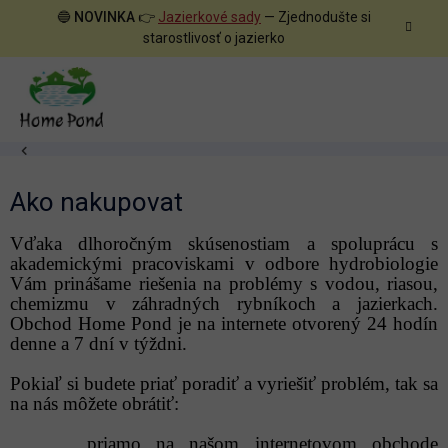
Prejsť
🔵
NOVINKA
👉
Jazierkové sady
— Zjednodušte si
na
starostlivosť o jazierko
obsah
Domov
Ako nakupovat
Vďaka dlhoročným skúsenostiam a spoluprácu s
akademickými pracoviskami v odbore hydrobiologie
Vám prinášame riešenia na problémy s vodou, riasou,
chemizmu v záhradných rybníkoch a jazierkach.
Obchod Home Pond je na internete otvorený 24 hodín
denne a 7 dní v týždni.
Pokiaľ si budete priať poradiť a vyriešiť problém, tak sa
na nás môžete obrátiť:
priamo na našom internetovom obchode