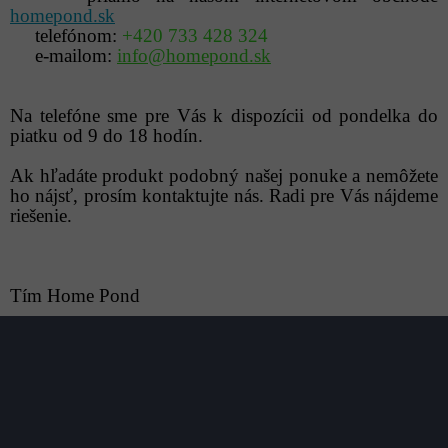
homepond.sk
telefónom:
+420 733 428 324
e-mailom:
info@homepond.sk
Na telefóne sme pre Vás k dispozícii od pondelka do
piatku od 9 do 18 hodín.
Ak hľadáte produkt podobný našej ponuke a nemôžete
ho nájsť, prosím kontaktujte nás. Radi pre Vás nájdeme
riešenie.
Tím Home Pond
Z
á
p
ä
t
i