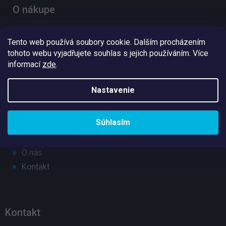
e
O nákupe
Doprava a platba
Tento web používá soubory cookie. Dalším procházením
Obchodné podmienky
tohoto webu vyjadřujete souhlas s jejich používáním. Více
Ochrana osobných údajov
informací
zde
.
Nastavenie
Užitočné informácie
Súhlasím
Poradna
Home Pond magazín
O nás
Kontakt
Kontakt