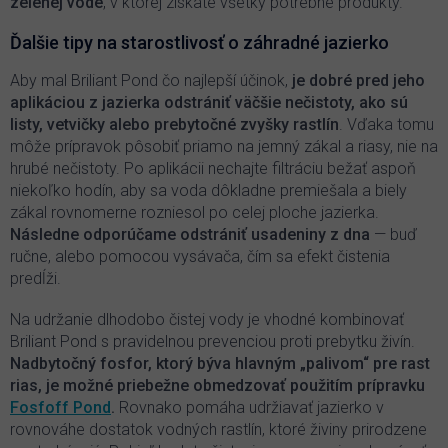
zelenej vode
, v ktorej získate všetky potrebné produkty.
Ďalšie tipy na starostlivosť o záhradné jazierko
Aby mal Briliant Pond čo najlepší účinok,
je dobré pred jeho
aplikáciou z jazierka odstrániť väčšie nečistoty, ako sú
listy, vetvičky alebo prebytočné zvyšky rastlín
. Vďaka tomu
môže prípravok pôsobiť priamo na jemný zákal a riasy, nie na
hrubé nečistoty. Po aplikácii nechajte filtráciu bežať aspoň
niekoľko hodín, aby sa voda dôkladne premiešala a biely
zákal rovnomerne rozniesol po celej ploche jazierka.
Následne odporúčame odstrániť usadeniny z dna
— buď
ručne, alebo pomocou vysávača, čím sa efekt čistenia
predĺži.
Na udržanie dlhodobo čistej vody je vhodné kombinovať
Briliant Pond s pravidelnou prevenciou proti prebytku živín.
Nadbytočný fosfor, ktorý býva hlavným „palivom“ pre rast
rias, je možné priebežne obmedzovať použitím prípravku
Fosfoff Pond
.
Rovnako pomáha udržiavať jazierko v
rovnováhe dostatok vodných rastlín, ktoré živiny prirodzene