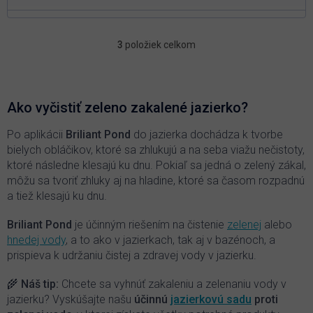
3
položiek celkom
O
v
l
á
d
Ako vyčistiť zeleno zakalené jazierko?
a
c
Po aplikácii
Briliant Pond
do jazierka dochádza k tvorbe
i
bielych obláčikov, ktoré sa zhlukujú a na seba viažu nečistoty,
e
ktoré následne klesajú ku dnu. Pokiaľ sa jedná o zelený zákal,
p
môžu sa tvoriť zhluky aj na hladine, ktoré sa časom rozpadnú
r
a tiež klesajú ku dnu.
v
k
y
Briliant Pond
je účinným riešením na čistenie
zelenej
alebo
v
hnedej vody
, a to ako v jazierkach, tak aj v bazénoch, a
ý
prispieva k udržaniu čistej a zdravej vody v jazierku.
p
i
🌾
Náš tip:
Chcete sa vyhnúť zakaleniu a zelenaniu vody v
s
jazierku? Vyskúšajte našu
účinnú
jazierkovú sadu
proti
u