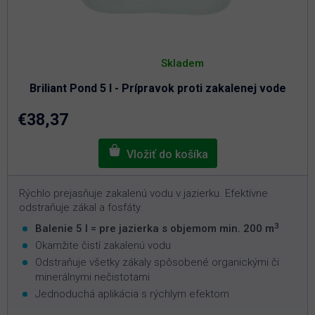
Priemerné
hodnotenie
Skladem
produktu
je
Briliant Pond 5 l - Prípravok proti zakalenej vode
4,6
z
5
€38,37
hviezdičiek.
Rýchlo prejasňuje zakalenú vodu v jazierku. Efektívne
odstraňuje zákal a fosfáty.
3
Balenie 5 l = pre jazierka s objemom min. 200 m
Okamžite čistí zakalenú vodu
Odstraňuje všetky zákaly spôsobené organickými či
minerálnymi nečistotami
Jednoduchá aplikácia s rýchlym efektom