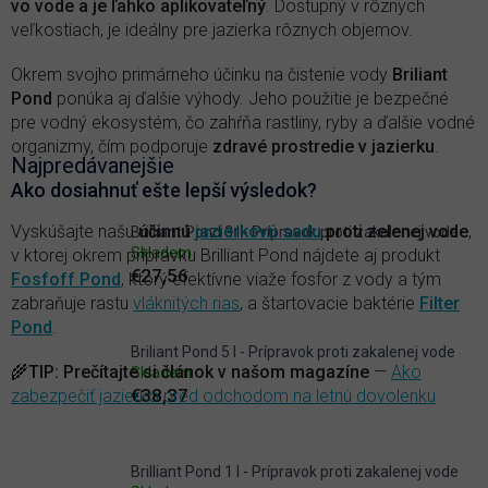
vo vode a je ľahko aplikovateľný
. Dostupný v rôznych
veľkostiach, je ideálny pre jazierka rôznych objemov.
Okrem svojho primárneho účinku na čistenie vody
Briliant
Pond
ponúka aj ďalšie výhody. Jeho použitie je bezpečné
pre vodný ekosystém, čo zahŕňa rastliny, ryby a ďalšie vodné
organizmy, čím podporuje
zdravé prostredie v jazierku
.
Najpredávanejšie
Ako dosiahnuť ešte lepší výsledok?
Vyskúšajte našu
účinnú
jazierkovú sadu
proti zelenej vode
,
Brilliant Pond 3 l - Prípravok proti zakalenej vode
Skladem
v ktorej okrem prípravku Brilliant Pond nájdete aj produkt
€27,56
Fosfoff Pond
, ktorý efektívne viaže fosfor z vody a tým
zabraňuje rastu
vláknitých rias
, a štartovacie baktérie
Filter
Pond
.
Briliant Pond 5 l - Prípravok proti zakalenej vode
🌾
TIP:
Prečítajte si článok v našom magazíne
—
Ako
Skladem
€38,37
zabezpečiť jazierko pred odchodom na letnú dovolenku
Brilliant Pond 1 l - Prípravok proti zakalenej vode