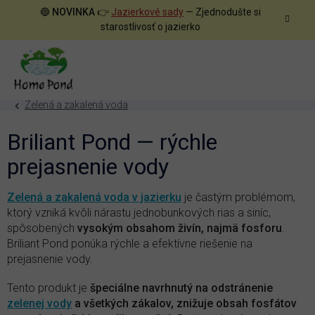
Prejsť
🔵
NOVINKA
👉
Jazierkové sady
— Zjednodušte si
na
starostlivosť o jazierko
obsah
Zelená a zakalená voda
Briliant Pond — rýchle
prejasnenie vody
Zelená a zakalená voda v jazierku
je častým problémom,
ktorý vzniká kvôli nárastu jednobunkových rias a siníc,
spôsobených
vysokým obsahom živín, najmä fosforu
.
Briliant Pond ponúka rýchle a efektívne riešenie na
prejasnenie vody.
Tento produkt je
špeciálne navrhnutý na odstránenie
zelenej vody
a všetkých zákalov, znižuje obsah fosfátov