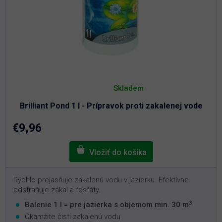
Priemerné
hodnotenie
Skladem
produktu
je
Brilliant Pond 1 l - Prípravok proti zakalenej vode
4,9
z
5
€9,96
hviezdičiek.
Rýchlo prejasňuje zakalenú vodu v jazierku. Efektívne
odstraňuje zákal a fosfáty.
3
Balenie 1 l = pre jazierka s objemom min. 30 m
Okamžite čistí zakalenú vodu