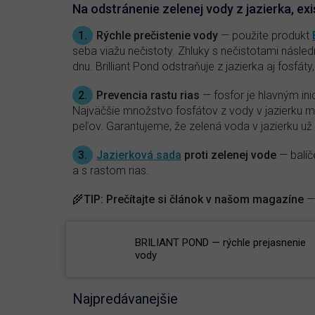
Na odstránenie zelenej vody z jazierka, exi
1.
Rýchle prečistenie vody
— použite produkt
seba viažu nečistoty. Zhluky s nečistotami násled
dnu. Brilliant Pond odstraňuje z jazierka aj fosfát
2.
Prevencia rastu rias
— fosfor je hlavným ini
Najväčšie množstvo fosfátov z vody v jazierku m
peľov. Garantujeme, že zelená voda v jazierku u
3.
Jazierková sada
proti zelenej vode
— balíč
a s rastom rias.
🌾
TIP:
Prečítajte si článok v našom magazíne
BRILIANT POND — rýchle prejasnenie
vody
Najpredávanejšie