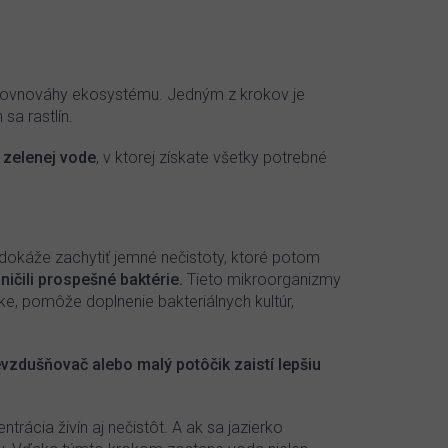
u rovnováhy ekosystému. Jedným z krokov je
sa rastlín.
 zelenej vode
, v ktorej získate všetky potrebné
edokáže zachytiť jemné nečistoty, ktoré potom
ničili prospešné baktérie.
Tieto mikroorganizmy
ke, pomôže doplnenie bakteriálnych kultúr,
vzdušňovač alebo malý potôčik zaistí lepšiu
trácia živín aj nečistôt. A ak sa jazierko