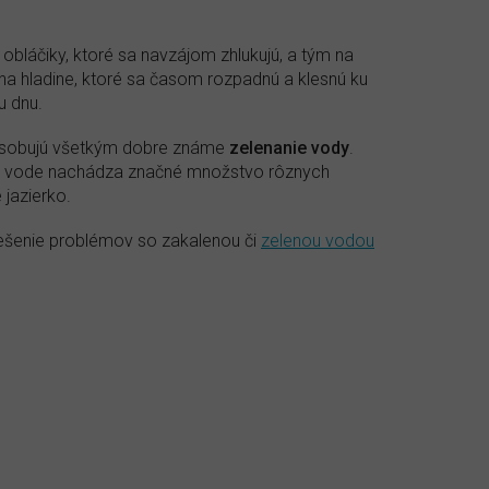
e obláčiky, ktoré sa navzájom zhlukujú, a tým na
j na hladine, ktoré sa časom rozpadnú a klesnú ku
u dnu.
ôsobujú všetkým dobre známe
zelenanie vody
.
 vo vode nachádza značné množstvo rôznych
 jazierko.
riešenie problémov so zakalenou či
zelenou vodou