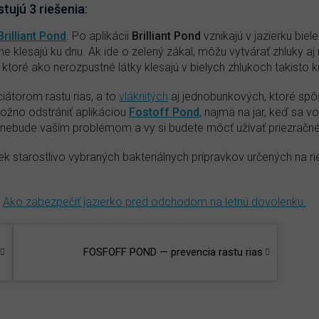
stujú 3 riešenia
:
Brilliant Pond
. Po aplikácii
Brilliant Pond
vznikajú v jazierku biel
ne klesajú ku dnu. Ak ide o zelený zákal, môžu vytvárať zhluky a
y, ktoré ako nerozpustné látky klesajú v bielych zhlukoch takisto k
ciátorom rastu rias, a to
vláknitých
aj jednobunkových, ktoré sp
ožno odstrániť aplikáciou
Fostoff Pond
, najmä na jar, keď sa
ž nebude vaším problémom a vy si budete môcť užívať priezračné
ek starostlivo vybraných bakteriálnych prípravkov určených na 
—
Ako zabezpečiť jazierko pred odchodom na letnú dovolenku.
FOSFOFF POND — prevencia rastu rias