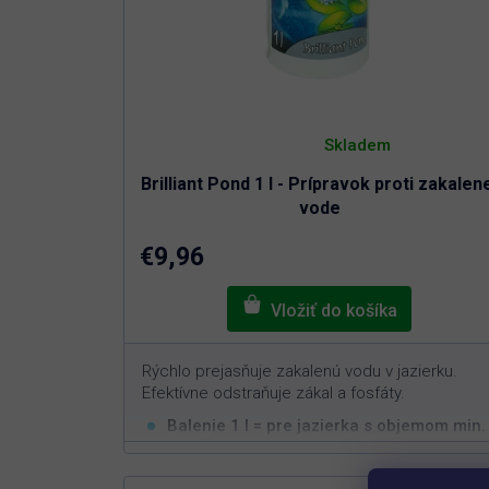
o
v
Priemerné
hodnotenie
Skladem
produktu
je
Brilliant Pond 1 l - Prípravok proti zakalen
4,9
z
vode
5
hviezdičiek.
€9,96
Rýchlo prejasňuje zakalenú vodu v jazierku.
Efektívne odstraňuje zákal a fosfáty.
Balenie 1 l = pre jazierka s objemom min.
3
30 m
Okamžite čistí zakalenú vodu