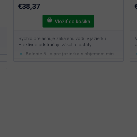
hviezdičiek.
€38,37
Rýchlo prejasňuje zakalenú vodu v jazierku.
V
Efektívne odstraňuje zákal a fosfáty.
a
Balenie 5 l = pre jazierka s objemom min.
3
200 m
Okamžite čistí zakalenú vodu
Odstraňuje všetky zákaly spôsobené
organickými či minerálnymi nečistotami
Jednoduchá aplikácia s rýchlym efektom