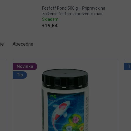
Fosfoff Pond 500 g – Prípravok na
zníženie fosforu a prevenciu rias
Skladem
€19,84
ie
Abecedne
Novinka
T
Tip