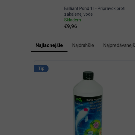
Brilliant Pond 1 l - Prípravok proti
zakalenej vode
Skladem
€9,96
Najlacnejšie
Najdrahšie
Najpredávanejš
R
a
V
d
e
ý
Tip
n
p
i
i
e
s
p
p
r
r
o
d
o
u
d
k
u
t
k
o
t
v