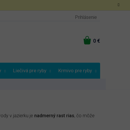
Prihlásenie
NÁKUPNÝ
KOŠÍK
y
Liečivá pre ryby
Krmivo pre ryby
Vybrať podľa
vody v jazierku je
nadmerný rast rias
, čo môže