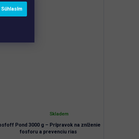
Odstraňuje všetky zákaly spôsobené
ovinka
Súhlasím
organickými či minerálnymi nečistotami
ip
Jednoduchá aplikácia s rýchlym efektom
Priemerné
hodnotenie
Skladem
produktu
je
osfoff Pond 3000 g – Prípravok na zníženie
3,0
z
fosforu a prevenciu rias
5