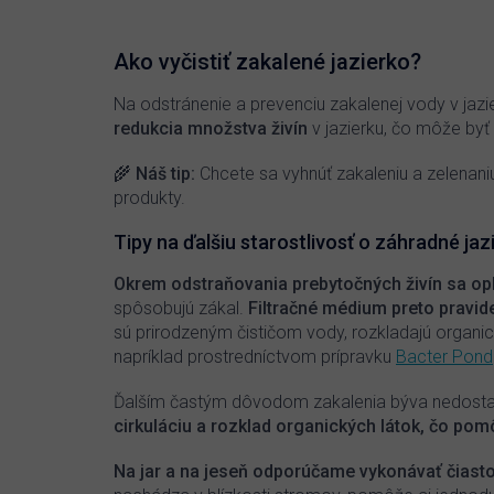
Jednoduchá aplikácia s rýchlym efektom
Bezpečný pre ryby, živočíchy a rastliny
Ako vyčistiť zakalené jazierko?
Na odstránenie a prevenciu zakalenej vody v jaz
redukcia množstva živín
v jazierku, čo môže byť
🌾
Náš tip:
Chcete sa vyhnúť zakaleniu a zelenani
produkty.
Tipy na ďalšiu starostlivosť o záhradné jaz
Okrem odstraňovania prebytočných živín sa oplat
spôsobujú zákal.
Filtračné médium preto pravide
sú prirodzeným čističom vody, rozkladajú organic
napríklad prostredníctvom prípravku
Bacter Pond
Ďalším častým dôvodom zakalenia býva nedostato
cirkuláciu a rozklad organických látok, čo po
Na jar a na jeseň odporúčame vykonávať čiasto