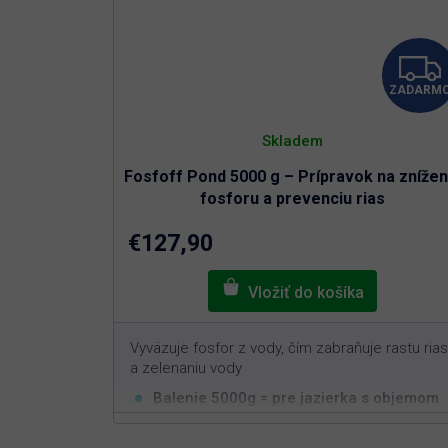
ZADARM
Skladem
Fosfoff Pond 5000 g – Prípravok na znížen
fosforu a prevenciu rias
€127,90
Vyväzuje fosfor z vody, čím zabraňuje rastu rias
a zelenaniu vody
Balenie 5000g = pre jazierka s objemom
3
min. 100m
Funguje čisto na prírodnej báze