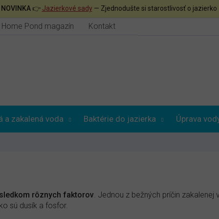

NOVINKA
👉
Jazierkové sady
— Zjednodušte si starostlivosť o jazierko
Home Pond magazín
Kontakt
á a zakalená voda
Baktérie do jazierka
Úprava vod
ôsledkom rôznych faktorov
. Jednou z bežných príčin zakalenej 
o sú dusík a fosfor.