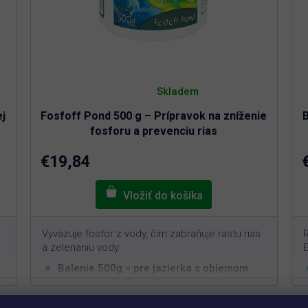
Priemerné
hodnotenie
Skladem
produktu
je
ej
Fosfoff Pond 500 g – Prípravok na zníženie
B
5,0
z
fosforu a prevenciu rias
5
hviezdičiek.
€19,84
Vyväzuje fosfor z vody, čím zabraňuje rastu rias
R
a zelenaniu vody
E
Balenie 500g = pre jazierka s objemom
3
min. 10m
Funguje čisto na prírodnej báze