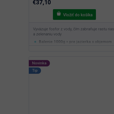
€37,10
Vyväzuje fosfor z vody, čím zabraňuje rastu rias
a zelenaniu vody
Balenie 1000g = pre jazierka s objemom
3
min. 20m
Funguje čisto na prírodnej báze
Jednoduchá aplikácia s rýchlym efektom
Novinka
Bezpečný pre ryby, živočíchy a rastliny
Tip