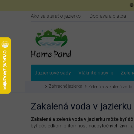
Prejsť

na
obsah
Ako sa starať o jazierko
Doprava a platba
Jazierkové sady
Vláknité riasy
Zelen
Domov
Záhradné jazierka
Zelená a zakalená voda
Poradna
Zakalená voda v jazierku
Zakalená a zelená voda v jazierku môže byť d
byť dôsledkom prítomnosti nadbytočných živín, ak