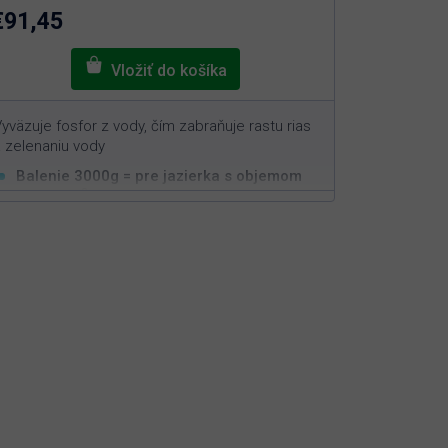
hviezdičiek.
€91,45
yväzuje fosfor z vody, čím zabraňuje rastu rias
 zelenaniu vody
Balenie 3000g = pre jazierka s objemom
3
min. 60m
Funguje čisto na prírodnej báze
Jednoduchá aplikácia s rýchlym efektom
Bezpečný pre ryby, živočíchy a rastliny