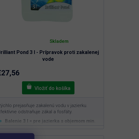
Priemerné
hodnotenie
Skladem
produktu
je
rilliant Pond 3 l - Prípravok proti zakalenej
5,0
z
vode
5
hviezdičiek.
€27,56
ýchlo prejasňuje zakalenú vodu v jazierku.
fektívne odstraňuje zákal a fosfáty.
Balenie 3 l = pre jazierka s objemom min.
3
100 m
Okamžite čistí zakalenú vodu