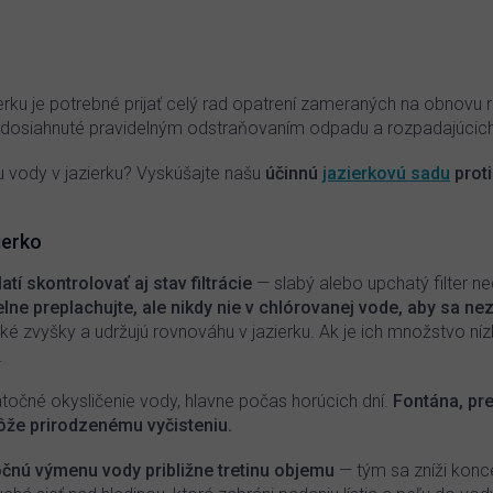
O
v
l
á
d
ierku je potrebné prijať celý rad opatrení zameraných na obnov
a
 dosiahnuté pravidelným odstraňovaním odpadu a rozpadajúcich 
c
i
u vody v jazierku? Vyskúšajte našu
účinnú
jazierkovú sadu
proti
e
p
r
ierko
v
k
í skontrolovať aj stav filtrácie
— slabý alebo upchatý filter n
y
v
lne preplachujte, ale nikdy nie v chlórovanej vode, aby sa nez
ý
ké zvyšky a udržujú rovnováhu v jazierku. Ak je ich množstvo níz
p
.
i
s
čné okysličenie vody, hlavne počas horúcich dní.
Fontána, pre
u
môže prirodzenému vyčisteniu.
čnú výmenu vody približne tretinu objemu
— tým sa zníži koncen