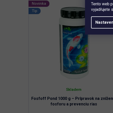
Odstraňuje všetky zákaly spôsobené
Novinka
Tento web p
organickými či minerálnymi nečistotami
vyjadřujete 
Tip
Jednoduchá aplikácia s rýchlym efektom
Nastaven
Skladem
Fosfoff Pond 1000 g – Prípravok na znížen
fosforu a prevenciu rias