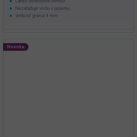
Ľahko stráviteľné krmivo
Nezaťažuje vodu v jazierku
Veľkosť granúl 4 mm
Novinka