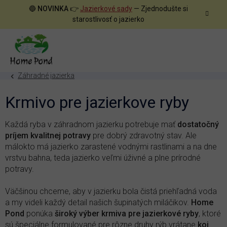
Prejsť
🔵
NOVINKA
👉
Jazierkové sady
— Zjednodušte si
na
starostlivosť o jazierko
obsah
Záhradné jazierka
Krmivo pre jazierkove ryby
Každá ryba v záhradnom jazierku potrebuje mať
dostatočný
príjem kvalitnej potravy
pre dobrý zdravotný stav. Ale
málokto má jazierko zarastené vodnými rastlinami a na dne
vrstvu bahna, teda jazierko veľmi úživné a plne prírodné
potravy.
Väčšinou chceme, aby v jazierku bola čistá priehľadná voda
a my videli každý detail našich šupinatých miláčikov.
Home
Pond
ponúka
široký výber krmiva pre jazierkové ryby
, ktoré
sú špeciálne formulované pre rôzne druhy rýb vrátane
koi