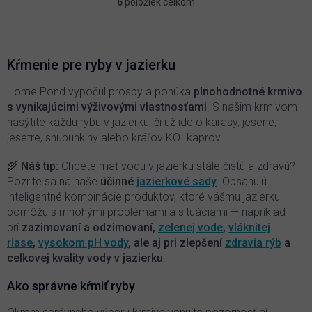
6
položiek celkom
O
v
l
á
d
Kŕmenie pre ryby v jazierku
a
c
Home Pond vypočul prosby a ponúka
plnohodnotné krmivo
i
s vynikajúcimi výživovými vlastnosťami
. S našim krmivom
e
nasýtite každú rybu v jazierku, či už ide o karasy, jesene,
p
jesetre, shubunkiny alebo kráľov KOI kaprov.
r
v
🌾 Náš tip:
Chcete mať vodu v jazierku stále čistú a zdravú?
k
y
Pozrite sa na naše
účinné
jazierkové sady
. Obsahujú
v
inteligentné kombinácie produktov, ktoré vášmu jazierku
ý
pomôžu s mnohými problémami a situáciami —
napríklad
p
pri
zazimovaní a odzimovaní,
zelenej vode
,
vláknitej
i
riase
,
vysokom pH vody
, ale aj pri zlepšení
zdravia rýb
a
s
celkovej kvality vody v jazierku
.
u
Ako správne kŕmiť ryby