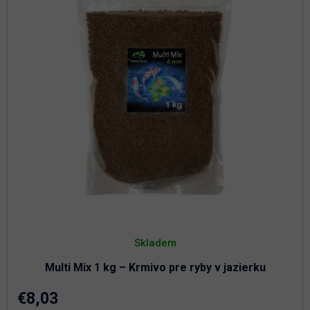
d
r
u
o
k
d
t
u
o
k
t
v
o
v
Skladem
Multi Mix 1 kg – Krmivo pre ryby v jazierku
€8,03