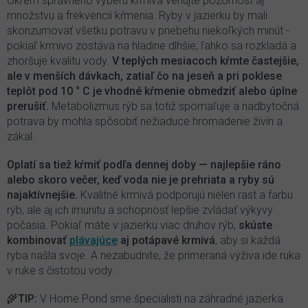
Okrem správneho výberu krmiva venujte pozornosť aj
množstvu a frekvencii kŕmenia. Ryby v jazierku by mali
skonzumovať všetku potravu v priebehu niekoľkých minút -
pokiaľ krmivo zostáva na hladine dlhšie, ľahko sa rozkladá a
zhoršuje kvalitu vody.
V teplých mesiacoch kŕmte častejšie,
ale v menších dávkach, zatiaľ čo na jeseň a pri poklese
teplôt pod 10 ° C je vhodné kŕmenie obmedziť alebo úplne
prerušiť.
Metabolizmus rýb sa totiž spomaľuje a nadbytočná
potrava by mohla spôsobiť nežiaduce hromadenie živín a
zákal.
Oplatí sa tiež kŕmiť podľa dennej doby — najlepšie ráno
alebo skoro večer, keď voda nie je prehriata a ryby sú
najaktívnejšie.
Kvalitné krmivá podporujú nielen rast a farbu
rýb, ale aj ich imunitu a schopnosť lepšie zvládať výkyvy
počasia. Pokiaľ máte v jazierku viac druhov rýb,
skúste
kombinovať
plávajúce
aj potápavé krmivá
, aby si každá
ryba našla svoje. A nezabudnite, že primeraná výživa ide ruka
v ruke s čistotou vody.
🌾
TIP
:
V Home Pond sme špecialisti na záhradné jazierka