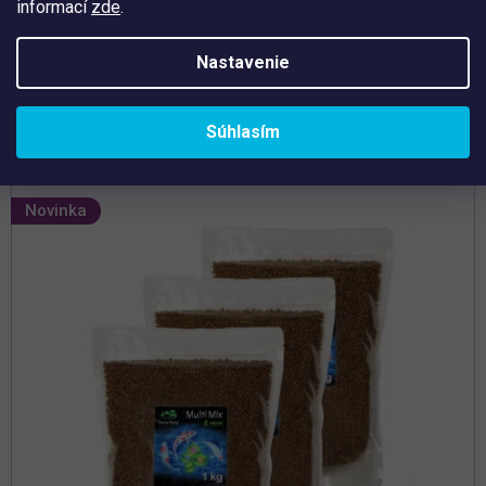
informací
zde
.
Vysoko nutričné krmivo z hmyzej múčky
Podpora rastu a zdravia kaprov
Nastavenie
Vysoký obsah bielkovín
Zvýrazňuje farbu kaprov
Súhlasím
Novinka