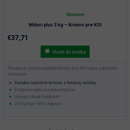
Priemerné
hodnotenie
Skladem
produktu
je
Midori plus 3 kg – Krmivo pre KOI
5,0
z
5
€37,71
hviezdičiek.
Plávajúce vysoko kvalitné krmivo pre KOI kapry založené
na hmyze.
Vysoko nutričné krmivo z hmyzej múčky
Podpora rastu a zdravia kaprov
Vysoký obsah bielkovín
Zvýrazňuje farbu kaprov