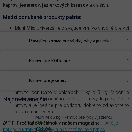
kaprov, jeseterov, jazierkových karasov
a ďalších.
Medzi ponúkané produkty patria:
Multi Mix:
Univerzálne plávajúce krmivo vhodné pre koi
kapry a jazierkové ryby, dostupné v baleniach 1 kg a 3
kg. Toto krmivo je navrhnuté tak, aby vyhovovalo
Plávajúce krmivo pre všetky ryby v jazierku
potrebám širokej škály jazierkových rýb.
Jeseter:
Vysoko kvalitné potápavé krmivo pre jesetre,
Krmivo pre KOI kapre
ktoré je k dispozícii v baleniach 1 kg a 3 kg. Toto
špeciálne krmivo podporuje zdravý rast a vývoj
jeseterov vo vašom jazierku.
Krmivo pre jesetery
Midor
i: Plávajúce vysoko kvalitné krmivo založené na
hmyze, ponúkané v baleniach 1 kg a 3 kg. Midori je
Najpredávanejšie
vyrobené z prírodného zdroja potravy kaprov, čo je
hmyz, a je ideálne pre podporu dobrého zdravotného
stavu a imunity rýb.
Multi Mix 3 kg – Krmivo pre ryby v jazierku
🌾
TIP
:
Prečítajte si článok v našom magazíne
—
Aké je
Skladem
€22,88
najlepšie krmivo pre ryby a ako mať zdravé ryby v