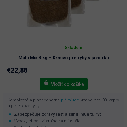
Priemerné
hodnotenie
Skladem
produktu
je
Multi Mix 3 kg – Krmivo pre ryby v jazierku
4,3
z
5
€22,88
hviezdičiek.
Kompletné a plnohodnotné
plávajúce
krmivo pre KOI kapry
a jazierkové ryby.
Zabezpečuje zdravý rast a silnú imunitu rýb
Vysoký obsah vitamínov a minerálov