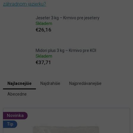
záhradnom jazierku?
Jeseter 3 kg – Krmivo pre jesetery
Skladem
€26,16
Midori plus 3 kg – Krmivo pre KOI
Skladem
€37,71
V
Najlacnejšie
Najdrahšie
Najpredávanejšie
ý
R
p
Abecedne
a
i
d
s
e
p
n
Novinka
i
r
Tip
e
o
p