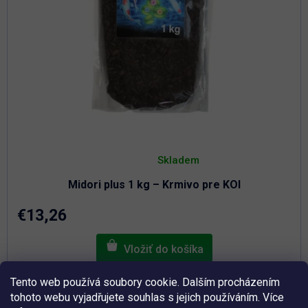
Priemerné
hodnotenie
Skladem
produktu
je
Midori plus 1 kg – Krmivo pre KOI
5,0
z
5
€13,26
hviezdičiek.
Tento web používá soubory cookie. Dalším procházením
Plávajúce vysoko kvalitné
krmivo
pre KOI kapry založené
tohoto webu vyjadřujete souhlas s jejich používáním. Více
na hmyze.