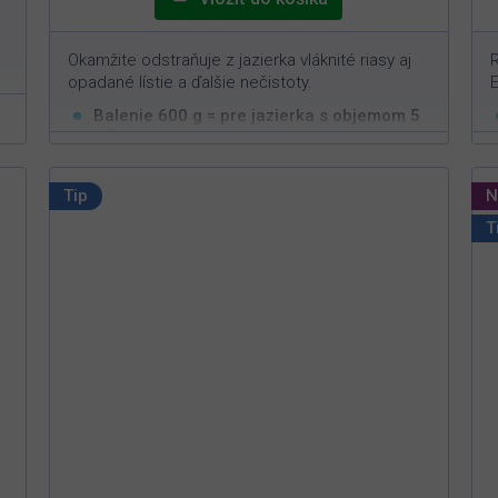
Okamžite odstraňuje z jazierka vláknité riasy aj
R
opadané lístie a ďalšie nečistoty.
E
Balenie 600 g = pre jazierka s objemom 5
3
m
Rýchla a efektívna aplikácia
Zvyšuje účinnosť biologickej filtrácie
Tip
N
Neškodný pre ryby, živočíchy a rastliny
T