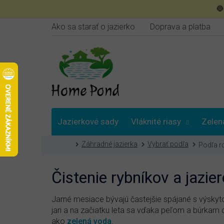
Prejsť

na
obsah
Ako sa starať o jazierko
Doprava a platba
Jazierkové sady
Vláknité riasy
Zelen
Domov
Záhradné jazierka
Vybrať podľa
Podľa r
Poradna
Čistenie rybníkov a jazi
Jarné mesiace bývajú častejšie spájané s výsk
jari a na začiatku leta sa vďaka peľom a búrkam 
ako
zelená voda
.