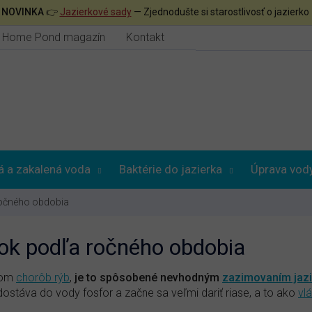

NOVINKA
👉
Jazierkové sady
— Zjednodušte si starostlivosť o jazierko
Home Pond magazín
Kontakt
á a zakalená voda
Baktérie do jazierka
Úprava vod
očného obdobia
erok podľa ročného obdobia
ytom
chorôb rýb
,
je to spôsobené nevhodným
zazimovaním jazi
dostáva do vody fosfor a začne sa veľmi dariť riase, a to ako
vlá