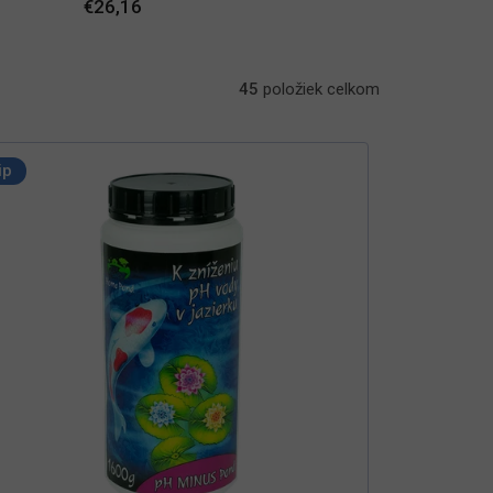
€26,16
45
položiek celkom
ip