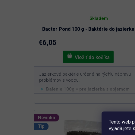
Priemerné
hodnotenie
Skladem
produktu
je
Bacter Pond 100 g - Baktérie do jazierka
5,0
z
5
€6,05
hviezdičiek.
Jazierkové baktérie určené na rýchlu nápravu
problémov s vodou.
Balenie 100g = pre jazierka s objemom
3
10m
Rýchla a efektívna aplikácia
Nastavuje biorovnováhu v jazierku
Nie je možné predávkovať
Novinka
Tento web p
Tip
vyjadřujete 