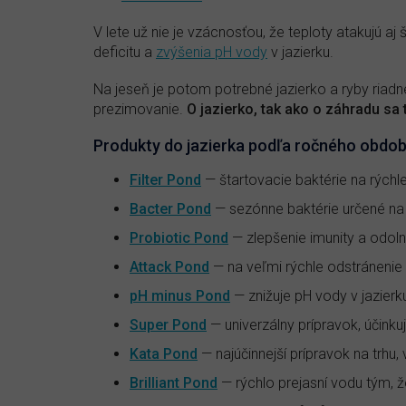
V lete už nie je vzácnosťou, že teploty atakujú aj š
deficitu a
zvýšenia pH vody
v jazierku.
Na jeseň je potom potrebné jazierko a ryby riadn
prezimovanie.
O jazierko, tak ako o záhradu sa 
Produkty do jazierka podľa ročného obdob
Filter Pond
— štartovacie baktérie na rýchle
Bacter Pond
— sezónne baktérie určené na
Probiotic Pond
— zlepšenie imunity a odoln
Attack Pond
— na veľmi rýchle odstránenie 
pH minus Pond
— znižuje pH vody v jazier
Super Pond
— univerzálny prípravok, účinkuj
Kata Pond
— najúčinnejší prípravok na trhu,
Brilliant Pond
— rýchlo prejasní vodu tým, ž