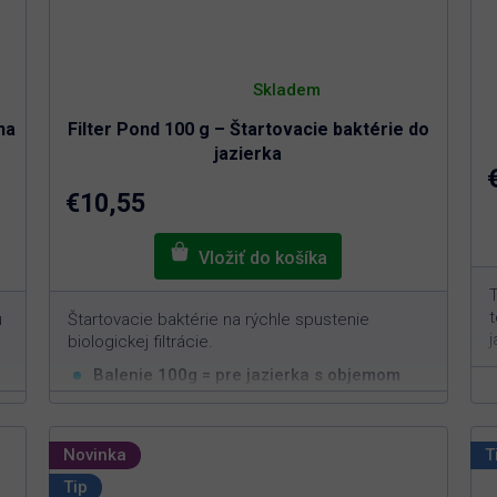
Priemerné
hodnotenie
Skladem
produktu
je
na
Filter Pond 100 g – Štartovacie baktérie do
5,0
z
jazierka
5
hviezdičiek.
€10,55
T
t
ú
Štartovacie baktérie na rýchle spustenie
j
biologickej filtrácie.
Balenie 100g = pre jazierka s objemom
3
10m
Rýchla a efektívna aplikácia
Vhodné na jarné obdobie
Novinka
T
Nie je možné predávkovať
Tip