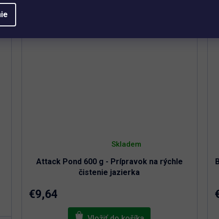
ie
Priemerné
hodnotenie
Skladem
produktu
je
Attack Pond 600 g - Prípravok na rýchle
B
5,0
z
čistenie jazierka
5
hviezdičiek.
€9,64