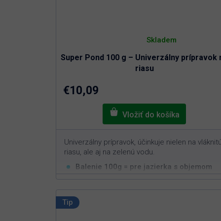
Priemerné
hodnotenie
Skladem
produktu
je
Super Pond 100 g – Univerzálny prípravok 
4,8
z
riasu
5
hviezdičiek.
€10,09
Univerzálny prípravok, účinkuje nielen na vláknit
riasu, ale aj na zelenú vodu.
Balenie 100g = pre jazierka s objemom
3
5m
Účinne pôsobí proti vláknitým aj
jednobunkovým riasam
Tip
Stačí jednorazové dávkovanie pre dlhodobý