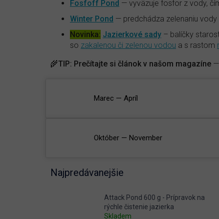
Fosfoff Pond
— vyväzuje fosfor z vody, čí
Winter Pond
— predchádza zelenaniu vody 
Novinka:
Jazierkové sady
– balíčky staros
so
zakalenou či zelenou vodou
a s rastom
🌾
TIP:
Prečítajte si článok v našom magazíne
Marec — Apríl
Október — November
Najpredávanejšie
Attack Pond 600 g - Prípravok na
rýchle čistenie jazierka
Skladem