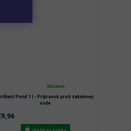
Priemerné
hodnotenie
Skladem
produktu
je
rilliant Pond 1 l - Prípravok proti zakalenej
4,9
z
vode
5
hviezdičiek.
€9,96