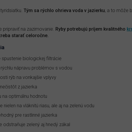
tyridsiatku.
Tým sa rýchlo ohrieva voda v jazierku
, a to môže b
e pripraviť na zazimovanie.
Ryby potrebujú príjem kvalitného
kr
treba starať celoročne.
ia
 spustenie biologickej filtrácie
 rýchlu nápravu problémov s vodou
osti rýb na vonkajšie vplyvy
nečistôt z jazierka
ku na optimálnu hodnotu
e nielen na vláknitú riasu, ale aj na zelenú vodu
 vhodný pre rastlinné jazierka
e odstraňuje zelený aj hnedý zákal