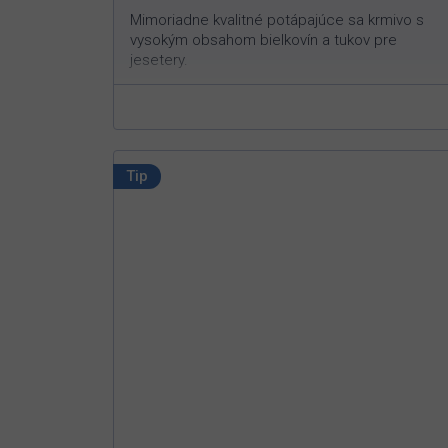
Mimoriadne kvalitné potápajúce sa krmivo s
vysokým obsahom bielkovín a tukov pre
jesetery.
Vysoký obsah bielkovín a tukov pre
zdravie aj rast
Krmivo vhodné pre malé aj veľké ryby
Obsahuje vitamíny a minerály
Tip
Veľkosť granúl 3 mm