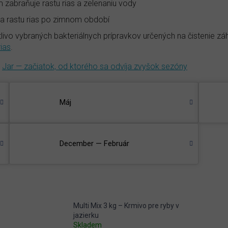
m zabraňuje rastu rias a zelenaniu vody
a rastu rias po zimnom období
tlivo vybraných bakteriálnych prípravkov určených na čistenie z
rias
.
—
Jar — začiatok, od ktorého sa odvíja zvyšok sezóny
Máj
December — Február
Multi Mix 3 kg – Krmivo pre ryby v
jazierku
Skladem