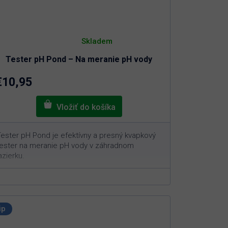
Priemerné
hodnotenie
Skladem
produktu
je
Tester pH Pond – Na meranie pH vody
5,0
z
5
€10,95
hviezdičiek.
ester pH Pond je efektívny a presný kvapkový
ester na meranie pH vody v záhradnom
azierku.
120 meraní v jednom balení
Vreckový systém na presné meranie
Ideálne pre rýchlu a efektívnu kontrolu pH
Jednoduché použitie bez potreby
ip
špeciálneho vybavenia