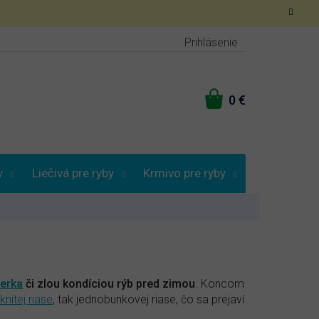
Prihlásenie
NÁKUPNÝ
KOŠÍK
y
Liečivá pre ryby
Krmivo pre ryby
Vybrať podľa
erka
či zlou kondíciou rýb pred zimou
. Koncom
knitej riase
, tak jednobunkovej riase, čo sa prejaví