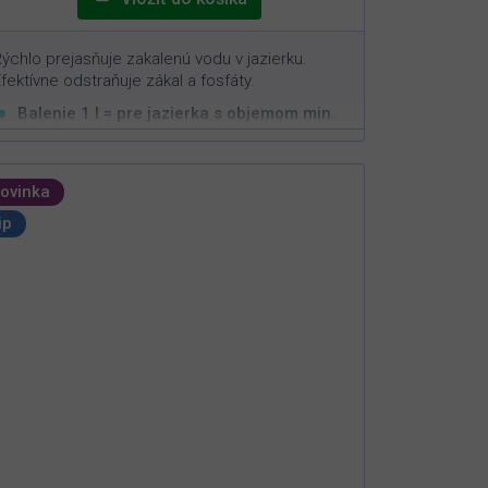
ýchlo prejasňuje zakalenú vodu v jazierku.
fektívne odstraňuje zákal a fosfáty.
Balenie 1 l = pre jazierka s objemom min.
3
30 m
Okamžite čistí zakalenú vodu
Odstraňuje všetky zákaly spôsobené
ovinka
organickými či minerálnymi nečistotami
ip
Jednoduchá aplikácia s rýchlym efektom