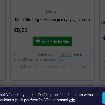
Skladem
Multi Mix 1 kg – Krmivo pre ryby v jazierku
pH
€8,03
Kompletné a plnohodnotné
plávajúce
krmivo
pre KOI kapry a jazierkové ryby.
P
Zabezpečuje zdravý rast a silnú imunitu
o
rýb
Vysoký obsah vitamínov a minerálov
Ľahko stráviteľné krmivo
Nezaťažuje vodu v jazierku
Tip
T
Veľkosť granúl 4 mm
oužívá soubory cookie. Dalším procházením tohoto webu
souhlas s jejich používáním. Více informací
zde
.