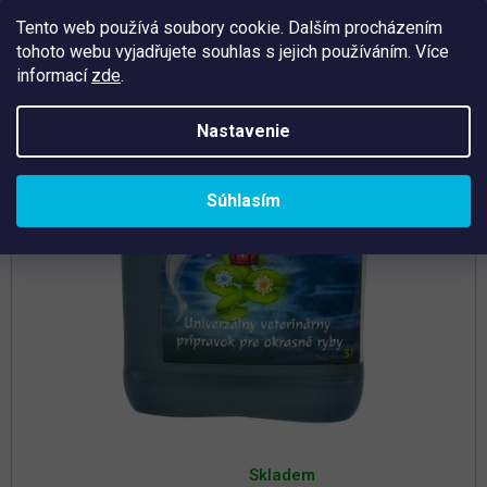
Tip
Tento web používá soubory cookie. Dalším procházením
tohoto webu vyjadřujete souhlas s jejich používáním. Více
informací
zde
.
Nastavenie
Súhlasím
Priemerné
hodnotenie
Skladem