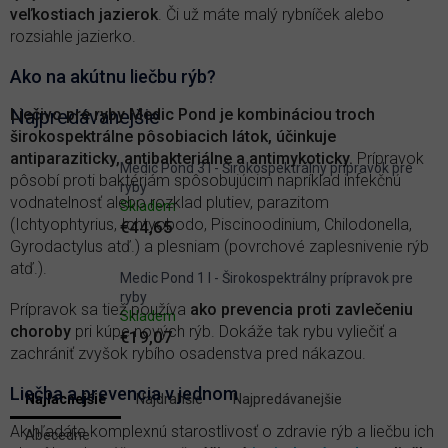
veľkostiach jazierok
. Či už máte malý rybníček alebo
rozsiahle jazierko.
Ako na akútnu liečbu rýb?
Liečivo pre ryby Medic Pond je kombináciou troch
Najpredávanejšie
širokospektrálne pôsobiacich látok, účinkuje
antiparaziticky, antibakteriálne a antimykoticky.
Prípravok
Medic Pond 3 l - Širokospektrálny prípravok pre
pôsobí proti baktériám spôsobujúcim napríklad infekčnú
ryby
vodnatelnosť alebo rozklad plutiev, parazitom
Skladem
(Ichtyophtyrius, Ichtyobodo, Piscinoodinium, Chilodonella,
€44,65
Gyrodactylus atď.) a plesniam (povrchové zaplesnivenie rýb
atď.).
Medic Pond 1 l - Širokospektrálny prípravok pre
ryby
Prípravok sa tiež používa
ako prevencia proti zavlečeniu
Skladem
choroby
pri kúpe nových rýb. Dokáže tak rybu vyliečiť a
€19,07
zachrániť zvyšok rybího osadenstva pred nákazou.
V
Liečba a prevencia v jednom
Najlacnejšie
Najdrahšie
Najpredávanejšie
ý
R
Ak hľadáte komplexnú starostlivosť o zdravie rýb a liečbu ich
p
Abecedne
a