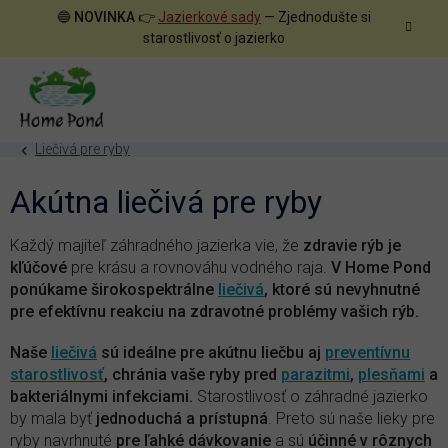
Prejsť
🔵
NOVINKA
👉
Jazierkové sady
— Zjednodušte si
na
starostlivosť o jazierko
obsah
Liečivá pre ryby
Akútna liečivá pre ryby
Každý majiteľ záhradného jazierka vie, že
zdravie rýb je
kľúčové
pre krásu a rovnováhu vodného raja.
V Home Pond
ponúkame širokospektrálne
liečivá
, ktoré sú nevyhnutné
pre efektívnu reakciu na zdravotné problémy vašich rýb.
Naše
liečivá
sú ideálne pre akútnu liečbu aj
preventívnu
starostlivosť
, chránia vaše ryby pred
parazitmi
,
plesňami
a
bakteriálnymi infekciami.
Starostlivosť o záhradné jazierko
by mala byť
jednoduchá a prístupná
. Preto sú naše lieky pre
ryby navrhnuté
pre ľahké dávkovanie
a sú
účinné v rôznych