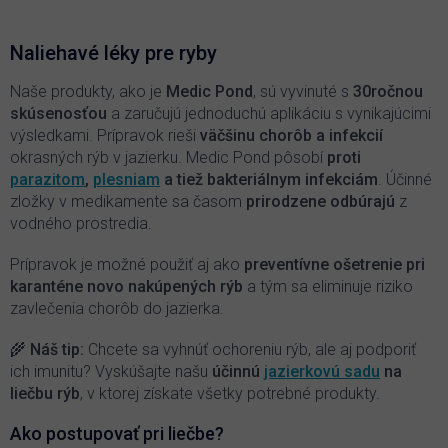
l
á
d
Naliehavé léky pre ryby
a
c
Naše produkty, ako je
Medic Pond
, sú vyvinuté s
30ročnou
i
skúsenosťou
a zaručujú jednoduchú aplikáciu s vynikajúcimi
e
výsledkami. Prípravok rieši
väčšinu chorôb a infekcií
p
okrasných rýb v jazierku. Medic Pond pôsobí
proti
r
parazitom
,
plesniam
a tiež bakteriálnym infekciám
. Účinné
v
k
zložky v medikamente sa časom
prirodzene odbúrajú
z
y
vodného prostredia.
v
ý
Prípravok je možné použiť aj ako
preventívne ošetrenie pri
p
karanténe novo nakúpených rýb
a tým sa eliminuje riziko
i
zavlečenia chorôb do jazierka.
s
u
🌾 Náš tip:
Chcete sa vyhnúť ochoreniu rýb, ale aj podporiť
ich imunitu? Vyskúšajte našu
účinnú
jazierkovú sadu
na
liečbu rýb
, v ktorej získate všetky potrebné produkty.
Ako postupovať pri liečbe?