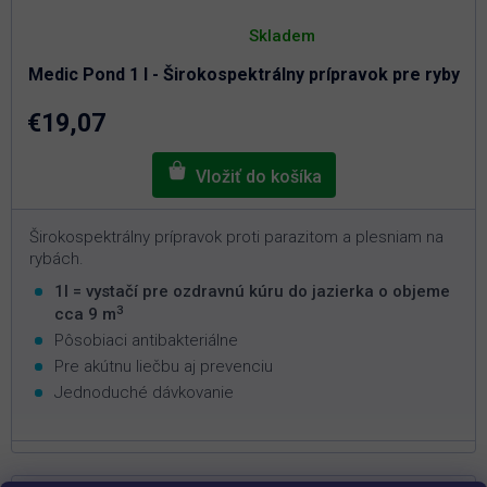
Priemerné
hodnotenie
Skladem
produktu
je
Medic Pond 1 l - Širokospektrálny prípravok pre ryby
5,0
z
5
€19,07
hviezdičiek.
Širokospektrálny prípravok proti parazitom a plesniam na
rybách.
1l = vystačí pre ozdravnú kúru do jazierka o objeme
3
cca 9 m
Pôsobiaci antibakteriálne
Pre akútnu liečbu aj prevenciu
Jednoduché dávkovanie