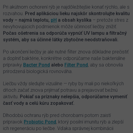
Pri akútnom ochorení rýb je najdôležitejšie konať rýchlo, ale s
rozvahou.
Pred aplikáciou lieku najskôr skontrolujte kvalitu
vody – najmä teplotu,
pH
a obsah kyslíka
– pretože stres z
nevyhovujúcich podmienok môže účinnosť liečby znížiť.
Počas ošetrenia sa odporúča vypnúť UV lampu a filtračný
systém, aby sa účinné látky zbytočne neodstraňovali.
Po ukončení liečby je ale nutné filter znova dôkladne prečistiť
a doplniť baktérie, konkrétne odporúčame naše bakteriálne
prípravky
Bacter Pond
alebo
Filter Pond
, aby sa obnovila
prirodzená biologická rovnováha.
Liečbu vždy sledujte vizuálne — ryby by mali po niekoľkých
dňoch začať znova prijímať potravu a prejavovať bežnú
aktivitu.
Pokiaľ sa príznaky nelepšia, odporúčame vymeniť
časť vody a celú kúru zopakovať.
Dlhodobú ochranu rýb pred chorobami potom zaistí
prípravok
Probiotic Pond
, ktorý posilní imunitu rýb a zlepší
ich regeneráciu po liečbe. Vďaka správnej kombinácii