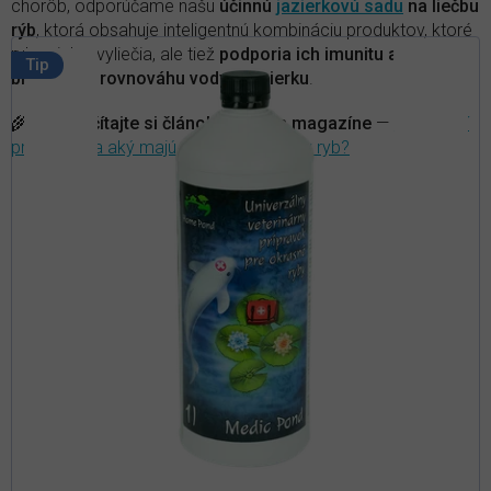
chorôb, odporúčame našu
účinnú
jazierkovú sadu
na liečbu
i
d
rýb
, ktorá obsahuje inteligentnú kombináciu produktov, ktoré
s
e
ryby nielen vyliečia, ale tiež
podporia ich imunitu a
p
n
Tip
biologickú rovnováhu vody v jazierku
.
i
r
e
o
p
🌾
TIP
:
Prečítajte si článok v našom magazíne
—
Čo sú rybí
d
r
probiotiká a aký majú vplyv na choroby ryb?
u
o
k
d
t
u
o
k
t
v
o
v