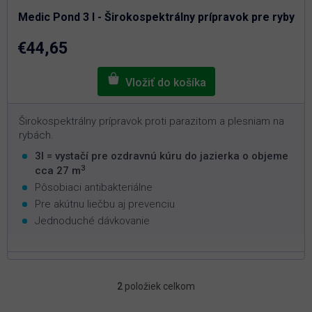
produktu
je
Medic Pond 3 l - Širokospektrálny prípravok pre ryby
5,0
z
5
€44,65
hviezdičiek.
Širokospektrálny prípravok proti parazitom a plesniam na
rybách.
3l = vystačí pre ozdravnú kúru do jazierka o objeme
3
cca 27 m
Pôsobiaci antibakteriálne
Pre akútnu liečbu aj prevenciu
Jednoduché dávkovanie
2
položiek celkom
O
v