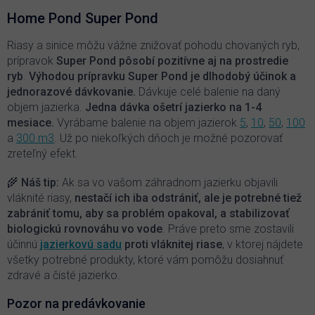
á
d
Home Pond Super Pond
a
c
Riasy a sinice môžu vážne znižovať pohodu chovaných ryb,
i
prípravok
Super Pond pôsobí pozitívne aj na prostredie
e
ryb
.
Výhodou prípravku Super Pond je dlhodobý účinok a
p
jednorazové dávkovanie.
Dávkuje celé balenie na daný
r
objem jazierka.
Jedna dávka ošetrí jazierko na 1-4
v
k
mesiace.
Vyrábame balenie na objem jazierok
5
,
10
,
50
,
100
y
a
300 m3
. Už po niekoľkých dňoch je možné pozorovať
v
zreteľný efekt.
ý
p
🌾
Náš tip:
Ak sa vo vašom záhradnom jazierku objavili
i
vláknité riasy,
nestačí ich iba odstrániť, ale je potrebné tiež
s
zabrániť tomu, aby sa problém opakoval, a stabilizovať
u
biologickú rovnováhu vo vode
. Práve preto sme zostavili
účinnú
jazierkovú sadu
proti vláknitej riase
, v ktorej nájdete
všetky potrebné produkty, ktoré vám pomôžu dosiahnuť
zdravé a čisté jazierko.
Pozor na predávkovanie