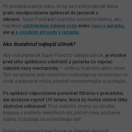
Pri predávkovaní je riziko, že by sa mohli poškodiť lekná,
preto neodporúčame aplikovať do jazierok s
leknami
.
Super Pond
v
ám pomôže vyriešiť problémy, ako
napríklad
odstránenie zelenej vody
alebo
riasy v jazierku
,
ale aj
s vysokým pH vody v jazierku
.
Ako dosiahnuť najlepší účinok?
Aby mal prípravok Super Pond čo najlepší účinok,
je vhodné
pred jeho aplikáciou odstrániť z jazierka čo najviac
vláknité riasy mechanicky
— sieťkou, hrabľami alebo ručne.
Tým sa výrazne zníži množstvo rozkladajúcej sa biomasy vo
vode a prípravok môže pôsobiť rovnomernejšie a rýchlejšie.
Po aplikácii odporúčame ponechať filtráciu v prevádzke,
ale dočasne vypnúť UV lampu, ktorá by mohla účinné látky
zbytočne odbúravať.
Prvé viditeľné zmeny sa obvykle
prejavia v priebehu niekoľkých dní, pričom riasy postupne
slabnú, rozpadajú sa a prestávajú rásť.
Počas pôsobenia Super Pondu je dôležité sledovať