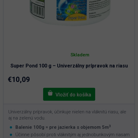
Priemerné
hodnotenie
Skladem
produktu
je
Super Pond 100 g – Univerzálny prípravok na riasu
4,8
z
5
€10,09
hviezdičiek.
Univerzálny prípravok, účinkuje nielen na vláknitú riasu, ale
aj na zelenú vodu.
3
Balenie 100g = pre jazierka s objemom 5m
Účinne pôsobí proti vláknitým aj jednobunkovým riasam