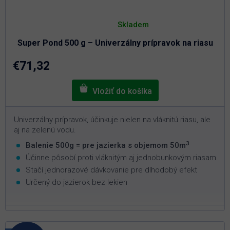
Priemerné
hodnotenie
Skladem
produktu
je
Super Pond 500 g – Univerzálny prípravok na riasu
5,0
z
5
€71,32
hviezdičiek.
Univerzálny prípravok, účinkuje nielen na vláknitú riasu, ale
aj na zelenú vodu.
3
Balenie 500g = pre jazierka s objemom 50m
Účinne pôsobí proti vláknitým aj jednobunkovým riasam
Stačí jednorazové dávkovanie pre dlhodobý efekt
Určený do jazierok bez lekien