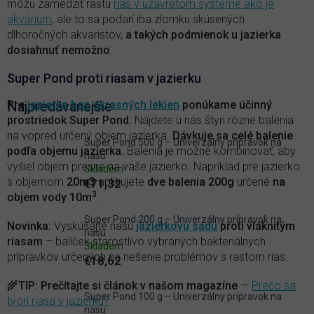
môžu zamedziť rastu
rias v uzavretom systéme ako je
akvárium
, ale to sa podarí iba zlomku skúsených
dlhoročných akvaristov,
a takých podmienok u jazierka
dosiahnuť nemožno
.
Super Pond proti riasam v jazierku
Pre
Najpredávanejšie
jazierka bez okrasných lekien
ponúkame účinný
prostriedok Super Pond.
Nájdete u nás štyri rôzne balenia
na vopred určený objem jazierka.
Dávkuje sa celé balenie
Super Pond 500 g – Univerzálny prípravok na
podľa objemu jazierka.
Balenia je možné kombinovať, aby
riasu
vyšiel objem presne na vaše jazierko. Napríklad pre jazierko
Skladem
s objemom
20m3
aplikujete
dve balenia 200g
určené
na
€71,32
3
objem vody 10m
.
Super Pond 200 g – Univerzálny prípravok na
Novinka:
Vyskúšajte našu
jazierkovú sadu
proti vláknitým
riasu
riasam
– balíček starostlivo vybraných bakteriálnych
Skladem
prípravkov určených na riešenie problémov s rastom rias.
€18,62
🌾
TIP: Prečítajte si článok v našom magazíne
—
Prečo sa
Super Pond 100 g – Univerzálny prípravok na
tvorí riasa v jazierku?
riasu