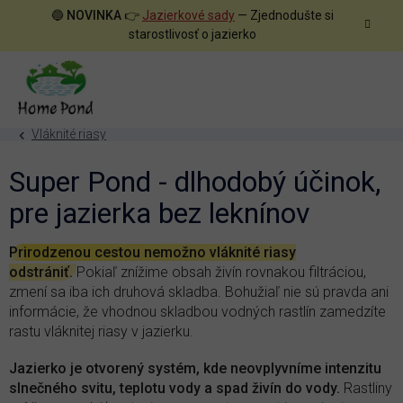
Prejsť
🔵
NOVINKA
👉
Jazierkové sady
— Zjednodušte si
na
starostlivosť o jazierko
obsah
Vláknité riasy
Super Pond - dlhodobý účinok,
pre jazierka bez leknínov
Prirodzenou cestou nemožno vláknité riasy
odstrániť.
Pokiaľ znížime obsah živín rovnakou filtráciou,
zmení sa iba ich druhová skladba. Bohužiaľ nie sú pravda ani
informácie, že vhodnou skladbou vodných rastlín zamedzíte
rastu vláknitej riasy v jazierku.
Jazierko je otvorený systém, kde neovplyvníme intenzitu
slnečného svitu, teplotu vody a spad živín do vody.
Rastliny