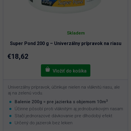
Priemerné
hodnotenie
Skladem
produktu
je
Super Pond 200 g – Univerzálny prípravok na riasu
5,0
z
5
€18,62
hviezdičiek.
Univerzálny prípravok, účinkuje nielen na vláknitú riasu, ale
aj na zelenú vodu.
3
Balenie 200g = pre jazierka s objemom 10m
Účinne pôsobí proti vláknitým aj jednobunkovým riasam
Stačí jednorazové dávkovanie pre dlhodobý efekt
Určený do jazierok bez lekien