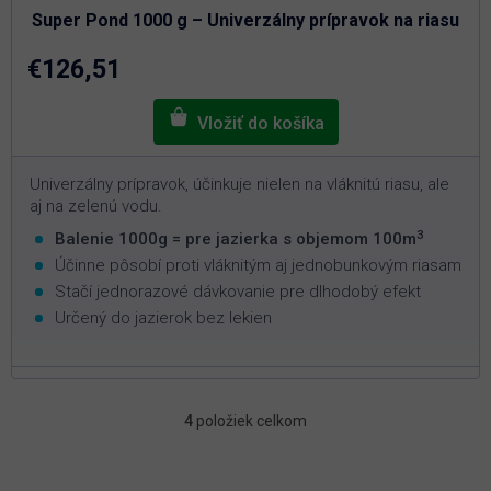
je
Super Pond 1000 g – Univerzálny prípravok na riasu
5,0
z
5
€126,51
hviezdičiek.
Univerzálny prípravok, účinkuje nielen na vláknitú riasu, ale
aj na zelenú vodu.
3
Balenie 1000g = pre jazierka s objemom 100m
Účinne pôsobí proti vláknitým aj jednobunkovým riasam
Stačí jednorazové dávkovanie pre dlhodobý efekt
Určený do jazierok bez lekien
4
položiek celkom
O
v
l