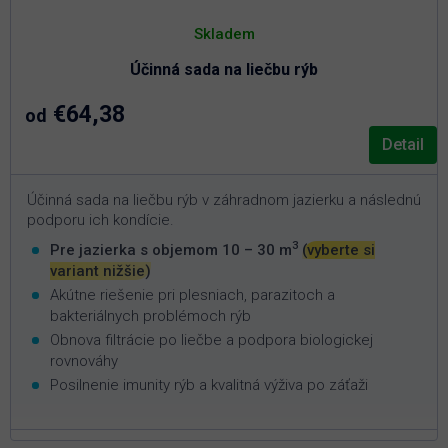
Skladem
Účinná sada na liečbu rýb
€64,38
od
Detail
Účinná sada na liečbu rýb v záhradnom jazierku a následnú
podporu ich kondície.
3
Pre jazierka s objemom 10 – 30 m
(vyberte si
variant nižšie)
Akútne riešenie pri plesniach, parazitoch a
bakteriálnych problémoch rýb
Obnova filtrácie po liečbe a podpora biologickej
rovnováhy
Posilnenie imunity rýb a kvalitná výživa po záťaži