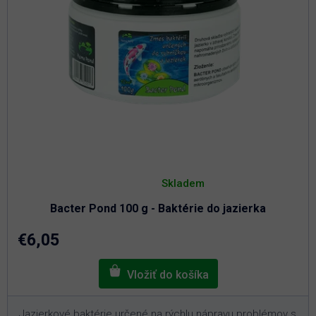
Priemerné
hodnotenie
Skladem
produktu
je
Bacter Pond 100 g - Baktérie do jazierka
5,0
z
5
€6,05
hviezdičiek.
Jazierkové baktérie určené na rýchlu nápravu problémov s