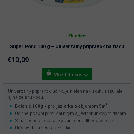
Priemerné
hodnotenie
Skladem
produktu
je
Super Pond 100 g – Univerzálny prípravok na riasu
4,8
z
5
€10,09
hviezdičiek.
Univerzálny prípravok, účinkuje nielen na vláknitú riasu, ale
aj na zelenú vodu.
3
Balenie 100g = pre jazierka s objemom 5m
Účinne pôsobí proti vláknitým aj jednobunkovým riasam
Stačí jednorazové dávkovanie pre dlhodobý efekt
Určený do jazierok bez lekien