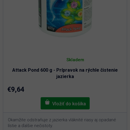
Priemerné
hodnotenie
Skladem
produktu
je
Attack Pond 600 g - Prípravok na rýchle čistenie
5,0
z
jazierka
5
hviezdičiek.
€9,64
Okamžite odstraňuje z jazierka vláknité riasy aj opadané
lístie a ďalšie nečistoty.