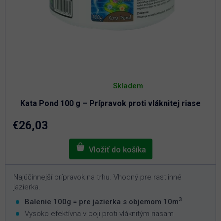
Priemerné
hodnotenie
Skladem
produktu
je
Kata Pond 100 g – Prípravok proti vláknitej riase
4,6
z
5
€26,03
hviezdičiek.
Najúčinnejší prípravok na trhu. Vhodný pre rastlinné
jazierka.
3
Balenie 100g = pre jazierka s objemom 10m
Vysoko efektívna v boji proti vláknitým riasam