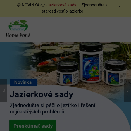
Prejsť
🔵
NOVINKA
👉
Jazierkové sady
— Zjednodušte si
na
starostlivosť o jazierko
obsah
Predchádzajúce
N