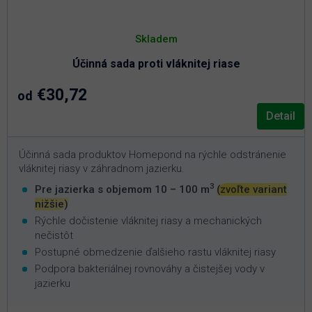
Skladem
Účinná sada proti vláknitej riase
€30,72
od
Detail
Účinná sada produktov Homepond na rýchle odstránenie
vláknitej riasy v záhradnom jazierku.
3
Pre jazierka s objemom 10 – 100 m
(zvoľte variant
nižšie)
Rýchle dočistenie vláknitej riasy a mechanických
nečistôt
Postupné obmedzenie ďalšieho rastu vláknitej riasy
Podpora bakteriálnej rovnováhy a čistejšej vody v
jazierku