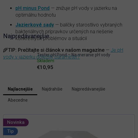
pH minus Pond
— znižuje pH vody v jazierku na
optimálnu hodnotu
Jazierkové sady
— balíčky starostlivo vybraných
bakteriálnych prípravkov určených na riešenie
Najpredávanejšie
konkrétnych problémov a situácií
🌾
TIP:
Prečítajte si článok v našom magazíne
—
Je pH
Tester pH Pond – Na meranie pH vody
vody v jazierku dôležitý parameter?
Skladem
€10,95
V
Najlacnejšie
Najdrahšie
Najpredávanejšie
ý
R
p
Abecedne
a
i
d
s
e
p
n
Novinka
i
r
Tip
e
o