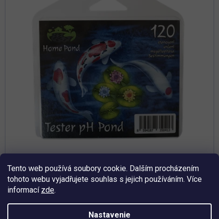
p
d
r
u
o
k
d
t
u
o
k
t
v
o
v
Tento web používá soubory cookie. Dalším procházením
Priemerné
tohoto webu vyjadřujete souhlas s jejich používáním. Více
hodnotenie
Skladem
produktu
informací
zde
.
je
Tester pH Pond – Na meranie pH vody
5,0
z
Nastavenie
5