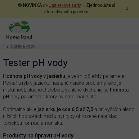
Prejsť
🔵
NOVINKA
👉
Jazierkové sady
— Zjednodušte si
na
starostlivosť o jazierko
obsah
Úprava vody
Tester pH vody
Hodnota pH vody v jazierku
je veľmi dôležitý parameter.
Pokiaľ u rýb v jazierku nastanú nejaké problémy, ako je
malátnosť, plachosť alebo zrýchlené dýchanie, je
hodnota
pH
prvý parameter, ktorý by sme mali zistiť.
Optimálne
pH v jazierku je cca 6,5 až 7,5
a pri vyšších alebo
nižších hodnotách môžu byť ryby ohrozené napríklad
toxickou formou amoniaku.
Produkty na úpravu pH vody