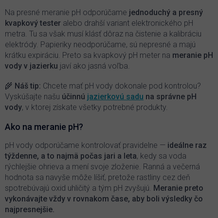
a
c
Na presné meranie pH odporúčame
jednoduchý a presný
i
kvapkový tester
alebo drahší variant elektronického pH
e
metra. Tu sa však musí klásť dôraz na čistenie a kalibráciu
p
elektródy. Papieriky neodporúčame, sú nepresné a majú
r
krátku expiráciu. Preto sa kvapkový pH meter na
meranie pH
v
k
vody v jazierku
javí ako jasná voľba.
y
v
🌾
Náš tip:
Chcete mať pH vody dokonale pod kontrolou?
ý
Vyskúšajte našu
účinnú
jazierkovú sadu
na správne pH
p
vody
, v ktorej získate všetky potrebné produkty.
i
s
Ako na meranie pH?
u
pH vody odporúčame kontrolovať pravidelne —
ideálne raz
týždenne, a to najmä počas jari a leta
, kedy sa voda
rýchlejšie ohrieva a mení svoje zloženie. Ranná a večerná
hodnota sa navyše môže líšiť, pretože rastliny cez deň
spotrebúvajú oxid uhličitý a tým pH zvyšujú.
Meranie preto
vykonávajte vždy v rovnakom čase, aby boli výsledky čo
najpresnejšie.