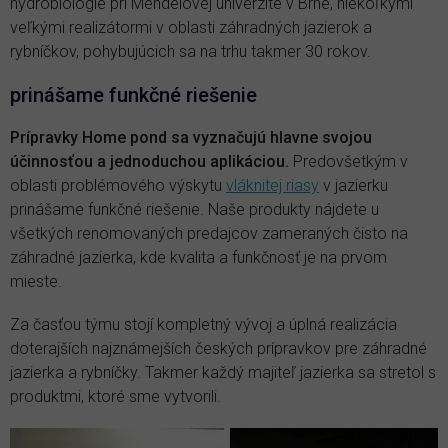
hydrobiológie pri Mendelovej univerzite v Brne, niekoľkými
veľkými realizátormi v oblasti záhradných jazierok a
rybníčkov, pohybujúcich sa na trhu takmer 30 rokov.
prinášame funkčné riešenie
Prípravky Home pond sa vyznačujú hlavne svojou
účinnosťou a jednoduchou aplikáciou.
Predovšetkým v
oblasti problémového výskytu
vláknitej riasy
v jazierku
prinášame funkčné riešenie. Naše produkty nájdete u
všetkých renomovaných predajcov zameraných čisto na
záhradné jazierka, kde kvalita a funkčnosť je na prvom
mieste.
Za časťou týmu stojí kompletný vývoj a úplná realizácia
doterajších najznámejších českých prípravkov pre záhradné
jazierka a rybníčky. Takmer každý majiteľ jazierka sa stretol s
produktmi, ktoré sme vytvorili.