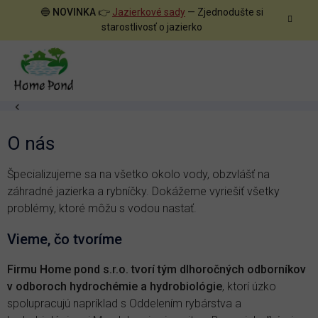
Prejsť
🔵
NOVINKA
👉
Jazierkové sady
— Zjednodušte si
na
starostlivosť o jazierko
obsah
Domov
O nás
Špecializujeme sa na všetko okolo vody, obzvlášť na
záhradné jazierka a rybníčky. Dokážeme vyriešiť všetky
problémy, ktoré môžu s vodou nastať.
Vieme, čo tvoríme
Firmu Home pond s.r.o. tvorí tým dlhoročných odborníkov
v odboroch hydrochémie a hydrobiológie
, ktorí úzko
spolupracujú napríklad s Oddelením rybárstva a