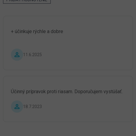
V
ý
p
i
s
+ účinkuje rýchle a dobre
h
o
d
n
Hodnotenie produktu je 5 z 5 hviezdičiek.
11.6.2025
o
t
e
n
í
Účinný prípravok proti riasam. Doporučujem vystúšať.
Hodnotenie produktu je 5 z 5 hviezdičiek.
18.7.2023