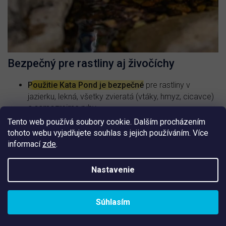
Bezpečný pre rastliny aj živočíchy
Použitie Kata Pond je bezpečné
pre rastliny v
jazierku, lekná, všetky zvieratá (vtáky, hmyz, cicavce)
a samozrejme ryby.
Tento web používá soubory cookie. Dalším procházením
Nehrozí žiadne riziko ani pri kúpaní.
Z
tohoto webu vyjadřujete souhlas s jejich používáním. Více
toxikologického hľadiska sú rizikovejšie chlórové
informací
zde
.
tablety.
Riasy a sinice môžu vážne znižovať welfare
Nastavenie
chovaných rýb. Preto Kata Pond
pôsobí pozitívne na
prostredie rýb
.
Vodou z jazierka môžete aj zalievať záhradu.
Súhlasím