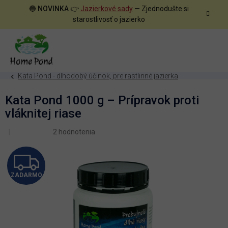
Prejsť
🔵
NOVINKA
👉
Jazierkové sady
— Zjednodušte si
na
starostlivosť o jazierko
obsah
Kata Pond - dlhodobý účinok, pre rastlinné jazierka
Kata Pond 1000 g – Prípravok proti
vláknitej riase
Priemerné
2 hodnotenia
hodnotenie
produktu
je
Z
5,0
z
5
ZADARMO
A
hviezdičiek.
D