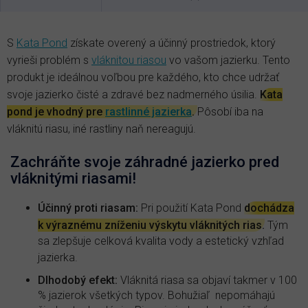
S
Kata Pond
získate overený a účinný prostriedok, ktorý
vyrieši problém s
vláknitou riasou
vo vašom jazierku. Tento
produkt je ideálnou voľbou pre každého, kto chce udržať
svoje jazierko čisté a zdravé bez nadmerného úsilia.
Kata
pond je vhodný pre
rastlinné jazierka
.
Pôsobí iba na
vláknitú riasu, iné rastliny naň nereagujú.
Zachráňte svoje záhradné jazierko pred
vláknitými riasami!
Účinný proti riasam:
Pri použití Kata Pond
dochádza
k výraznému zníženiu výskytu vláknitých rias.
Tým
sa zlepšuje celková kvalita vody a estetický vzhľad
jazierka
.
Dlhodobý efekt:
Vláknitá riasa sa objaví takmer v 100
% jazierok všetkých typov. Bohužiaľ nepomáhajú