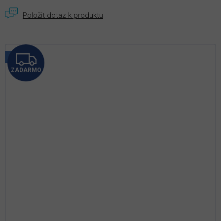
Z
Tip
ZADARMO
A
D
A
R
M
O