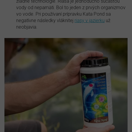
žiadne technológie. Riasa je jednoducho súčasťou
vody od nepamäti. Bol to jeden z prvých organizmov
vo vode. Pri používaní prípravku Kata Pond sa
negatívne následky vláknitej
riasy v jazierku
už
neobjavia.