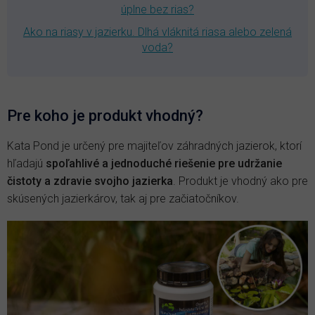
úplne bez rias?
Ako na riasy v jazierku. Dlhá vláknitá riasa alebo zelená
voda?
Pre koho je produkt vhodný?
Kata Pond je určený pre majiteľov záhradných jazierok, ktorí
hľadajú
spoľahlivé a jednoduché riešenie pre udržanie
čistoty a zdravie svojho jazierka
. Produkt je vhodný ako pre
skúsených jazierkárov, tak aj pre začiatočníkov.