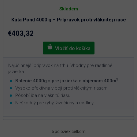
Skladem
Kata Pond 4000 g – Prípravok proti vláknitej riase
€403,32
Najúčinnejší prípravok na trhu. Vhodný pre rastlinné
jazierka.
3
Balenie 4000g = pre jazierka s objemom 400m
Vysoko efektívna v boji proti vláknitým riasam
Pôsobí iba na vláknitú riasu
Neškodný pre ryby, živočíchy a rastliny
6
položiek celkom
O