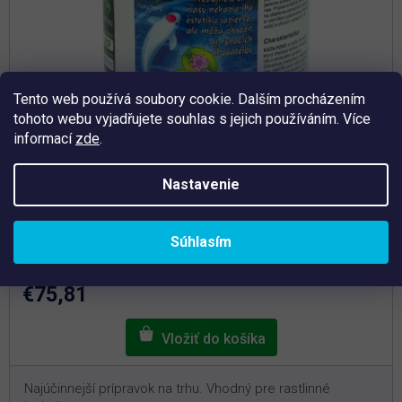
Tento web používá soubory cookie. Dalším procházením
tohoto webu vyjadřujete souhlas s jejich používáním. Více
informací
zde
.
Nastavenie
Priemerné
hodnotenie
Skladem
produktu
Súhlasím
je
Kata Pond 400 g – Prípravok proti vláknitej riase
5,0
z
5
€75,81
hviezdičiek.
Najúčinnejší prípravok na trhu. Vhodný pre rastlinné