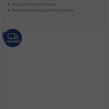
Pôsobí iba na vláknitú riasu
Neškodný pre ryby, živočíchy a rastliny
Z
Tip
ZADARMO
A
D
A
R
M
O