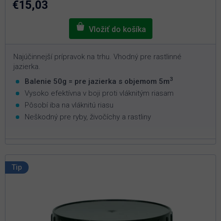
€15,03
hviezdičiek.
Najúčinnejší prípravok na trhu. Vhodný pre rastlinné
jazierka.
3
Balenie 50g = pre jazierka s objemom 5m
Vysoko efektívna v boji proti vláknitým riasam
Pôsobí iba na vláknitú riasu
Neškodný pre ryby, živočíchy a rastliny
Tip