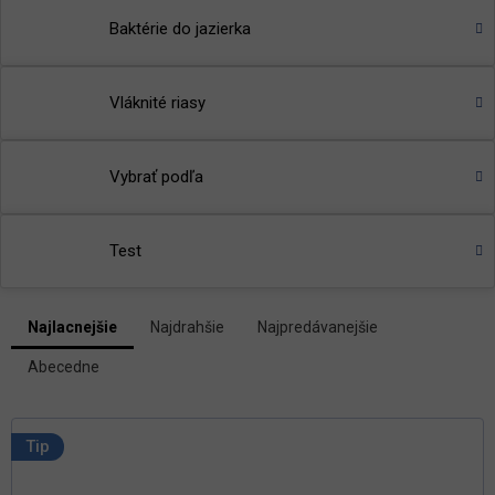
Baktérie do jazierka
Vláknité riasy
Vybrať podľa
Test
V
Najlacnejšie
Najdrahšie
Najpredávanejšie
ý
R
p
Abecedne
a
i
d
s
e
p
n
Tip
i
r
e
o