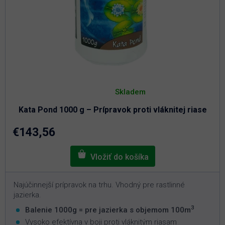
O
Priemerné
hodnotenie
Skladem
produktu
je
Kata Pond 1000 g – Prípravok proti vláknitej riase
5,0
z
5
€143,56
hviezdičiek.
Najúčinnejší prípravok na trhu. Vhodný pre rastlinné
jazierka.
3
Balenie 1000g = pre jazierka s objemom 100m
Vysoko efektívna v boji proti vláknitým riasam