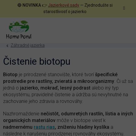
Prejsť
🔵
NOVINKA
👉
Jazierkové sady
— Zjednodušte si
na
starostlivosť o jazierko
obsah
Záhradné jazierka
Čistenie biotopu
Biotop
je prirodzené stanovište, ktoré tvorí
špecifické
prostredie pre rastliny, zvieratá a mikroorganizmy
. Či už sa
jedná o
jazierko, mokraď, lesný podrast
alebo iný typ
ekosystému, pravidelné čistenie a údržba sú nevyhnutné na
zachovanie jeho zdravia a rovnováhy.
Nazhromaždenie
nečistôt, odumretých rastlín, lístia a iných
organických materiálov
môže v biotope viesť k
nadmernému
rastu rias
, zníženiu hladiny kyslíka
a
následne k narušeniu prirodzenej rovnováhy ekosystému.