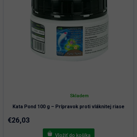
Priemerné
hodnotenie
Skladem
produktu
je
Kata Pond 100 g – Prípravok proti vláknitej riase
4,6
z
5
€26,03
hviezdičiek.