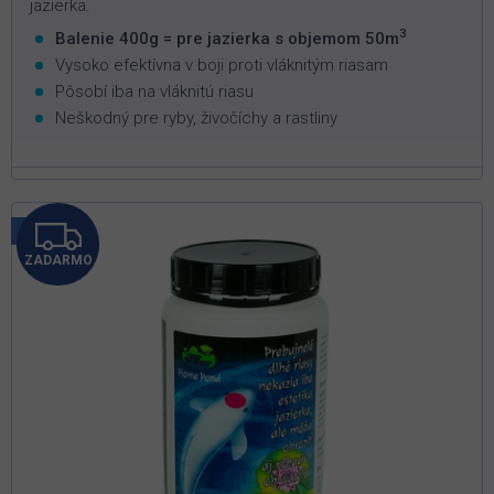
jazierka.
3
Balenie 400g = pre jazierka s objemom 50m
Vysoko efektívna v boji proti vláknitým riasam
Pôsobí iba na vláknitú riasu
Neškodný pre ryby, živočíchy a rastliny
Z
Tip
ZADARMO
A
D
A
R
M