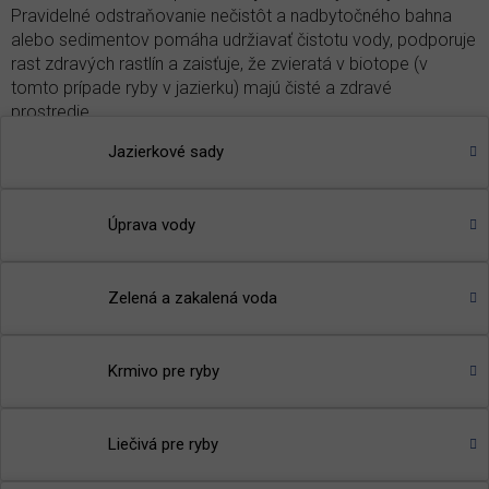
Pravidelné odstraňovanie nečistôt a nadbytočného bahna
alebo sedimentov pomáha udržiavať čistotu vody, podporuje
rast zdravých rastlín a zaisťuje, že zvieratá v biotope (v
tomto prípade ryby v jazierku) majú čisté a zdravé
prostredie.
Jazierkové sady
Produkty na čistenie biotopu jazierka
Kata Pond
- najúčinnejší prípravok na trhu, vhodný pre
rastlinné jazierka
Úprava vody
🌾
TIP
:
Prečítajte si článok v našom magazíne
-
Prečo sa
tvorí riasa v jazierku?
Zelená a zakalená voda
Krmivo pre ryby
Liečivá pre ryby