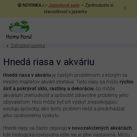
Prejsť
🔵
NOVINKA
👉
Jazierkové sady
— Zjednodušte si
na
starostlivosť o jazierko
obsah
Záhradné jazierka
Hnedá riasa v akváriu
Hnedá riasa v akváriu
je častým problémom, s ktorým sa
mnoho majiteľov akvárií stretáva. Tieto riasy sa môžu
rýchlo
šíriť a pokrývať sklo, rastliny a dekorácie
, čo môže
akvárium znehodnotiť a spôsobiť zdravotné problémy jeho
obyvateľom. Hoci môže byť ich výskyt znepokojujúci,
existujú spôsoby, ako tento problém riešiť a predchádzať
jeho opätovnému výskytu.
Hnedé riasy sa často objavujú
v novozaložených akváriách
,
kde biologická rovnováha ešte nie je plne nastavená. Môžu