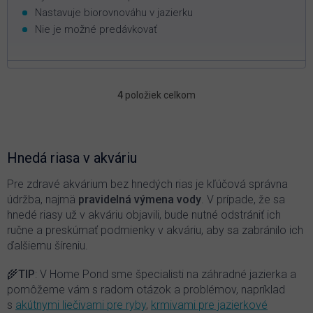
Nastavuje biorovnováhu v jazierku
Nie je možné predávkovať
4
položiek celkom
O
v
l
á
d
Hnedá riasa v akváriu
a
c
Pre zdravé akvárium bez hnedých rias je kľúčová správna
i
údržba, najmä
pravidelná výmena vody
. V prípade, že sa
e
hnedé riasy už v akváriu objavili, bude nutné odstrániť ich
p
ručne a preskúmať podmienky v akváriu, aby sa zabránilo ich
r
ďalšiemu šíreniu.
v
k
y
🌾
TIP
: V Home Pond sme špecialisti na záhradné jazierka a
v
pomôžeme vám s radom otázok a problémov, napríklad
ý
s
akútnymi liečivami pre ryby
,
krmivami pre jazierkové