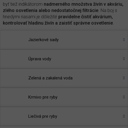
byť tiež indikátorom
nadmerného množstva živín v akváriu,
zlého osvetlenia alebo nedostatočnej filtrácie
. Na boj s
hnedými riasami je dôležité
pravidelne čistiť akvárium,
kontrolovať hladinu živín a zaistiť správne osvetlenie
.
Produkty proti hnedej riase v akváriu
Jazierkové sady
Bacter Pond
- sezónne baktérie určené na rýchlu
nápravu problémov s vodou
Úprava vody
🌾
TIP
:
Prečítajte si článok v našom magazíne
-
Prečo sa
vlastne tvorí riasa v jazierku
?
Zelená a zakalená voda
Krmivo pre ryby
Liečivá pre ryby