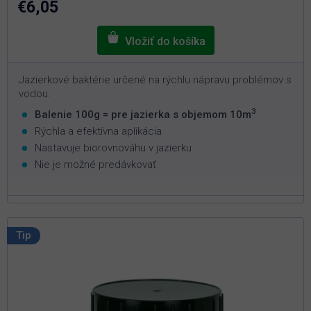
€6,05
hviezdičiek.
Jazierkové baktérie určené na rýchlu nápravu problémov s
vodou.
3
Balenie 100g = pre jazierka s objemom 10m
Rýchla a efektívna aplikácia
Nastavuje biorovnováhu v jazierku
Nie je možné predávkovať
Tip