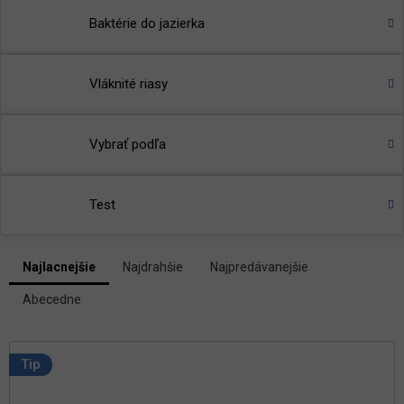
Baktérie do jazierka
Vláknité riasy
Vybrať podľa
Test
V
Najlacnejšie
Najdrahšie
Najpredávanejšie
ý
R
p
Abecedne
a
i
d
s
e
p
n
Tip
i
r
e
o