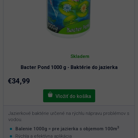
Priemerné
hodnotenie
Skladem
produktu
je
Bacter Pond 1000 g - Baktérie do jazierka
4,8
z
5
€34,99
hviezdičiek.
Jazierkové baktérie určené na rýchlu nápravu problémov s
vodou.
3
Balenie 1000g = pre jazierka s objemom 100m
Rýchla a efektívna aplikácia