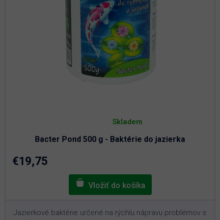
Priemerné
hodnotenie
Skladem
produktu
je
Bacter Pond 500 g - Baktérie do jazierka
5,0
z
5
€19,75
hviezdičiek.
Jazierkové baktérie určené na rýchlu nápravu problémov s