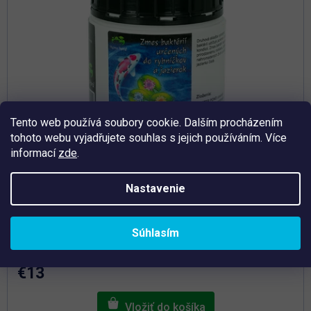
Tento web používá soubory cookie. Dalším procházením
tohoto webu vyjadřujete souhlas s jejich používáním. Více
informací
zde
.
Nastavenie
Priemerné
hodnotenie
Skladem
produktu
Súhlasím
je
Bacter Pond 300 g - Baktérie do jazierka
5,0
z
5
€13
hviezdičiek.