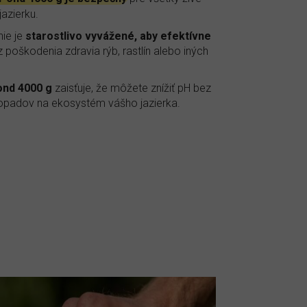
azierku.
ie je
starostlivo vyvážené, aby efektívne
z poškodenia zdravia rýb, rastlín alebo iných
ond 4000 g
zaisťuje, že môžete znížiť pH bez
opadov na ekosystém vášho jazierka.