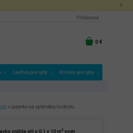
Prihlásenie
NÁKUPNÝ
KOŠÍK
y
Liečivá pre ryby
Krmivo pre ryby
Vybrať podľa
ody
v jazierku na optimálnu hodnotu.
3
avku znížite pH o 0,1 v 10 m
vody