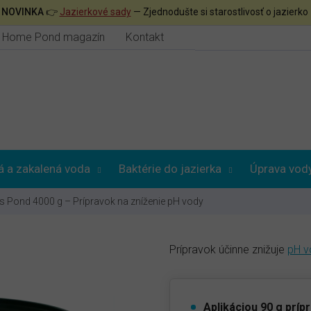

NOVINKA
👉
Jazierkové sady
— Zjednodušte si starostlivosť o jazierko
Home Pond magazín
Kontakt
á a zakalená voda
Baktérie do jazierka
Úprava vod
 Pond 4000 g – Prípravok na zníženie pH vody
Prípravok účinne znižuje
pH v
Aplikáciou 90 g prípr