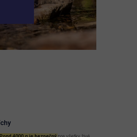
íchy
 Pond 4000 g je bezpečný
pre všetky živé