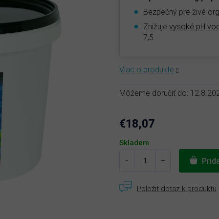
Bezpečný pre živé org
Znižuje
vysoké pH vo
7,5
Môžeme doručiť do:
12.8.20
€18,07
Jednotková
Skladem
cena:
Prid