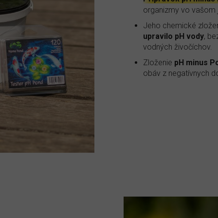
organizmy vo vašom j
Jeho chemické zložen
upravilo pH vody
, be
vodných živočíchov.
Zloženie
pH minus P
obáv z negatívnych d