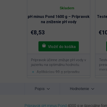
Priemerné
hodnotenie
Skladem
produktu
je
pH minus Pond 1600 g – Prípravok
Teste
5,0
z
na zníženie pH vody
5
hviezdičiek.
€8,53
€1
Prípravok účinne znižuje pH vody v
Test
jazierku na optimálnu hodnotu.
pres
mera
Aplikáciou 90 g prípravku
jazie
3
znížite pH o 0,1 v 10 m
vody
1
Bezpečný pre živé organizmy
V
v jazierku
Popis
Hodnotenie
m
Znižuje vysoké pH vody v
I
záhradnom jazierku na
k
optimálnych 6,5 až 7,5
Prípravok pH minus Pond
4000 g je špeciálne for