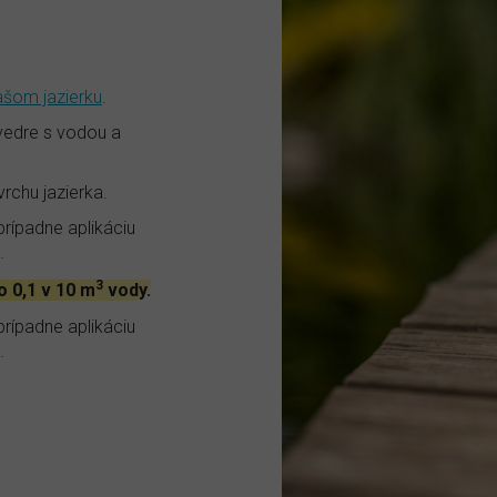
ašom jazierku
.
vedre s vodou a
rchu jazierka.
prípadne aplikáciu
.
3
o 0,1 v 10 m
vody.
prípadne aplikáciu
.