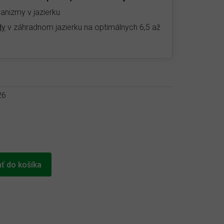
anizmy v jazierku
dy
v záhradnom jazierku na optimálnych 6,5 až
26
ať do košíka