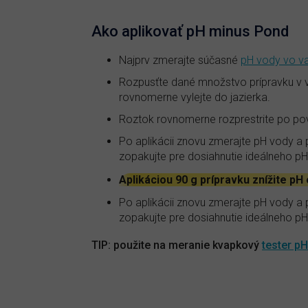
Ako aplikovať pH minus Pond
Najprv zmerajte súčasné
pH vody vo v
Rozpusťte dané množstvo prípravku v 
rovnomerne vylejte do jazierka.
Roztok rovnomerne rozprestrite po pov
Po aplikácii znovu zmerajte pH vody a 
zopakujte pre dosiahnutie ideálneho pH
Aplikáciou 90 g prípravku znížite pH 
Po aplikácii znovu zmerajte pH vody a 
zopakujte pre dosiahnutie ideálneho pH
TIP: použite na meranie kvapkový
tester pH