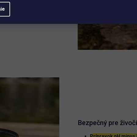
ie
Bezpečný pre živoč
Prípravok pH minus