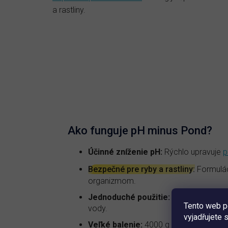
J
a rastliny.
p
v
Ako funguje pH minus Pond?
Účinné zníženie pH:
Rýchlo upravuje
p
Bezpečné pre ryby a rastliny:
Formulác
organizmom.
Jednoduché použitie:
Jednoducho sa r
Tento web p
vody.
vyjadřujete 
Veľké balenie:
4000 g balenie postačí