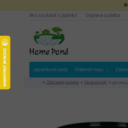
Prejsť

na
obsah
Ako sa starať o jazierko
Doprava a platba
Jazierkové sady
Vláknité riasy
Zelen
Domov
Záhradné jazierka
Úprava vody
pH minus
Poradna