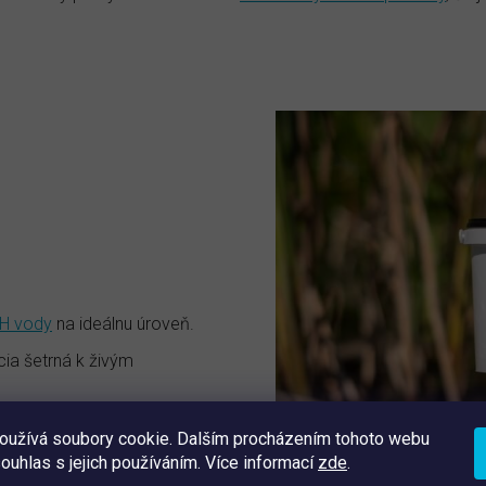
ednoduché použitie bez
otreby špeciálneho
ybavenia
H vody
na ideálnu úroveň.
ia šetrná k živým
ozpúšťa a aplikuje do
oužívá soubory cookie. Dalším procházením tohoto webu
souhlas s jejich používáním. Více informací
zde
.
 na dlhodobú údržbu.