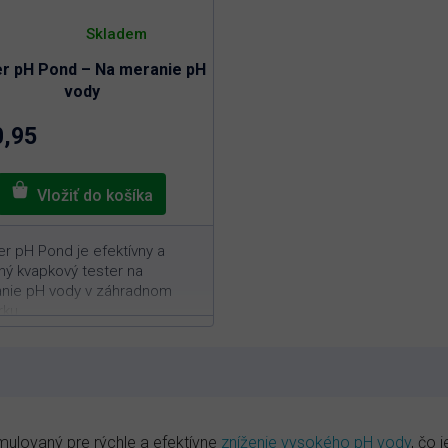
Priemerné
hodnotenie
Skladem
produktu
je
r pH Pond – Na meranie pH
5,0
z
vody
5
hviezdičiek.
0,95
er pH Pond je efektívny a
ný kvapkový tester na
nie pH vody v záhradnom
rku.
20 meraní v jednom balení
reckový systém na presné
eranie
deálne pre rýchlu a efektívnu
ontrolu pH
mulovaný pre rýchle a efektívne
zníženie vysokého pH vody
, čo 