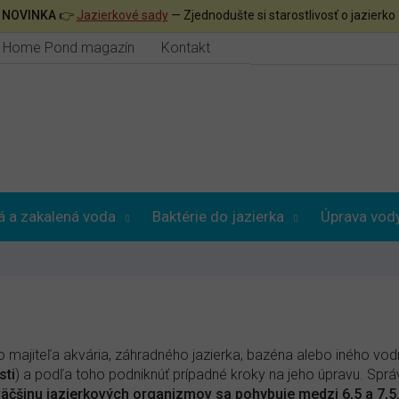

NOVINKA
👉
Jazierkové sady
— Zjednodušte si starostlivosť o jazierko
Home Pond magazín
Kontakt
á a zakalená voda
Baktérie do jazierka
Úprava vod
 majiteľa akvária, záhradného jazierka, bazéna alebo iného v
sti
) a podľa toho podniknúť prípadné kroky na jeho úpravu. Správn
äčšinu jazierkových organizmov sa pohybuje medzi 6,5 a 7,5