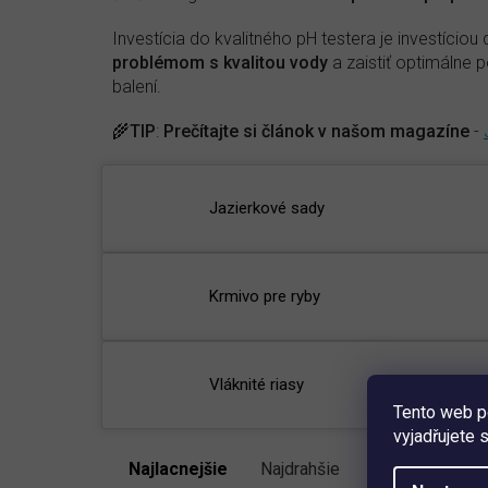
Investícia do kvalitného pH testera je investíc
problémom s kvalitou vody
a zaistiť optimálne
balení.
🌾
TIP
:
Prečítajte si článok v našom magazíne
-
Jazierkové sady
Krmivo pre ryby
Vláknité riasy
Tento web p
vyjadřujete 
Najlacnejšie
Najdrahšie
Najpredávanejš
R