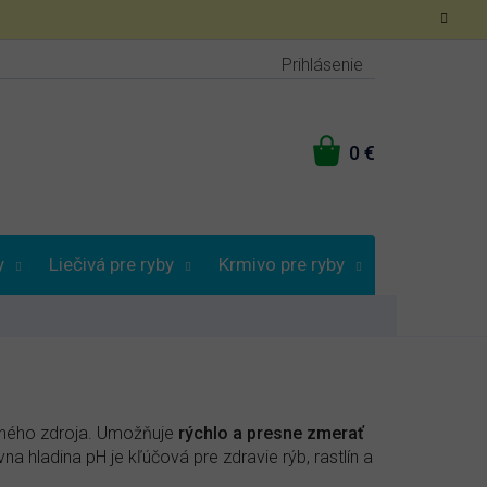
Prihlásenie
NÁKUPNÝ
KOŠÍK
y
Liečivá pre ryby
Krmivo pre ryby
Vybrať podľa
odného zdroja. Umožňuje
rýchlo a presne zmerať
a hladina pH je kľúčová pre zdravie rýb, rastlín a
.