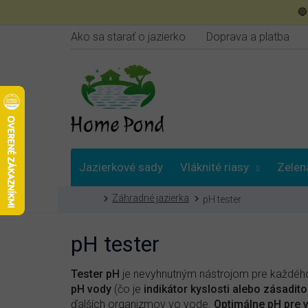
Prejsť

na
obsah
Ako sa starať o jazierko
Doprava a platba
Jazierkové sady
Vláknité riasy
Zelen
Domov
Záhradné jazierka
pH tester
Poradna
pH tester
Tester pH
je nevyhnutným nástrojom pre každého
pH vody
(čo je
indikátor kyslosti alebo zásadito
ďalších organizmov vo vode.
Optimálne pH pre v