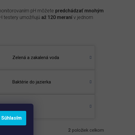
m monitorovaním pH môžete
predchádzať mnohým
pH testery umožňujú
až 120 meraní
v jednom
Zelená a zakalená voda
Baktérie do jazierka
Test
Súhlasím
2
položiek celkom