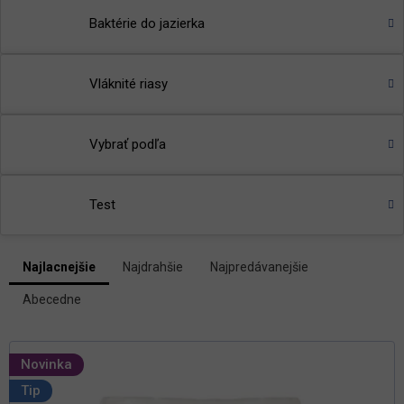
Baktérie do jazierka
Vláknité riasy
Vybrať podľa
Test
V
Najlacnejšie
Najdrahšie
Najpredávanejšie
ý
R
p
Abecedne
a
i
d
s
e
p
n
Novinka
i
r
Tip
e
o