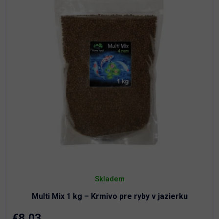
p
d
r
u
o
k
d
t
u
o
k
t
v
o
v
Skladem
Multi Mix 1 kg – Krmivo pre ryby v jazierku
€8,03