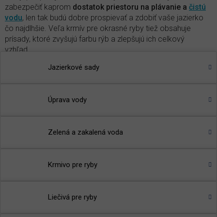
zabezpečiť kaprom
dostatok priestoru na plávanie a
čistú
vodu
, len tak budú dobre prospievať a zdobiť vaše jazierko
čo najdlhšie. Veľa krmív pre okrasné ryby tiež obsahuje
prísady, ktoré zvyšujú farbu rýb a zlepšujú ich celkový
vzhľad.
Jazierkové sady
S našimi krmivami nasýtite každú rybu v jazierku i akváriu, či
už ide o
KOI kapre
,
karase
,
amury
alebo
jesetery
.
🌾
TIP
:
Prečítajte si článok v našom magazíne
-
Aké je
Úprava vody
najlepšie krmivo pre ryby a ako mať zdravé ryby v
záhradnom jazierku?
Zelená a zakalená voda
Krmivo pre ryby
Liečivá pre ryby