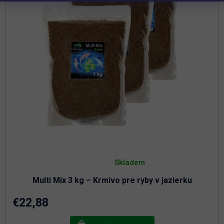
Priemerné
hodnotenie
Skladem
produktu
je
Multi Mix 3 kg – Krmivo pre ryby v jazierku
4,3
z
5
€22,88
hviezdičiek.