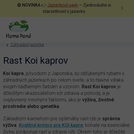
Prejsť
🔵
NOVINKA
👉
Jazierkové sady
— Zjednodušte si
na
starostlivosť o jazierko
obsah
Záhradné jazierka
Rast Koi kaprov
Koi kapre
, pôvodom z Japonska, sú obľúbenými rybami v
záhradných jazierkach po celom svete, a to hlavne vďaka
svojim nádherným farbám a vzorom.
Rast Koi kaprov
je
dôležitým ukazovateľom ich zdravia a pohody, a je
ovplyvnený mnohými faktormi, ako je
výživa, životné
prostredie alebo genetika
.
Základným kameňom pre optimálny rast rýb je
správna
výživa
.
Kvalitné krmivo pre KOI kapre
, bohaté na esenciálne
živiny, podporuje rast a zdravie rýb. Okrem toho je dôležité