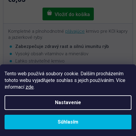
Kompletné a plnohodnotné
plávajúce
krmivo pre KOI kapry
a jazierkové ryby.
Zabezpečuje zdravý rast a silnú imunitu rýb
Vysoký obsah vitamínov a minerálov
Ľahko stráviteľné krmivo
Nezaťažuje vodu v jazierku
Tento web používá soubory cookie. Dalším procházením
Veľkosť granúl 4 mm
tohoto webu vyjadřujete souhlas s jejich používáním. Více
informací
zde
.
Nastavenie
Novinka
Súhlasím