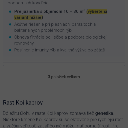
podporu ich kondície.
3
Pre jazierka s objemom 10 – 30 m
(vyberte si
variant nižšie)
Akútne riešenie pri plesniach, parazitoch a
bakteriálnych problémoch rýb
Obnova filtrácie po liečbe a podpora biologickej
rovnováhy
Posilnenie imunity rýb a kvalitná výživa po záťaži
3
položiek celkom
O
v
l
á
d
Rast Koi kaprov
a
c
Dôležitú úlohu v raste Koi kaprov zohráva tiež
genetika
.
i
Niektoré kmene Koi kaprov sú selektované pre rýchlejší rast
e
a väčšiu veľkosť, zatiaľ čo iné môžu mať pomalší rast. Pre