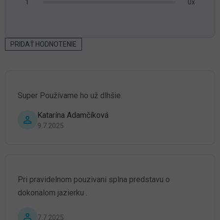
0x
1
hviezdičiek.
PRIDAŤ HODNOTENIE
V
ý
p
i
s
Super Používame ho už dlhšie.
h
o
Katarína Adamčíková
d
Hodnotenie produktu je 5 z 5 hviezdičiek.
9.7.2025
n
o
t
e
n
í
Pri pravidelnom pouzivani splna predstavu o
dokonalom jazierku .
Hodnotenie produktu je 5 z 5 hviezdičiek.
7.7.2025