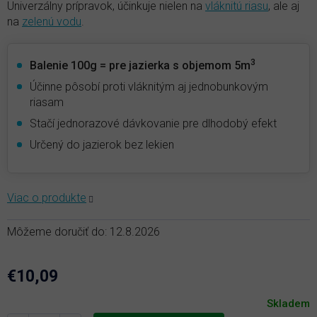
Univerzálny prípravok, účinkuje nielen na
vláknitú riasu
, ale aj
na
zelenú vodu
.
3
Balenie 100g = pre jazierka s objemom 5m
Účinne pôsobí proti vláknitým aj jednobunkovým
riasam
Stačí jednorazové dávkovanie pre dlhodobý efekt
Určený do jazierok bez lekien
Môžeme doručiť do:
12.8.2026
€10,09
Jednotková
Skladem
cena: