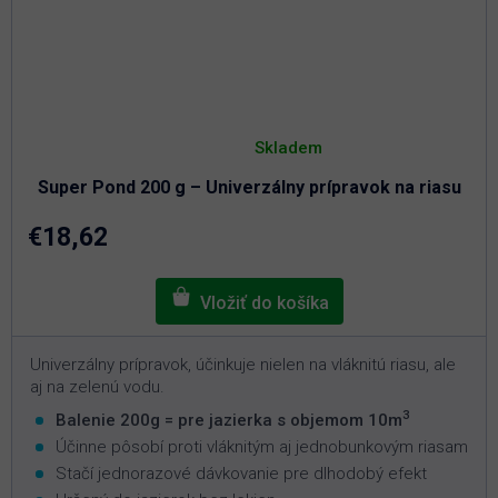
Priemerné
hodnotenie
Skladem
produktu
je
Super Pond 200 g – Univerzálny prípravok na riasu
5,0
z
5
€18,62
hviezdičiek.
Univerzálny prípravok, účinkuje nielen na vláknitú riasu, ale
aj na zelenú vodu.
3
Balenie 200g = pre jazierka s objemom 10m
Účinne pôsobí proti vláknitým aj jednobunkovým riasam
Stačí jednorazové dávkovanie pre dlhodobý efekt