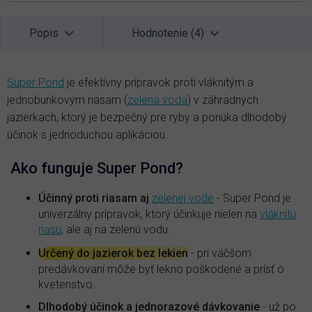
Popis
Hodnotenie (4)
Super Pond
je efektívny prípravok proti vláknitým a
jednobunkovým riasam (
zelená voda
) v záhradných
jazierkach, ktorý je bezpečný pre ryby a ponúka dlhodobý
účinok s jednoduchou aplikáciou.
Ako funguje Super Pond?
Účinný proti riasam aj
zelenej vode
- Super Pond je
univerzálny prípravok, ktorý účinkuje nielen na
vláknitú
riasu
, ale aj na zelenú vodu.
Určený do jazierok bez lekien
- pri väčšom
predávkovaní môže byť lekno poškodené a prísť o
kvetenstvo.
Dlhodobý účinok a jednorazové dávkovanie
- už po