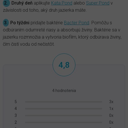
2.
Druhý deň
aplikujte
Kata Pond
alebo
Super Pond
v
závislosti od toho, aký druh jazierka máte.
3.
Po týždni
pridajte baktérie
Bacter Pond
. Pomôžu s
odbúraním odumreté riasy a absorbujú živiny. Baktérie sa v
jazierku rozmnožia a vytvoria biofilm, ktorý odbúrava živiny,
čím čistí vodu od nečistôt.
4,8
Priemerné
hodnotenie
4 hodnotenia
produktu
3x
5
je
1x
4
4,8
0x
3
z
0x
2
5