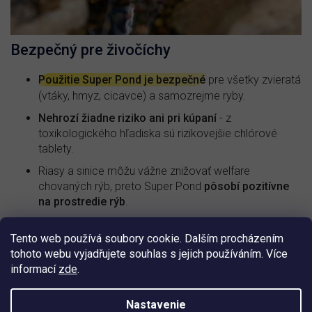
Bezpečný pre živočíchy
Použitie Super Pond je bezpečné
pre všetky zvieratá
(vtáky, hmyz, cicavce) a samozrejme ryby.
Nehrozí žiadne riziko ani pri kúpaní
- z
toxikologického hľadiska sú rizikovejšie chlórové
tablety.
Riasy a sinice môžu vážne znižovať welfare
chovaných rýb, preto Super Pond
pôsobí pozitívne
na prostredie rýb
.
Vodou z jazierka môžete aj zalievať záhradu.
Tento web používá soubory cookie. Dalším procházením
tohoto webu vyjadřujete souhlas s jejich používáním. Více
informací
zde
.
Ako aplikovať Super Pond
Pri výskyte rias v jazierku rozmiešajte prípravok v
Nastavenie