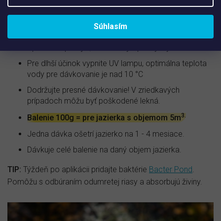
nádobe s vodou z jazierka a rozlejte po celej ploche.
Prípravok môžete aplikovať pri výskyte rias počas
Súhlasím
celej sezóny.
Aplikáciu opakujte, ak sa riasy opäť vyskytnú
Pre dlhší účinok vypnite UV lampu, optimálna teplota
vody pre dávkovanie je nad 10 °C
Dodržujte presné dávkovanie! V zriedkavých
prípadoch môžu byť poškodené lekná.
3.
Balenie 100g = pre jazierka s objemom 5m
Jedna dávka ošetrí jazierko na 1 - 4 mesiace.
Dávkuje celé balenie na daný objem jazierka.
TIP:
Týždeň po aplikácii pridajte baktérie
Bacter Pond
.
Pomôžu s odbúraním odumretej riasy a absorbujú živiny.