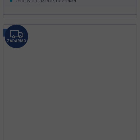
Určený do jazierok bez lekien
Z
Tip
ZADARMO
A
D
A
R
M
O