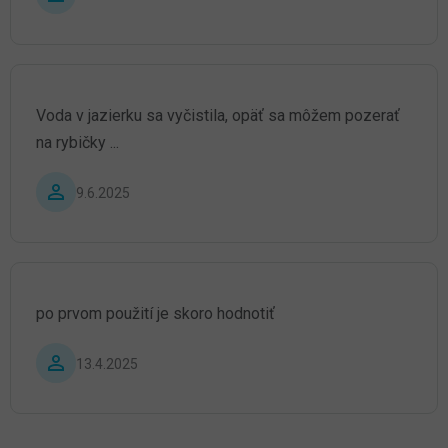
Voda v jazierku sa vyčistila, opäť sa môžem pozerať
na rybičky ...
Hodnotenie produktu je 4 z 5 hviezdičiek.
9.6.2025
po prvom použití je skoro hodnotiť
Hodnotenie produktu je 5 z 5 hviezdičiek.
13.4.2025