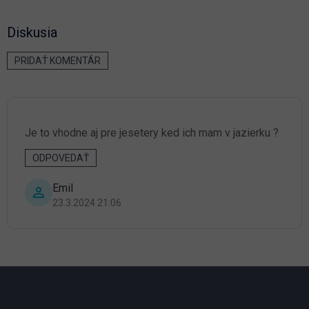
Diskusia
PRIDAŤ KOMENTÁR
V
ý
p
i
s
Je to vhodne aj pre jesetery ked ich mam v jazierku ?
d
i
ODPOVEDAŤ
s
k
Emil
u
23.3.2024 21:06
s
i
í
Z
á
p