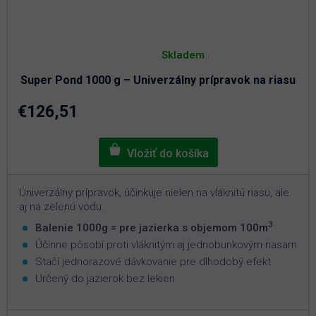
Priemerné
hodnotenie
Skladem
produktu
je
Super Pond 1000 g – Univerzálny prípravok na riasu
5,0
z
5
€126,51
hviezdičiek.
Univerzálny prípravok, účinkuje nielen na vláknitú riasu, ale
aj na zelenú vodu.
3
Balenie 1000g = pre jazierka s objemom 100m
Účinne pôsobí proti vláknitým aj jednobunkovým riasam
Stačí jednorazové dávkovanie pre dlhodobý efekt
Určený do jazierok bez lekien