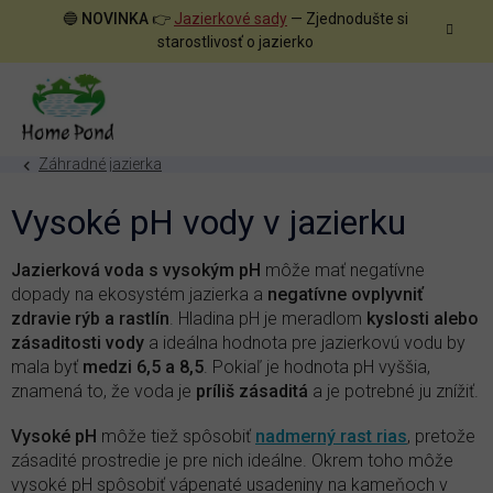
Prejsť
🔵
NOVINKA
👉
Jazierkové sady
— Zjednodušte si
na
starostlivosť o jazierko
obsah
Záhradné jazierka
Vysoké pH vody v jazierku
Jazierková voda s vysokým pH
môže mať negatívne
dopady na ekosystém jazierka a
negatívne ovplyvniť
zdravie rýb a rastlín
. Hladina pH je meradlom
kyslosti alebo
zásaditosti vody
a ideálna hodnota pre jazierkovú vodu by
mala byť
medzi 6,5 a 8,5
. Pokiaľ je hodnota pH vyššia,
znamená to, že voda je
príliš zásaditá
a je potrebné ju znížiť.
Vysoké pH
môže tiež spôsobiť
nadmerný rast rias
, pretože
zásadité prostredie je pre nich ideálne. Okrem toho môže
vysoké pH spôsobiť vápenaté usadeniny na kameňoch v