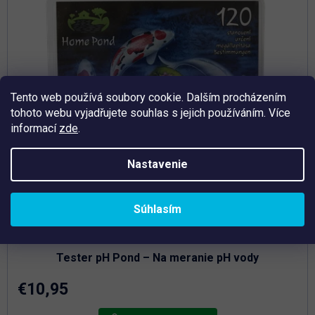
Tento web používá soubory cookie. Dalším procházením
tohoto webu vyjadřujete souhlas s jejich používáním. Více
informací
zde
.
Nastavenie
Súhlasím
Priemerné
hodnotenie
Skladem
produktu
je
Tester pH Pond – Na meranie pH vody
5,0
z
5
€10,95
hviezdičiek.