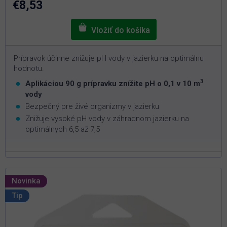
€8,53
hviezdičiek.
Prípravok účinne znižuje pH vody v jazierku na optimálnu
hodnotu.
3
Aplikáciou 90 g prípravku znížite pH o 0,1 v 10 m
vody
Bezpečný pre živé organizmy v jazierku
Znižuje vysoké pH vody v záhradnom jazierku na
optimálnych 6,5 až 7,5
Novinka
Tip