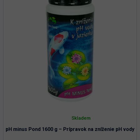
p
d
r
u
o
k
d
t
u
o
k
t
v
o
v
Priemerné
hodnotenie
Skladem
produktu
je
pH minus Pond 1600 g – Prípravok na zníženie pH vody
5,0
z
5