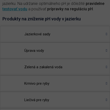
jazierku. Na udržanie optimálneho pH je dôležité
pravidelne
testovať vodu
a používať
prípravky na reguláciu pH
.
Produkty na zníženie pH vody v jazierku
pH minus Pond
- s
nižuje pH vody v jezírku na optimální
hodnotu
Jazierkové sady
🌾
TIP:
Přečtěte si článek v našem magazínu
-
Je pH vody v
jezírku důležitý parametr?
Úprava vody
Zelená a zakalená voda
Krmivo pre ryby
Liečivá pre ryby