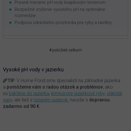
Presné meranie pH vody kvapkovým testerom
Bezpečné zníženie vysokého pH na optimálne
rozmedzie
Podpora zdravšieho prostredia pre ryby a rastliny
4
položiek celkom
O
v
l
á
Vysoké pH vody v jazierku
d
a
🌾
TIP
: V Home Pond sme špecialisti na záhradné jazierka
c
a
pomôžeme vám s radou otázok a problémov
, ako
i
sú
baktérie do jazierka
,
krmivá pre jazierkové ryby
,
vláknité
e
riasy
, ale tiež s
čistením jazierok
, navyše s
dopravou
p
zadarmo od 90 €.
r
v
k
y
v