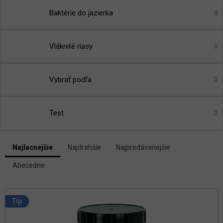
Baktérie do jazierka
Vláknité riasy
Vybrať podľa
Test
V
Najlacnejšie
Najdrahšie
Najpredávanejšie
ý
R
p
Abecedne
a
i
d
s
e
p
n
Tip
i
r
e
o