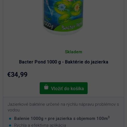
Priemerné
hodnotenie
Skladem
produktu
je
Bacter Pond 1000 g - Baktérie do jazierka
4,8
z
5
€34,99
hviezdičiek.
Jazierkové baktérie určené na rýchlu nápravu problémov s
vodou.
3
Balenie 1000g = pre jazierka s objemom 100m
Rýchla a efektívna aplikácia