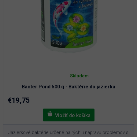
Priemerné
hodnotenie
Skladem
produktu
je
Bacter Pond 500 g - Baktérie do jazierka
5,0
z
5
€19,75
hviezdičiek.
Jazierkové baktérie určené na rýchlu nápravu problémov s