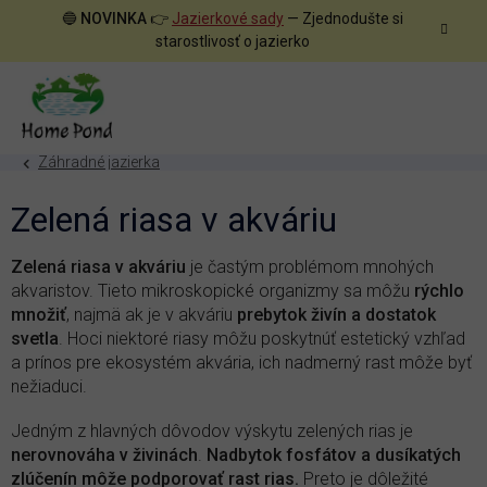
Prejsť
🔵
NOVINKA
👉
Jazierkové sady
— Zjednodušte si
na
starostlivosť o jazierko
obsah
Záhradné jazierka
Zelená riasa v akváriu
Zelená riasa v akváriu
je častým problémom mnohých
akvaristov. Tieto mikroskopické organizmy sa môžu
rýchlo
množiť
, najmä ak je v akváriu
prebytok živín a dostatok
svetla
. Hoci niektoré riasy môžu poskytnúť estetický vzhľad
a prínos pre ekosystém akvária, ich nadmerný rast môže byť
nežiaduci.
Jedným z hlavných dôvodov výskytu zelených rias je
nerovnováha v živinách
.
Nadbytok fosfátov a dusíkatých
zlúčenín
môže podporovať rast rias.
Preto je dôležité