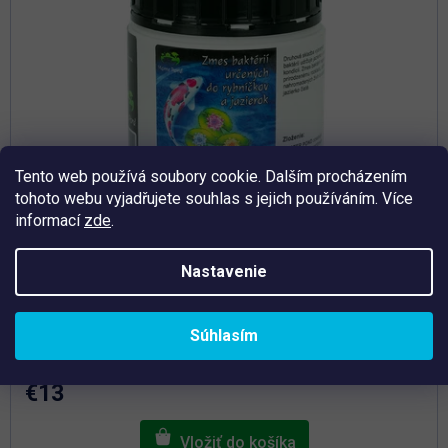
Tento web používá soubory cookie. Dalším procházením
tohoto webu vyjadřujete souhlas s jejich používáním. Více
informací
zde
.
Nastavenie
Priemerné
hodnotenie
Skladem
produktu
Súhlasím
je
Bacter Pond 300 g - Baktérie do jazierka
5,0
z
5
€13
hviezdičiek.