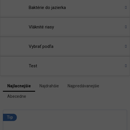
Baktérie do jazierka
Vláknité riasy
Vybrať podľa
Test
V
Najlacnejšie
Najdrahšie
Najpredávanejšie
ý
R
p
Abecedne
a
i
d
s
e
p
n
Tip
i
r
e
o