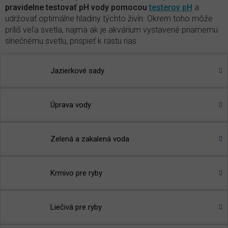
pravidelne testovať pH vody pomocou
testerov pH
a
udržovať optimálne hladiny týchto živín. Okrem toho môže
príliš veľa svetla, najmä ak je akvárium vystavené priamemu
slnečnému svetlu, prispieť k rastu rias.
Produkty proti zelenej riase v akváriu
Jazierkové sady
Bacter Pond
- sezónne baktérie určené na rýchlu
nápravu problémov s vodou
Úprava vody
🌾
TIP
:
Prečítajte si článok v našom magazíne
-
Prečo sa
vlastne tvorí riasa v jazierku
?
Zelená a zakalená voda
Krmivo pre ryby
Liečivá pre ryby