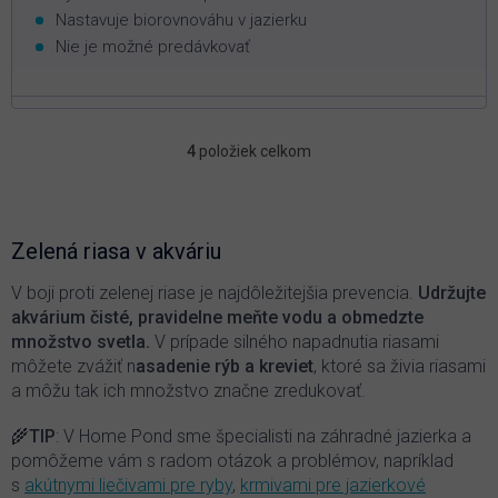
Nastavuje biorovnováhu v jazierku
Nie je možné predávkovať
4
položiek celkom
O
v
l
á
d
Zelená riasa v akváriu
a
c
V boji proti zelenej riase je najdôležitejšia prevencia.
Udržujte
i
akvárium čisté, pravidelne meňte vodu a obmedzte
e
množstvo svetla.
V prípade silného napadnutia riasami
p
môžete zvážiť n
asadenie rýb a kreviet
, ktoré sa živia riasami
r
a môžu tak ich množstvo značne zredukovať.
v
k
y
🌾
TIP
: V Home Pond sme špecialisti na záhradné jazierka a
v
pomôžeme vám s radom otázok a problémov, napríklad
ý
s
akútnymi liečivami pre ryby
,
krmivami pre jazierkové