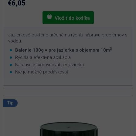
€6,05
hviezdičiek.
Jazierkové baktérie určené na rýchlu nápravu problémov s
vodou.
3
Balenie 100g = pre jazierka s objemom 10m
Rýchla a efektívna aplikácia
Nastavuje biorovnováhu v jazierku
Nie je možné predávkovať
Tip