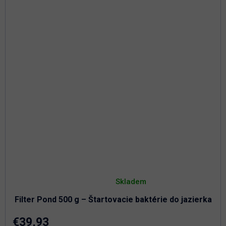
Priemerné
hodnotenie
Skladem
produktu
je
Filter Pond 500 g – Štartovacie baktérie do jazierka
5,0
z
5
€39,93
hviezdičiek.