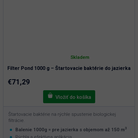
Priemerné
hodnotenie
Skladem
produktu
je
Filter Pond 1000 g – Štartovacie baktérie do jazierka
3,0
z
5
€71,29
hviezdičiek.
Štartovacie baktérie na rýchle spustenie biologickej
filtrácie.
3
Balenie 1000g = pre jazierka s objemom až 150 m
Rýchla a efektívna aplikácia