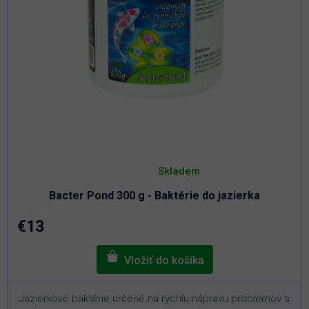
Priemerné
hodnotenie
Skladem
produktu
je
Bacter Pond 300 g - Baktérie do jazierka
5,0
z
5
€13
hviezdičiek.
Jazierkové baktérie určené na rýchlu nápravu problémov s