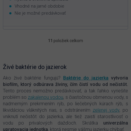
Vhodné na jarné obdobie
Nie je možné predávkovať
11
položiek celkom
O
v
l
á
d
Živé baktérie do jazierok
a
c
Ako živé baktérie fungujú?
Baktérie do jazierka
vytvoria
i
biofilm, ktorý odbúrava živiny, čím čistí vodu od nečistôt.
e
Tento proces nemožno predávkovať, a tak ľahko vyriešite
p
problém so
zakalenou vodou
, s čiastočnou obmenou vody, s
r
nadmerným prekrmením rýb, po liečebných kúrach rýb, s
v
k
likvidáciou vláknitých rias, s odstránením
zelenej vody
, po
y
vniknutí nečistôt do jazierka, ale tiež zaistí starostlivosť o
v
vodu po prívalových dažďoch. Skrátka
univerzálna
ý
upratovacia jednotka
, ktorá nesmie vášmu jazierku chýbať.