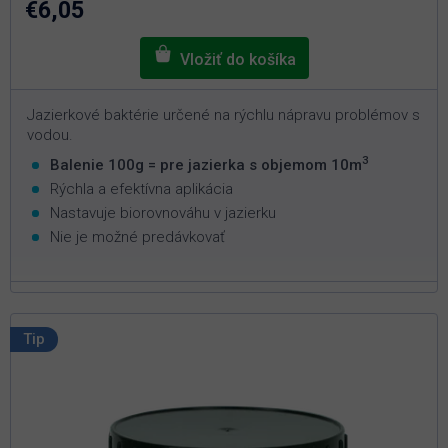
€6,05
hviezdičiek.
Jazierkové baktérie určené na rýchlu nápravu problémov s
vodou.
3
Balenie 100g = pre jazierka s objemom 10m
Rýchla a efektívna aplikácia
Nastavuje biorovnováhu v jazierku
Nie je možné predávkovať
Tip