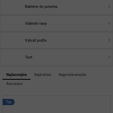
Baktérie do jazierka
Vláknité riasy
Vybrať podľa
Test
V
Najlacnejšie
Najdrahšie
Najpredávanejšie
ý
R
p
Abecedne
a
i
d
s
e
p
n
Tip
i
r
e
o