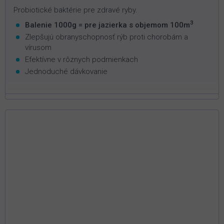
Probiotické baktérie pre zdravé ryby.
3
Balenie 1000g = pre jazierka s objemom 100m
Zlepšujú obranyschopnosť rýb proti chorobám a
vírusom
Efektívne v rôznych podmienkach
Jednoduché dávkovanie