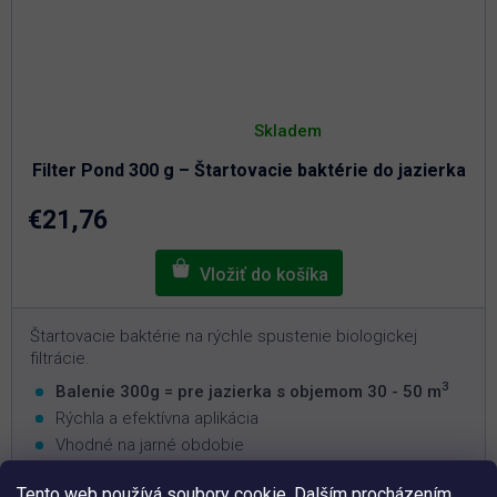
Priemerné
hodnotenie
Skladem
produktu
je
Filter Pond 300 g – Štartovacie baktérie do jazierka
5,0
z
5
€21,76
hviezdičiek.
Štartovacie baktérie na rýchle spustenie biologickej
filtrácie.
3
Balenie 300g = pre jazierka s objemom 30 - 50 m
Rýchla a efektívna aplikácia
Vhodné na jarné obdobie
Nie je možné predávkovať
Tento web používá soubory cookie. Dalším procházením