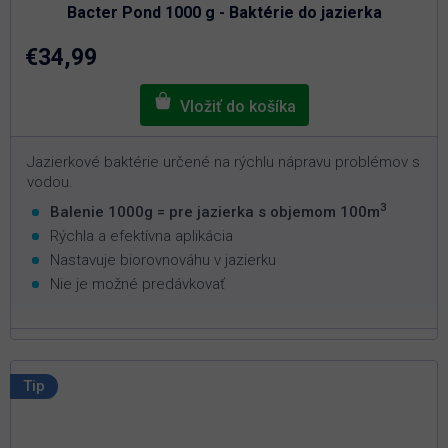
je
Bacter Pond 1000 g - Baktérie do jazierka
4,8
z
5
€34,99
hviezdičiek.
Jazierkové baktérie určené na rýchlu nápravu problémov s
vodou.
3
Balenie 1000g = pre jazierka s objemom 100m
Rýchla a efektívna aplikácia
Nastavuje biorovnováhu v jazierku
Nie je možné predávkovať
Tip