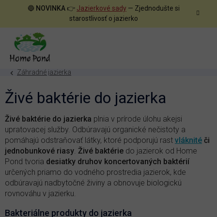
Prejsť
🔵
NOVINKA
👉
Jazierkové sady
— Zjednodušte si
na
starostlivosť o jazierko
obsah
Záhradné jazierka
Živé baktérie do jazierka
Živé baktérie do jazierka
plnia v prírode úlohu akejsi
upratovacej služby. Odbúravajú organické nečistoty a
pomáhajú odstraňovať látky, ktoré podporujú rast
vláknité
či
jednobunkové riasy
.
Živé baktérie
do jazierok od Home
Pond tvoria
desiatky druhov koncertovaných baktérií
určených priamo do vodného prostredia jazierok, kde
odbúravajú nadbytočné živiny a obnovuje biologickú
rovnováhu v jazierku.
Bakteriálne produkty do jazierka