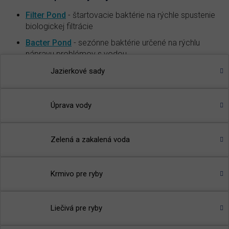
Filter Pond
- štartovacie baktérie na rýchle spustenie
biologickej filtrácie
Bacter Pond
- sezónne baktérie určené na rýchlu
nápravu problémov s vodou
Probiotic Pond
— zlepšenie imunity a odolnosti rýb na
Jazierkové sady
vonkajšie vplyvy
🌾
TIP
:
Prečítajte si článok v našom magazíne
-
Prečo
Úprava vody
baktérie do jazierok a aké druhy sú najvhodnejšie?
Zelená a zakalená voda
Krmivo pre ryby
Liečivá pre ryby