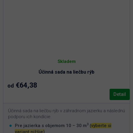
Skladem
Účinná sada na liečbu rýb
€64,38
od
Detail
Účinná sada na liečbu rýb v záhradnom jazierku a následnú
podporu ich kondície.
3
Pre jazierka s objemom 10 – 30 m
(vyberte si
variant nižšie)