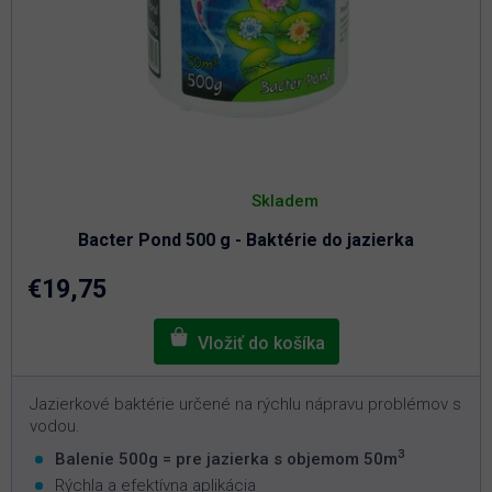
Priemerné
hodnotenie
Skladem
produktu
je
Bacter Pond 500 g - Baktérie do jazierka
5,0
z
5
€19,75
hviezdičiek.
Jazierkové baktérie určené na rýchlu nápravu problémov s
vodou.
3
Balenie 500g = pre jazierka s objemom 50m
Rýchla a efektívna aplikácia