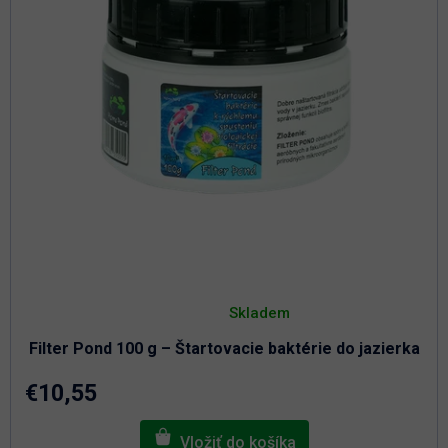
Priemerné
hodnotenie
Skladem
produktu
je
Filter Pond 100 g – Štartovacie baktérie do jazierka
5,0
z
5
€10,55
hviezdičiek.