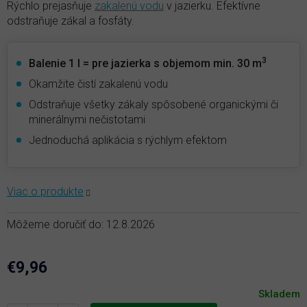
Rýchlo prejasňuje
zakalenú vodu
v jazierku. Efektívne
odstraňuje zákal a fosfáty.
3
Balenie 1 l = pre jazierka s objemom min. 30 m
Okamžite čistí zakalenú vodu
Odstraňuje všetky zákaly spôsobené organickými či
minerálnymi nečistotami
Jednoduchá aplikácia s rýchlym efektom
Môžeme doručiť do:
12.8.2026
€9,96
Jednotková
Skladem
cena: