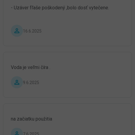
- Uzáver fľaše poškodený ,bolo dosť vytečene.
Hodnotenie produktu je 4 z 5 hviezdičiek.
16.6.2025
Voda je veľmi číra .
Hodnotenie produktu je 5 z 5 hviezdičiek.
9.6.2025
na začiatku použitia
Hodnotenie produktu je 5 z 5 hviezdičiek.
7.6.2025