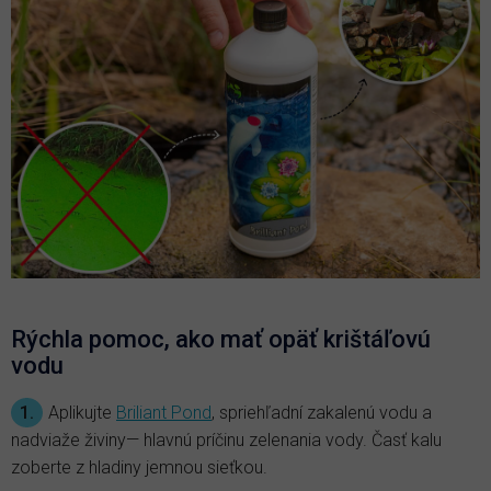
Rýchla pomoc, ako mať opäť krištáľovú
vodu
1.
Aplikujte
Briliant Pond
, spriehľadní zakalenú vodu a
nadviaže živiny— hlavnú príčinu zelenania vody. Časť kalu
zoberte z hladiny jemnou sieťkou.