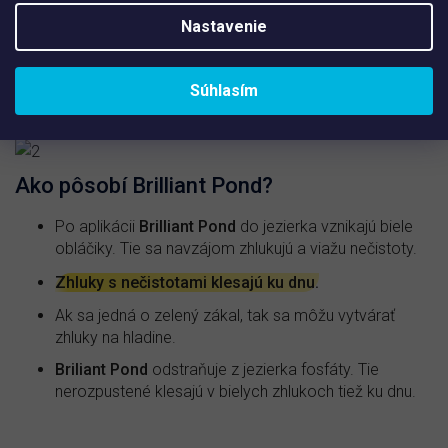
zmene chovania ryby premiestite do nádrže s čistou
Nastavenie
vodou.
Súhlasím
Ako pôsobí Brilliant Pond?
Po aplikácii
Brilliant Pond
do jezierka vznikajú biele
obláčiky. Tie sa navzájom zhlukujú a viažu nečistoty.
Zhluky s nečistotami klesajú ku dnu.
Ak sa jedná o zelený zákal, tak sa môžu vytvárať
zhluky na hladine.
Briliant Pond
odstraňuje z jezierka fosfáty. Tie
nerozpustené klesajú v bielych zhlukoch tiež ku dnu.