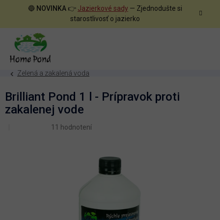
Prejsť
🔵
NOVINKA
👉
Jazierkové sady
— Zjednodušte si
na
starostlivosť o jazierko
obsah
Zelená a zakalená voda
Brilliant Pond 1 l - Prípravok proti
zakalenej vode
Priemerné
11 hodnotení
hodnotenie
produktu
je
4,9
z
5
hviezdičiek.