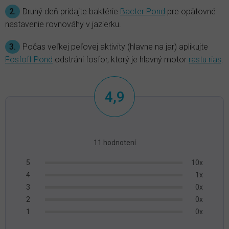
2.
Druhý deň pridajte baktérie
Bacter Pond
pre opätovné
nastavenie rovnováhy v jazierku.
3.
Počas veľkej peľovej aktivity (hlavne na jar) aplikujte
Fosfoff Pond
odstráni fosfor, ktorý je hlavný motor
rastu rias
.
4,9
Priemerné
hodnotenie
11 hodnotení
produktu
10x
5
je
1x
4
4,9
0x
3
z
0x
2
5
0x
1
hviezdičiek.