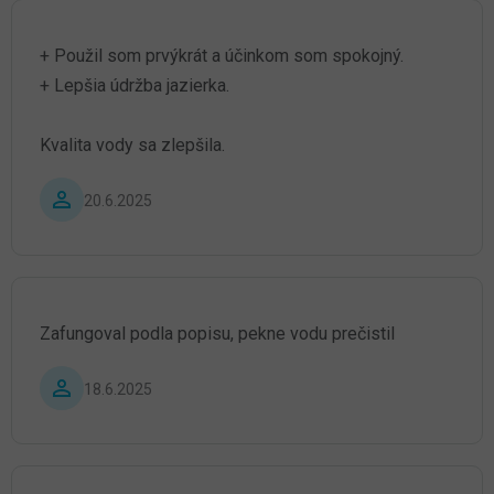
+ Použil som prvýkrát a účinkom som spokojný.
+ Lepšia údržba jazierka.
Kvalita vody sa zlepšila.
Hodnotenie produktu je 5 z 5 hviezdičiek.
20.6.2025
Zafungoval podla popisu, pekne vodu prečistil
Hodnotenie produktu je 5 z 5 hviezdičiek.
18.6.2025