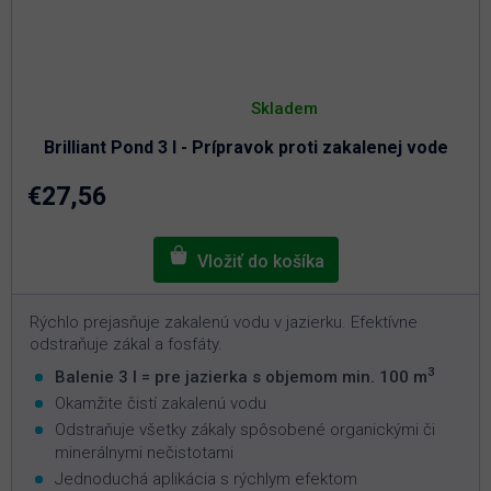
Priemerné
hodnotenie
Skladem
produktu
je
Brilliant Pond 3 l - Prípravok proti zakalenej vode
5,0
z
5
€27,56
hviezdičiek.
Rýchlo prejasňuje zakalenú vodu v jazierku. Efektívne
odstraňuje zákal a fosfáty.
3
Balenie 3 l = pre jazierka s objemom min. 100 m
Okamžite čistí zakalenú vodu
Odstraňuje všetky zákaly spôsobené organickými či
minerálnymi nečistotami
Jednoduchá aplikácia s rýchlym efektom