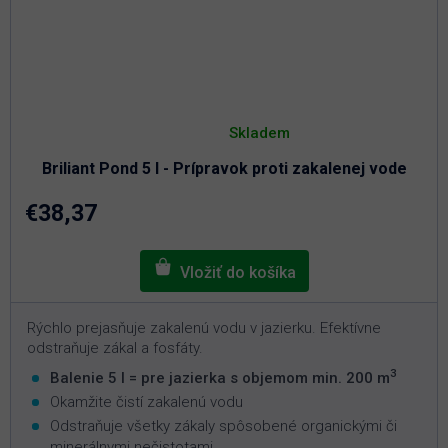
Priemerné
hodnotenie
Skladem
produktu
je
Briliant Pond 5 l - Prípravok proti zakalenej vode
4,6
z
5
€38,37
hviezdičiek.
Rýchlo prejasňuje zakalenú vodu v jazierku. Efektívne
odstraňuje zákal a fosfáty.
3
Balenie 5 l = pre jazierka s objemom min. 200 m
Okamžite čistí zakalenú vodu
Odstraňuje všetky zákaly spôsobené organickými či
minerálnymi nečistotami