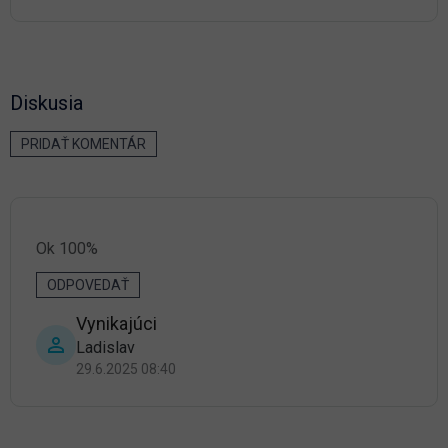
Diskusia
PRIDAŤ KOMENTÁR
V
ý
p
i
s
Ok 100%
d
i
ODPOVEDAŤ
s
k
Vynikajúci
u
Ladislav
s
29.6.2025 08:40
i
í