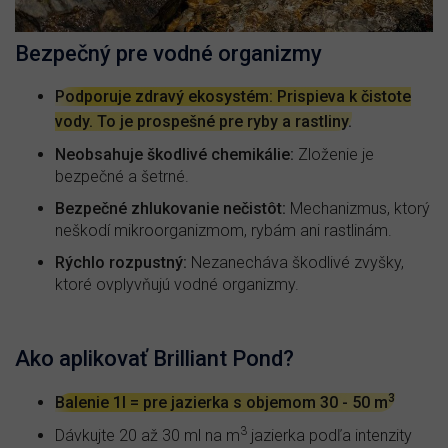
Bezpečný pre vodné organizmy
Podporuje zdravý ekosystém: Prispieva k čistote
vody. To je prospešné pre ryby a rastliny.
Neobsahuje škodlivé chemikálie:
Zloženie je
bezpečné a šetrné.
Bezpečné zhlukovanie nečistôt:
Mechanizmus, ktorý
neškodí mikroorganizmom, rybám ani rastlinám.
Rýchlo rozpustný:
Nezanecháva škodlivé zvyšky,
ktoré ovplyvňujú vodné organizmy.
Ako aplikovať Brilliant Pond?
3
Balenie 1l = pre jazierka s objemom 30 - 50 m
3
Dávkujte 20 až 30 ml na m
jazierka podľa intenzity