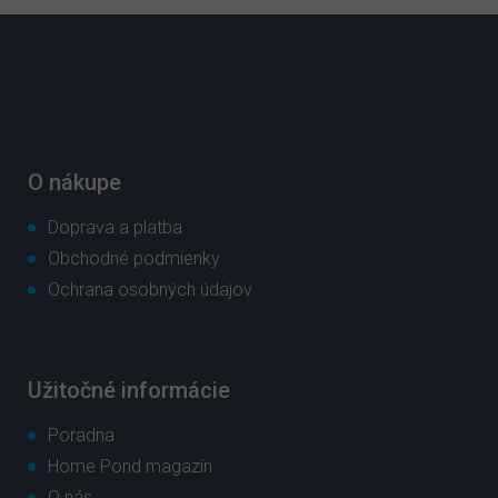
Z
á
p
ä
t
i
e
O nákupe
Doprava a platba
Obchodné podmienky
Ochrana osobných údajov
Užitočné informácie
Poradna
Home Pond magazín
O nás