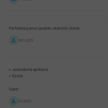
Perfektná pomoc jazierku okamžitý účinok.
Hodnotenie produktu je 5 z 5 hviezdičiek.
28.5.2025
+ Jednoduchá aplikácia
+ Rýchla
Super
Hodnotenie produktu je 5 z 5 hviezdičiek.
6.5.2025