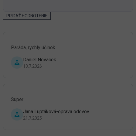
PRIDAŤ HODNOTENIE
V
ý
p
i
s
Paráda, rýchly účinok
h
o
Daniel Novacek
d
Hodnotenie produktu je 5 z 5 hviezdičiek.
13.7.2026
n
o
t
e
n
í
Super
Jana Luptáková-oprava odevov
Hodnotenie produktu je 5 z 5 hviezdičiek.
21.7.2025