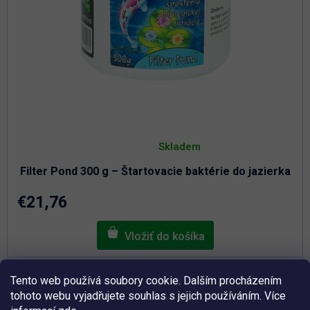
Priemerné
hodnotenie
Skladem
produktu
je
Filter Pond 300 g – Štartovacie baktérie do jazierka
5,0
z
5
€21,76
hviezdičiek.
Štartovacie baktérie na rýchle spustenie biologickej
Tento web používá soubory cookie. Dalším procházením
filtrácie.
tohoto webu vyjadřujete souhlas s jejich používáním. Více
3
Balenie 300g = pre jazierka s objemom 30 - 50 m