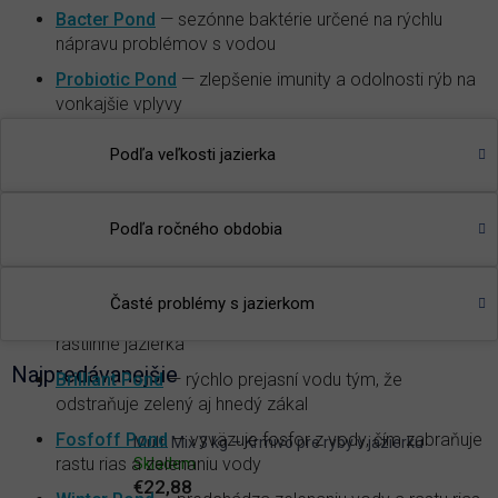
Bacter Pond
— sezónne baktérie určené na rýchlu
nápravu problémov s vodou
Probiotic Pond
— zlepšenie imunity a odolnosti rýb na
vonkajšie vplyvy
Attack Pond
— na veľmi rýchle odstránenie nečistôt z
Podľa veľkosti jazierka
jazierka
pH minus Pond
— znižuje pH vody v jazierku na
optimálnu hodnotu
Podľa ročného obdobia
Super Pond
- univerzálny prípravok, účinkuje nielen na
vláknitú riasu, ale aj na zelenú vodu
Časté problémy s jazierkom
Kata Pond
— najúčinnejší prípravok na trhu, vhodný pre
rastlinné jazierka
Najpredávanejšie
Brilliant Pond
— rýchlo prejasní vodu tým, že
odstraňuje zelený aj hnedý zákal
Fosfoff Pond
— vyväzuje fosfor z vody, čím zabraňuje
Multi Mix 3 kg – Krmivo pre ryby v jazierku
rastu rias a zelenaniu vody
Skladem
€22,88