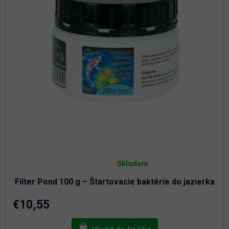
Priemerné
hodnotenie
Skladem
produktu
je
Filter Pond 100 g – Štartovacie baktérie do jazierka
5,0
z
5
€10,55
hviezdičiek.