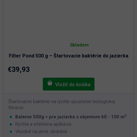
Priemerné
hodnotenie
Skladem
produktu
je
Filter Pond 500 g – Štartovacie baktérie do jazierka
5,0
z
5
€39,93
hviezdičiek.
Štartovacie baktérie na rýchle spustenie biologickej
filtrácie.
3
Balenie 500g = pre jazierka s objemom 60 - 100 m
Rýchla a efektívna aplikácia
Vhodné na jarné obdobie