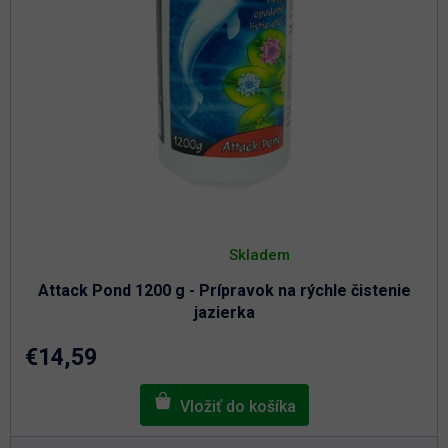
Priemerné
hodnotenie
Skladem
produktu
je
Attack Pond 1200 g - Prípravok na rýchle čistenie
5,0
z
jazierka
5
hviezdičiek.
€14,59