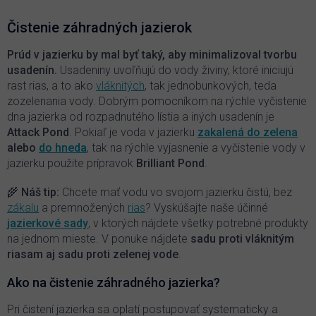
á
d
Čistenie záhradných jazierok
a
c
Prúd v jazierku by mal byť taký, aby minimalizoval tvorbu
i
usadenín.
Usadeniny uvoľňujú do vody živiny, ktoré iniciujú
e
rast rias, a to ako
vláknitých
, tak jednobunkových, teda
p
zozelenania vody. Dobrým pomocníkom na rýchle vyčistenie
r
dna jazierka od rozpadnutého lístia a iných usadenín je
v
k
Attack Pond
. Pokiaľ je voda v jazierku
zakalená do zelena
y
alebo
do hneda
, tak na rýchle vyjasnenie a vyčistenie vody v
v
jazierku použite prípravok
Brilliant Pond
.
ý
p
🌾
Náš tip:
Chcete mať vodu vo svojom jazierku čistú, bez
i
zákalu
a premnožených
rias
? Vyskúšajte naše účinné
s
jazierkové sady
, v ktorých nájdete všetky potrebné produkty
u
na jednom mieste. V ponuke nájdete
sadu proti vláknitým
riasam aj sadu proti zelenej vode
.
Ako na čistenie záhradného jazierka?
Pri čistení jazierka sa oplatí postupovať systematicky a