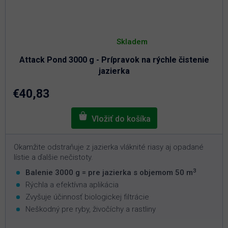
Priemerné
hodnotenie
Skladem
produktu
je
Attack Pond 3000 g - Prípravok na rýchle čistenie
5,0
z
jazierka
5
hviezdičiek.
€40,83
Okamžite odstraňuje z jazierka vláknité riasy aj opadané
lístie a ďalšie nečistoty.
3
Balenie 3000 g = pre jazierka s objemom 50 m
Rýchla a efektívna aplikácia
Zvyšuje účinnosť biologickej filtrácie
Neškodný pre ryby, živočíchy a rastliny