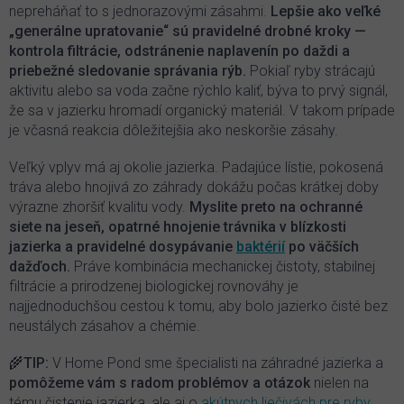
nepreháňať to s jednorazovými zásahmi.
Lepšie ako veľké
„generálne upratovanie“ sú pravidelné drobné kroky —
kontrola filtrácie, odstránenie naplavenín po daždi a
priebežné sledovanie správania rýb.
Pokiaľ ryby strácajú
aktivitu alebo sa voda začne rýchlo kaliť, býva to prvý signál,
že sa v jazierku hromadí organický materiál. V takom prípade
je včasná reakcia dôležitejšia ako neskoršie zásahy.
Veľký vplyv má aj okolie jazierka. Padajúce lístie, pokosená
tráva alebo hnojivá zo záhrady dokážu počas krátkej doby
výrazne zhoršiť kvalitu vody.
Myslite preto na ochranné
siete na jeseň, opatrné hnojenie trávnika v blízkosti
jazierka a pravidelné dosypávanie
baktérií
po väčších
dažďoch.
Práve kombinácia mechanickej čistoty, stabilnej
filtrácie a prirodzenej biologickej rovnováhy je
najjednoduchšou cestou k tomu, aby bolo jazierko čisté bez
neustálych zásahov a chémie.
🌾
TIP:
V Home Pond sme špecialisti na záhradné jazierka a
pomôžeme vám s radom problémov a otázok
nielen na
tému čistenie jazierka, ale aj o
akútnych liečivách pre ryby
,