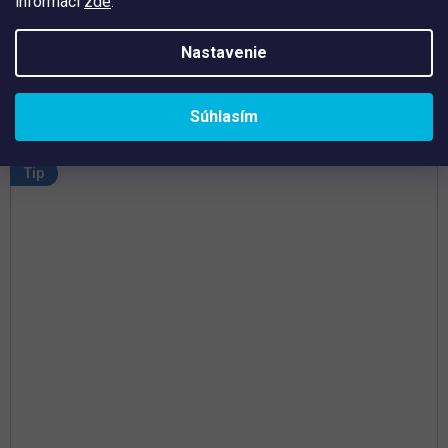
informací
zde
.
Rýchla a efektívna aplikácia
Vhodné na jarné obdobie
Nastavenie
Nie je možné predávkovať
Súhlasím
Tip