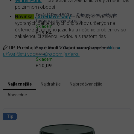
Winter Pond
— predchádza zelenaniu vody a rastu rias
po zimnom období
Fosfoff Pond 500 g – Prípravok na zníženie
Novinka:
Jazierkové sady
– balíčky starostlivo
fosforu a prevenciu rias
vybraných bakteriálnych prípravkov určených na
Skladem
čistenie záhradného jazierka a riešenie problémov so
€19,84
zakalenou či zelenou vodou a s rastom rias.
🌾
TIP
:
Prečítajte si článok v našom magazíne
—
Ako si
Super Pond 100 g – Univerzálny prípravok na
riasu
užívať čistú vodu v kúpacom jazierku
Skladem
€10,09
V
Najlacnejšie
Najdrahšie
Najpredávanejšie
ý
R
p
Abecedne
a
i
d
s
e
p
n
Tip
i
r
e
o
p