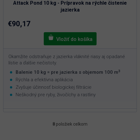
je
Attack Pond 10 kg - Prípravok na rýchle čistenie
5,0
z
jazierka
5
hviezdičiek.
€90,17
Okamžite odstraňuje z jazierka vláknité riasy aj opadané
lístie a ďalšie nečistoty.
3
Balenie 10 kg = pre jazierka s objemom 100 m
Rýchla a efektívna aplikácia
Zvyšuje účinnosť biologickej filtrácie
Neškodný pre ryby, živočíchy a rastliny
8
položiek celkom
O
v
l