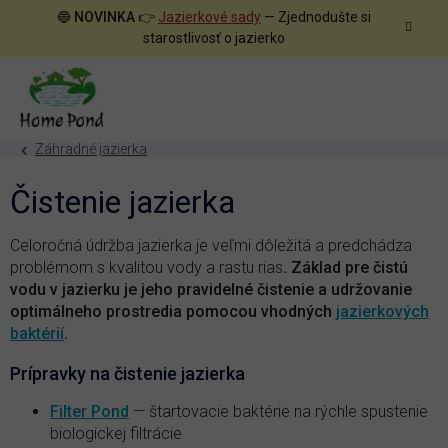
Prejsť
🔵
NOVINKA
👉
Jazierkové sady
— Zjednodušte si
na
starostlivosť o jazierko
obsah
Záhradné jazierka
Čistenie jazierka
Celoročná údržba jazierka je veľmi dôležitá a predchádza
problémom s kvalitou vody a rastu rias
. Základ pre čistú
vodu v jazierku je jeho pravidelné čistenie a udržovanie
optimálneho prostredia pomocou vhodných
jazierkových
baktérií
.
Prípravky na čistenie jazierka
Filter Pond
— štartovacie baktérie na rýchle spustenie
biologickej filtrácie