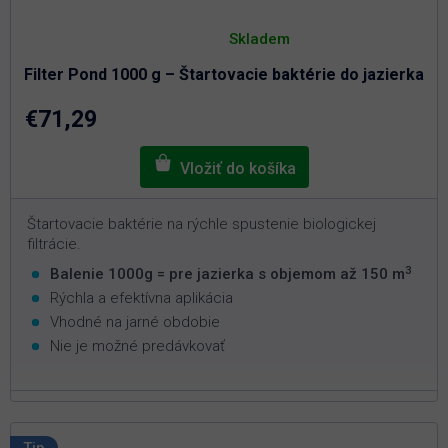
Priemerné
hodnotenie
Skladem
produktu
je
Filter Pond 1000 g – Štartovacie baktérie do jazierka
3,0
z
5
€71,29
hviezdičiek.
Štartovacie baktérie na rýchle spustenie biologickej
filtrácie.
3
Balenie 1000g = pre jazierka s objemom až 150 m
Rýchla a efektívna aplikácia
Vhodné na jarné obdobie
Nie je možné predávkovať