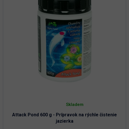
d
r
u
o
k
d
t
u
o
k
t
v
o
v
Priemerné
hodnotenie
Skladem
produktu
je
Attack Pond 600 g - Prípravok na rýchle čistenie
5,0
z
jazierka
5
hviezdičiek.