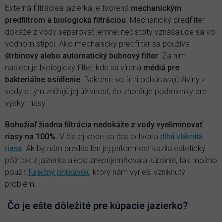
Externá filtráciea jazierka je tvorená
mechanickým
predfiltrom a biologickú filtráciou
. Mechanický predfilter
dokáže z vody separovať jemnej nečistoty vznášajúce sa vo
vodnom stĺpci. Ako mechanický predfilter sa používa
štrbinový alebo automatický bubnový filter
. Za ním
nasleduje biologický filter, kde sú vírená
médiá pre
bakteriálne osídlenie
. Baktérie vo filtri odbúravajú živiny z
vody a tým znižujú jej úživnosť, čo zhoršuje podmienky pre
výskyt riasy.
Bohužiaľ žiadna filtrácia nedokáže z vody vyeliminovať
riasy na 100%.
V čistej vode sa často tvoria
dlhá vláknitá
riasa
. Ak by nám predsa len jej prítomnosť kazila estetický
pôžitok z jazierka alebo znepríjemňovala kúpanie, tak možno
použiť
funkčný prípravok
, ktorý nám vyrieši vzniknutý
problém.
Čo je ešte dôležité pre kúpacie jazierko?