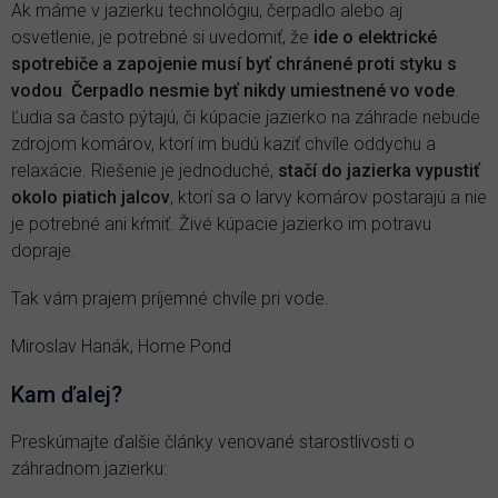
Ak máme v jazierku technológiu, čerpadlo alebo aj
osvetlenie, je potrebné si uvedomiť, že
ide o elektrické
spotrebiče a zapojenie musí byť chránené proti styku s
vodou
.
Čerpadlo nesmie byť nikdy umiestnené vo vode
.
Ľudia sa často pýtajú, či kúpacie jazierko na záhrade nebude
zdrojom komárov, ktorí im budú kaziť chvíle oddychu a
relaxácie. Riešenie je jednoduché,
stačí do jazierka vypustiť
okolo piatich jalcov
, ktorí sa o larvy komárov postarajú a nie
je potrebné ani kŕmiť. Živé kúpacie jazierko im potravu
dopraje.
Tak vám prajem príjemné chvíle pri vode.
Miroslav Hanák, Home Pond
Kam ďalej?
Preskúmajte ďalšie články venované starostlivosti o
záhradnom jazierku: