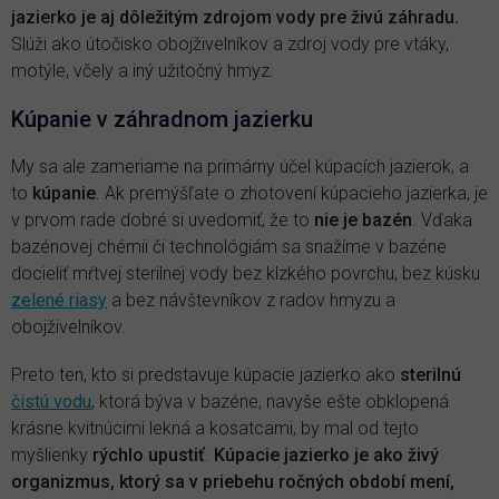
jazierko je aj dôležitým zdrojom vody pre živú záhradu.
Slúži ako útočisko obojživelníkov a zdroj vody pre vtáky,
motýle, včely a iný užitočný hmyz.
Kúpanie v záhradnom jazierku
My sa ale zameriame na primárny účel kúpacích jazierok, a
to
kúpanie
. Ak premýšľate o zhotovení kúpacieho jazierka, je
v prvom rade dobré si uvedomiť, že to
nie je bazén
. Vďaka
bazénovej chémii či technológiám sa snažíme v bazéne
docieliť mŕtvej sterilnej vody bez klzkého povrchu, bez kúsku
zelené riasy
a bez návštevníkov z radov hmyzu a
obojživelníkov.
Preto ten, kto si predstavuje kúpacie jazierko ako
sterilnú
čistú vodu
, ktorá býva v bazéne, navyše ešte obklopená
krásne kvitnúcimi lekná a kosatcami, by mal od tejto
myšlienky
rýchlo upustiť
.
Kúpacie jazierko je ako živý
organizmus, ktorý sa v priebehu ročných období mení,