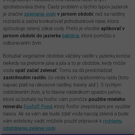
spotrebováva živiny. Častý problém u týchto typov jazierok
je značné
zelenanie vody
v jarnom období
, než sa rastliny
rozrastú a začnú konkurovať jednobunkové riase, ktorá
spôsobuje zelený zákal vody. Preto je vhodné
aplikovať v
jarnom období do jazierka
baktérie
, ktoré pomôžu s
odbúravaním živín.
Bohužiaľ vegetačné obdobie väčšiny rastlín v jazierku končia
niekedy na prelome júna a júla a to je obdobie, kedy môže
voda
opäť začať zelenať
. Tomu sa dá predchádzať
zastrihnutím rastlín
, čo vedie k ich opätovnému rastu (toto
najviac platí na rákosové rastliny, traviny atď.). S rýchlym
odstránením živín, a to hlavne následkom spadov peľov,
ktoré sú bohaté na fosfor, vám pomôže
použitie mletého
minerálu
Fosfoff Pond
, ktorý fosfor zneprístupní pre využitie
riasou. Ak sa vám ale bude zdať voda naozaj zelená a bude
vám esteticky vadiť, môžete použiť prípravok k
rýchlemu
odstráneniu
zelenej vody
.