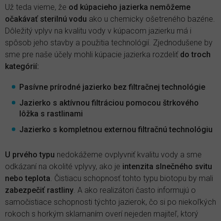
Už teda vieme, že
od kúpacieho jazierka nemôžeme
očakávať sterilnú vodu
ako u chemicky ošetreného bazéne.
Dôležitý vplyv na kvalitu vody v kúpacom jazierku má i
spôsob jeho stavby a použitia technológií. Zjednodušene by
sme pre naše účely mohli kúpacie jazierka rozdeliť
do troch
kategórií:
Pasívne prírodné jazierko bez filtračnej technológie
Jazierko s aktívnou filtráciou pomocou štrkového
lôžka s rastlinami
Jazierko s kompletnou externou filtračnú technológiu
U prvého typu
nedokážeme ovplyvniť kvalitu vody a sme
odkázaní na okolité vplyvy, ako je
intenzita slnečného svitu
nebo teplota
. Čistiacu schopnosť tohto typu biotopu by mali
zabezpečiť rastliny
. A ako realizátori často informujú o
samočistiace schopnosti týchto jazierok, čo si po niekoľkých
rokoch s horkým sklamaním overí nejeden majiteľ, ktorý