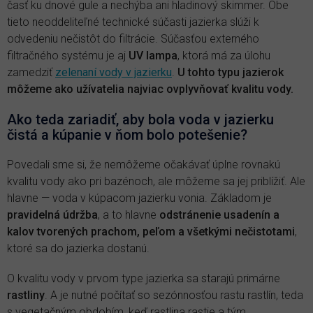
časť ku dnové gule a nechýba ani hladinový skimmer. Obe
tieto neoddeliteľné technické súčasti jazierka slúži k
odvedeniu nečistôt do filtrácie. Súčasťou externého
filtračného systému je aj
UV lampa
, ktorá má za úlohu
zamedziť
zelenaní vody v jazierku
.
U tohto typu jazierok
môžeme ako užívatelia najviac ovplyvňovať kvalitu vody.
Ako teda zariadiť, aby bola voda v jazierku
čistá a kúpanie v ňom bolo potešenie?
Povedali sme si, že nemôžeme očakávať úplne rovnakú
kvalitu vody ako pri bazénoch, ale môžeme sa jej priblížiť. Ale
hlavne — voda v kúpacom jazierku vonia. Základom je
pravidelná údržba
, a to hlavne
odstránenie usadenín a
kalov tvorených prachom, peľom a všetkými nečistotami
,
ktoré sa do jazierka dostanú.
O kvalitu vody v prvom type jazierka sa starajú primárne
rastliny
. A je nutné počítať so sezónnosťou rastu rastlín, teda
s vegetačným obdobím, keď rastlina rastie a tým