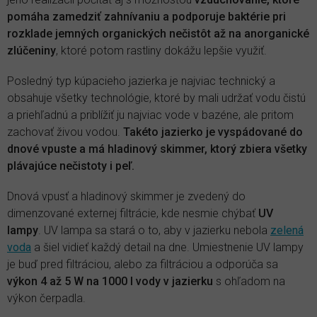
pomáha zamedziť zahnívaniu a podporuje baktérie pri
rozklade jemných organických nečistôt až na anorganické
zlúčeniny
, ktoré potom rastliny dokážu lepšie využiť.
Posledný typ kúpacieho jazierka je najviac technický a
obsahuje všetky technológie, ktoré by mali udržať vodu čistú
a priehľadnú a priblížiť ju najviac vode v bazéne, ale pritom
zachovať živou vodou.
Takéto jazierko je vyspádované do
dnové vpuste a má hladinový skimmer, ktorý zbiera všetky
plávajúce nečistoty i peľ.
Dnová vpusť a hladinový skimmer je zvedený do
dimenzované externej filtrácie, kde nesmie chýbať
UV
lampy
. UV lampa sa stará o to, aby v jazierku nebola
zelená
voda
a šiel vidieť každý detail na dne. Umiestnenie UV lampy
je buď pred filtráciou, alebo za filtráciou a odporúča sa
výkon 4 až 5 W na 1000 l vody v jazierku
s ohľadom na
výkon čerpadla.