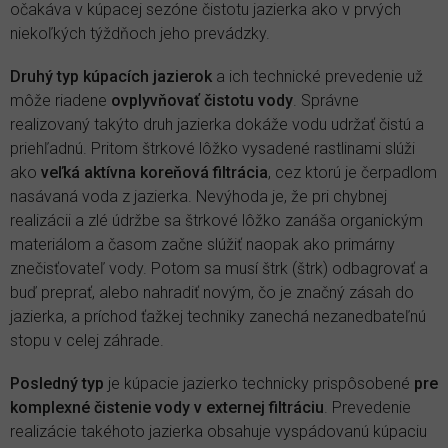
očakáva v kúpacej sezóne čistotu jazierka ako v prvých
niekoľkých týždňoch jeho prevádzky.
Druhý typ kúpacích jazierok
a ich technické prevedenie už
môže riadene
ovplyvňovať čistotu vody
. Správne
realizovaný takýto druh jazierka dokáže vodu udržať čistú a
priehľadnú. Pritom štrkové lôžko vysadené rastlinami slúži
ako
veľká aktívna koreňová filtrácia
, cez ktorú je čerpadlom
nasávaná voda z jazierka. Nevýhoda je, že pri chybnej
realizácii a zlé údržbe sa štrkové lôžko zanáša organickým
materiálom a časom začne slúžiť naopak ako primárny
znečisťovateľ vody. Potom sa musí štrk (štrk) odbagrovať a
buď preprať, alebo nahradiť novým, čo je značný zásah do
jazierka, a príchod ťažkej techniky zanechá nezanedbateľnú
stopu v celej záhrade.
Posledný typ
je kúpacie jazierko technicky prispôsobené
pre
komplexné čistenie vody v externej filtráciu
. Prevedenie
realizácie takéhoto jazierka obsahuje vyspádovanú kúpaciu