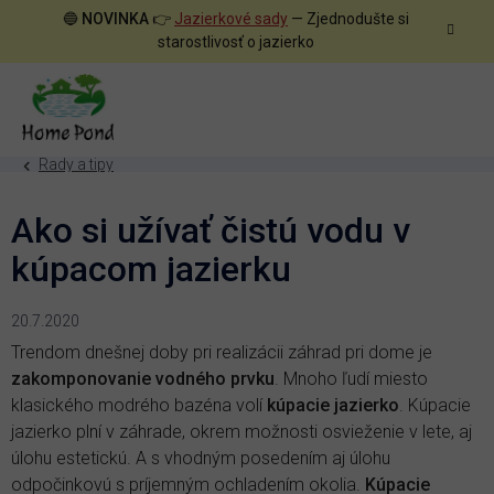
Prejsť
🔵
NOVINKA
👉
Jazierkové sady
— Zjednodušte si
na
starostlivosť o jazierko
obsah
Rady a tipy
Ako si užívať čistú vodu v
kúpacom jazierku
20.7.2020
Trendom dnešnej doby pri realizácii záhrad pri dome je
zakomponovanie vodného prvku
. Mnoho ľudí miesto
klasického modrého bazéna volí
kúpacie jazierko
. Kúpacie
jazierko plní v záhrade, okrem možnosti osvieženie v lete, aj
úlohu estetickú. A s vhodným posedením aj úlohu
odpočinkovú s príjemným ochladením okolia.
Kúpacie