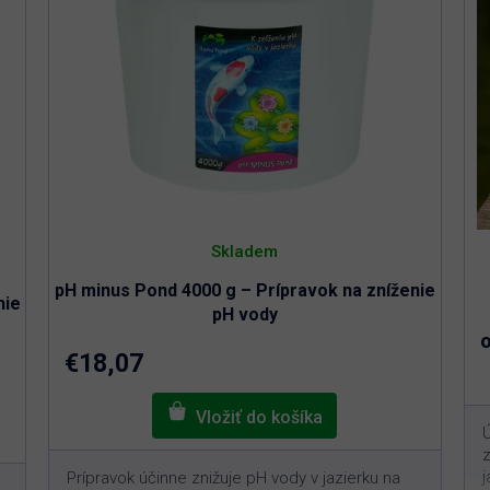
Skladem
pH minus Pond 4000 g – Prípravok na zníženie
nie
pH vody
€18,07
j
Prípravok účinne znižuje pH vody v jazierku na