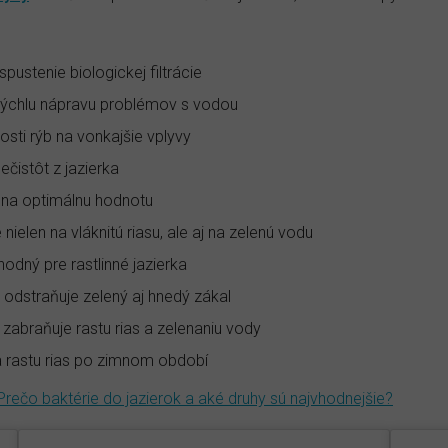
spustenie biologickej filtrácie
 rýchlu nápravu problémov s vodou
osti rýb na vonkajšie vplyvy
ečistôt z jazierka
u na optimálnu hodnotu
 nielen na vláknitú riasu, ale aj na zelenú vodu
vhodný pre rastlinné jazierka
e odstraňuje zelený aj hnedý zákal
 zabraňuje rastu rias a zelenaniu vody
a rastu rias po zimnom období
Prečo baktérie do jazierok a aké druhy sú najvhodnejšie?