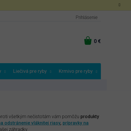
Prihlásenie
NÁKUPNÝ
KOŠÍK
y
Liečivá pre ryby
Krmivo pre ryby
Vybrať podľa
 proti všetkým nečistotám vám pomôžu
produkty
a odstránenie vláknitej riasy
,
prípravky na
ašej záhradky.