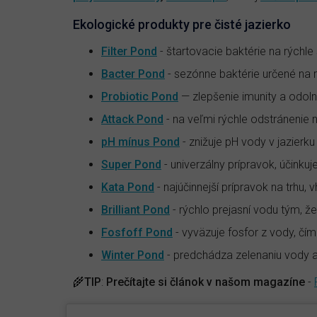
Ekologické produkty pre čisté jazierko
Filter Pond
- štartovacie baktérie na rýchle 
Bacter Pond
- sezónne baktérie určené na
Probiotic Pond
— zlepšenie imunity a odoln
Attack Pond
- na veľmi rýchle odstránenie n
pH mínus Pond
- znižuje pH vody v jazierk
Super Pond
- univerzálny prípravok, účinkuje
Kata Pond
- najúčinnejší prípravok na trhu, 
Brilliant Pond
- rýchlo prejasní vodu tým, ž
Fosfoff Pond
- vyväzuje fosfor z vody, čím
Winter Pond
- predchádza zelenaniu vody 
🌾
TIP
:
Prečítajte si článok v našom magazíne
-