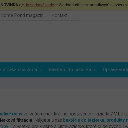

NOVINKA
👉
Jazierkové sady
— Zjednodušte si starostlivosť o jazierko
Home Pond magazín
Kontakt
á a zakalená voda
Baktérie do jazierka
Úprava vod
udivé riasy
vo vašom inak krásne postavenom jazierku? V boji
erková filtrácia
. Nájdete u nás
baktérie do jazierka
,
produkty n
 ryby
. To všetko pre krásne a čisté jazierko, ktoré bude pýchou v