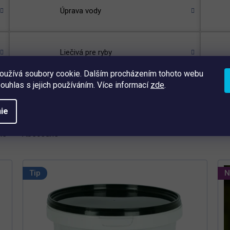
Úprava vody
Liečivá pre ryby
oužívá soubory cookie. Dalším procházením tohoto webu
souhlas s jejich používáním. Více informací
zde
.
Vybrať podľa
ie
ie
Abecedne
Tip
N