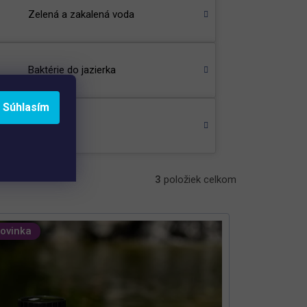
Zelená a zakalená voda
Baktérie do jazierka
Súhlasím
Test
3
položiek celkom
ovinka