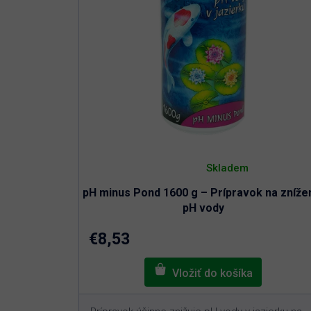
d
o
u
d
k
u
t
k
o
t
v
o
v
Priemerné
hodnotenie
Skladem
produktu
je
pH minus Pond 1600 g – Prípravok na zníže
5,0
z
pH vody
5
hviezdičiek.
€8,53