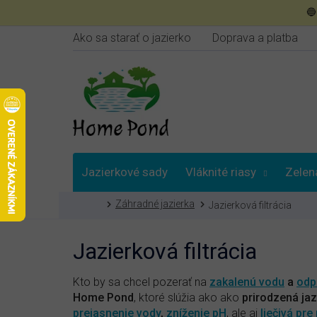
Prejsť

na
obsah
Ako sa starať o jazierko
Doprava a platba
Jazierkové sady
Vláknité riasy
Zelen
Domov
Záhradné jazierka
Jazierková filtrácia
Poradna
Jazierková filtrácia
Kto by sa chcel pozerať na
zakalenú vodu
a
odp
Home Pond
, ktoré slúžia ako ako
prirodzená jazi
prejasnenie vody
,
zníženie pH
, ale aj
liečivá pre