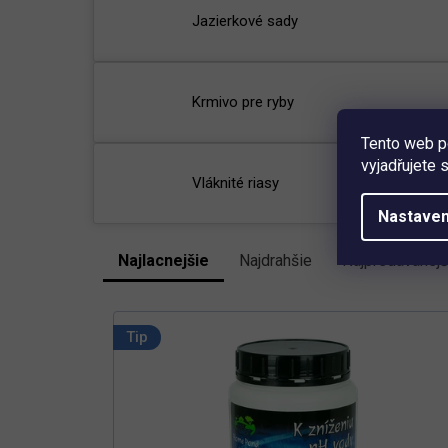
Jazierkové sady
Krmivo pre ryby
Tento web p
vyjadřujete 
Vláknité riasy
Nastaven
Najlacnejšie
Najdrahšie
Najpredávanejš
R
a
V
d
e
ý
Tip
n
p
i
i
e
s
p
p
r
r
o