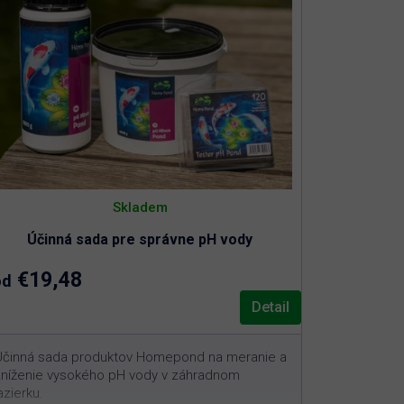
Skladem
Účinná sada pre správne pH vody
€19,48
od
Detail
Účinná sada produktov Homepond na meranie a
zníženie vysokého pH vody v záhradnom
azierku.