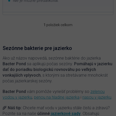
Nie je možné predávkovať
1
položiek celkom
O
v
l
á
d
Sezónne bakterie pre jazierko
a
c
Ako už názov napovedá, sezónne baktérie do jazierka
i
Bacter Pond
sa aplikujú počas sezóny.
P
omáhajú v jazierku
e
dať do poriadku biologickú rovnováhu po veľkých
p
vonkajších vplyvoch
, s ktorými sa stretávame mnohokrát
r
počas jazierkarskej sezóny.
v
k
y
Bacter Pond
vám pomôže vyriešiť problémy so
zelenou
v
vodou v jazierku
,
penou na hladine jazierka
i
riasou v jazierku
.
ý
p
🌾 Náš tip:
Chcete mať vodu v jazierku stále čistú a zdravú?
i
Pozrite sa na naše
účinné
jazierkové sady
. Obsahujú
s