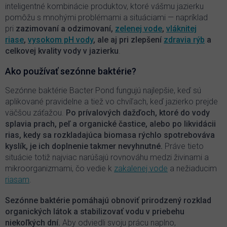
inteligentné kombinácie produktov, ktoré vášmu jazierku
u
pomôžu s mnohými problémami a situáciami — napríklad
pri
zazimovaní a odzimovaní,
zelenej vode
,
vláknitej
riase
,
vysokom pH vody
, ale aj pri zlepšení
zdravia rýb
a
celkovej kvality vody v jazierku
.
Ako používať sezónne baktérie?
Sezónne baktérie Bacter Pond fungujú najlepšie, keď sú
aplikované pravidelne a tiež vo chvíľach, keď jazierko prejde
väčšou záťažou.
Po prívalových dažďoch, ktoré do vody
splavia prach, peľ a organické častice, alebo po likvidácii
rias, kedy sa rozkladajúca biomasa rýchlo spotrebováva
kyslík, je ich doplnenie takmer nevyhnutné.
Práve tieto
situácie totiž najviac narúšajú rovnováhu medzi živinami a
mikroorganizmami, čo vedie k
zakalenej vode
a nežiaducim
riasam
.
Sezónne baktérie pomáhajú obnoviť prirodzený rozklad
organických látok a stabilizovať vodu v priebehu
niekoľkých dní.
Aby odviedli svoju prácu naplno,