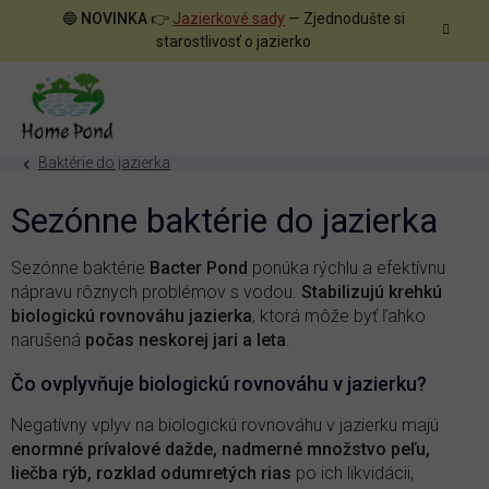
Prejsť
🔵
NOVINKA
👉
Jazierkové sady
— Zjednodušte si
na
starostlivosť o jazierko
obsah
Baktérie do jazierka
Sezónne baktérie do jazierka
Sezónne baktérie
Bacter Pond
ponúka rýchlu a efektívnu
nápravu rôznych problémov s vodou.
Stabilizujú krehkú
biologickú rovnováhu jazierka
, ktorá môže byť ľahko
narušená
počas neskorej jari a leta
.
Čo ovplyvňuje biologickú rovnováhu v jazierku?
Negatívny vplyv na biologickú rovnováhu v jazierku majú
enormné prívalové dažde, nadmerné množstvo peľu,
liečba rýb, rozklad odumretých rias
po ich likvidácii,