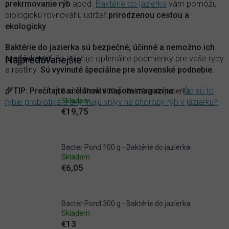
prekrmovanie rýb
apod.
Baktérie do jazierka
vám pomôžu
biologickú rovnováhu udržať
prirodzenou cestou a
ekologicky
.
Baktérie do jazierka sú bezpečné, účinné a nemožno ich
predávkovať
Najpredávanejšie
, čo zaisťuje optimálne podmienky pre vaše ryby
a rastliny.
Sú vyvinuté špeciálne pre slovenské podnebie.
🌾
TIP
:
Prečítajte si článok v našom magazíne
—
Čo sú to
Bacter Pond 500 g - Baktérie do jazierka
Skladem
rybie probiotiká a aký majú vplyv na choroby rýb v jazierku?
€19,75
Bacter Pond 100 g - Baktérie do jazierka
Skladem
€6,05
Bacter Pond 300 g - Baktérie do jazierka
Skladem
€13