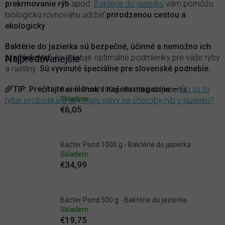
prekrmovanie rýb
apod.
Baktérie do jazierka
vám pomôžu
biologickú rovnováhu udržať
prirodzenou cestou a
ekologicky
.
Baktérie do jazierka sú bezpečné, účinné a nemožno ich
predávkovať
Najpredávanejšie
, čo zaisťuje optimálne podmienky pre vaše ryby
a rastliny.
Sú vyvinuté špeciálne pre slovenské podnebie.
🌾
TIP
:
Prečítajte si článok v našom magazíne
—
Čo sú to
Bacter Pond 100 g - Baktérie do jazierka
Skladem
rybie probiotiká a aký majú vplyv na choroby rýb v jazierku?
€6,05
Bacter Pond 1000 g - Baktérie do jazierka
Skladem
€34,99
Bacter Pond 500 g - Baktérie do jazierka
Skladem
€19,75