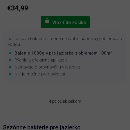
z
5
€34,99
hviezdičiek.
Jazierkové baktérie určené na rýchlu nápravu problémov s
vodou.
3
Balenie 1000g = pre jazierka s objemom 100m
Rýchla a efektívna aplikácia
Nastavuje biorovnováhu v jazierku
Nie je možné predávkovať
4
položiek celkom
O
v
l
á
d
Sezónne bakterie pre jazierko