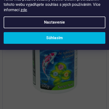
tohoto webu vyjadřujete souhlas s jejich používáním. Více
Tip
informací
zde
.
Nastavenie
Súhlasím
Priemerné