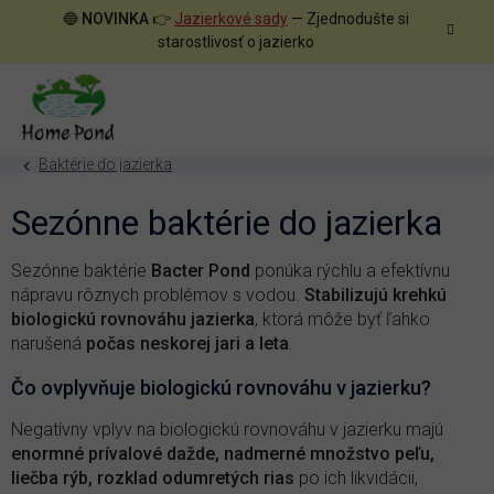
Prejsť
🔵
NOVINKA
👉
Jazierkové sady
— Zjednodušte si
na
starostlivosť o jazierko
obsah
Baktérie do jazierka
Sezónne baktérie do jazierka
Sezónne baktérie
Bacter Pond
ponúka rýchlu a efektívnu
nápravu rôznych problémov s vodou.
Stabilizujú krehkú
biologickú rovnováhu jazierka
, ktorá môže byť ľahko
narušená
počas neskorej jari a leta
.
Čo ovplyvňuje biologickú rovnováhu v jazierku?
Negatívny vplyv na biologickú rovnováhu v jazierku majú
enormné prívalové dažde, nadmerné množstvo peľu,
liečba rýb, rozklad odumretých rias
po ich likvidácii,