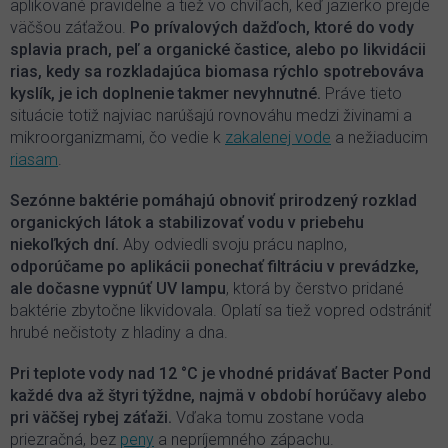
aplikované pravidelne a tiež vo chvíľach, keď jazierko prejde
väčšou záťažou.
Po prívalových dažďoch, ktoré do vody
splavia prach, peľ a organické častice, alebo po likvidácii
rias, kedy sa rozkladajúca biomasa rýchlo spotrebováva
kyslík, je ich doplnenie takmer nevyhnutné.
Práve tieto
situácie totiž najviac narúšajú rovnováhu medzi živinami a
mikroorganizmami, čo vedie k
zakalenej vode
a nežiaducim
riasam
.
Sezónne baktérie pomáhajú obnoviť prirodzený rozklad
organických látok a stabilizovať vodu v priebehu
niekoľkých dní.
Aby odviedli svoju prácu naplno,
odporúčame po aplikácii ponechať filtráciu v prevádzke,
ale dočasne vypnúť UV lampu
, ktorá by čerstvo pridané
baktérie zbytočne likvidovala. Oplatí sa tiež vopred odstrániť
hrubé nečistoty z hladiny a dna.
Pri teplote vody nad 12 °C je vhodné pridávať Bacter Pond
každé dva až štyri týždne, najmä v období horúčavy alebo
pri väčšej rybej záťaži.
Vďaka tomu zostane voda
priezračná, bez
peny
a nepríjemného zápachu.