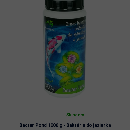
Priemerné
hodnotenie
Skladem
produktu
je
Bacter Pond 1000 g - Baktérie do jazierka
4,8