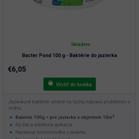
Priemerné
hodnotenie
Skladem
produktu
je
Bacter Pond 100 g - Baktérie do jazierka
5,0
z
5
€6,05
hviezdičiek.
Jazierkové baktérie určené na rýchlu nápravu problémov s
vodou.
3
Balenie 100g = pre jazierka s objemom 10m
Rýchla a efektívna aplikácia
Nastavuje biorovnováhu v jazierku