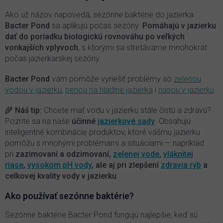
a
c
Ako už názov napovedá, sezónne baktérie do jazierka
i
Bacter Pond
sa aplikujú počas sezóny.
P
omáhajú v jazierku
e
dať do poriadku biologickú rovnováhu po veľkých
p
vonkajších vplyvoch
, s ktorými sa stretávame mnohokrát
r
počas jazierkarskej sezóny.
v
k
y
Bacter Pond
vám pomôže vyriešiť problémy so
zelenou
v
vodou v jazierku
,
penou na hladine jazierka
i
riasou v jazierku
.
ý
p
🌾 Náš tip:
Chcete mať vodu v jazierku stále čistú a zdravú?
i
Pozrite sa na naše
účinné
jazierkové sady
. Obsahujú
s
inteligentné kombinácie produktov, ktoré vášmu jazierku
u
pomôžu s mnohými problémami a situáciami — napríklad
pri
zazimovaní a odzimovaní,
zelenej vode
,
vláknitej
riase
,
vysokom pH vody
, ale aj pri zlepšení
zdravia rýb
a
celkovej kvality vody v jazierku
.
Ako používať sezónne baktérie?
Sezónne baktérie Bacter Pond fungujú najlepšie, keď sú