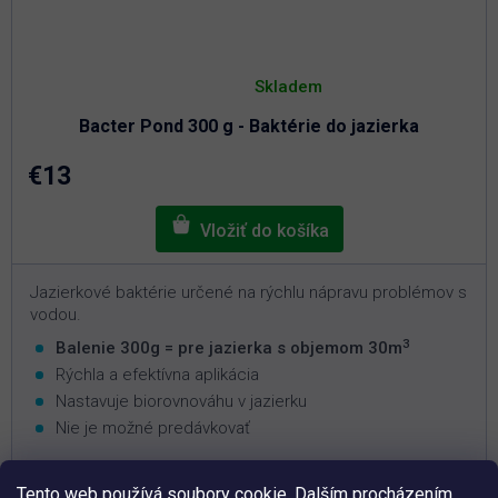
Priemerné
hodnotenie
Skladem
produktu
je
Bacter Pond 300 g - Baktérie do jazierka
5,0
z
5
€13
hviezdičiek.
Jazierkové baktérie určené na rýchlu nápravu problémov s
vodou.
3
Balenie 300g = pre jazierka s objemom 30m
Rýchla a efektívna aplikácia
Nastavuje biorovnováhu v jazierku
Nie je možné predávkovať
Tento web používá soubory cookie. Dalším procházením