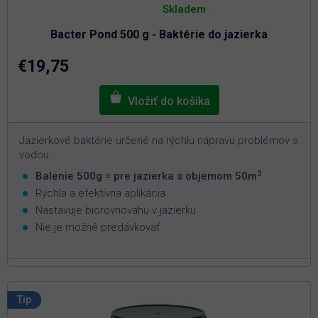
hodnotenie
Skladem
produktu
je
Bacter Pond 500 g - Baktérie do jazierka
5,0
z
5
€19,75
hviezdičiek.
Jazierkové baktérie určené na rýchlu nápravu problémov s
vodou.
3
Balenie 500g = pre jazierka s objemom 50m
Rýchla a efektívna aplikácia
Nastavuje biorovnováhu v jazierku
Nie je možné predávkovať
Tip