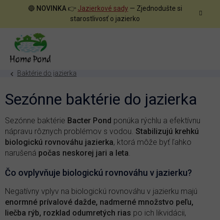
Prejsť
🔵
NOVINKA
👉
Jazierkové sady
— Zjednodušte si
na
starostlivosť o jazierko
obsah
Baktérie do jazierka
Sezónne baktérie do jazierka
Sezónne baktérie
Bacter Pond
ponúka rýchlu a efektívnu
nápravu rôznych problémov s vodou.
Stabilizujú krehkú
biologickú rovnováhu jazierka
, ktorá môže byť ľahko
narušená
počas neskorej jari a leta
.
Čo ovplyvňuje biologickú rovnováhu v jazierku?
Negatívny vplyv na biologickú rovnováhu v jazierku majú
enormné prívalové dažde, nadmerné množstvo peľu,
liečba rýb, rozklad odumretých rias
po ich likvidácii,