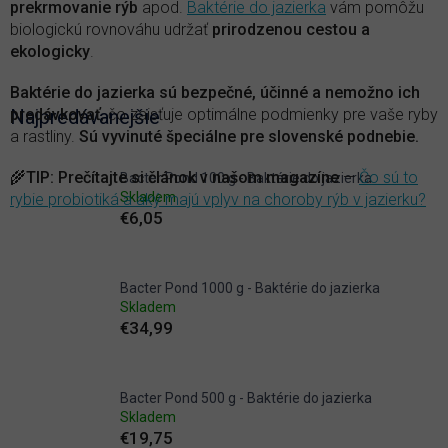
prekrmovanie rýb
apod.
Baktérie do jazierka
vám pomôžu
biologickú rovnováhu udržať
prirodzenou cestou a
ekologicky
.
Baktérie do jazierka sú bezpečné, účinné a nemožno ich
predávkovať
Najpredávanejšie
, čo zaisťuje optimálne podmienky pre vaše ryby
a rastliny.
Sú vyvinuté špeciálne pre slovenské podnebie.
🌾
TIP
:
Prečítajte si článok v našom magazíne
—
Čo sú to
Bacter Pond 100 g - Baktérie do jazierka
Skladem
rybie probiotiká a aký majú vplyv na choroby rýb v jazierku?
€6,05
Bacter Pond 1000 g - Baktérie do jazierka
Skladem
€34,99
Bacter Pond 500 g - Baktérie do jazierka
Skladem
€19,75