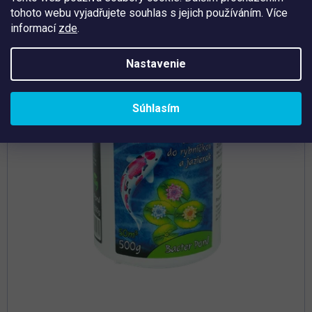
tohoto webu vyjadřujete souhlas s jejich používáním. Více
Tip
informací
zde
.
Nastavenie
Súhlasím
Priemerné