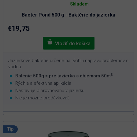
hodnotenie
Skladem
produktu
je
Bacter Pond 500 g - Baktérie do jazierka
5,0
z
5
€19,75
hviezdičiek.
Jazierkové baktérie určené na rýchlu nápravu problémov s
vodou.
3
Balenie 500g = pre jazierka s objemom 50m
Rýchla a efektívna aplikácia
Nastavuje biorovnováhu v jazierku
Nie je možné predávkovať
Tip