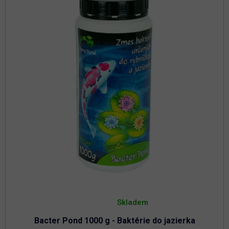
Priemerné
hodnotenie
Skladem
produktu
je
Bacter Pond 1000 g - Baktérie do jazierka
4,8