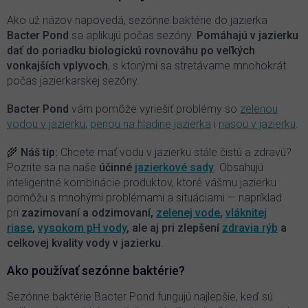
a
c
Ako už názov napovedá, sezónne baktérie do jazierka
i
Bacter Pond
sa aplikujú počas sezóny.
P
omáhajú v jazierku
e
dať do poriadku biologickú rovnováhu po veľkých
p
vonkajších vplyvoch
, s ktorými sa stretávame mnohokrát
r
počas jazierkarskej sezóny.
v
k
y
Bacter Pond
vám pomôže vyriešiť problémy so
zelenou
v
vodou v jazierku
,
penou na hladine jazierka
i
riasou v jazierku
.
ý
p
🌾 Náš tip:
Chcete mať vodu v jazierku stále čistú a zdravú?
i
Pozrite sa na naše
účinné
jazierkové sady
. Obsahujú
s
inteligentné kombinácie produktov, ktoré vášmu jazierku
u
pomôžu s mnohými problémami a situáciami — napríklad
pri
zazimovaní a odzimovaní,
zelenej vode
,
vláknitej
riase
,
vysokom pH vody
, ale aj pri zlepšení
zdravia rýb
a
celkovej kvality vody v jazierku
.
Ako používať sezónne baktérie?
Sezónne baktérie Bacter Pond fungujú najlepšie, keď sú