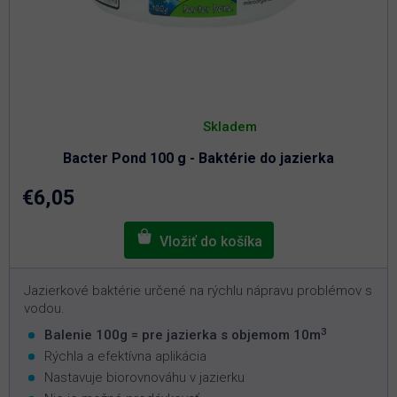
Priemerné
hodnotenie
Skladem
produktu
je
Bacter Pond 100 g - Baktérie do jazierka
5,0
z
5
€6,05
hviezdičiek.
Jazierkové baktérie určené na rýchlu nápravu problémov s
vodou.
3
Balenie 100g = pre jazierka s objemom 10m
Rýchla a efektívna aplikácia
Nastavuje biorovnováhu v jazierku