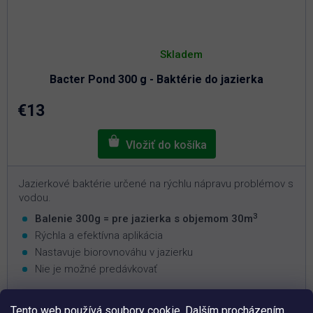
Priemerné
hodnotenie
Skladem
produktu
je
Bacter Pond 300 g - Baktérie do jazierka
5,0
z
5
€13
hviezdičiek.
Jazierkové baktérie určené na rýchlu nápravu problémov s
vodou.
3
Balenie 300g = pre jazierka s objemom 30m
Rýchla a efektívna aplikácia
Nastavuje biorovnováhu v jazierku
Nie je možné predávkovať
Tento web používá soubory cookie. Dalším procházením