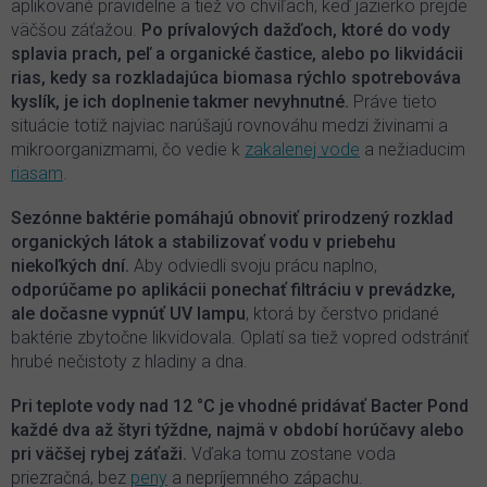
aplikované pravidelne a tiež vo chvíľach, keď jazierko prejde
väčšou záťažou.
Po prívalových dažďoch, ktoré do vody
splavia prach, peľ a organické častice, alebo po likvidácii
rias, kedy sa rozkladajúca biomasa rýchlo spotrebováva
kyslík, je ich doplnenie takmer nevyhnutné.
Práve tieto
situácie totiž najviac narúšajú rovnováhu medzi živinami a
mikroorganizmami, čo vedie k
zakalenej vode
a nežiaducim
riasam
.
Sezónne baktérie pomáhajú obnoviť prirodzený rozklad
organických látok a stabilizovať vodu v priebehu
niekoľkých dní.
Aby odviedli svoju prácu naplno,
odporúčame po aplikácii ponechať filtráciu v prevádzke,
ale dočasne vypnúť UV lampu
, ktorá by čerstvo pridané
baktérie zbytočne likvidovala. Oplatí sa tiež vopred odstrániť
hrubé nečistoty z hladiny a dna.
Pri teplote vody nad 12 °C je vhodné pridávať Bacter Pond
každé dva až štyri týždne, najmä v období horúčavy alebo
pri väčšej rybej záťaži.
Vďaka tomu zostane voda
priezračná, bez
peny
a nepríjemného zápachu.