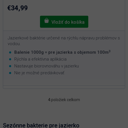
z
5
€34,99
hviezdičiek.
Jazierkové baktérie určené na rýchlu nápravu problémov s
vodou.
3
Balenie 1000g = pre jazierka s objemom 100m
Rýchla a efektívna aplikácia
Nastavuje biorovnováhu v jazierku
Nie je možné predávkovať
4
položiek celkom
O
v
l
á
d
Sezónne bakterie pre jazierko