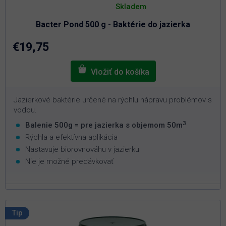
hodnotenie
Skladem
produktu
je
Bacter Pond 500 g - Baktérie do jazierka
5,0
z
5
€19,75
hviezdičiek.
Jazierkové baktérie určené na rýchlu nápravu problémov s
vodou.
3
Balenie 500g = pre jazierka s objemom 50m
Rýchla a efektívna aplikácia
Nastavuje biorovnováhu v jazierku
Nie je možné predávkovať
Tip