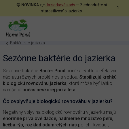
Prejsť
🔵
NOVINKA
👉
Jazierkové sady
— Zjednodušte si
na
starostlivosť o jazierko
obsah
Baktérie do jazierka
Sezónne baktérie do jazierka
Sezónne baktérie
Bacter Pond
ponúka rýchlu a efektívnu
nápravu rôznych problémov s vodou.
Stabilizujú krehkú
biologickú rovnováhu jazierka
, ktorá môže byť ľahko
narušená
počas neskorej jari a leta
.
Čo ovplyvňuje biologickú rovnováhu v jazierku?
Negatívny vplyv na biologickú rovnováhu v jazierku majú
enormné prívalové dažde, nadmerné množstvo peľu,
liečba rýb, rozklad odumretých rias
po ich likvidácii,