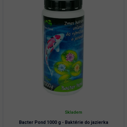
Priemerné
hodnotenie
Skladem
produktu
je
Bacter Pond 1000 g - Baktérie do jazierka
4,8