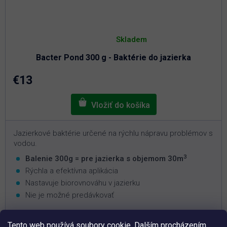
Priemerné
hodnotenie
Skladem
produktu
je
Bacter Pond 300 g - Baktérie do jazierka
5,0
z
5
€13
hviezdičiek.
Jazierkové baktérie určené na rýchlu nápravu problémov s
vodou.
3
Balenie 300g = pre jazierka s objemom 30m
Rýchla a efektívna aplikácia
Nastavuje biorovnováhu v jazierku
Nie je možné predávkovať
Tento web používá soubory cookie. Dalším procházením