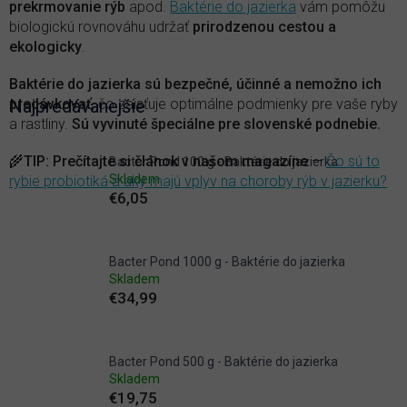
prekrmovanie rýb
apod.
Baktérie do jazierka
vám pomôžu
biologickú rovnováhu udržať
prirodzenou cestou a
ekologicky
.
Baktérie do jazierka sú bezpečné, účinné a nemožno ich
predávkovať
Najpredávanejšie
, čo zaisťuje optimálne podmienky pre vaše ryby
a rastliny.
Sú vyvinuté špeciálne pre slovenské podnebie.
🌾
TIP
:
Prečítajte si článok v našom magazíne
—
Čo sú to
Bacter Pond 100 g - Baktérie do jazierka
Skladem
rybie probiotiká a aký majú vplyv na choroby rýb v jazierku?
€6,05
Bacter Pond 1000 g - Baktérie do jazierka
Skladem
€34,99
Bacter Pond 500 g - Baktérie do jazierka
Skladem
€19,75