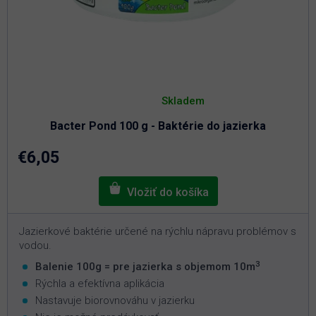
Priemerné
hodnotenie
Skladem
produktu
je
Bacter Pond 100 g - Baktérie do jazierka
5,0
z
5
€6,05
hviezdičiek.
Jazierkové baktérie určené na rýchlu nápravu problémov s
vodou.
3
Balenie 100g = pre jazierka s objemom 10m
Rýchla a efektívna aplikácia
Nastavuje biorovnováhu v jazierku