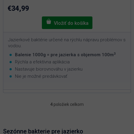
z
5
€34,99
hviezdičiek.
Jazierkové baktérie určené na rýchlu nápravu problémov s
vodou.
3
Balenie 1000g = pre jazierka s objemom 100m
Rýchla a efektívna aplikácia
Nastavuje biorovnováhu v jazierku
Nie je možné predávkovať
4
položiek celkom
O
v
l
á
d
Sezónne bakterie pre jazierko