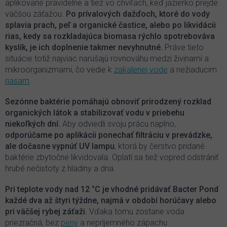
aplikované pravidelne a tiež vo chvíľach, keď jazierko prejde
väčšou záťažou.
Po prívalových dažďoch, ktoré do vody
splavia prach, peľ a organické častice, alebo po likvidácii
rias, kedy sa rozkladajúca biomasa rýchlo spotrebováva
kyslík, je ich doplnenie takmer nevyhnutné.
Práve tieto
situácie totiž najviac narúšajú rovnováhu medzi živinami a
mikroorganizmami, čo vedie k
zakalenej vode
a nežiaducim
riasam
.
Sezónne baktérie pomáhajú obnoviť prirodzený rozklad
organických látok a stabilizovať vodu v priebehu
niekoľkých dní.
Aby odviedli svoju prácu naplno,
odporúčame po aplikácii ponechať filtráciu v prevádzke,
ale dočasne vypnúť UV lampu
, ktorá by čerstvo pridané
baktérie zbytočne likvidovala. Oplatí sa tiež vopred odstrániť
hrubé nečistoty z hladiny a dna.
Pri teplote vody nad 12 °C je vhodné pridávať Bacter Pond
každé dva až štyri týždne, najmä v období horúčavy alebo
pri väčšej rybej záťaži.
Vďaka tomu zostane voda
priezračná, bez
peny
a nepríjemného zápachu.