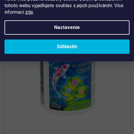
tohoto webu vyjadřujete souhlas s jejich používáním. Více
Tip
informací
zde
.
Nastavenie
Súhlasím
Priemerné