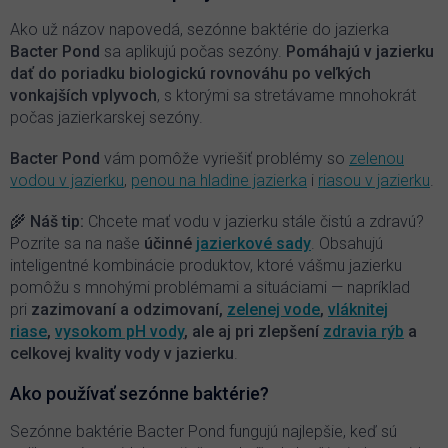
a
c
Ako už názov napovedá, sezónne baktérie do jazierka
i
Bacter Pond
sa aplikujú počas sezóny.
P
omáhajú v jazierku
e
dať do poriadku biologickú rovnováhu po veľkých
p
vonkajších vplyvoch
, s ktorými sa stretávame mnohokrát
r
počas jazierkarskej sezóny.
v
k
y
Bacter Pond
vám pomôže vyriešiť problémy so
zelenou
v
vodou v jazierku
,
penou na hladine jazierka
i
riasou v jazierku
.
ý
p
🌾 Náš tip:
Chcete mať vodu v jazierku stále čistú a zdravú?
i
Pozrite sa na naše
účinné
jazierkové sady
. Obsahujú
s
inteligentné kombinácie produktov, ktoré vášmu jazierku
u
pomôžu s mnohými problémami a situáciami — napríklad
pri
zazimovaní a odzimovaní,
zelenej vode
,
vláknitej
riase
,
vysokom pH vody
, ale aj pri zlepšení
zdravia rýb
a
celkovej kvality vody v jazierku
.
Ako používať sezónne baktérie?
Sezónne baktérie Bacter Pond fungujú najlepšie, keď sú