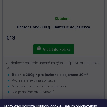
Priemerné
hodnotenie
Skladem
produktu
je
Bacter Pond 300 g - Baktérie do jazierka
5,0
z
5
€13
hviezdičiek.
Jazierkové baktérie určené na rýchlu nápravu problémov s
vodou.
3
Balenie 300g = pre jazierka s objemom 30m
Rýchla a efektívna aplikácia
Nastavuje biorovnováhu v jazierku
Nie je možné predávkovať
Tento web používá soubory cookie. Dalším procházením