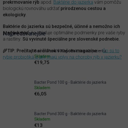
prekrmovanie rýb
apod.
Baktérie do jazierka
vám pomôžu
biologickú rovnováhu udržať
prirodzenou cestou a
ekologicky
.
Baktérie do jazierka sú bezpečné, účinné a nemožno ich
predávkovať
Najpredávanejšie
, čo zaisťuje optimálne podmienky pre vaše ryby
a rastliny.
Sú vyvinuté špeciálne pre slovenské podnebie.
🌾
TIP
:
Prečítajte si článok v našom magazíne
—
Čo sú to
Bacter Pond 500 g - Baktérie do jazierka
Skladem
rybie probiotiká a aký majú vplyv na choroby rýb v jazierku?
€19,75
Bacter Pond 100 g - Baktérie do jazierka
Skladem
€6,05
Bacter Pond 300 g - Baktérie do jazierka
Skladem
€13