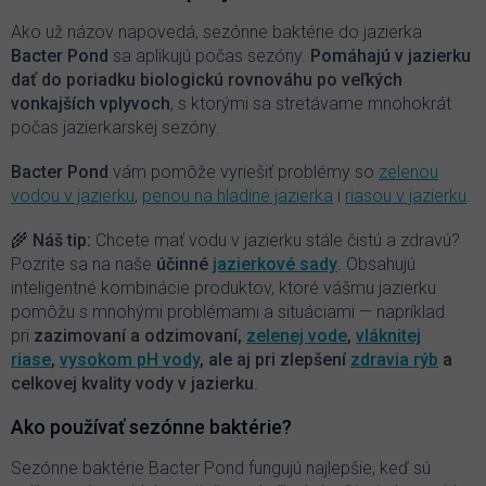
a
c
Ako už názov napovedá, sezónne baktérie do jazierka
i
Bacter Pond
sa aplikujú počas sezóny.
P
omáhajú v jazierku
e
dať do poriadku biologickú rovnováhu po veľkých
p
vonkajších vplyvoch
, s ktorými sa stretávame mnohokrát
r
počas jazierkarskej sezóny.
v
k
y
Bacter Pond
vám pomôže vyriešiť problémy so
zelenou
v
vodou v jazierku
,
penou na hladine jazierka
i
riasou v jazierku
.
ý
p
🌾 Náš tip:
Chcete mať vodu v jazierku stále čistú a zdravú?
i
Pozrite sa na naše
účinné
jazierkové sady
. Obsahujú
s
inteligentné kombinácie produktov, ktoré vášmu jazierku
u
pomôžu s mnohými problémami a situáciami — napríklad
pri
zazimovaní a odzimovaní,
zelenej vode
,
vláknitej
riase
,
vysokom pH vody
, ale aj pri zlepšení
zdravia rýb
a
celkovej kvality vody v jazierku
.
Ako používať sezónne baktérie?
Sezónne baktérie Bacter Pond fungujú najlepšie, keď sú