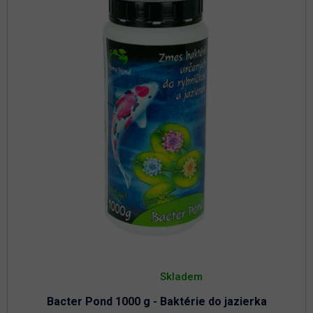
Priemerné
hodnotenie
Skladem
produktu
je
Bacter Pond 1000 g - Baktérie do jazierka
4,8