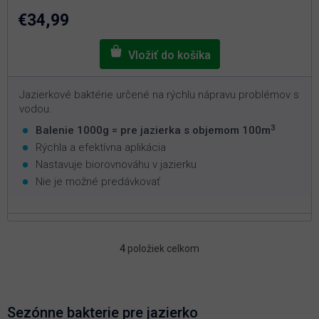
z
5
€34,99
hviezdičiek.
Jazierkové baktérie určené na rýchlu nápravu problémov s
vodou.
3
Balenie 1000g = pre jazierka s objemom 100m
Rýchla a efektívna aplikácia
Nastavuje biorovnováhu v jazierku
Nie je možné predávkovať
4
položiek celkom
O
v
l
á
d
Sezónne bakterie pre jazierko