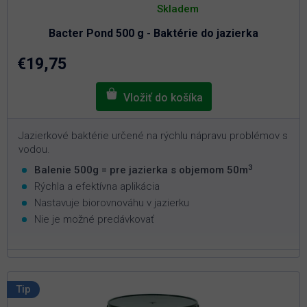
hodnotenie
Skladem
produktu
je
Bacter Pond 500 g - Baktérie do jazierka
5,0
z
5
€19,75
hviezdičiek.
Jazierkové baktérie určené na rýchlu nápravu problémov s
vodou.
3
Balenie 500g = pre jazierka s objemom 50m
Rýchla a efektívna aplikácia
Nastavuje biorovnováhu v jazierku
Nie je možné predávkovať
Tip