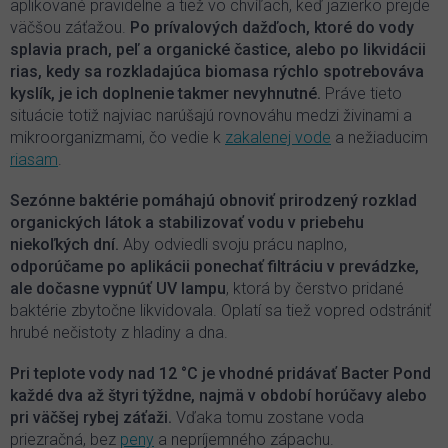
aplikované pravidelne a tiež vo chvíľach, keď jazierko prejde
väčšou záťažou.
Po prívalových dažďoch, ktoré do vody
splavia prach, peľ a organické častice, alebo po likvidácii
rias, kedy sa rozkladajúca biomasa rýchlo spotrebováva
kyslík, je ich doplnenie takmer nevyhnutné.
Práve tieto
situácie totiž najviac narúšajú rovnováhu medzi živinami a
mikroorganizmami, čo vedie k
zakalenej vode
a nežiaducim
riasam
.
Sezónne baktérie pomáhajú obnoviť prirodzený rozklad
organických látok a stabilizovať vodu v priebehu
niekoľkých dní.
Aby odviedli svoju prácu naplno,
odporúčame po aplikácii ponechať filtráciu v prevádzke,
ale dočasne vypnúť UV lampu
, ktorá by čerstvo pridané
baktérie zbytočne likvidovala. Oplatí sa tiež vopred odstrániť
hrubé nečistoty z hladiny a dna.
Pri teplote vody nad 12 °C je vhodné pridávať Bacter Pond
každé dva až štyri týždne, najmä v období horúčavy alebo
pri väčšej rybej záťaži.
Vďaka tomu zostane voda
priezračná, bez
peny
a nepríjemného zápachu.