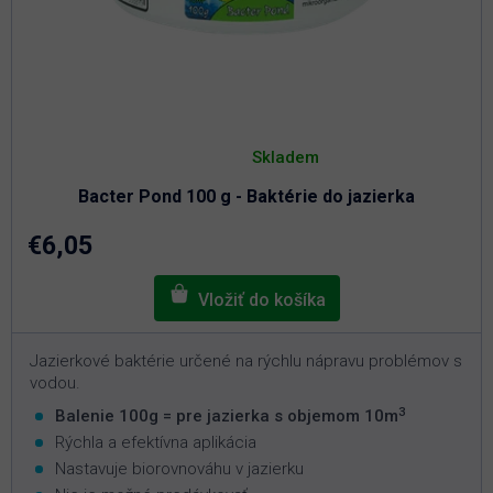
Priemerné
hodnotenie
Skladem
produktu
je
Bacter Pond 100 g - Baktérie do jazierka
5,0
z
5
€6,05
hviezdičiek.
Jazierkové baktérie určené na rýchlu nápravu problémov s
vodou.
3
Balenie 100g = pre jazierka s objemom 10m
Rýchla a efektívna aplikácia
Nastavuje biorovnováhu v jazierku