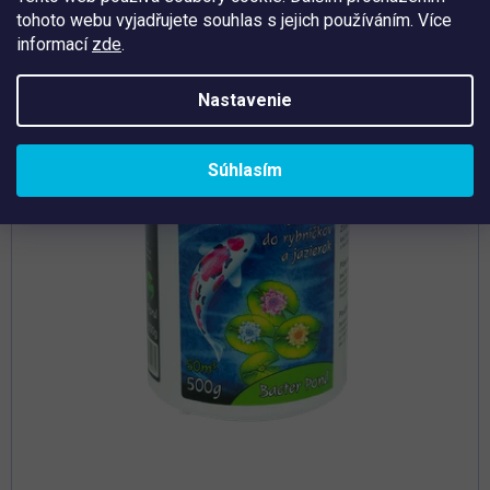
tohoto webu vyjadřujete souhlas s jejich používáním. Více
Tip
informací
zde
.
Nastavenie
Súhlasím
Priemerné