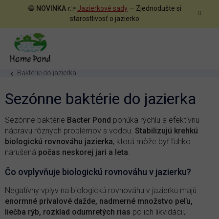
Prejsť
🔵
NOVINKA
👉
Jazierkové sady
— Zjednodušte si
na
starostlivosť o jazierko
obsah
Baktérie do jazierka
Sezónne baktérie do jazierka
Sezónne baktérie
Bacter Pond
ponúka rýchlu a efektívnu
nápravu rôznych problémov s vodou.
Stabilizujú krehkú
biologickú rovnováhu jazierka
, ktorá môže byť ľahko
narušená
počas neskorej jari a leta
.
Čo ovplyvňuje biologickú rovnováhu v jazierku?
Negatívny vplyv na biologickú rovnováhu v jazierku majú
enormné prívalové dažde, nadmerné množstvo peľu,
liečba rýb, rozklad odumretých rias
po ich likvidácii,