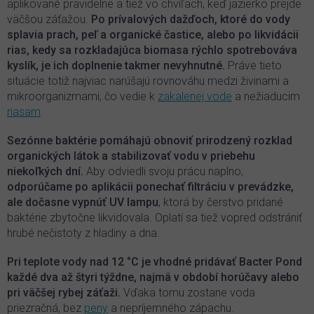
aplikované pravidelne a tiež vo chvíľach, keď jazierko prejde
väčšou záťažou.
Po prívalových dažďoch, ktoré do vody
splavia prach, peľ a organické častice, alebo po likvidácii
rias, kedy sa rozkladajúca biomasa rýchlo spotrebováva
kyslík, je ich doplnenie takmer nevyhnutné.
Práve tieto
situácie totiž najviac narúšajú rovnováhu medzi živinami a
mikroorganizmami, čo vedie k
zakalenej vode
a nežiaducim
riasam
.
Sezónne baktérie pomáhajú obnoviť prirodzený rozklad
organických látok a stabilizovať vodu v priebehu
niekoľkých dní.
Aby odviedli svoju prácu naplno,
odporúčame po aplikácii ponechať filtráciu v prevádzke,
ale dočasne vypnúť UV lampu
, ktorá by čerstvo pridané
baktérie zbytočne likvidovala. Oplatí sa tiež vopred odstrániť
hrubé nečistoty z hladiny a dna.
Pri teplote vody nad 12 °C je vhodné pridávať Bacter Pond
každé dva až štyri týždne, najmä v období horúčavy alebo
pri väčšej rybej záťaži.
Vďaka tomu zostane voda
priezračná, bez
peny
a nepríjemného zápachu.