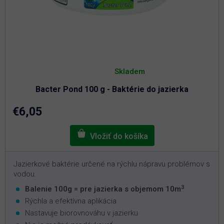
Priemerné
hodnotenie
Skladem
produktu
je
Bacter Pond 100 g - Baktérie do jazierka
5,0
z
5
€6,05
hviezdičiek.
Jazierkové baktérie určené na rýchlu nápravu problémov s
vodou.
3
Balenie 100g = pre jazierka s objemom 10m
Rýchla a efektívna aplikácia
Nastavuje biorovnováhu v jazierku