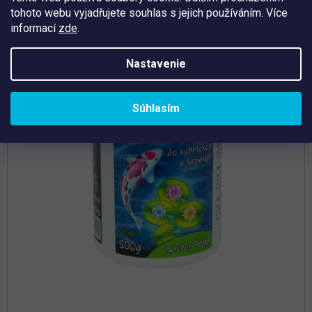
tohoto webu vyjadřujete souhlas s jejich používáním. Více
Tip
informací
zde
.
Nastavenie
Súhlasím
Priemerné