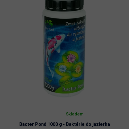
Priemerné
hodnotenie
Skladem
produktu
je
Bacter Pond 1000 g - Baktérie do jazierka
4,8