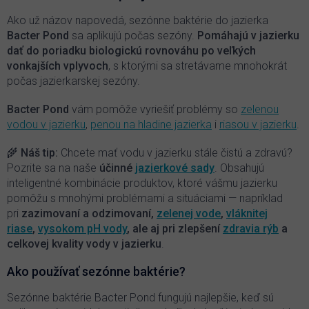
a
c
Ako už názov napovedá, sezónne baktérie do jazierka
i
Bacter Pond
sa aplikujú počas sezóny.
P
omáhajú v jazierku
e
dať do poriadku biologickú rovnováhu po veľkých
p
vonkajších vplyvoch
, s ktorými sa stretávame mnohokrát
r
počas jazierkarskej sezóny.
v
k
y
Bacter Pond
vám pomôže vyriešiť problémy so
zelenou
v
vodou v jazierku
,
penou na hladine jazierka
i
riasou v jazierku
.
ý
p
🌾 Náš tip:
Chcete mať vodu v jazierku stále čistú a zdravú?
i
Pozrite sa na naše
účinné
jazierkové sady
. Obsahujú
s
inteligentné kombinácie produktov, ktoré vášmu jazierku
u
pomôžu s mnohými problémami a situáciami — napríklad
pri
zazimovaní a odzimovaní,
zelenej vode
,
vláknitej
riase
,
vysokom pH vody
, ale aj pri zlepšení
zdravia rýb
a
celkovej kvality vody v jazierku
.
Ako používať sezónne baktérie?
Sezónne baktérie Bacter Pond fungujú najlepšie, keď sú