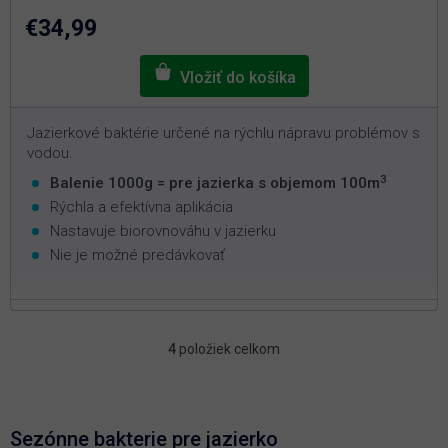
z
5
€34,99
hviezdičiek.
Jazierkové baktérie určené na rýchlu nápravu problémov s
vodou.
3
Balenie 1000g = pre jazierka s objemom 100m
Rýchla a efektívna aplikácia
Nastavuje biorovnováhu v jazierku
Nie je možné predávkovať
4
položiek celkom
O
v
l
á
d
Sezónne bakterie pre jazierko