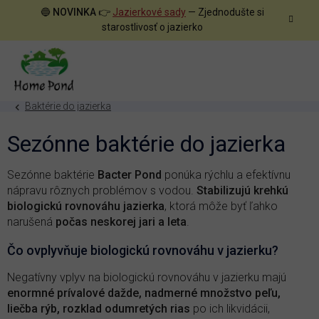
Prejsť
🔵
NOVINKA
👉
Jazierkové sady
— Zjednodušte si
na
starostlivosť o jazierko
obsah
Baktérie do jazierka
Sezónne baktérie do jazierka
Sezónne baktérie
Bacter Pond
ponúka rýchlu a efektívnu
nápravu rôznych problémov s vodou.
Stabilizujú krehkú
biologickú rovnováhu jazierka
, ktorá môže byť ľahko
narušená
počas neskorej jari a leta
.
Čo ovplyvňuje biologickú rovnováhu v jazierku?
Negatívny vplyv na biologickú rovnováhu v jazierku majú
enormné prívalové dažde, nadmerné množstvo peľu,
liečba rýb, rozklad odumretých rias
po ich likvidácii,