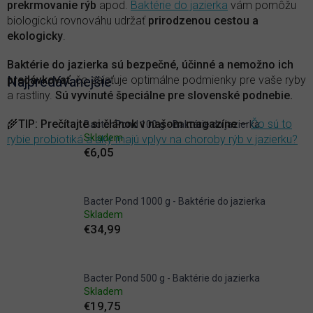
prekrmovanie rýb
apod.
Baktérie do jazierka
vám pomôžu
biologickú rovnováhu udržať
prirodzenou cestou a
ekologicky
.
Baktérie do jazierka sú bezpečné, účinné a nemožno ich
predávkovať
Najpredávanejšie
, čo zaisťuje optimálne podmienky pre vaše ryby
a rastliny.
Sú vyvinuté špeciálne pre slovenské podnebie.
🌾
TIP
:
Prečítajte si článok v našom magazíne
—
Čo sú to
Bacter Pond 100 g - Baktérie do jazierka
Skladem
rybie probiotiká a aký majú vplyv na choroby rýb v jazierku?
€6,05
Bacter Pond 1000 g - Baktérie do jazierka
Skladem
€34,99
Bacter Pond 500 g - Baktérie do jazierka
Skladem
€19,75