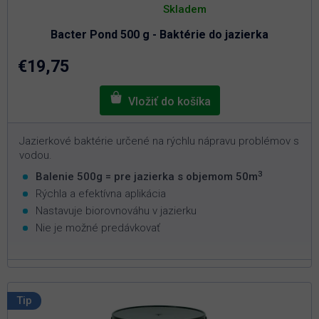
hodnotenie
Skladem
produktu
je
Bacter Pond 500 g - Baktérie do jazierka
5,0
z
5
€19,75
hviezdičiek.
Jazierkové baktérie určené na rýchlu nápravu problémov s
vodou.
3
Balenie 500g = pre jazierka s objemom 50m
Rýchla a efektívna aplikácia
Nastavuje biorovnováhu v jazierku
Nie je možné predávkovať
Tip