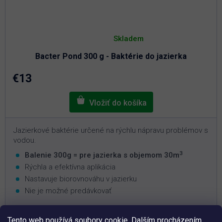
Priemerné
hodnotenie
Skladem
produktu
je
Bacter Pond 300 g - Baktérie do jazierka
5,0
z
5
€13
hviezdičiek.
Jazierkové baktérie určené na rýchlu nápravu problémov s
vodou.
3
Balenie 300g = pre jazierka s objemom 30m
Rýchla a efektívna aplikácia
Nastavuje biorovnováhu v jazierku
Nie je možné predávkovať
Tento web používá soubory cookie. Dalším procházením