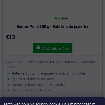
Priemerné
hodnotenie
Skladem
produktu
je
Bacter Pond 300 g - Baktérie do jazierka
5,0
z
5
€13
hviezdičiek.
Jazierkové baktérie určené na rýchlu nápravu problémov s
vodou.
3
Balenie 300g = pre jazierka s objemom 30m
Rýchla a efektívna aplikácia
Nastavuje biorovnováhu v jazierku
Nie je možné predávkovať
Tento web používá soubory cookie. Dalším procházením