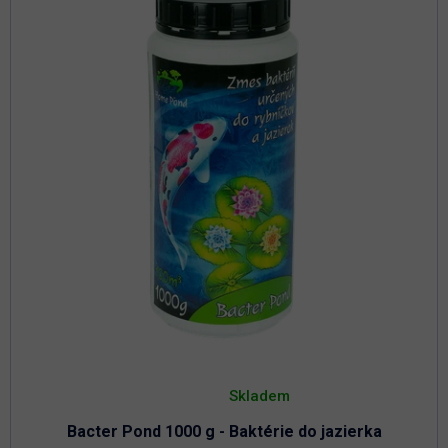
Priemerné
hodnotenie
Skladem
produktu
je
Bacter Pond 1000 g - Baktérie do jazierka
4,8