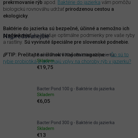
prekrmovanie rýb
apod.
Baktérie do jazierka
vám pomôžu
biologickú rovnováhu udržať
prirodzenou cestou a
ekologicky
.
Baktérie do jazierka sú bezpečné, účinné a nemožno ich
predávkovať
Najpredávanejšie
, čo zaisťuje optimálne podmienky pre vaše ryby
a rastliny.
Sú vyvinuté špeciálne pre slovenské podnebie.
🌾
TIP
:
Prečítajte si článok v našom magazíne
—
Čo sú to
Bacter Pond 500 g - Baktérie do jazierka
Skladem
rybie probiotiká a aký majú vplyv na choroby rýb v jazierku?
€19,75
Bacter Pond 100 g - Baktérie do jazierka
Skladem
€6,05
Bacter Pond 300 g - Baktérie do jazierka
Skladem
€13