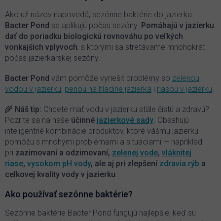
a
c
Ako už názov napovedá, sezónne baktérie do jazierka
i
Bacter Pond
sa aplikujú počas sezóny.
P
omáhajú v jazierku
e
dať do poriadku biologickú rovnováhu po veľkých
p
vonkajších vplyvoch
, s ktorými sa stretávame mnohokrát
r
počas jazierkarskej sezóny.
v
k
y
Bacter Pond
vám pomôže vyriešiť problémy so
zelenou
v
vodou v jazierku
,
penou na hladine jazierka
i
riasou v jazierku
.
ý
p
🌾 Náš tip:
Chcete mať vodu v jazierku stále čistú a zdravú?
i
Pozrite sa na naše
účinné
jazierkové sady
. Obsahujú
s
inteligentné kombinácie produktov, ktoré vášmu jazierku
u
pomôžu s mnohými problémami a situáciami — napríklad
pri
zazimovaní a odzimovaní,
zelenej vode
,
vláknitej
riase
,
vysokom pH vody
, ale aj pri zlepšení
zdravia rýb
a
celkovej kvality vody v jazierku
.
Ako používať sezónne baktérie?
Sezónne baktérie Bacter Pond fungujú najlepšie, keď sú