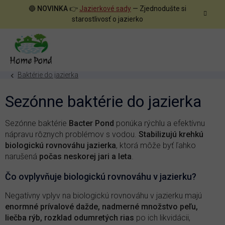
Prejsť
🔵
NOVINKA
👉
Jazierkové sady
— Zjednodušte si
na
starostlivosť o jazierko
obsah
Baktérie do jazierka
Sezónne baktérie do jazierka
Sezónne baktérie
Bacter Pond
ponúka rýchlu a efektívnu
nápravu rôznych problémov s vodou.
Stabilizujú krehkú
biologickú rovnováhu jazierka
, ktorá môže byť ľahko
narušená
počas neskorej jari a leta
.
Čo ovplyvňuje biologickú rovnováhu v jazierku?
Negatívny vplyv na biologickú rovnováhu v jazierku majú
enormné prívalové dažde, nadmerné množstvo peľu,
liečba rýb, rozklad odumretých rias
po ich likvidácii,