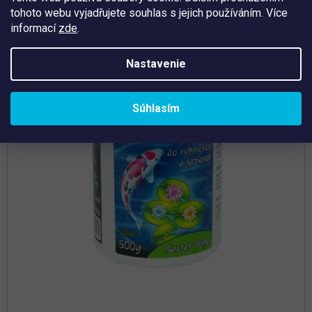
tohoto webu vyjadřujete souhlas s jejich používáním. Více
Tip
informací
zde
.
Nastavenie
Súhlasím
Priemerné