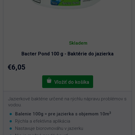
Priemerné
hodnotenie
Skladem
produktu
je
Bacter Pond 100 g - Baktérie do jazierka
5,0
z
5
€6,05
hviezdičiek.
Jazierkové baktérie určené na rýchlu nápravu problémov s
vodou.
3
Balenie 100g = pre jazierka s objemom 10m
Rýchla a efektívna aplikácia
Nastavuje biorovnováhu v jazierku