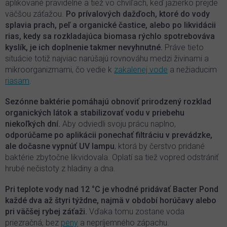
aplikované pravidelne a tiež vo chvíľach, keď jazierko prejde
väčšou záťažou.
Po prívalových dažďoch, ktoré do vody
splavia prach, peľ a organické častice, alebo po likvidácii
rias, kedy sa rozkladajúca biomasa rýchlo spotrebováva
kyslík, je ich doplnenie takmer nevyhnutné.
Práve tieto
situácie totiž najviac narúšajú rovnováhu medzi živinami a
mikroorganizmami, čo vedie k
zakalenej vode
a nežiaducim
riasam
.
Sezónne baktérie pomáhajú obnoviť prirodzený rozklad
organických látok a stabilizovať vodu v priebehu
niekoľkých dní.
Aby odviedli svoju prácu naplno,
odporúčame po aplikácii ponechať filtráciu v prevádzke,
ale dočasne vypnúť UV lampu
, ktorá by čerstvo pridané
baktérie zbytočne likvidovala. Oplatí sa tiež vopred odstrániť
hrubé nečistoty z hladiny a dna.
Pri teplote vody nad 12 °C je vhodné pridávať Bacter Pond
každé dva až štyri týždne, najmä v období horúčavy alebo
pri väčšej rybej záťaži.
Vďaka tomu zostane voda
priezračná, bez
peny
a nepríjemného zápachu.