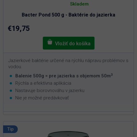
hodnotenie
Skladem
produktu
je
Bacter Pond 500 g - Baktérie do jazierka
5,0
z
5
€19,75
hviezdičiek.
Jazierkové baktérie určené na rýchlu nápravu problémov s
vodou.
3
Balenie 500g = pre jazierka s objemom 50m
Rýchla a efektívna aplikácia
Nastavuje biorovnováhu v jazierku
Nie je možné predávkovať
Tip