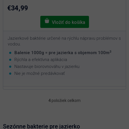
z
5
€34,99
hviezdičiek.
Jazierkové baktérie určené na rýchlu nápravu problémov s
vodou.
3
Balenie 1000g = pre jazierka s objemom 100m
Rýchla a efektívna aplikácia
Nastavuje biorovnováhu v jazierku
Nie je možné predávkovať
4
položiek celkom
O
v
l
á
d
Sezónne bakterie pre jazierko