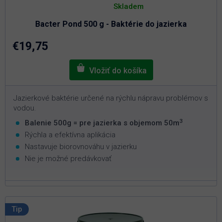
hodnotenie
Skladem
produktu
je
Bacter Pond 500 g - Baktérie do jazierka
5,0
z
5
€19,75
hviezdičiek.
Jazierkové baktérie určené na rýchlu nápravu problémov s
vodou.
3
Balenie 500g = pre jazierka s objemom 50m
Rýchla a efektívna aplikácia
Nastavuje biorovnováhu v jazierku
Nie je možné predávkovať
Tip