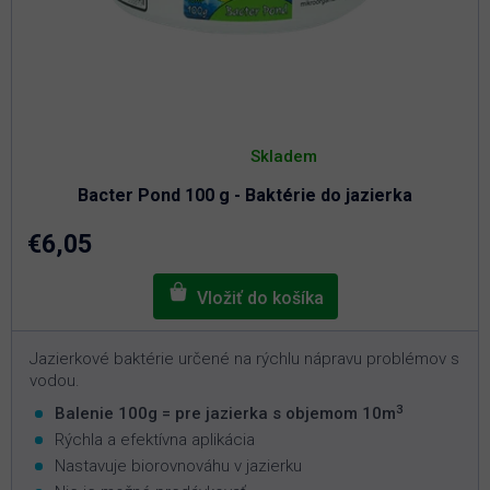
Priemerné
hodnotenie
Skladem
produktu
je
Bacter Pond 100 g - Baktérie do jazierka
5,0
z
5
€6,05
hviezdičiek.
Jazierkové baktérie určené na rýchlu nápravu problémov s
vodou.
3
Balenie 100g = pre jazierka s objemom 10m
Rýchla a efektívna aplikácia
Nastavuje biorovnováhu v jazierku