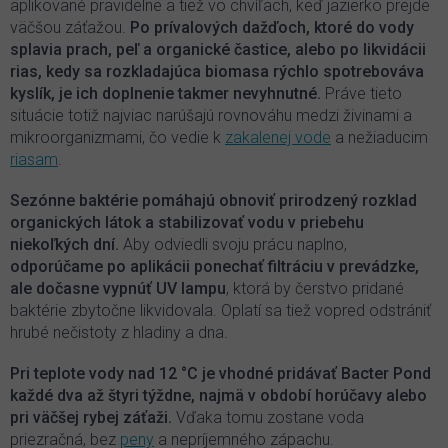
aplikované pravidelne a tiež vo chvíľach, keď jazierko prejde
väčšou záťažou.
Po prívalových dažďoch, ktoré do vody
splavia prach, peľ a organické častice, alebo po likvidácii
rias, kedy sa rozkladajúca biomasa rýchlo spotrebováva
kyslík, je ich doplnenie takmer nevyhnutné.
Práve tieto
situácie totiž najviac narúšajú rovnováhu medzi živinami a
mikroorganizmami, čo vedie k
zakalenej vode
a nežiaducim
riasam
.
Sezónne baktérie pomáhajú obnoviť prirodzený rozklad
organických látok a stabilizovať vodu v priebehu
niekoľkých dní.
Aby odviedli svoju prácu naplno,
odporúčame po aplikácii ponechať filtráciu v prevádzke,
ale dočasne vypnúť UV lampu
, ktorá by čerstvo pridané
baktérie zbytočne likvidovala. Oplatí sa tiež vopred odstrániť
hrubé nečistoty z hladiny a dna.
Pri teplote vody nad 12 °C je vhodné pridávať Bacter Pond
každé dva až štyri týždne, najmä v období horúčavy alebo
pri väčšej rybej záťaži.
Vďaka tomu zostane voda
priezračná, bez
peny
a nepríjemného zápachu.