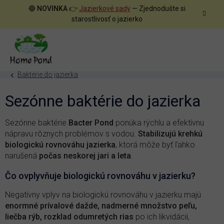
Prejsť
🔵
NOVINKA
👉
Jazierkové sady
— Zjednodušte si
na
starostlivosť o jazierko
obsah
Baktérie do jazierka
Sezónne baktérie do jazierka
Sezónne baktérie
Bacter Pond
ponúka rýchlu a efektívnu
nápravu rôznych problémov s vodou.
Stabilizujú krehkú
biologickú rovnováhu jazierka
, ktorá môže byť ľahko
narušená
počas neskorej jari a leta
.
Čo ovplyvňuje biologickú rovnováhu v jazierku?
Negatívny vplyv na biologickú rovnováhu v jazierku majú
enormné prívalové dažde, nadmerné množstvo peľu,
liečba rýb, rozklad odumretých rias
po ich likvidácii,