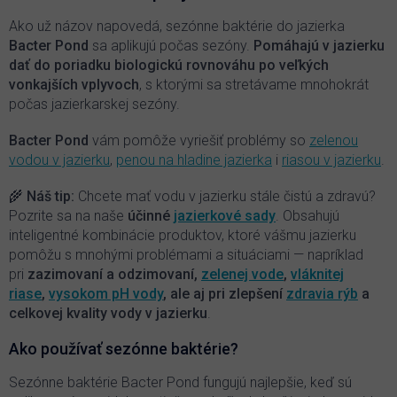
a
c
Ako už názov napovedá, sezónne baktérie do jazierka
i
Bacter Pond
sa aplikujú počas sezóny.
P
omáhajú v jazierku
e
dať do poriadku biologickú rovnováhu po veľkých
p
vonkajších vplyvoch
, s ktorými sa stretávame mnohokrát
r
počas jazierkarskej sezóny.
v
k
y
Bacter Pond
vám pomôže vyriešiť problémy so
zelenou
v
vodou v jazierku
,
penou na hladine jazierka
i
riasou v jazierku
.
ý
p
🌾 Náš tip:
Chcete mať vodu v jazierku stále čistú a zdravú?
i
Pozrite sa na naše
účinné
jazierkové sady
. Obsahujú
s
inteligentné kombinácie produktov, ktoré vášmu jazierku
u
pomôžu s mnohými problémami a situáciami — napríklad
pri
zazimovaní a odzimovaní,
zelenej vode
,
vláknitej
riase
,
vysokom pH vody
, ale aj pri zlepšení
zdravia rýb
a
celkovej kvality vody v jazierku
.
Ako používať sezónne baktérie?
Sezónne baktérie Bacter Pond fungujú najlepšie, keď sú