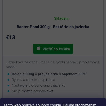
Priemerné
hodnotenie
Skladem
produktu
je
Bacter Pond 300 g - Baktérie do jazierka
5,0
z
5
€13
hviezdičiek.
Jazierkové baktérie určené na rýchlu nápravu problémov s
vodou.
3
Balenie 300g = pre jazierka s objemom 30m
Rýchla a efektívna aplikácia
Nastavuje biorovnováhu v jazierku
Nie je možné predávkovať
Tento web používá soubory cookie. Dalším procházením