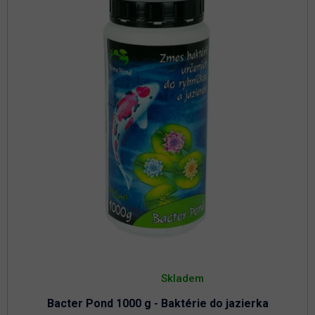
Priemerné
hodnotenie
Skladem
produktu
je
Bacter Pond 1000 g - Baktérie do jazierka
4,8