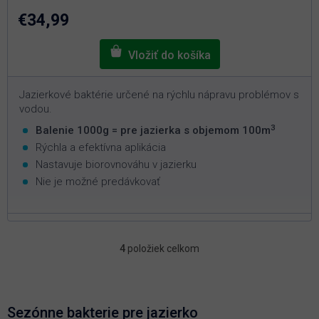
z
5
€34,99
hviezdičiek.
Jazierkové baktérie určené na rýchlu nápravu problémov s
vodou.
3
Balenie 1000g = pre jazierka s objemom 100m
Rýchla a efektívna aplikácia
Nastavuje biorovnováhu v jazierku
Nie je možné predávkovať
4
položiek celkom
O
v
l
á
d
Sezónne bakterie pre jazierko