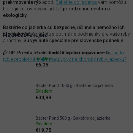
prekrmovanie rýb
apod.
Baktérie do jazierka
vám pomôžu
biologickú rovnováhu udržať
prirodzenou cestou a
ekologicky
.
Baktérie do jazierka sú bezpečné, účinné a nemožno ich
predávkovať
Najpredávanejšie
, čo zaisťuje optimálne podmienky pre vaše ryby
a rastliny.
Sú vyvinuté špeciálne pre slovenské podnebie.
🌾
TIP
:
Prečítajte si článok v našom magazíne
—
Čo sú to
Bacter Pond 100 g - Baktérie do jazierka
Skladem
rybie probiotiká a aký majú vplyv na choroby rýb v jazierku?
€6,05
Bacter Pond 1000 g - Baktérie do jazierka
Skladem
€34,99
Bacter Pond 500 g - Baktérie do jazierka
Skladem
€19,75