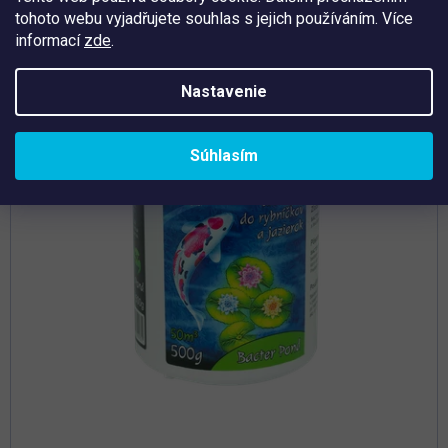
tohoto webu vyjadřujete souhlas s jejich používáním. Více
Tip
informací
zde
.
Nastavenie
Súhlasím
Priemerné