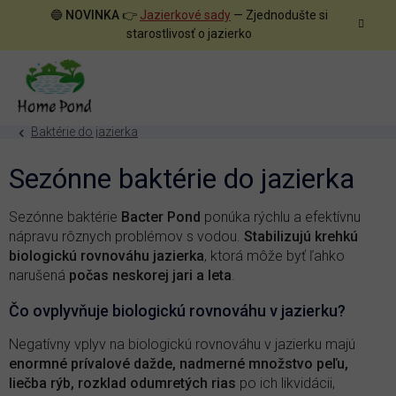
Prejsť
🔵
NOVINKA
👉
Jazierkové sady
— Zjednodušte si
na
starostlivosť o jazierko
obsah
Baktérie do jazierka
Sezónne baktérie do jazierka
Sezónne baktérie
Bacter Pond
ponúka rýchlu a efektívnu
nápravu rôznych problémov s vodou.
Stabilizujú krehkú
biologickú rovnováhu jazierka
, ktorá môže byť ľahko
narušená
počas neskorej jari a leta
.
Čo ovplyvňuje biologickú rovnováhu v jazierku?
Negatívny vplyv na biologickú rovnováhu v jazierku majú
enormné prívalové dažde, nadmerné množstvo peľu,
liečba rýb, rozklad odumretých rias
po ich likvidácii,