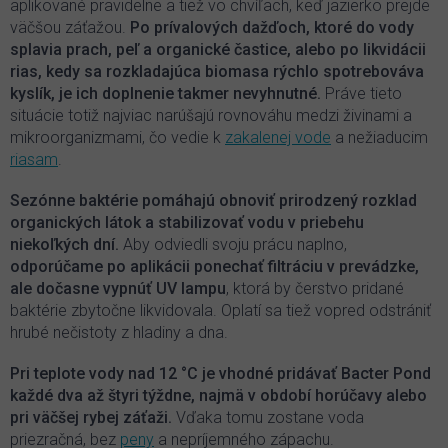
aplikované pravidelne a tiež vo chvíľach, keď jazierko prejde
väčšou záťažou.
Po prívalových dažďoch, ktoré do vody
splavia prach, peľ a organické častice, alebo po likvidácii
rias, kedy sa rozkladajúca biomasa rýchlo spotrebováva
kyslík, je ich doplnenie takmer nevyhnutné.
Práve tieto
situácie totiž najviac narúšajú rovnováhu medzi živinami a
mikroorganizmami, čo vedie k
zakalenej vode
a nežiaducim
riasam
.
Sezónne baktérie pomáhajú obnoviť prirodzený rozklad
organických látok a stabilizovať vodu v priebehu
niekoľkých dní.
Aby odviedli svoju prácu naplno,
odporúčame po aplikácii ponechať filtráciu v prevádzke,
ale dočasne vypnúť UV lampu
, ktorá by čerstvo pridané
baktérie zbytočne likvidovala. Oplatí sa tiež vopred odstrániť
hrubé nečistoty z hladiny a dna.
Pri teplote vody nad 12 °C je vhodné pridávať Bacter Pond
každé dva až štyri týždne, najmä v období horúčavy alebo
pri väčšej rybej záťaži.
Vďaka tomu zostane voda
priezračná, bez
peny
a nepríjemného zápachu.