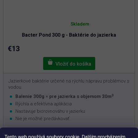
Priemerné
hodnotenie
Skladem
produktu
je
Bacter Pond 300 g - Baktérie do jazierka
5,0
z
5
€13
hviezdičiek.
Jazierkové baktérie určené na rýchlu nápravu problémov s
vodou.
3
Balenie 300g = pre jazierka s objemom 30m
Rýchla a efektívna aplikácia
Nastavuje biorovnováhu v jazierku
Nie je možné predávkovať
Tento web používá soubory cookie. Dalším procházením