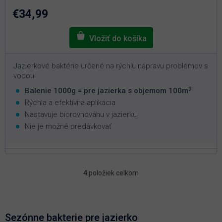
z
5
€34,99
hviezdičiek.
Jazierkové baktérie určené na rýchlu nápravu problémov s
vodou.
3
Balenie 1000g = pre jazierka s objemom 100m
Rýchla a efektívna aplikácia
Nastavuje biorovnováhu v jazierku
Nie je možné predávkovať
4
položiek celkom
O
v
l
á
d
Sezónne bakterie pre jazierko