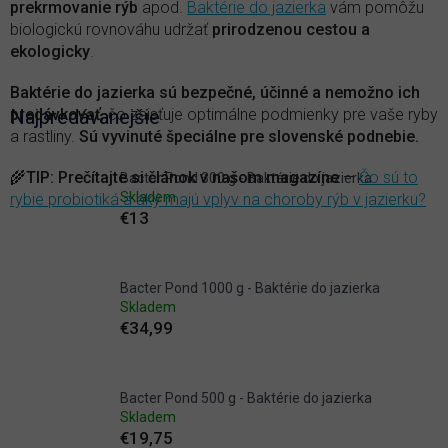
prekrmovanie rýb
apod.
Baktérie do jazierka
vám pomôžu
biologickú rovnováhu udržať
prirodzenou cestou a
ekologicky
.
Baktérie do jazierka sú bezpečné, účinné a nemožno ich
predávkovať
Najpredávanejšie
, čo zaisťuje optimálne podmienky pre vaše ryby
a rastliny.
Sú vyvinuté špeciálne pre slovenské podnebie.
🌾
TIP
:
Prečítajte si článok v našom magazíne
—
Čo sú to
Bacter Pond 300 g - Baktérie do jazierka
Skladem
rybie probiotiká a aký majú vplyv na choroby rýb v jazierku?
€13
Bacter Pond 1000 g - Baktérie do jazierka
Skladem
€34,99
Bacter Pond 500 g - Baktérie do jazierka
Skladem
€19,75