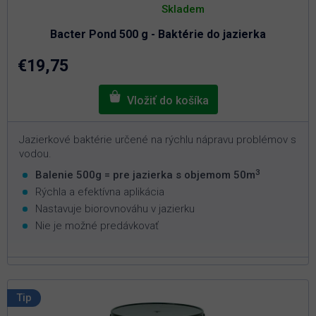
hodnotenie
Skladem
produktu
je
Bacter Pond 500 g - Baktérie do jazierka
5,0
z
5
€19,75
hviezdičiek.
Jazierkové baktérie určené na rýchlu nápravu problémov s
vodou.
3
Balenie 500g = pre jazierka s objemom 50m
Rýchla a efektívna aplikácia
Nastavuje biorovnováhu v jazierku
Nie je možné predávkovať
Tip