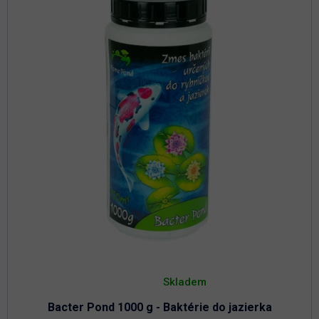
Priemerné
hodnotenie
Skladem
produktu
je
Bacter Pond 1000 g - Baktérie do jazierka
4,8