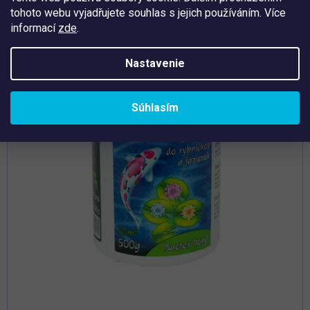
tohoto webu vyjadřujete souhlas s jejich používáním. Více
Tip
informací
zde
.
Nastavenie
Súhlasím
Priemerné