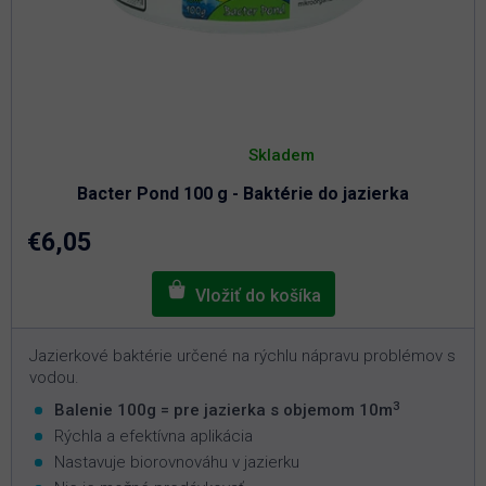
Priemerné
hodnotenie
Skladem
produktu
je
Bacter Pond 100 g - Baktérie do jazierka
5,0
z
5
€6,05
hviezdičiek.
Jazierkové baktérie určené na rýchlu nápravu problémov s
vodou.
3
Balenie 100g = pre jazierka s objemom 10m
Rýchla a efektívna aplikácia
Nastavuje biorovnováhu v jazierku