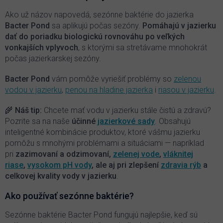
a
c
Ako už názov napovedá, sezónne baktérie do jazierka
i
Bacter Pond
sa aplikujú počas sezóny.
P
omáhajú v jazierku
e
dať do poriadku biologickú rovnováhu po veľkých
p
vonkajších vplyvoch
, s ktorými sa stretávame mnohokrát
r
počas jazierkarskej sezóny.
v
k
y
Bacter Pond
vám pomôže vyriešiť problémy so
zelenou
v
vodou v jazierku
,
penou na hladine jazierka
i
riasou v jazierku
.
ý
p
🌾 Náš tip:
Chcete mať vodu v jazierku stále čistú a zdravú?
i
Pozrite sa na naše
účinné
jazierkové sady
. Obsahujú
s
inteligentné kombinácie produktov, ktoré vášmu jazierku
u
pomôžu s mnohými problémami a situáciami — napríklad
pri
zazimovaní a odzimovaní,
zelenej vode
,
vláknitej
riase
,
vysokom pH vody
, ale aj pri zlepšení
zdravia rýb
a
celkovej kvality vody v jazierku
.
Ako používať sezónne baktérie?
Sezónne baktérie Bacter Pond fungujú najlepšie, keď sú