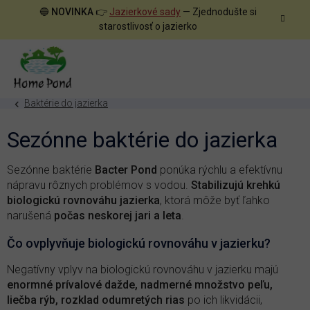
Prejsť
🔵
NOVINKA
👉
Jazierkové sady
— Zjednodušte si
na
starostlivosť o jazierko
obsah
Baktérie do jazierka
Sezónne baktérie do jazierka
Sezónne baktérie
Bacter Pond
ponúka rýchlu a efektívnu
nápravu rôznych problémov s vodou.
Stabilizujú krehkú
biologickú rovnováhu jazierka
, ktorá môže byť ľahko
narušená
počas neskorej jari a leta
.
Čo ovplyvňuje biologickú rovnováhu v jazierku?
Negatívny vplyv na biologickú rovnováhu v jazierku majú
enormné prívalové dažde, nadmerné množstvo peľu,
liečba rýb, rozklad odumretých rias
po ich likvidácii,