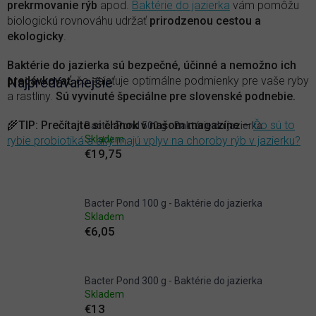
prekrmovanie rýb
apod.
Baktérie do jazierka
vám pomôžu
biologickú rovnováhu udržať
prirodzenou cestou a
ekologicky
.
Baktérie do jazierka sú bezpečné, účinné a nemožno ich
predávkovať
Najpredávanejšie
, čo zaisťuje optimálne podmienky pre vaše ryby
a rastliny.
Sú vyvinuté špeciálne pre slovenské podnebie.
🌾
TIP
:
Prečítajte si článok v našom magazíne
—
Čo sú to
Bacter Pond 500 g - Baktérie do jazierka
Skladem
rybie probiotiká a aký majú vplyv na choroby rýb v jazierku?
€19,75
Bacter Pond 100 g - Baktérie do jazierka
Skladem
€6,05
Bacter Pond 300 g - Baktérie do jazierka
Skladem
€13