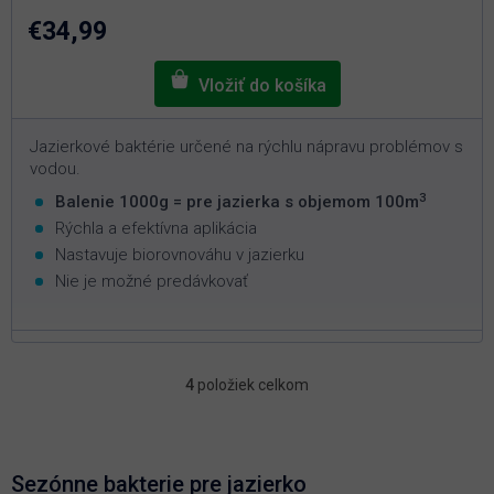
z
5
€34,99
hviezdičiek.
Jazierkové baktérie určené na rýchlu nápravu problémov s
vodou.
3
Balenie 1000g = pre jazierka s objemom 100m
Rýchla a efektívna aplikácia
Nastavuje biorovnováhu v jazierku
Nie je možné predávkovať
4
položiek celkom
O
v
l
á
d
Sezónne bakterie pre jazierko