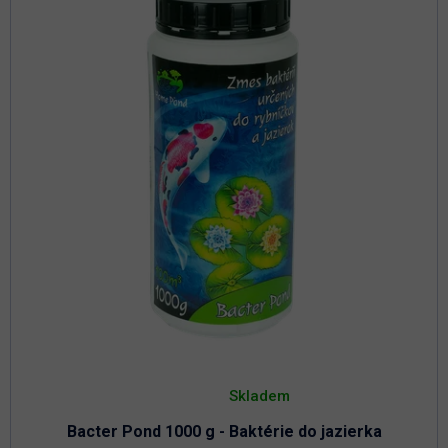
Priemerné
hodnotenie
Skladem
produktu
je
Bacter Pond 1000 g - Baktérie do jazierka
4,8