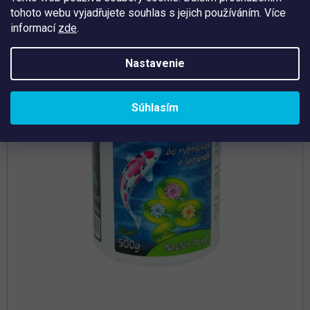
tohoto webu vyjadřujete souhlas s jejich používáním. Více
Tip
informací
zde
.
Nastavenie
Súhlasím
Priemerné