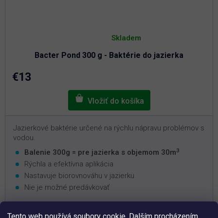
Priemerné
hodnotenie
Skladem
produktu
je
Bacter Pond 300 g - Baktérie do jazierka
5,0
z
5
€13
hviezdičiek.
Jazierkové baktérie určené na rýchlu nápravu problémov s
vodou.
3
Balenie 300g = pre jazierka s objemom 30m
Rýchla a efektívna aplikácia
Nastavuje biorovnováhu v jazierku
Nie je možné predávkovať
Tento web používá soubory cookie. Dalším procházením