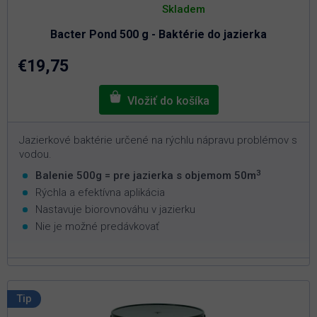
hodnotenie
Skladem
produktu
je
Bacter Pond 500 g - Baktérie do jazierka
5,0
z
5
€19,75
hviezdičiek.
Jazierkové baktérie určené na rýchlu nápravu problémov s
vodou.
3
Balenie 500g = pre jazierka s objemom 50m
Rýchla a efektívna aplikácia
Nastavuje biorovnováhu v jazierku
Nie je možné predávkovať
Tip