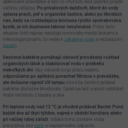
aplikované pravidelne a tiež vo chvíľach, keď jazierko prejde
väčšou záťažou.
Po prívalových dažďoch, ktoré do vody
splavia prach, peľ a organické častice, alebo po likvidácii
rias, kedy sa rozkladajúca biomasa rýchlo spotrebováva
kyslík, je ich doplnenie takmer nevyhnutné.
Práve tieto
situácie totiž najviac narúšajú rovnováhu medzi živinami a
mikroorganizmami, čo vedie k
zakalenej vode
a nežiaducim
riasam
.
Sezónne baktérie pomáhajú obnoviť prirodzený rozklad
organických látok a stabilizovať vodu v priebehu
niekoľkých dní.
Aby odviedli svoju prácu naplno,
odporúčame po aplikácii ponechať filtráciu v prevádzke,
ale dočasne vypnúť UV lampu
, ktorá by čerstvo pridané
baktérie zbytočne likvidovala. Oplatí sa tiež vopred odstrániť
hrubé nečistoty z hladiny a dna.
Pri teplote vody nad 12 °C je vhodné pridávať Bacter Pond
každé dva až štyri týždne, najmä v období horúčavy alebo
pri väčšej rybej záťaži.
Vďaka tomu zostane voda
priezračná, bez
peny
a nepríjemného zápachu.