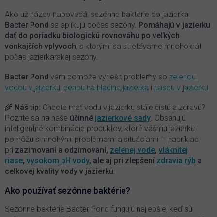
a
c
Ako už názov napovedá, sezónne baktérie do jazierka
i
Bacter Pond
sa aplikujú počas sezóny.
P
omáhajú v jazierku
e
dať do poriadku biologickú rovnováhu po veľkých
p
vonkajších vplyvoch
, s ktorými sa stretávame mnohokrát
r
počas jazierkarskej sezóny.
v
k
y
Bacter Pond
vám pomôže vyriešiť problémy so
zelenou
v
vodou v jazierku
,
penou na hladine jazierka
i
riasou v jazierku
.
ý
p
🌾 Náš tip:
Chcete mať vodu v jazierku stále čistú a zdravú?
i
Pozrite sa na naše
účinné
jazierkové sady
. Obsahujú
s
inteligentné kombinácie produktov, ktoré vášmu jazierku
u
pomôžu s mnohými problémami a situáciami — napríklad
pri
zazimovaní a odzimovaní,
zelenej vode
,
vláknitej
riase
,
vysokom pH vody
, ale aj pri zlepšení
zdravia rýb
a
celkovej kvality vody v jazierku
.
Ako používať sezónne baktérie?
Sezónne baktérie Bacter Pond fungujú najlepšie, keď sú