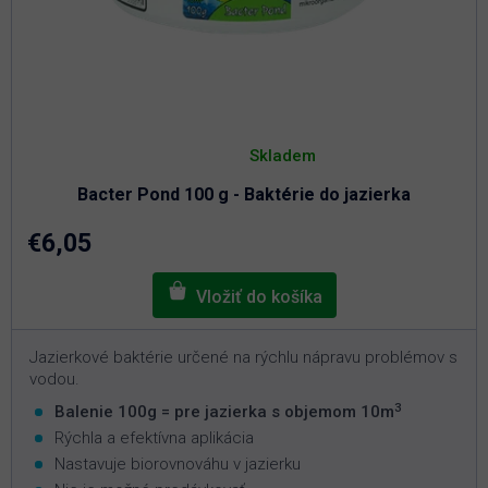
Priemerné
hodnotenie
Skladem
produktu
je
Bacter Pond 100 g - Baktérie do jazierka
5,0
z
5
€6,05
hviezdičiek.
Jazierkové baktérie určené na rýchlu nápravu problémov s
vodou.
3
Balenie 100g = pre jazierka s objemom 10m
Rýchla a efektívna aplikácia
Nastavuje biorovnováhu v jazierku