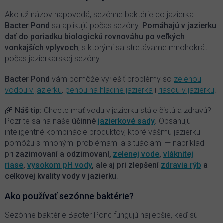
a
c
Ako už názov napovedá, sezónne baktérie do jazierka
i
Bacter Pond
sa aplikujú počas sezóny.
P
omáhajú v jazierku
e
dať do poriadku biologickú rovnováhu po veľkých
p
vonkajších vplyvoch
, s ktorými sa stretávame mnohokrát
r
počas jazierkarskej sezóny.
v
k
y
Bacter Pond
vám pomôže vyriešiť problémy so
zelenou
v
vodou v jazierku
,
penou na hladine jazierka
i
riasou v jazierku
.
ý
p
🌾 Náš tip:
Chcete mať vodu v jazierku stále čistú a zdravú?
i
Pozrite sa na naše
účinné
jazierkové sady
. Obsahujú
s
inteligentné kombinácie produktov, ktoré vášmu jazierku
u
pomôžu s mnohými problémami a situáciami — napríklad
pri
zazimovaní a odzimovaní,
zelenej vode
,
vláknitej
riase
,
vysokom pH vody
, ale aj pri zlepšení
zdravia rýb
a
celkovej kvality vody v jazierku
.
Ako používať sezónne baktérie?
Sezónne baktérie Bacter Pond fungujú najlepšie, keď sú