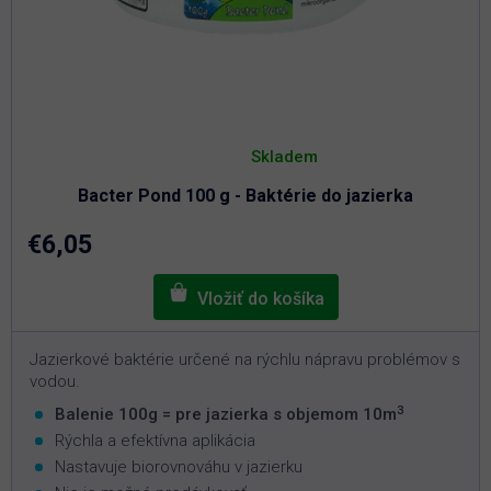
Priemerné
hodnotenie
Skladem
produktu
je
Bacter Pond 100 g - Baktérie do jazierka
5,0
z
5
€6,05
hviezdičiek.
Jazierkové baktérie určené na rýchlu nápravu problémov s
vodou.
3
Balenie 100g = pre jazierka s objemom 10m
Rýchla a efektívna aplikácia
Nastavuje biorovnováhu v jazierku