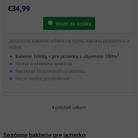
z
5
€34,99
hviezdičiek.
Jazierkové baktérie určené na rýchlu nápravu problémov s
vodou.
3
Balenie 1000g = pre jazierka s objemom 100m
Rýchla a efektívna aplikácia
Nastavuje biorovnováhu v jazierku
Nie je možné predávkovať
4
položiek celkom
O
v
l
á
d
Sezónne bakterie pre jazierko