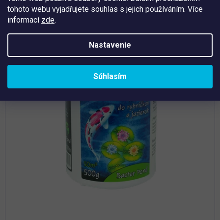
tohoto webu vyjadřujete souhlas s jejich používáním. Více
Tip
informací
zde
.
Nastavenie
Súhlasím
Priemerné