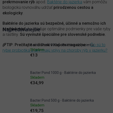
prekrmovanie rýb
apod.
Baktérie do jazierka
vám pomôžu
biologickú rovnováhu udržať
prirodzenou cestou a
ekologicky
.
Baktérie do jazierka sú bezpečné, účinné a nemožno ich
predávkovať
Najpredávanejšie
, čo zaisťuje optimálne podmienky pre vaše ryby
a rastliny.
Sú vyvinuté špeciálne pre slovenské podnebie.
🌾
TIP
:
Prečítajte si článok v našom magazíne
—
Čo sú to
Bacter Pond 300 g - Baktérie do jazierka
Skladem
rybie probiotiká a aký majú vplyv na choroby rýb v jazierku?
€13
Bacter Pond 1000 g - Baktérie do jazierka
Skladem
€34,99
Bacter Pond 500 g - Baktérie do jazierka
Skladem
€19,75