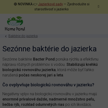
Prejsť
🔵
NOVINKA
👉
Jazierkové sady
— Zjednodušte si
na
starostlivosť o jazierko
obsah
Baktérie do jazierka
Sezónne baktérie do jazierka
Sezónne baktérie
Bacter Pond
ponúka rýchlu a efektívnu
nápravu rôznych problémov s vodou.
Stabilizujú krehkú
biologickú rovnováhu jazierka
, ktorá môže byť ľahko
narušená
počas neskorej jari a leta
.
Čo ovplyvňuje biologickú rovnováhu v jazierku?
Negatívny vplyv na biologickú rovnováhu v jazierku majú
enormné prívalové dažde, nadmerné množstvo peľu,
liečba rýb, rozklad odumretých rias
po ich likvidácii,