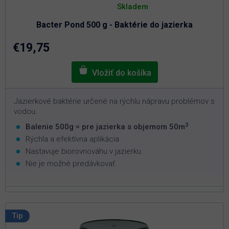
hodnotenie
Skladem
produktu
je
Bacter Pond 500 g - Baktérie do jazierka
5,0
z
5
€19,75
hviezdičiek.
Jazierkové baktérie určené na rýchlu nápravu problémov s
vodou.
3
Balenie 500g = pre jazierka s objemom 50m
Rýchla a efektívna aplikácia
Nastavuje biorovnováhu v jazierku
Nie je možné predávkovať
Tip