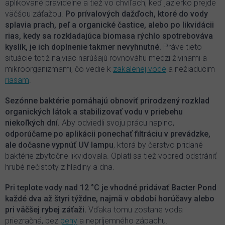
aplikované pravidelne a tiež vo chvíľach, keď jazierko prejde
väčšou záťažou.
Po prívalových dažďoch, ktoré do vody
splavia prach, peľ a organické častice, alebo po likvidácii
rias, kedy sa rozkladajúca biomasa rýchlo spotrebováva
kyslík, je ich doplnenie takmer nevyhnutné.
Práve tieto
situácie totiž najviac narúšajú rovnováhu medzi živinami a
mikroorganizmami, čo vedie k
zakalenej vode
a nežiaducim
riasam
.
Sezónne baktérie pomáhajú obnoviť prirodzený rozklad
organických látok a stabilizovať vodu v priebehu
niekoľkých dní.
Aby odviedli svoju prácu naplno,
odporúčame po aplikácii ponechať filtráciu v prevádzke,
ale dočasne vypnúť UV lampu
, ktorá by čerstvo pridané
baktérie zbytočne likvidovala. Oplatí sa tiež vopred odstrániť
hrubé nečistoty z hladiny a dna.
Pri teplote vody nad 12 °C je vhodné pridávať Bacter Pond
každé dva až štyri týždne, najmä v období horúčavy alebo
pri väčšej rybej záťaži.
Vďaka tomu zostane voda
priezračná, bez
peny
a nepríjemného zápachu.