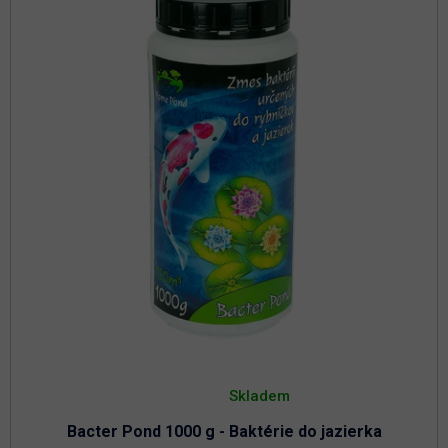
Priemerné
hodnotenie
Skladem
produktu
je
Bacter Pond 1000 g - Baktérie do jazierka
4,8