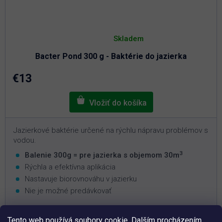
Priemerné
hodnotenie
Skladem
produktu
je
Bacter Pond 300 g - Baktérie do jazierka
5,0
z
5
€13
hviezdičiek.
Jazierkové baktérie určené na rýchlu nápravu problémov s
vodou.
3
Balenie 300g = pre jazierka s objemom 30m
Rýchla a efektívna aplikácia
Nastavuje biorovnováhu v jazierku
Nie je možné predávkovať
Tento web používá soubory cookie. Dalším procházením