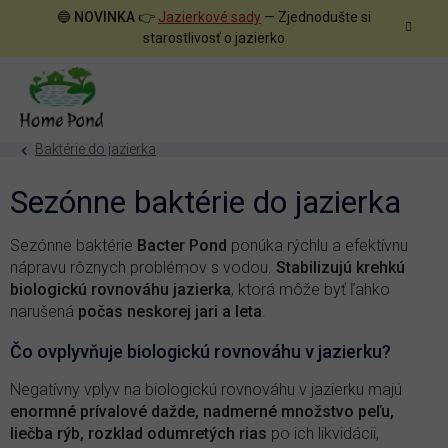
Prejsť
🔵
NOVINKA
👉
Jazierkové sady
— Zjednodušte si
na
starostlivosť o jazierko
obsah
Baktérie do jazierka
Sezónne baktérie do jazierka
Sezónne baktérie
Bacter Pond
ponúka rýchlu a efektívnu
nápravu rôznych problémov s vodou.
Stabilizujú krehkú
biologickú rovnováhu jazierka
, ktorá môže byť ľahko
narušená
počas neskorej jari a leta
.
Čo ovplyvňuje biologickú rovnováhu v jazierku?
Negatívny vplyv na biologickú rovnováhu v jazierku majú
enormné prívalové dažde, nadmerné množstvo peľu,
liečba rýb, rozklad odumretých rias
po ich likvidácii,