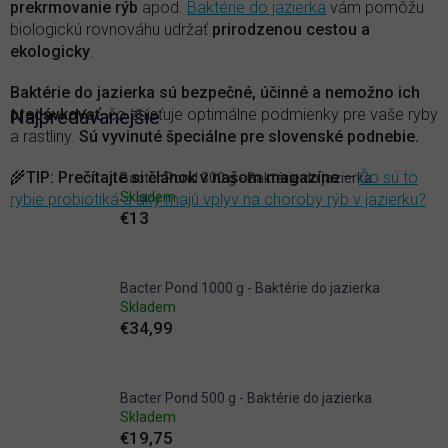
prekrmovanie rýb
apod.
Baktérie do jazierka
vám pomôžu
biologickú rovnováhu udržať
prirodzenou cestou a
ekologicky
.
Baktérie do jazierka sú bezpečné, účinné a nemožno ich
predávkovať
Najpredávanejšie
, čo zaisťuje optimálne podmienky pre vaše ryby
a rastliny.
Sú vyvinuté špeciálne pre slovenské podnebie.
🌾
TIP
:
Prečítajte si článok v našom magazíne
—
Čo sú to
Bacter Pond 300 g - Baktérie do jazierka
Skladem
rybie probiotiká a aký majú vplyv na choroby rýb v jazierku?
€13
Bacter Pond 1000 g - Baktérie do jazierka
Skladem
€34,99
Bacter Pond 500 g - Baktérie do jazierka
Skladem
€19,75