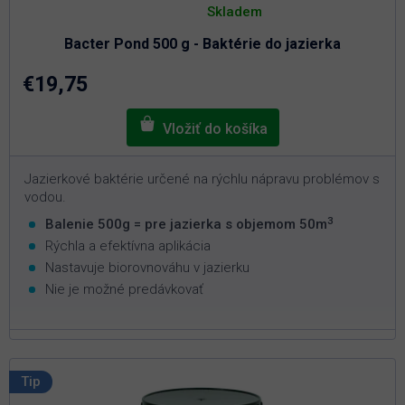
hodnotenie
Skladem
produktu
je
Bacter Pond 500 g - Baktérie do jazierka
5,0
z
5
€19,75
hviezdičiek.
Jazierkové baktérie určené na rýchlu nápravu problémov s
vodou.
3
Balenie 500g = pre jazierka s objemom 50m
Rýchla a efektívna aplikácia
Nastavuje biorovnováhu v jazierku
Nie je možné predávkovať
Tip