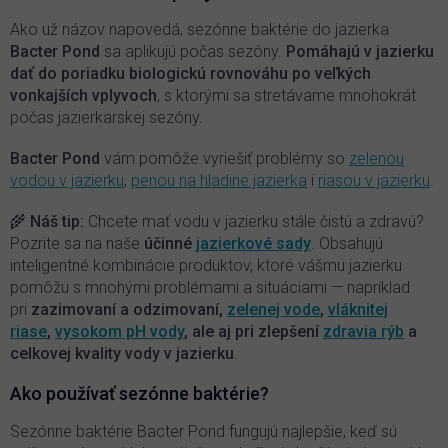
a
c
Ako už názov napovedá, sezónne baktérie do jazierka
i
Bacter Pond
sa aplikujú počas sezóny.
P
omáhajú v jazierku
e
dať do poriadku biologickú rovnováhu po veľkých
p
vonkajších vplyvoch
, s ktorými sa stretávame mnohokrát
r
počas jazierkarskej sezóny.
v
k
y
Bacter Pond
vám pomôže vyriešiť problémy so
zelenou
v
vodou v jazierku
,
penou na hladine jazierka
i
riasou v jazierku
.
ý
p
🌾 Náš tip:
Chcete mať vodu v jazierku stále čistú a zdravú?
i
Pozrite sa na naše
účinné
jazierkové sady
. Obsahujú
s
inteligentné kombinácie produktov, ktoré vášmu jazierku
u
pomôžu s mnohými problémami a situáciami — napríklad
pri
zazimovaní a odzimovaní,
zelenej vode
,
vláknitej
riase
,
vysokom pH vody
, ale aj pri zlepšení
zdravia rýb
a
celkovej kvality vody v jazierku
.
Ako používať sezónne baktérie?
Sezónne baktérie Bacter Pond fungujú najlepšie, keď sú