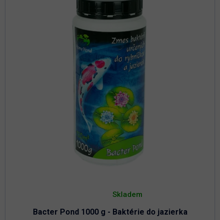
Priemerné
hodnotenie
Skladem
produktu
je
Bacter Pond 1000 g - Baktérie do jazierka
4,8