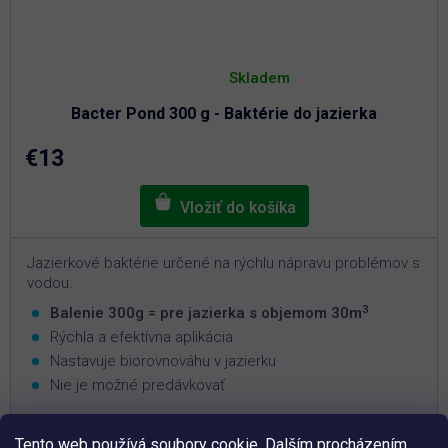
Priemerné
hodnotenie
Skladem
produktu
je
Bacter Pond 300 g - Baktérie do jazierka
5,0
z
5
€13
hviezdičiek.
Jazierkové baktérie určené na rýchlu nápravu problémov s
vodou.
3
Balenie 300g = pre jazierka s objemom 30m
Rýchla a efektívna aplikácia
Nastavuje biorovnováhu v jazierku
Nie je možné predávkovať
Tento web používá soubory cookie. Dalším procházením