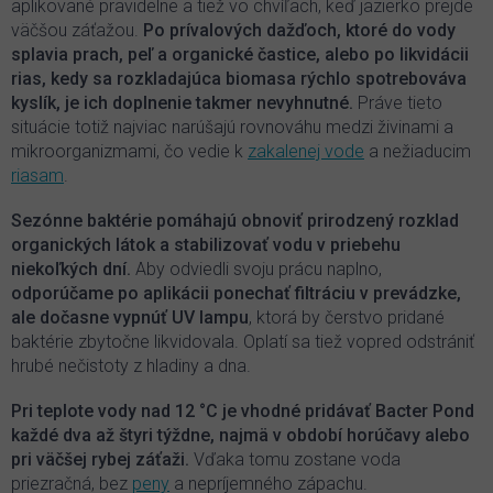
aplikované pravidelne a tiež vo chvíľach, keď jazierko prejde
väčšou záťažou.
Po prívalových dažďoch, ktoré do vody
splavia prach, peľ a organické častice, alebo po likvidácii
rias, kedy sa rozkladajúca biomasa rýchlo spotrebováva
kyslík, je ich doplnenie takmer nevyhnutné.
Práve tieto
situácie totiž najviac narúšajú rovnováhu medzi živinami a
mikroorganizmami, čo vedie k
zakalenej vode
a nežiaducim
riasam
.
Sezónne baktérie pomáhajú obnoviť prirodzený rozklad
organických látok a stabilizovať vodu v priebehu
niekoľkých dní.
Aby odviedli svoju prácu naplno,
odporúčame po aplikácii ponechať filtráciu v prevádzke,
ale dočasne vypnúť UV lampu
, ktorá by čerstvo pridané
baktérie zbytočne likvidovala. Oplatí sa tiež vopred odstrániť
hrubé nečistoty z hladiny a dna.
Pri teplote vody nad 12 °C je vhodné pridávať Bacter Pond
každé dva až štyri týždne, najmä v období horúčavy alebo
pri väčšej rybej záťaži.
Vďaka tomu zostane voda
priezračná, bez
peny
a nepríjemného zápachu.