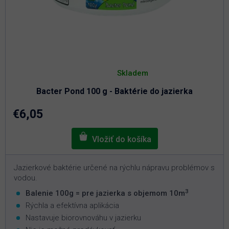
Priemerné
hodnotenie
Skladem
produktu
je
Bacter Pond 100 g - Baktérie do jazierka
5,0
z
5
€6,05
hviezdičiek.
Jazierkové baktérie určené na rýchlu nápravu problémov s
vodou.
3
Balenie 100g = pre jazierka s objemom 10m
Rýchla a efektívna aplikácia
Nastavuje biorovnováhu v jazierku