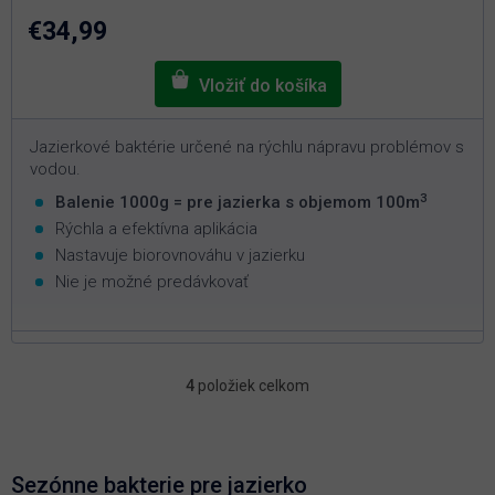
z
5
€34,99
hviezdičiek.
Jazierkové baktérie určené na rýchlu nápravu problémov s
vodou.
3
Balenie 1000g = pre jazierka s objemom 100m
Rýchla a efektívna aplikácia
Nastavuje biorovnováhu v jazierku
Nie je možné predávkovať
4
položiek celkom
O
v
l
á
d
Sezónne bakterie pre jazierko