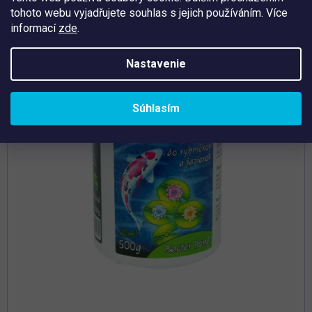
tohoto webu vyjadřujete souhlas s jejich používáním. Více
Tip
informací
zde
.
Nastavenie
Súhlasím
Priemerné