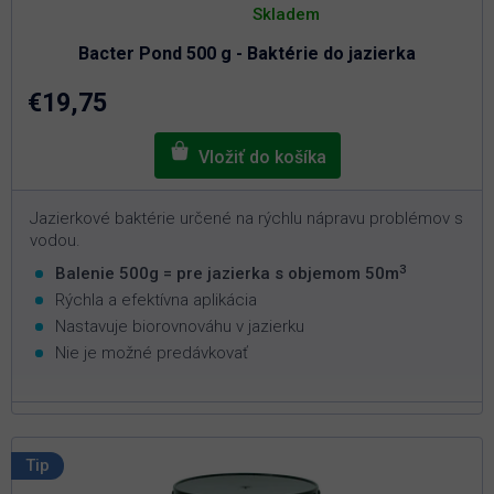
hodnotenie
Skladem
produktu
je
Bacter Pond 500 g - Baktérie do jazierka
5,0
z
5
€19,75
hviezdičiek.
Jazierkové baktérie určené na rýchlu nápravu problémov s
vodou.
3
Balenie 500g = pre jazierka s objemom 50m
Rýchla a efektívna aplikácia
Nastavuje biorovnováhu v jazierku
Nie je možné predávkovať
Tip