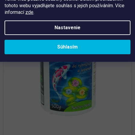
tohoto webu vyjadřujete souhlas s jejich používáním. Více
Tip
informací
zde
.
Nastavenie
Súhlasím
Priemerné