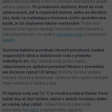
aplikované pravidelne a tiež vo chvíľach, keď jazierko prejde
väčšou záťažou.
Po prívalových dažďoch, ktoré do vody
splavia prach, peľ a organické častice, alebo po likvidácii
rias, kedy sa rozkladajúca biomasa rýchlo spotrebováva
kyslík, je ich doplnenie takmer nevyhnutné.
Práve tieto
situácie totiž najviac narúšajú rovnováhu medzi živinami a
mikroorganizmami, čo vedie k
zakalenej vode
a nežiaducim
riasam
.
Sezónne baktérie pomáhajú obnoviť prirodzený rozklad
organických látok a stabilizovať vodu v priebehu
niekoľkých dní.
Aby odviedli svoju prácu naplno,
odporúčame po aplikácii ponechať filtráciu v prevádzke,
ale dočasne vypnúť UV lampu
, ktorá by čerstvo pridané
baktérie zbytočne likvidovala. Oplatí sa tiež vopred odstrániť
hrubé nečistoty z hladiny a dna.
Pri teplote vody nad 12 °C je vhodné pridávať Bacter Pond
každé dva až štyri týždne, najmä v období horúčavy alebo
pri väčšej rybej záťaži.
Vďaka tomu zostane voda
priezračná, bez
peny
a nepríjemného zápachu.