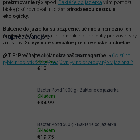
prekrmovanie rýb
apod.
Baktérie do jazierka
vám pomôžu
biologickú rovnováhu udržať
prirodzenou cestou a
ekologicky
.
Baktérie do jazierka sú bezpečné, účinné a nemožno ich
predávkovať
Najpredávanejšie
, čo zaisťuje optimálne podmienky pre vaše ryby
a rastliny.
Sú vyvinuté špeciálne pre slovenské podnebie.
🌾
TIP
:
Prečítajte si článok v našom magazíne
—
Čo sú to
Bacter Pond 300 g - Baktérie do jazierka
Skladem
rybie probiotiká a aký majú vplyv na choroby rýb v jazierku?
€13
Bacter Pond 1000 g - Baktérie do jazierka
Skladem
€34,99
Bacter Pond 500 g - Baktérie do jazierka
Skladem
€19,75