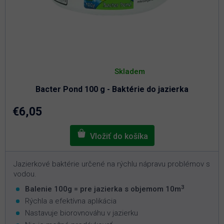
Priemerné
hodnotenie
Skladem
produktu
je
Bacter Pond 100 g - Baktérie do jazierka
5,0
z
5
€6,05
hviezdičiek.
Jazierkové baktérie určené na rýchlu nápravu problémov s
vodou.
3
Balenie 100g = pre jazierka s objemom 10m
Rýchla a efektívna aplikácia
Nastavuje biorovnováhu v jazierku