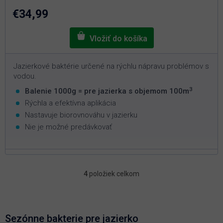
z
5
€34,99
hviezdičiek.
Jazierkové baktérie určené na rýchlu nápravu problémov s
vodou.
3
Balenie 1000g = pre jazierka s objemom 100m
Rýchla a efektívna aplikácia
Nastavuje biorovnováhu v jazierku
Nie je možné predávkovať
4
položiek celkom
O
v
l
á
d
Sezónne bakterie pre jazierko