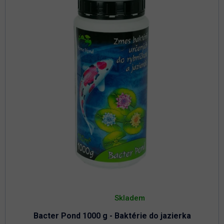
Priemerné
hodnotenie
Skladem
produktu
je
Bacter Pond 1000 g - Baktérie do jazierka
4,8