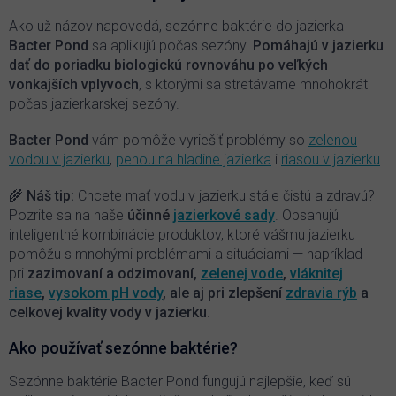
a
c
Ako už názov napovedá, sezónne baktérie do jazierka
i
Bacter Pond
sa aplikujú počas sezóny.
P
omáhajú v jazierku
e
dať do poriadku biologickú rovnováhu po veľkých
p
vonkajších vplyvoch
, s ktorými sa stretávame mnohokrát
r
počas jazierkarskej sezóny.
v
k
y
Bacter Pond
vám pomôže vyriešiť problémy so
zelenou
v
vodou v jazierku
,
penou na hladine jazierka
i
riasou v jazierku
.
ý
p
🌾 Náš tip:
Chcete mať vodu v jazierku stále čistú a zdravú?
i
Pozrite sa na naše
účinné
jazierkové sady
. Obsahujú
s
inteligentné kombinácie produktov, ktoré vášmu jazierku
u
pomôžu s mnohými problémami a situáciami — napríklad
pri
zazimovaní a odzimovaní,
zelenej vode
,
vláknitej
riase
,
vysokom pH vody
, ale aj pri zlepšení
zdravia rýb
a
celkovej kvality vody v jazierku
.
Ako používať sezónne baktérie?
Sezónne baktérie Bacter Pond fungujú najlepšie, keď sú