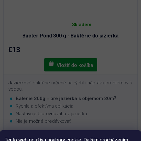
Priemerné
hodnotenie
Skladem
produktu
je
Bacter Pond 300 g - Baktérie do jazierka
5,0
z
5
€13
hviezdičiek.
Jazierkové baktérie určené na rýchlu nápravu problémov s
vodou.
3
Balenie 300g = pre jazierka s objemom 30m
Rýchla a efektívna aplikácia
Nastavuje biorovnováhu v jazierku
Nie je možné predávkovať
Tento web používá soubory cookie. Dalším procházením