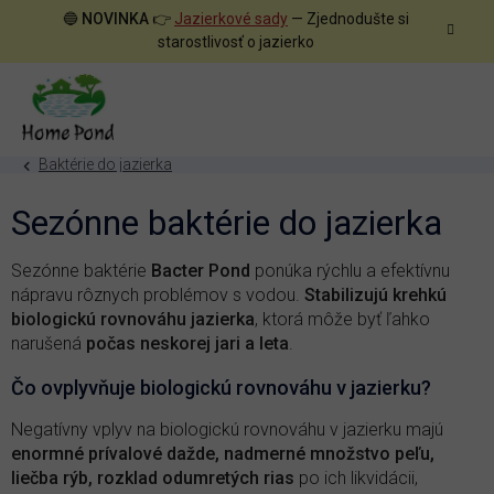
Prejsť
🔵
NOVINKA
👉
Jazierkové sady
— Zjednodušte si
na
starostlivosť o jazierko
obsah
Baktérie do jazierka
Sezónne baktérie do jazierka
Sezónne baktérie
Bacter Pond
ponúka rýchlu a efektívnu
nápravu rôznych problémov s vodou.
Stabilizujú krehkú
biologickú rovnováhu jazierka
, ktorá môže byť ľahko
narušená
počas neskorej jari a leta
.
Čo ovplyvňuje biologickú rovnováhu v jazierku?
Negatívny vplyv na biologickú rovnováhu v jazierku majú
enormné prívalové dažde, nadmerné množstvo peľu,
liečba rýb, rozklad odumretých rias
po ich likvidácii,