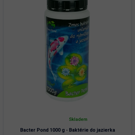
Priemerné
hodnotenie
Skladem
produktu
je
Bacter Pond 1000 g - Baktérie do jazierka
4,8