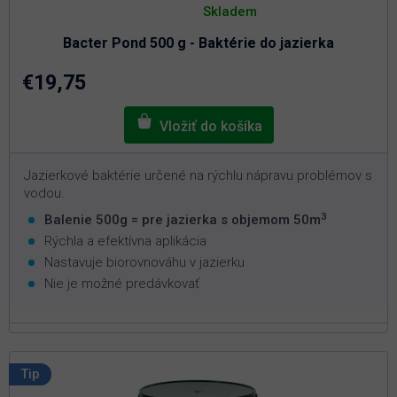
hodnotenie
Skladem
produktu
je
Bacter Pond 500 g - Baktérie do jazierka
5,0
z
5
€19,75
hviezdičiek.
Jazierkové baktérie určené na rýchlu nápravu problémov s
vodou.
3
Balenie 500g = pre jazierka s objemom 50m
Rýchla a efektívna aplikácia
Nastavuje biorovnováhu v jazierku
Nie je možné predávkovať
Tip