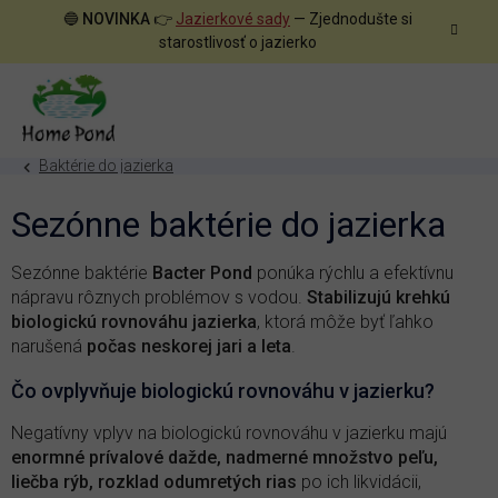
Prejsť
🔵
NOVINKA
👉
Jazierkové sady
— Zjednodušte si
na
starostlivosť o jazierko
obsah
Baktérie do jazierka
Sezónne baktérie do jazierka
Sezónne baktérie
Bacter Pond
ponúka rýchlu a efektívnu
nápravu rôznych problémov s vodou.
Stabilizujú krehkú
biologickú rovnováhu jazierka
, ktorá môže byť ľahko
narušená
počas neskorej jari a leta
.
Čo ovplyvňuje biologickú rovnováhu v jazierku?
Negatívny vplyv na biologickú rovnováhu v jazierku majú
enormné prívalové dažde, nadmerné množstvo peľu,
liečba rýb, rozklad odumretých rias
po ich likvidácii,