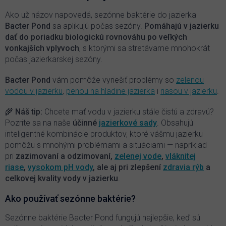
a
c
Ako už názov napovedá, sezónne baktérie do jazierka
i
Bacter Pond
sa aplikujú počas sezóny.
P
omáhajú v jazierku
e
dať do poriadku biologickú rovnováhu po veľkých
p
vonkajších vplyvoch
, s ktorými sa stretávame mnohokrát
r
počas jazierkarskej sezóny.
v
k
y
Bacter Pond
vám pomôže vyriešiť problémy so
zelenou
v
vodou v jazierku
,
penou na hladine jazierka
i
riasou v jazierku
.
ý
p
🌾 Náš tip:
Chcete mať vodu v jazierku stále čistú a zdravú?
i
Pozrite sa na naše
účinné
jazierkové sady
. Obsahujú
s
inteligentné kombinácie produktov, ktoré vášmu jazierku
u
pomôžu s mnohými problémami a situáciami — napríklad
pri
zazimovaní a odzimovaní,
zelenej vode
,
vláknitej
riase
,
vysokom pH vody
, ale aj pri zlepšení
zdravia rýb
a
celkovej kvality vody v jazierku
.
Ako používať sezónne baktérie?
Sezónne baktérie Bacter Pond fungujú najlepšie, keď sú