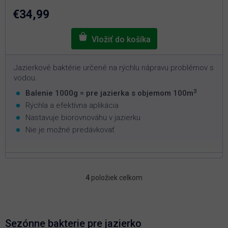
z
5
€34,99
hviezdičiek.
Jazierkové baktérie určené na rýchlu nápravu problémov s
vodou.
3
Balenie 1000g = pre jazierka s objemom 100m
Rýchla a efektívna aplikácia
Nastavuje biorovnováhu v jazierku
Nie je možné predávkovať
4
položiek celkom
O
v
l
á
d
Sezónne bakterie pre jazierko