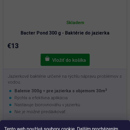
Priemerné
hodnotenie
Skladem
produktu
je
Bacter Pond 300 g - Baktérie do jazierka
5,0
z
5
€13
hviezdičiek.
Jazierkové baktérie určené na rýchlu nápravu problémov s
vodou.
3
Balenie 300g = pre jazierka s objemom 30m
Rýchla a efektívna aplikácia
Nastavuje biorovnováhu v jazierku
Nie je možné predávkovať
Tento web používá soubory cookie. Dalším procházením