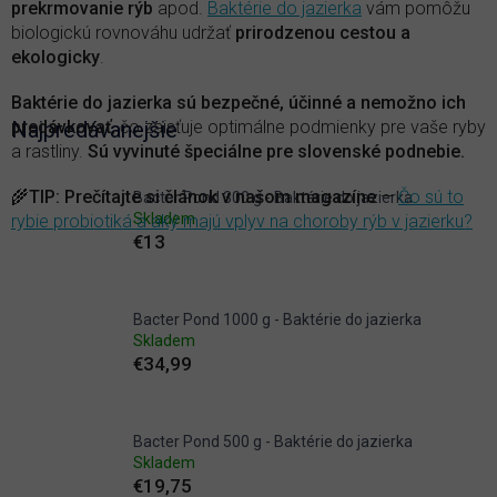
prekrmovanie rýb
apod.
Baktérie do jazierka
vám pomôžu
biologickú rovnováhu udržať
prirodzenou cestou a
ekologicky
.
Baktérie do jazierka sú bezpečné, účinné a nemožno ich
predávkovať
Najpredávanejšie
, čo zaisťuje optimálne podmienky pre vaše ryby
a rastliny.
Sú vyvinuté špeciálne pre slovenské podnebie.
🌾
TIP
:
Prečítajte si článok v našom magazíne
—
Čo sú to
Bacter Pond 300 g - Baktérie do jazierka
Skladem
rybie probiotiká a aký majú vplyv na choroby rýb v jazierku?
€13
Bacter Pond 1000 g - Baktérie do jazierka
Skladem
€34,99
Bacter Pond 500 g - Baktérie do jazierka
Skladem
€19,75