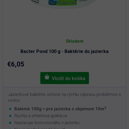
Priemerné
hodnotenie
Skladem
produktu
je
Bacter Pond 100 g - Baktérie do jazierka
5,0
z
5
€6,05
hviezdičiek.
Jazierkové baktérie určené na rýchlu nápravu problémov s
vodou.
3
Balenie 100g = pre jazierka s objemom 10m
Rýchla a efektívna aplikácia
Nastavuje biorovnováhu v jazierku