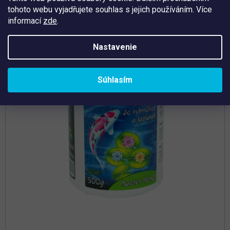
tohoto webu vyjadřujete souhlas s jejich používáním. Více
Tip
informací
zde
.
Nastavenie
Súhlasím
Priemerné