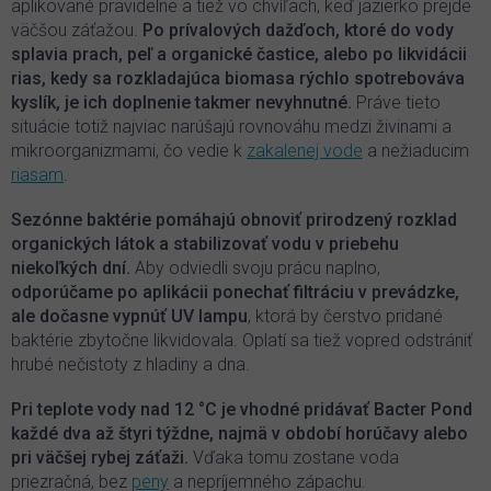
aplikované pravidelne a tiež vo chvíľach, keď jazierko prejde
väčšou záťažou.
Po prívalových dažďoch, ktoré do vody
splavia prach, peľ a organické častice, alebo po likvidácii
rias, kedy sa rozkladajúca biomasa rýchlo spotrebováva
kyslík, je ich doplnenie takmer nevyhnutné.
Práve tieto
situácie totiž najviac narúšajú rovnováhu medzi živinami a
mikroorganizmami, čo vedie k
zakalenej vode
a nežiaducim
riasam
.
Sezónne baktérie pomáhajú obnoviť prirodzený rozklad
organických látok a stabilizovať vodu v priebehu
niekoľkých dní.
Aby odviedli svoju prácu naplno,
odporúčame po aplikácii ponechať filtráciu v prevádzke,
ale dočasne vypnúť UV lampu
, ktorá by čerstvo pridané
baktérie zbytočne likvidovala. Oplatí sa tiež vopred odstrániť
hrubé nečistoty z hladiny a dna.
Pri teplote vody nad 12 °C je vhodné pridávať Bacter Pond
každé dva až štyri týždne, najmä v období horúčavy alebo
pri väčšej rybej záťaži.
Vďaka tomu zostane voda
priezračná, bez
peny
a nepríjemného zápachu.