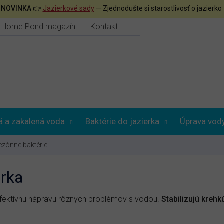

NOVINKA
👉
Jazierkové sady
— Zjednodušte si starostlivosť o jazierko
Home Pond magazín
Kontakt
á a zakalená voda
Baktérie do jazierka
Úprava vod
ezónne baktérie
erka
fektívnu nápravu rôznych problémov s vodou.
Stabilizujú kreh