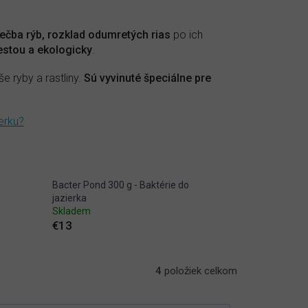
ečba rýb, rozklad odumretých rias
po ich
estou a ekologicky
.
e ryby a rastliny.
Sú vyvinuté špeciálne pre
ierku?
Bacter Pond 300 g - Baktérie do
jazierka
Skladem
€13
4
položiek celkom