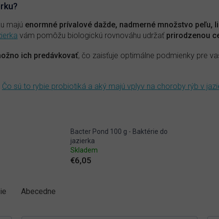
erku?
ku majú
enormné prívalové dažde, nadmerné množstvo peľu, li
zierka
vám pomôžu biologickú rovnováhu udržať
prirodzenou c
možno ich predávkovať
, čo zaisťuje optimálne podmienky pre vaš
Čo sú to rybie probiotiká a aký majú vplyv na choroby rýb v jaz
Bacter Pond 100 g - Baktérie do
jazierka
Skladem
€6,05
ie
Abecedne