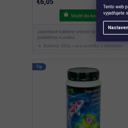
€6,05
hviezdičiek.
Tento web p
vyjadřujete 
Nastaven
Jazierkové baktérie určené na rýchlu nápravu
problémov s vodou.
Balenie 100g = pre jazierka s objemom
3
10m
Rýchla a efektívna aplikácia
Nastavuje biorovnováhu v jazierku
Tip
Nie je možné predávkovať