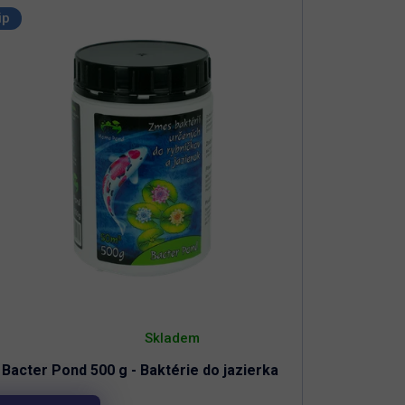
ip
Priemerné
hodnotenie
Skladem
produktu
je
Bacter Pond 500 g - Baktérie do jazierka
5,0
z
5