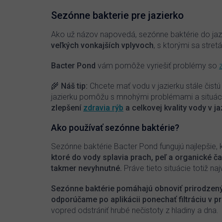
Nie je možné predávkovať
Sezónne bakterie pre jazierko
Ako už názov napovedá, sezónne baktérie do ja
veľkých vonkajších vplyvoch
, s ktorými sa str
Bacter Pond
vám pomôže vyriešiť problémy so
🌾 Náš tip:
Chcete mať vodu v jazierku stále čist
jazierku pomôžu s mnohými problémami a situáci
zlepšení
zdravia rýb
a celkovej kvality vody v ja
Ako používať sezónne baktérie?
Sezónne baktérie Bacter Pond fungujú najlepšie, 
ktoré do vody splavia prach, peľ a organické ča
takmer nevyhnutné.
Práve tieto situácie totiž n
Sezónne baktérie pomáhajú obnoviť prirodzený 
odporúčame po aplikácii ponechať filtráciu v 
vopred odstrániť hrubé nečistoty z hladiny a dna.