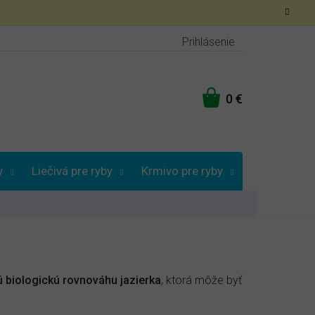
Prihlásenie
NÁKUPNÝ
KOŠÍK
y
Liečivá pre ryby
Krmivo pre ryby
Vybrať podľa
kú biologickú rovnováhu jazierka
, ktorá môže byť