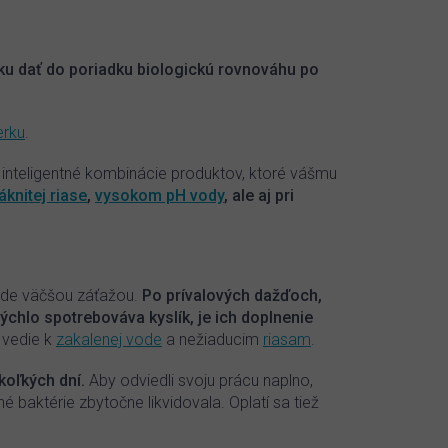
ku dať do poriadku biologickú rovnováhu po
erku
.
 inteligentné kombinácie produktov, ktoré vášmu
áknitej riase
,
vysokom pH vody
, ale aj pri
rejde väčšou záťažou.
Po prívalových dažďoch,
rýchlo spotrebováva kyslík, je ich doplnenie
 vedie k
zakalenej vode
a nežiaducim
riasam
.
koľkých dní.
Aby odviedli svoju prácu naplno,
né baktérie zbytočne likvidovala. Oplatí sa tiež