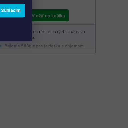
€19,75
hviezdičiek.
Súhlasím
azierkové baktérie určené na rýchlu nápravu
problémov s vodou.
Balenie 500g = pre jazierka s objemom
3
50m
Rýchla a efektívna aplikácia
Nastavuje biorovnováhu v jazierku
Nie je možné predávkovať