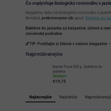
Čo ovplyvňuje biologickú rovnováhu v jazi
Negatívny vplyv na biologickú rovnováhu v jazier
likvidácii,
prekrmovanie rýb
apod.
Baktérie do ja
Baktérie do jazierka sú bezpečné, účinné a ne
slovenské podnebie.
🌾
TIP
:
Prečítajte si článok v našom magazíne
—
Najpredávanejšie
Bacter Pond 500 g - Baktérie do
jazierka
Skladem
€19,75
Najlacnejšie
Najdrahšie
Najpredávanejš
R
a
V
d