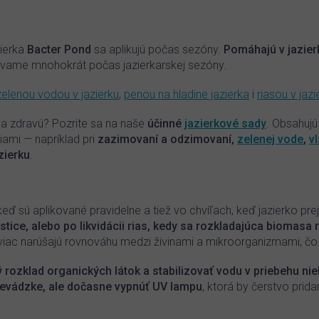
v
l
á
d
zierka
Bacter Pond
sa aplikujú počas sezóny.
P
omáhajú v jazier
a
etávame mnohokrát počas jazierkarskej sezóny.
c
i
zelenou vodou v jazierku
,
penou na hladine jazierka
i
riasou v jazi
e
p
ú a zdravú? Pozrite sa na naše
účinné
jazierkové sady
. Obsahujú
r
ami — napríklad pri
zazimovaní a odzimovaní,
zelenej vode
,
vl
v
k
zierku
.
y
v
ý
p
keď sú aplikované pravidelne a tiež vo chvíľach, keď jazierko p
i
stice, alebo po likvidácii rias, kedy sa rozkladajúca biomasa 
s
ajviac narúšajú rovnováhu medzi živinami a mikroorganizmami, čo
u
rozklad organických látok a stabilizovať vodu v priebehu nie
prevádzke, ale dočasne vypnúť UV lampu
, ktorá by čerstvo prida