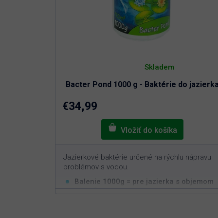
Priemerné
hodnotenie
Skladem
produktu
je
Bacter Pond 1000 g - Baktérie do jazierk
4,8
z
5
€34,99
hviezdičiek.
Jazierkové baktérie určené na rýchlu nápravu
problémov s vodou.
Balenie 1000g = pre jazierka s objemom
3
100m
Rýchla a efektívna aplikácia
Nastavuje biorovnováhu v jazierku