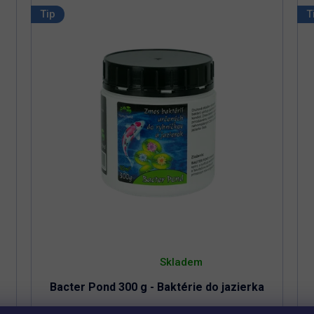
Tip
T
Priemerné
hodnotenie
Skladem
produktu
je
Bacter Pond 300 g - Baktérie do jazierka
5,0
z
5