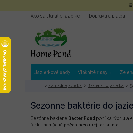
Prejsť

na
obsah
Ako sa starať o jazierko
Doprava a platba
Jazierkové sady
Vláknité riasy
Zelen
Domov
Záhradné jazierka
Baktérie do jazierka
S
Poradna
Sezónne baktérie do jazi
Sezónne baktérie
Bacter Pond
ponúka rýchlu a e
ľahko narušená
počas neskorej jari a leta
.