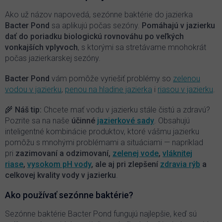
a
c
Ako už názov napovedá, sezónne baktérie do jazierka
i
Bacter Pond
sa aplikujú počas sezóny.
P
omáhajú v jazierku
e
dať do poriadku biologickú rovnováhu po veľkých
p
vonkajších vplyvoch
, s ktorými sa stretávame mnohokrát
r
počas jazierkarskej sezóny.
v
k
y
Bacter Pond
vám pomôže vyriešiť problémy so
zelenou
v
vodou v jazierku
,
penou na hladine jazierka
i
riasou v jazierku
.
ý
p
🌾 Náš tip:
Chcete mať vodu v jazierku stále čistú a zdravú?
i
Pozrite sa na naše
účinné
jazierkové sady
. Obsahujú
s
inteligentné kombinácie produktov, ktoré vášmu jazierku
u
pomôžu s mnohými problémami a situáciami — napríklad
pri
zazimovaní a odzimovaní,
zelenej vode
,
vláknitej
riase
,
vysokom pH vody
, ale aj pri zlepšení
zdravia rýb
a
celkovej kvality vody v jazierku
.
Ako používať sezónne baktérie?
Sezónne baktérie Bacter Pond fungujú najlepšie, keď sú