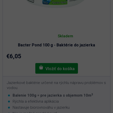
Priemerné
hodnotenie
Skladem
produktu
je
Bacter Pond 100 g - Baktérie do jazierka
5,0
z
5
€6,05
hviezdičiek.
Jazierkové baktérie určené na rýchlu nápravu problémov s
vodou.
3
Balenie 100g = pre jazierka s objemom 10m
Rýchla a efektívna aplikácia
Nastavuje biorovnováhu v jazierku