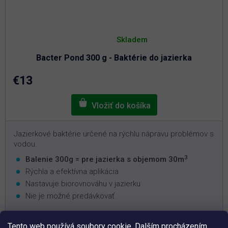
Priemerné
hodnotenie
Skladem
produktu
je
Bacter Pond 300 g - Baktérie do jazierka
5,0
z
5
€13
hviezdičiek.
Jazierkové baktérie určené na rýchlu nápravu problémov s
vodou.
3
Balenie 300g = pre jazierka s objemom 30m
Rýchla a efektívna aplikácia
Nastavuje biorovnováhu v jazierku
Nie je možné predávkovať
Tento web používá soubory cookie. Dalším procházením