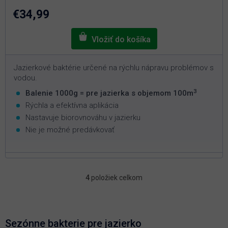
z
5
€34,99
hviezdičiek.
Jazierkové baktérie určené na rýchlu nápravu problémov s
vodou.
3
Balenie 1000g = pre jazierka s objemom 100m
Rýchla a efektívna aplikácia
Nastavuje biorovnováhu v jazierku
Nie je možné predávkovať
4
položiek celkom
O
v
l
á
d
Sezónne bakterie pre jazierko