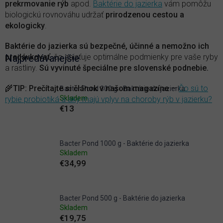
prekrmovanie rýb
apod.
Baktérie do jazierka
vám pomôžu
biologickú rovnováhu udržať
prirodzenou cestou a
ekologicky
.
Baktérie do jazierka sú bezpečné, účinné a nemožno ich
predávkovať
Najpredávanejšie
, čo zaisťuje optimálne podmienky pre vaše ryby
a rastliny.
Sú vyvinuté špeciálne pre slovenské podnebie.
🌾
TIP
:
Prečítajte si článok v našom magazíne
—
Čo sú to
Bacter Pond 300 g - Baktérie do jazierka
Skladem
rybie probiotiká a aký majú vplyv na choroby rýb v jazierku?
€13
Bacter Pond 1000 g - Baktérie do jazierka
Skladem
€34,99
Bacter Pond 500 g - Baktérie do jazierka
Skladem
€19,75