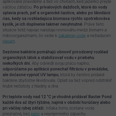
aplikované pravidelne a tiež vo chvíľach, keď jazierko prejde
väčšou záťažou.
Po prívalových dažďoch, ktoré do vody
splavia prach, peľ a organické častice, alebo po likvidácii
rias, kedy sa rozkladajúca biomasa rýchlo spotrebováva
kyslík, je ich doplnenie takmer nevyhnutné.
Práve tieto
situácie totiž najviac narúšajú rovnováhu medzi živinami a
mikroorganizmami, čo vedie k
zakalenej vode
a nežiaducim
riasam
.
Sezónne baktérie pomáhajú obnoviť prirodzený rozklad
organických látok a stabilizovať vodu v priebehu
niekoľkých dní.
Aby odviedli svoju prácu naplno,
odporúčame po aplikácii ponechať filtráciu v prevádzke,
ale dočasne vypnúť UV lampu
, ktorá by čerstvo pridané
baktérie zbytočne likvidovala. Oplatí sa tiež vopred odstrániť
hrubé nečistoty z hladiny a dna.
Pri teplote vody nad 12 °C je vhodné pridávať Bacter Pond
každé dva až štyri týždne, najmä v období horúčavy alebo
pri väčšej rybej záťaži.
Vďaka tomu zostane voda
priezračná, bez
peny
a nepríjemného zápachu.