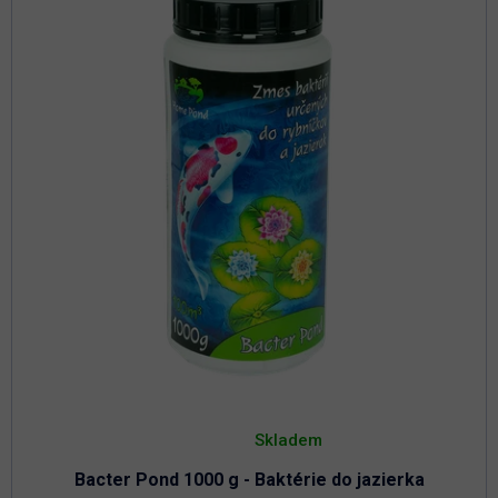
Priemerné
hodnotenie
Skladem
produktu
je
Bacter Pond 1000 g - Baktérie do jazierka
4,8