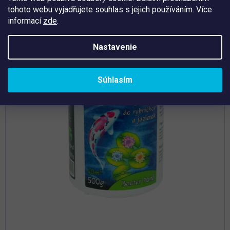
tohoto webu vyjadřujete souhlas s jejich používáním. Více
Tip
informací
zde
.
Nastavenie
Súhlasím
Priemerné