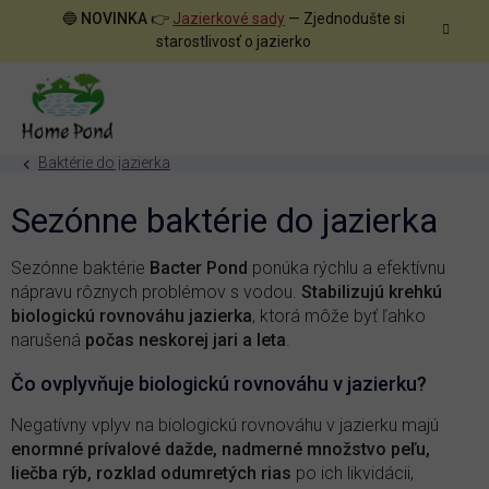
Prejsť
🔵
NOVINKA
👉
Jazierkové sady
— Zjednodušte si
na
starostlivosť o jazierko
obsah
Baktérie do jazierka
Sezónne baktérie do jazierka
Sezónne baktérie
Bacter Pond
ponúka rýchlu a efektívnu
nápravu rôznych problémov s vodou.
Stabilizujú krehkú
biologickú rovnováhu jazierka
, ktorá môže byť ľahko
narušená
počas neskorej jari a leta
.
Čo ovplyvňuje biologickú rovnováhu v jazierku?
Negatívny vplyv na biologickú rovnováhu v jazierku majú
enormné prívalové dažde, nadmerné množstvo peľu,
liečba rýb, rozklad odumretých rias
po ich likvidácii,