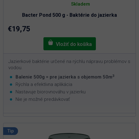
hodnotenie
Skladem
produktu
je
Bacter Pond 500 g - Baktérie do jazierka
5,0
z
5
€19,75
hviezdičiek.
Jazierkové baktérie určené na rýchlu nápravu problémov s
vodou.
3
Balenie 500g = pre jazierka s objemom 50m
Rýchla a efektívna aplikácia
Nastavuje biorovnováhu v jazierku
Nie je možné predávkovať
Tip