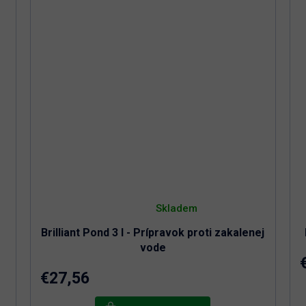
Priemerné
hodnotenie
Skladem
produktu
je
Brilliant Pond 3 l - Prípravok proti zakalenej
5,0
z
vode
5
hviezdičiek.
€27,56