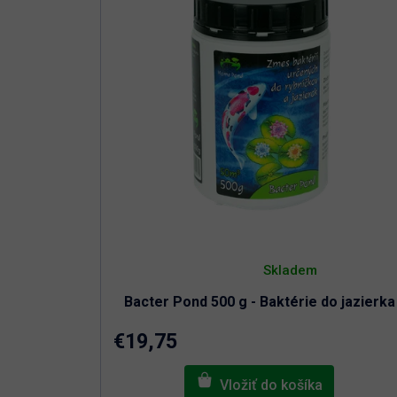
Priemerné
hodnotenie
Skladem
produktu
je
Bacter Pond 500 g - Baktérie do jazierka
5,0
z
5
€19,75
hviezdičiek.