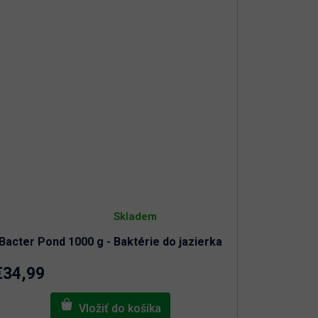
Priemerné
hodnotenie
Skladem
produktu
je
Bacter Pond 1000 g - Baktérie do jazierka
4,8
z
5
€34,99
hviezdičiek.