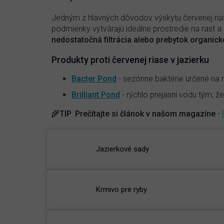
Jedným z hlavných dôvodov výskytu červenej rias
podmienky vytvárajú ideálne prostredie na rast 
nedostatočná filtrácia alebo prebytok organic
Produkty proti červenej riase v jazierku
Bacter Pond
- sezónne baktérie určené na
Brilliant Pond
- rýchlo prejasní vodu tým, ž
🌾
TIP
:
Prečítajte si článok v našom magazíne
-
Jazierkové sady
Krmivo pre ryby