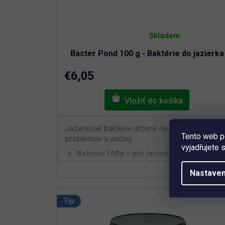
Priemerné
hodnotenie
Skladem
produktu
je
Bacter Pond 100 g - Baktérie do jazierka
5,0
z
5
€6,05
hviezdičiek.
Jazierkové baktérie určené na rýchlu nápravu
Tento web p
problémov s vodou.
vyjadřujete 
Balenie 100g = pre jazierka s objemom
3
10m
Nastaven
Rýchla a efektívna aplikácia
Nastavuje biorovnováhu v jazierku
Nie je možné predávkovať
Tip