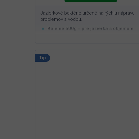
Jazierkové baktérie určené na rýchlu nápravu
problémov s vodou.
Balenie 500g = pre jazierka s objemom
3
50m
Rýchla a efektívna aplikácia
Nastavuje biorovnováhu v jazierku
Nie je možné predávkovať
Tip