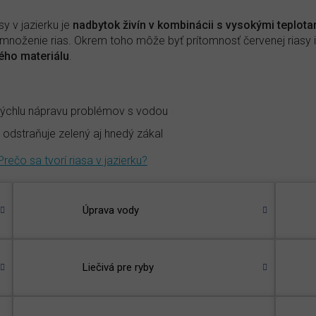
y v jazierku je
nadbytok živín v kombinácii s vysokými teplot
a množenie rias. Okrem toho môže byť prítomnosť červenej riasy 
kého materiálu
.
 rýchlu nápravu problémov s vodou
e odstraňuje zelený aj hnedý zákal
Prečo sa tvorí riasa v jazierku?
Úprava vody
Liečivá pre ryby