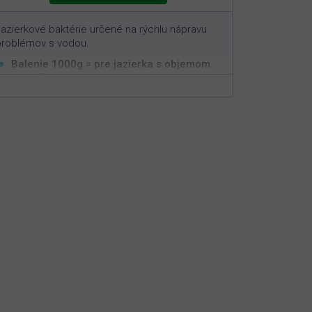
azierkové baktérie určené na rýchlu nápravu
problémov s vodou.
Balenie 1000g = pre jazierka s objemom
3
100m
Rýchla a efektívna aplikácia
Nastavuje biorovnováhu v jazierku
Nie je možné predávkovať