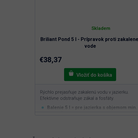
Priemerné
hodnotenie
Skladem
produktu
je
Briliant Pond 5 l - Prípravok proti zakalene
4,6
z
vode
5
hviezdičiek.
€38,37
Rýchlo prejasňuje zakalenú vodu v jazierku.
Efektívne odstraňuje zákal a fosfáty.
Balenie 5 l = pre jazierka s objemom min.
3
200 m
Okamžite čistí zakalenú vodu
Odstraňuje všetky zákaly spôsobené
organickými či minerálnymi nečistotami