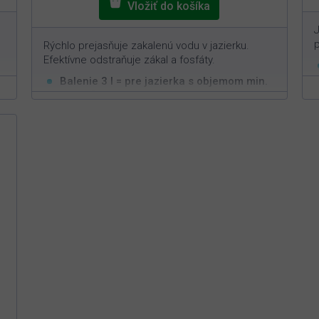
J
Rýchlo prejasňuje zakalenú vodu v jazierku.
Efektívne odstraňuje zákal a fosfáty.
Balenie 3 l = pre jazierka s objemom min.
3
100 m
Okamžite čistí zakalenú vodu
Odstraňuje všetky zákaly spôsobené
organickými či minerálnymi nečistotami
Jednoduchá aplikácia s rýchlym efektom