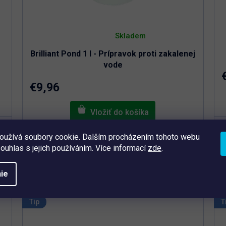
Priemerné
hodnotenie
Skladem
produktu
je
Brilliant Pond 1 l - Prípravok proti zakalenej
4,9
z
vode
5
hviezdičiek.
€9,96
J
oužívá soubory cookie. Dalším procházením tohoto webu
Rýchlo prejasňuje zakalenú vodu v jazierku.
souhlas s jejich používáním. Více informací
zde
.
Efektívne odstraňuje zákal a fosfáty.
Balenie 1 l = pre jazierka s objemom min.
ie
3
30 m
Okamžite čistí zakalenú vodu
Odstraňuje všetky zákaly spôsobené
Tip
T
organickými či minerálnymi nečistotami
Jednoduchá aplikácia s rýchlym efektom