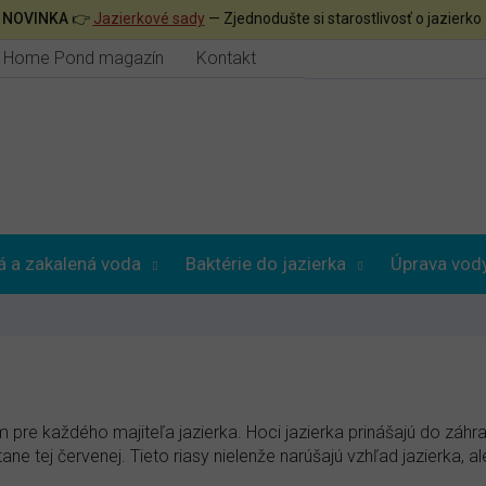

NOVINKA
👉
Jazierkové sady
— Zjednodušte si starostlivosť o jazierko
Home Pond magazín
Kontakt
á a zakalená voda
Baktérie do jazierka
Úprava vod
 pre každého majiteľa jazierka. Hoci jazierka prinášajú do záhr
e tej červenej. Tieto riasy nielenže narúšajú vzhľad jazierka, a