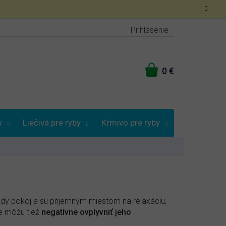
Prihlásenie
NÁKUPNÝ
KOŠÍK
y
Liečivá pre ryby
Krmivo pre ryby
Vybrať podľa
ady pokoj a sú príjemným miestom na relaxáciu,
le môžu tiež
negatívne ovplyvniť jeho