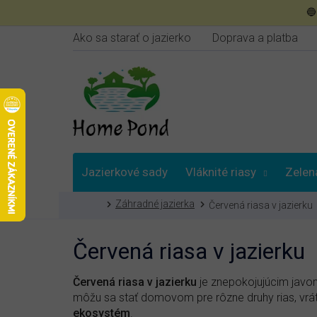
Prejsť

na
obsah
Ako sa starať o jazierko
Doprava a platba
Jazierkové sady
Vláknité riasy
Zelen
Domov
Záhradné jazierka
Červená riasa v jazierku
Poradna
Červená riasa v jazierku
Červená riasa v jazierku
je znepokojujúcim javom
môžu sa stať domovom pre rôzne druhy rias, vrátan
ekosystém
.