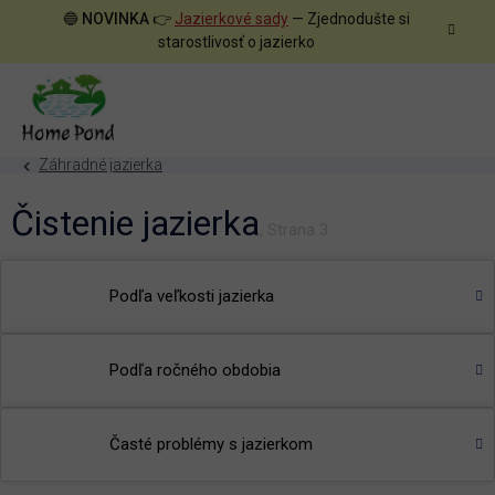
Prejsť
🔵
NOVINKA
👉
Jazierkové sady
— Zjednodušte si
na
starostlivosť o jazierko
obsah
Záhradné jazierka
Čistenie jazierka
, Strana 3
Podľa veľkosti jazierka
Podľa ročného obdobia
Časté problémy s jazierkom