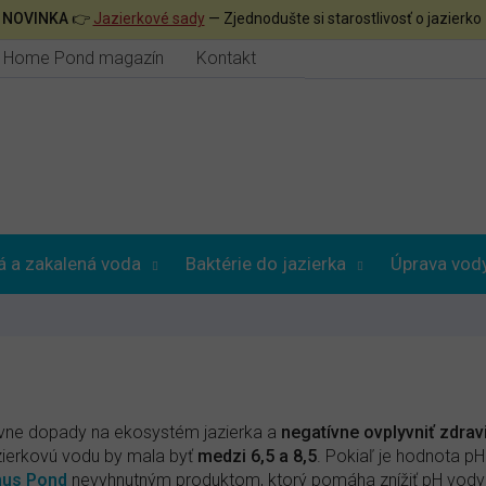

NOVINKA
👉
Jazierkové sady
— Zjednodušte si starostlivosť o jazierko
Home Pond magazín
Kontakt
á a zakalená voda
Baktérie do jazierka
Úprava vod
ne dopady na ekosystém jazierka a
negatívne ovplyvniť zdravi
zierkovú vodu by mala byť
medzi 6,5 a 8,5
. Pokiaľ je hodnota p
nus Pond
nevyhnutným produktom, ktorý pomáha znížiť pH vody 