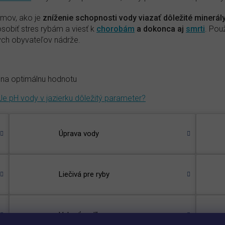
émov, ako je
zníženie schopnosti vody viazať dôležité minerál
obiť stres rybám a viesť k
chorobám
a dokonca aj
smrti
. Pou
kých obyvateľov nádrže.
u na optimálnu hodnotu
Je pH vody v jazierku dôležitý parameter?
Úprava vody
Liečivá pre ryby
Vybrať podľa