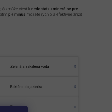
y
, čo môže viesť k
nedostatku minerálov pre
žitím
pH mínus
môžete rýchlo a efektívne znížiť
Zelená a zakalená voda
Baktérie do jazierka
Test