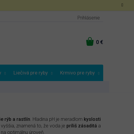
Prihlásenie
NÁKUPNÝ
KOŠÍK
y
Liečivá pre ryby
Krmivo pre ryby
Vybrať podľa
e rýb a rastlín
. Hladina pH je meradlom
kyslosti
H vyššia, znamená to, že voda je
príliš zásaditá
a
na optimálnu úroveň.