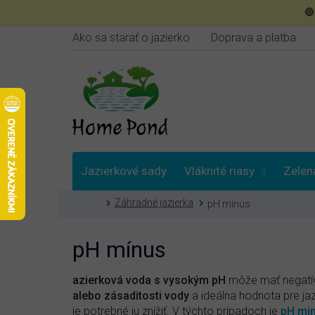
Prejsť

na
obsah
Ako sa starať o jazierko
Doprava a platba
Jazierkové sady
Vláknité riasy
Zelen
Domov
Záhradné jazierka
pH mínus
Poradna
pH mínus
azierková voda s vysokým pH
môže mať negatív
alebo zásaditosti vody
a ideálna hodnota pre ja
je potrebné ju znížiť.
V týchto prípadoch je
pH mi