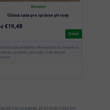
Skladem
Účinná sada pre správne pH vody
€19,48
od
Detail
Účinná sada produktov Homepond na meranie a
zníženie vysokého pH vody v záhradnom
azierku.
Sada je vhodná pre jazierka všetkých
veľkostí
Presné meranie pH vody kvapkovým
testerom
Bezpečné zníženie vysokého pH na
optimálne rozmedzie
Podpora zdravšieho prostredia pre ryby a
rastliny
 dôležité mať na pamäti, že pH vody môže byť