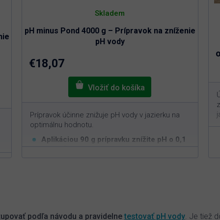
Skladem
pH minus Pond 4000 g – Prípravok na zníženie
nie
pH vody
€18,07
j
Prípravok účinne znižuje pH vody v jazierku na
optimálnu hodnotu.
Aplikáciou 90 g prípravku znížite pH o 0,1
3
v 10 m
vody
Bezpečný pre živé organizmy v jazierku
Znižuje vysoké pH vody v záhradnom
O
jazierku na optimálnych 6,5 až 7,5
v
l
á
d
upovať podľa návodu a pravidelne
testovať pH vody
. Je tiež