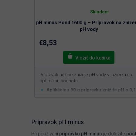
Priemerné
hodnotenie
Skladem
produktu
je
pH minus Pond 1600 g – Prípravok na zníže
5,0
z
pH vody
5
hviezdičiek.
€8,53
Prípravok účinne znižuje pH vody v jazierku na
optimálnu hodnotu.
Aplikáciou 90 g prípravku znížite pH o 0,1
3
v 10 m
vody
Bezpečný pre živé organizmy v jazierku
Znižuje vysoké pH vody v záhradnom
jazierku na optimálnych 6,5 až 7,5
Prípravok pH mínus
Pri používaní
prípravku pH mínus
je dôležité
post