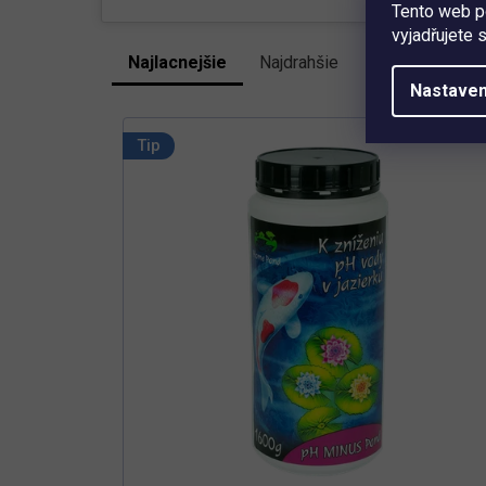
Tento web p
vyjadřujete 
Najlacnejšie
Najdrahšie
Najpredávanejš
R
Nastaven
a
V
d
e
ý
Tip
n
p
i
i
e
s
p
p
r
r
o
d
o
u
d
k
u
t
k
o
t
v
o
v