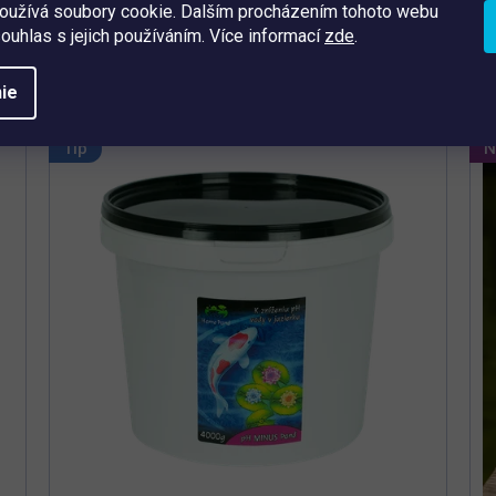
oužívá soubory cookie. Dalším procházením tohoto webu
souhlas s jejich používáním. Více informací
zde
.
ie
Abecedne
ie
Tip
N