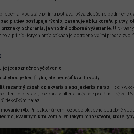
riebeh a ryba stále prijíma potravu, býva zlepšenie podmienok a
pad plutiev postupuje rýchlo, zasahuje až ku koreňu plutvy, o
 príznaky ochorenia, je vhodné odborné vyšetrenie.
U okrasný
 a pri niektorých antibiotikách je potrebné veľmi presne zvoliť
ť
u je jednoznačne vyčkávanie.
hybou je liečiť rybu, ale neriešiť kvalitu vody.
liš razantný zásah do akvária alebo jazierka naraz
– obrovská
o sterilného stavu, rozobratý filter a súčasne použitie liečiva.
neď niekoľkým naraz.
rmovanie rýb.
Pri bakteriálnom rozpade plutiev je potrebné vodu
riedmo, kvalitným krmivom a len takým množstvom, ktoré ryb