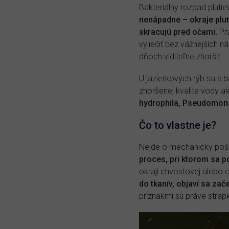
Bakteriálny rozpad plutie
nenápadne – okraje plut
skracujú pred očami.
Prá
vyliečiť bez vážnejších 
dňoch viditeľne zhoršiť.
U jazierkových rýb sa s 
zhoršenej kvalite vody al
hydrophila, Pseudomona
Čo to vlastne je?
Nejde o mechanicky poš
proces, pri ktorom sa 
okraji chvostovej alebo 
do tkanív, objaví sa za
príznakmi sú práve strapk