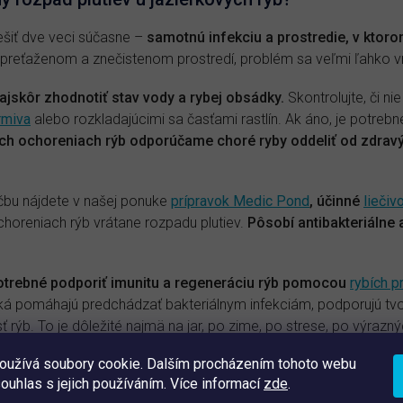
riešiť dve veci súčasne –
samotnú infekciu a prostredie, v ktoro
 v preťaženom a znečistenom prostredí, problém sa veľmi ľahko vr
jskôr zhodnotiť stav vody a rybej obsádky.
Skontrolujte, či ni
rmiva
alebo rozkladajúcimi sa časťami rastlín. Ak áno, je potreb
nych ochoreniach rýb odporúčame choré ryby oddeliť od zdravý
čbu nájdete v našej ponuke
prípravok Medic Pond
, účinné
liečiv
ochoreniach rýb vrátane rozpadu plutiev.
Pôsobí antibakteriálne 
 potrebné podporiť imunitu a regeneráciu rýb pomocou
rybích p
ká pomáhajú predchádzať bakteriálnym infekciám, podporujú tvo
 rýb. To je dôležité najmä na jar, po zime, po strese, po výraz
be.
oužívá soubory cookie. Dalším procházením tohoto webu
souhlas s jejich používáním. Více informací
zde
.
ené organickým materiálom, je nevyhnutné ho mechanicky vyčis