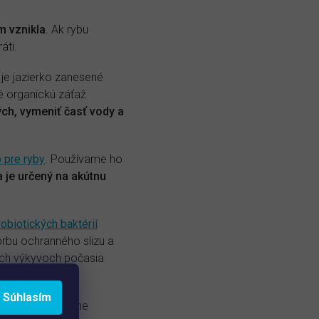
m vznikla
. Ak rybu
áti.
e je jazierko zanesené
né organickú záťaž
ch, vymeniť časť vody a
o pre ryby
. Používame ho
a je určený na akútnu
robiotických baktérií
rbu ochranného slizu a
ných výkyvoch počasia
Súhlasím
tiť.
Ak sa na dne