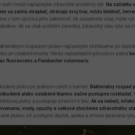
v patrí medzi najčastejšie zdravotné problémy rýb.
Na začiatku 
iev sa začnú strapkať, strácajú svoj tvar, môžu blednúť, červ
ve v tom spočíva jeho zákernosť. Ak zasiahnete včas, máte výr
následkov. Ak sa však problém zanedbá, zdravotný stav ryby sa 
bakteriálnym rozpadom plutiev najčastejšie stretávame po teplot
ebo pri oslabení imunity. Medzi najčastejších pôvodcov patria
ba
s fluorescens a Flexibacter columnaris
.
kodenú plutvu po jedinom odretí o kameň.
Bakteriálny rozpad p
poškodené alebo oslabené tkanivo začne postupne rozkladať.
N
chrbtovej plutvy a postupuje smerom k telu.
Ak sa nelieči, infekc
červenanie, vredy, opuchy a celkové zhoršenie zdravotného sta
anie plutiev, ich postupný úbytok, apatia a zmena správania ryby