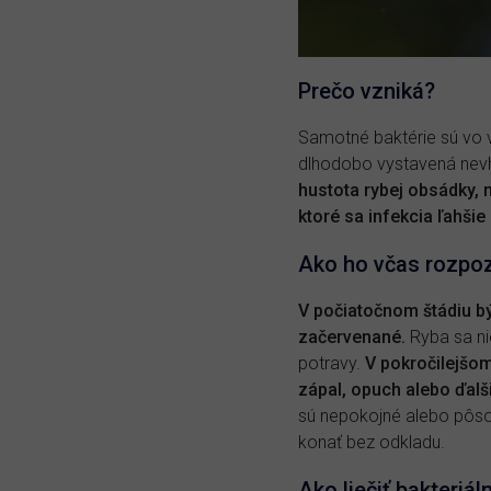
Prečo vzniká?
Samotné baktérie sú vo v
dlhodobo vystavená ne
hustota rybej obsádky, 
ktoré sa infekcia ľahšie 
Ako ho včas rozpo
V počiatočnom štádiu bý
začervenané.
Ryba sa ni
potravy.
V pokročilejšom
zápal, opuch alebo ďal
sú nepokojné alebo pôsob
konať bez odkladu.
Ako liečiť bakteriál