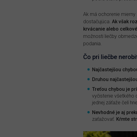
Ak má ochorenie mierny p
dostačujúca.
Ak však roz
krvácanie alebo celkové
možnosti liečby obmedzené
podania.
Čo pri liečbe nerobi
Najčastejšou chybo
Druhou najčastejšou c
Treťou chybou je prí
vyčistenie všetkého d
jednej záťaže čelí h
Nevhodné je aj prek
zaťažovať.
Kŕmte st