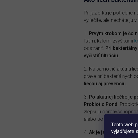
Pri jazierku je potrebné 
vyliečite, ale necháte ju
1.
Prvým krokom je čo na
lístím, kalom, zvyškami
k
odstrániť.
Pri bakteriál
vyčistiť filtráciu.
2. Na samotnú akútnu lie
práve pri bakteriálnych 
liečbu aj prevenciu.
3.
Po akútnej liečbe je
Probiotic Pond.
Probioti
zlepšujú obranyschopnosť
alebo po prekonanej lieč
Tento web p
vyjadřujete 
4.
Ak je jazierko zanes