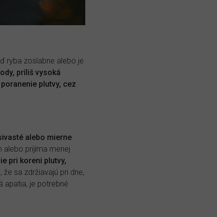
ď ryba zoslabne alebo je
ody, príliš vysoká
poranenie plutvy, cez
sivasté alebo mierne
m alebo prijíma menej
 pri koreni plutvy,
 že sa zdržiavajú pri dne,
 apatia, je potrebné