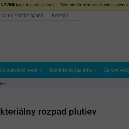

NOVINKA
👉
Jazierkové sady
— Zjednodušte si starostlivosť o jazierko
Home Pond magazín
Kontakt
á a zakalená voda
Baktérie do jazierka
Úprava vod
tiev
akteriálny rozpad plutiev