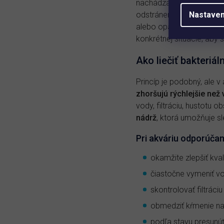
nachádza veľa lístia, ba
odstránenie organického m
Nastaven
alebo opätovnom spusten
konkrétnej situácie, aby 
Ako liečiť bakteriá
Princíp je podobný, ale v
zhoršujú rýchlejšie než v
vody, filtráciu, hustotu 
nádrž
, ktorá umožňuje sl
Pri akváriu odporúča
okamžite zlepšiť kval
čiastočne vymeniť v
skontrolovať filtrác
obmedziť kŕmenie n
podľa stavu presunúť