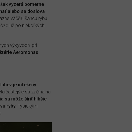
však vyzerá pomerne
enať alebo sa doslova
azne väčšiu šancu rybu
môže už po niekoľkých
ných výkyvoch, pri
ktérie Aeromonas
lutiev je infekčný
ajčastejšie sa začína na
ia sa môže šíriť hlbšie
vu ryby.
Typickými
.