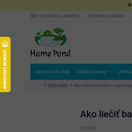
Prejsť

na
obsah
Ako sa starať o jazierko
Doprava a platba
Jazierkové sady
Vláknité riasy
Zelen
Domov
Rady a tipy
Ako liečiť bakteriálny rozpad plu
Poradna
Ako liečiť b
4.6.2026