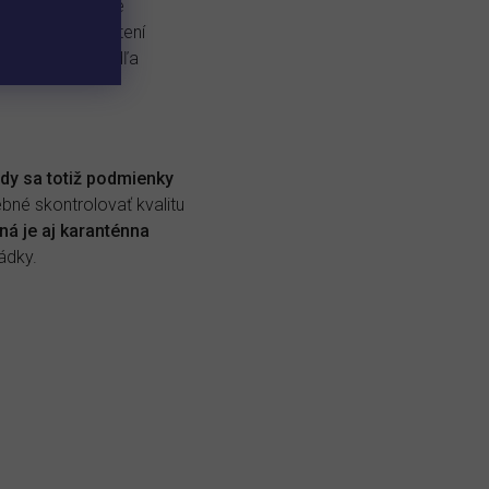
nd
, ktorý uľahčuje
re ryby. Pri čistení
o
Filter Pond
podľa
y sa totiž podmienky
ebné skontrolovať kvalitu
ná je aj karanténna
ádky.