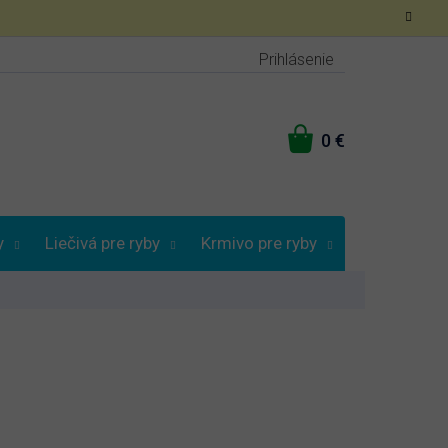
Prihlásenie
NÁKUPNÝ
KOŠÍK
y
Liečivá pre ryby
Krmivo pre ryby
Vybrať podľa