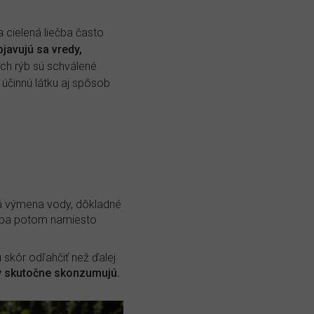
 cielená liečba často
bjavujú sa vredy,
ch rýb sú schválené
 účinnú látku aj spôsob
 výmena vody, dôkladné
 Ryba potom namiesto
 skôr odľahčiť než ďalej
y skutočne skonzumujú.