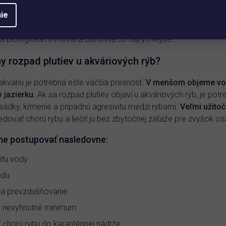
hna alebo rastlinných zvyškov, pomôže vám prípravok
Attack Po
ateriálu, ktorý by inak na dne ďalej hnil a zhoršoval podmienky p
ie
í filtrácie odporúčame aplikovať do jazierka
Bacter Pond
aleb
sa biologická rovnováha obnovila čo najrýchlejšie.
lny rozpad plutiev u akváriových rýb?
 akváriu je potrebná ešte väčšia presnosť.
V menšom objeme vod
 jazierku.
Ak sa rozpad plutiev objaví u akváriových rýb, je potr
obsádky, kŕmenie a prípadnú agresivitu medzi rybami.
Veľmi užitoč
edovať chorú rybu a liečiť ju bez zbytočnej záťaže pre zvyšok os
me postupovať nasledovne:
itu vody
odu
iu a prevzdušňovanie
a nevyhnutné minimum
 chorú rybu do karanténnej nádrže