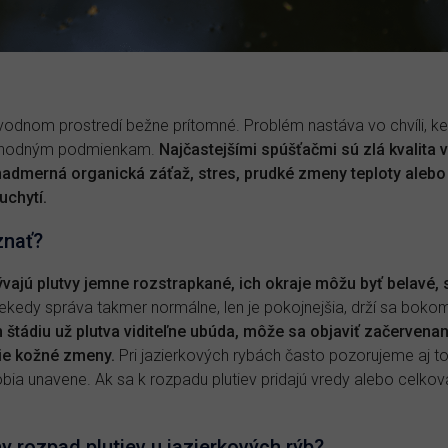
odnom prostredí bežne prítomné. Problém nastáva vo chvíli, ke
vhodným podmienkam.
Najčastejšími spúšťačmi sú zlá kvalita v
nadmerná organická záťaž, stres, prudké zmeny teploty alebo 
uchytí.
znať?
vajú plutvy jemne rozstrapkané, ich okraje môžu byť belavé, 
ekedy správa takmer normálne, len je pokojnejšia, drží sa boko
 štádiu už plutva viditeľne ubúda, môže sa objaviť začervenanie
šie kožné zmeny.
Pri jazierkových rybách často pozorujeme aj to,
ia unavene. Ak sa k rozpadu plutiev pridajú vredy alebo celková
ny rozpad plutiev u jazierkových rýb?