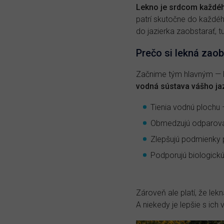
Lekno je srdcom každéh
patrí skutočne do každéh
do jazierka zaobstarať, 
Prečo si lekná zaob
Začnime tým hlavným — l
vodná sústava vášho jaz
Tienia vodnú plochu 
Obmedzujú odparova
Zlepšujú podmienky p
Podporujú biologickú
Zároveň ale platí, že le
A niekedy je lepšie s ich