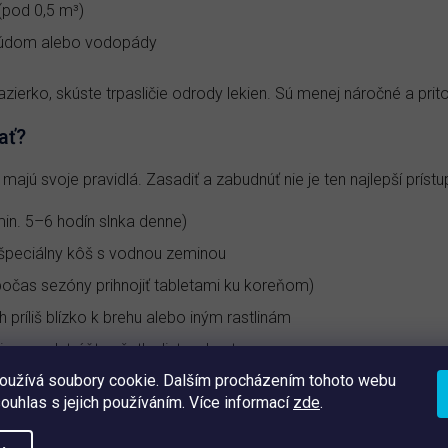
(pod 0,5 m³)
prúdom alebo vodopády
ierko, skúste trpasličie odrody lekien. Sú menej náročné a prit
ať?
 majú svoje pravidlá. Zasadiť a zabudnúť nie je ten najlepší prístu
min. 5–6 hodín slnka denne)
 špeciálny kôš s vodnou zeminou
(počas sezóny prihnojiť tabletami ku koreňom)
h príliš blízko k brehu alebo iným rastlinám
imou odstráňte všetky listy a kvety
oužívá soubory cookie. Dalším procházením tohoto webu
 lekna a hĺbky jazierka.
V bežných podmienkach vydrží vo vode
souhlas s jejich používáním. Více informací
zde
.
lytkých nádržiach je ale nutné rastlinu prezimovať mimo jazierka