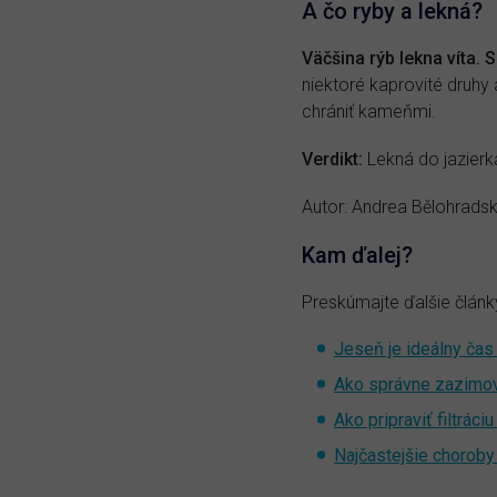
A čo ryby a lekná?
Väčšina rýb lekna víta. S
niektoré kaprovité druh
chrániť kameňmi.
Verdikt:
Lekná do jazierk
Autor: Andrea Bělohrads
Kam ďalej?
Preskúmajte ďalšie články
Jeseň je ideálny čas 
Ako správne zazimova
Ako pripraviť filtrác
Najčastejšie choroby 