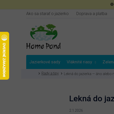
Prejsť

na
obsah
Ako sa starať o jazierko
Doprava a platba
Jazierkové sady
Vláknité riasy
Zelen
Domov
Rady a tipy
Lekná do jazierka — áno alebo n
Poradna
Lekná do jaz
2.1.2026