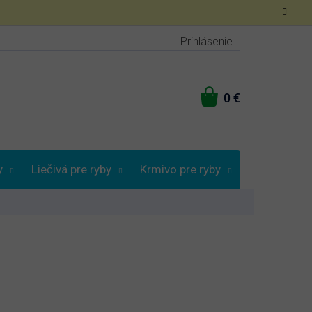
Prihlásenie
NÁKUPNÝ
KOŠÍK
y
Liečivá pre ryby
Krmivo pre ryby
Vybrať podľa