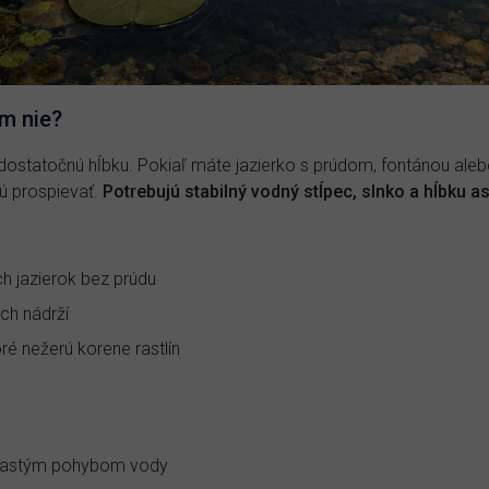
m nie?
dostatočnú hĺbku. Pokiaľ máte jazierko s prúdom, fontánou aleb
ú prospievať.
Potrebujú stabilný vodný stĺpec, slnko a hĺbku 
h jazierok bez prúdu
ch nádrží
oré nežerú korene rastlín
 častým pohybom vody