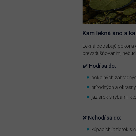
Kam lekná áno a ka
Lekná potrebujú pokoj a 
prevzdušňovaním, nebud
✔️ Hodí sa do:
pokojných záhradnýc
prírodných a okrasný
jazierok s rybami, kt
❌ Nehodí sa do:
kúpacích jazierok s