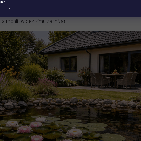
ie
čame aplikovať
BRILLIANT POND
, ktorý pomôže odstrániť jemné
 a mohli by cez zimu zahnívať.