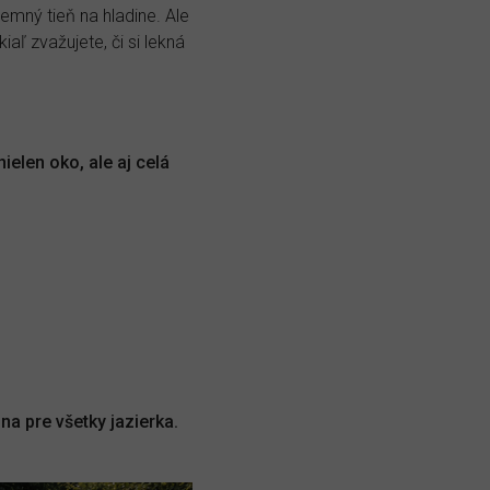
jemný tieň na hladine. Ale
ľ zvažujete, či si lekná
ielen oko, ale aj celá
lina pre všetky jazierka.