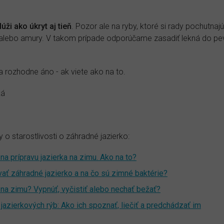
lúži ako úkryt aj tieň
. Pozor ale na ryby, ktoré si rady pochutnaj
y alebo amury. V takom prípade odporúčame zasadiť lekná do pe
a rozhodne áno - ak viete ako na to.
ká
 o starostlivosti o záhradné jazierko:
na prípravu jazierka na zimu. Ako na to?
ť záhradné jazierko a na čo sú zimné baktérie?
iu na zimu? Vypnúť, vyčistiť alebo nechať bežať?
jazierkových rýb: Ako ich spoznať, liečiť a predchádzať im