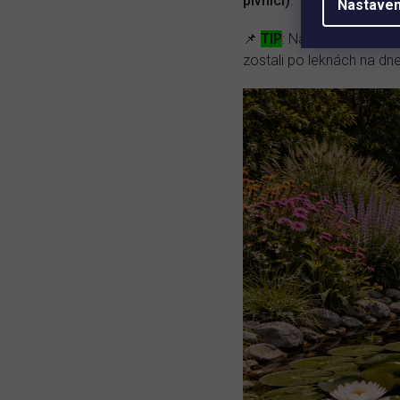
pivnici)
.
Nastaven
📌
TIP
: Na jeseň odporú
zostali po leknách na dne