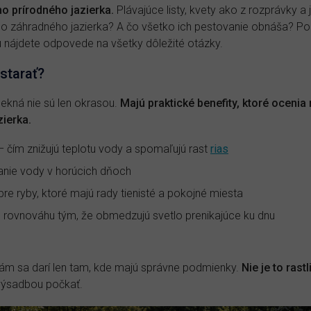
o prírodného jazierka.
Plávajúce listy, kvety ako z rozprávky a 
o záhradného jazierka? A čo všetko ich pestovanie obnáša? Pokia
tu nájdete odpovede na všetky dôležité otázky.
starať?
ekná nie sú len okrasou.
Majú praktické benefity, ktoré ocenia n
ierka.
– čím znižujú teplotu vody a spomaľujú rast
rias
nie vody v horúcich dňoch
re ryby, ktoré majú rady tienisté a pokojné miesta
 rovnováhu tým, že obmedzujú svetlo prenikajúce ku dnu
knám sa darí len tam, kde majú správne podmienky.
Nie je to rast
 výsadbou počkať.