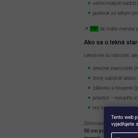
veľmi malých nádrží 
jazierok so silným 
📌
TIP:
Ak máte menšie jaz
Ako sa o lekná star
Lekná nie sú náročné, ale
slnečné stanovište (
živný substrát alebo
zálievku a hnojenie 
priestor – nesaďte ic
rez na jeseň – pred z
Tento web p
Zimovanie závisí od druhu
vyjadřujete 
50 cm pod hladinou.
V p