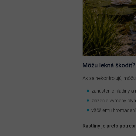
Môžu lekná škodiť?
Ak sa nekontrolujú, môž
zahustenie hladiny a 
zníženie výmeny ply
väčšiemu hromadeniu
Rastliny je preto potreb