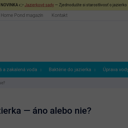

NOVINKA
👉
Jazierkové sady
— Zjednodušte si starostlivosť o jazierko
Home Pond magazín
Kontakt
á a zakalená voda
Baktérie do jazierka
Úprava vod
ie?
ierka — áno alebo nie?