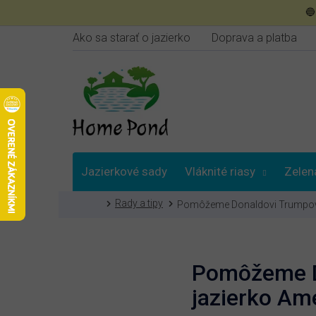
Prejsť

na
obsah
Ako sa starať o jazierko
Doprava a platba
Jazierkové sady
Vláknité riasy
Zelen
Domov
Rady a tipy
Pomôžeme Donaldovi Trumpovi vy
Poradna
Pomôžeme Do
jazierko Ame