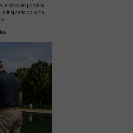
ému a zároveň pomáha
 jednej sade do kufra
ia.
dou
.