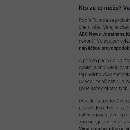
Kto za to môže? Van
Podľa Trumpa za problém 
chemikálie. Verejne však 
ABC News Jonathana Ka
nekončí. Vo svojom výleve
najväčšou pravdepodobno
A potom prišla ďalšia zá
cyklistického výletu zast
tej chvíli ho však zadrž
uviedol, že nič neničil a
úplne každý okrem tých, kt
Do celej kauzy totiž vstu
povrch dna a ten sa zača
náteru môže práve jej pr
zaschne, je pomerne ťažk
Vynára sa tak otázka, č