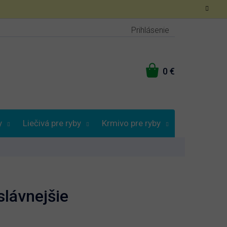
Prihlásenie
NÁKUPNÝ
KOŠÍK
y
Liečivá pre ryby
Krmivo pre ryby
Vybrať podľa
lávnejšie