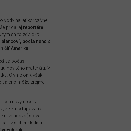
o vody naliať korozívne
še pridal aj
reportéra
 A tým sa to zďaleka
šialencov“, podľa neho s
zničiť Ameriku
.
keď sa počas
sa gumovitého materiálu. V
tku. Olympionik však
júce sa dno môže zrejme
tarosti nový modrý
z, že za odlupovanie
čne rozpadávať sotva
ndalov s chemikáliami.
ávnych rúk.