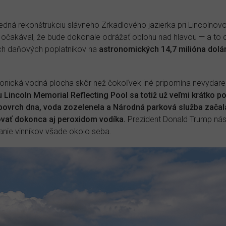
edná rekonštrukciu slávneho Zrkadlového jazierka pri Lincolno
očakával, že bude dokonale odrážať oblohu nad hlavou — a to o 
ch daňových poplatníkov na
astronomických 14,7 milióna dolár
 ikonická vodná plocha skôr než čokoľvek iné pripomína nevydar
u Lincoln Memorial Reflecting Pool sa totiž už veľmi krátko po
ovrch dna, voda zozelenela a Národná parková služba začala
vať dokonca aj peroxidom vodíka.
Prezident Donald Trump nás
danie vinníkov všade okolo seba.