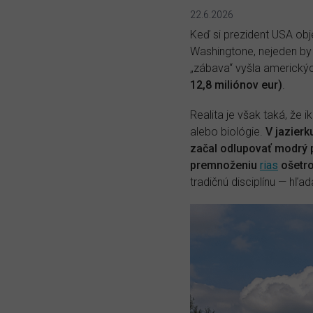
22.6.2026
Keď si prezident USA obj
Washingtone, nejeden by 
„zábava“ vyšla americký
12,8 miliónov eur)
.
Realita je však taká, že
alebo biológie.
V jazierk
začal odlupovať modrý p
premnoženiu
rias
ošetro
tradičnú disciplínu — hľa