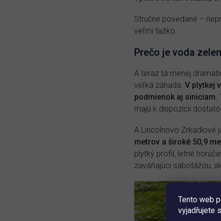
Stručne povedané – nepr
veľmi ťažko.
Prečo je voda zele
A teraz tá menej dramati
veľká záhada.
V plytkej
podmienok aj siniciam.
majú k dispozícii dostat
A Lincolnovo Zrkadlové j
metrov a široké 50,9 met
plytký profil, letné horú
zaváňajúci sabotážou, ale
Tento web p
vyjadřujete 