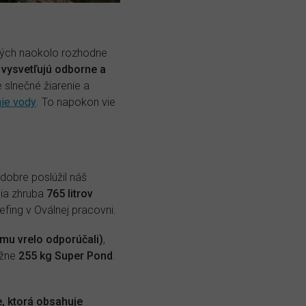
tkých naokolo rozhodne
 vysvetľujú odborne a
slnečné žiarenie a
ie vody
. To napokon vie
dobre poslúžil náš
nia zhruba
765 litrov
iefing v Oválnej pracovni.
 mu vrelo odporúčali)
,
ižne
255 kg Super Pond
.
e, ktorá obsahuje