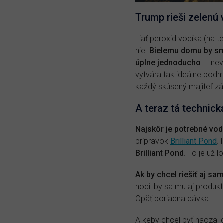
Trump rieši zelenú
Liať peroxid vodíka (na 
nie.
Bielemu domu by sme
úplne jednoducho
— nev
vytvára tak ideálne podmi
každý skúsený majiteľ zá
A teraz tá technick
Najskôr je potrebné vodu
prípravok
Brilliant Pond
.
Brilliant Pond
. To je už 
Ak by chcel riešiť aj sa
hodil by sa mu aj produk
Opäť poriadna dávka.
A keby chcel byť naozaj 