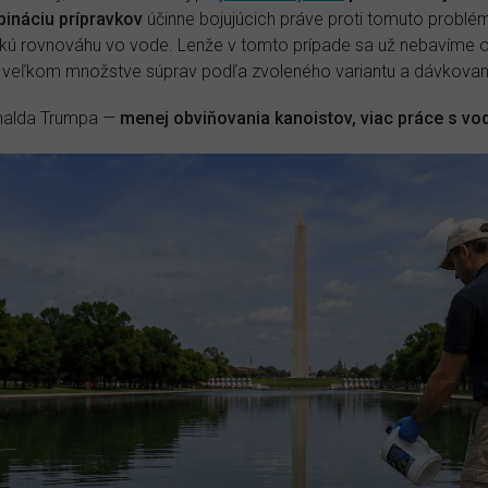
ináciu prípravkov
účinne bojujúcich práve proti tomuto probl
ckú rovnováhu vo vode. Lenže v tomto prípade sa už nebavíme o
ne veľkom množstve súprav podľa zvoleného variantu a dávkovan
onalda Trumpa —
menej obviňovania kanoistov, viac práce s vo