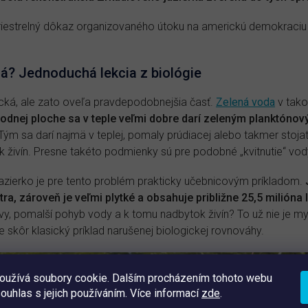
iestrelný dôkaz organizovaného útoku na americkú demokraciu b
ná? Jednoduchá lekcia z biológie
cká, ale zato oveľa pravdepodobnejšia časť.
Zelená voda
v tako
 vodnej ploche sa v teple veľmi dobre darí zeleným planktónov
Tým sa darí najmä v teplej, pomaly prúdiacej alebo takmer stojat
ok živín. Presne takéto podmienky sú pre podobné „kvitnutie“ vo
azierko je pre tento problém prakticky učebnicovým príkladom.
ra, zároveň je veľmi plytké a obsahuje približne 25,5 milióna l
čavy, pomalší pohyb vody a k tomu nadbytok živín? To už nie je mys
 skôr klasický príklad narušenej biologickej rovnováhy.
oužívá soubory cookie. Dalším procházením tohoto webu
souhlas s jejich používáním. Více informací
zde
.