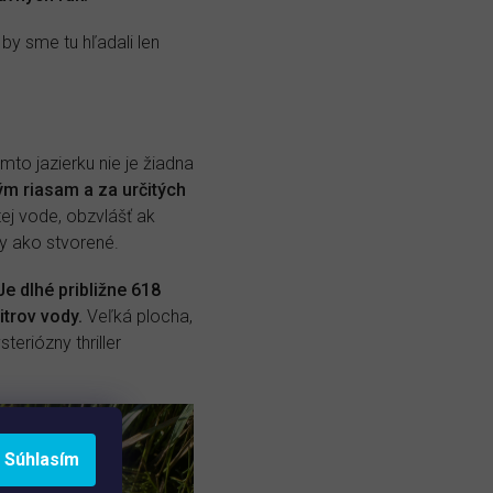
y sme tu hľadali len
mto jazierku nie je žiadna
ým riasam a za určitých
ej vode, obzvlášť ak
dy ako stvorené.
Je dlhé približne 618
itrov vody.
Veľká plocha,
teriózny thriller
Súhlasím