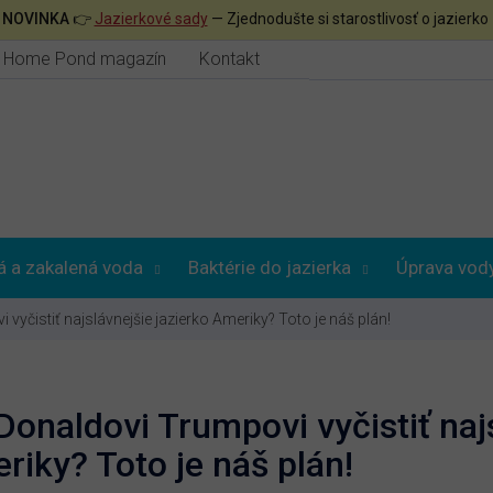

NOVINKA
👉
Jazierkové sady
— Zjednodušte si starostlivosť o jazierko
Home Pond magazín
Kontakt
á a zakalená voda
Baktérie do jazierka
Úprava vod
čistiť najslávnejšie jazierko Ameriky? Toto je náš plán!
naldovi Trumpovi vyčistiť najs
riky? Toto je náš plán!