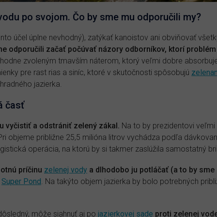
 vodu po svojom. Čo by sme mu odporučili my?
tento účel úplne nevhodný), zatýkať kanoistov ani obviňovať vše
 odporučili začať počúvať názory odborníkov, ktorí problém
hodne zvoleným tmavším náterom, ktorý veľmi dobre absorbuje 
enky pre rast rias a siníc, ktoré v skutočnosti spôsobujú
zelenan
hradného jazierka.
á časť
 vyčistiť a odstrániť zelený zákal.
Na to by prezidentovi veľmi 
 Pri objeme približne 25,5 milióna litrov vychádza podľa dávkova
logistická operácia, na ktorú by si takmer zaslúžila samostatný br
motnú príčinu
zelenej vody
a dlhodobo ju potláčať (a to by sme
t
Super Pond
. Na takýto objem jazierka by bolo potrebných pribl
dôsledný, môže siahnuť aj po
jazierkovej sade
proti zelenej vod