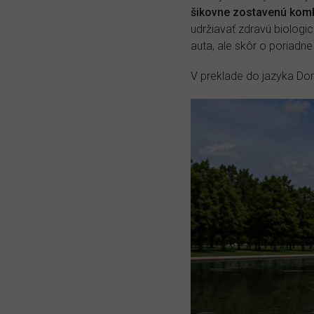
šikovne zostavenú komb
udržiavať zdravú biologi
auta, ale skôr o poriad
V preklade do jazyka D