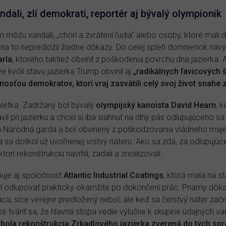
dali, zlí demokrati, reportér aj bývalý olympionik
môžu vandali, „chorí a zvrátení ľudia“ alebo osoby, ktoré mali d
na to nepredložil žiadne dôkazy. Do celej spleti domnienok navy
rla
, ktorého taktiež obvinil z poškodenia povrchu dna jazierka.
 kvôli stavu jazierka Trump obvinil aj
„radikálnych ľavicových 
sťou demokratov, ktorí vraj zasvätili celý svoj život snahe 
pletka. Zadržaný bol bývalý
olympijský kanoista David Hearn
, 
avil pri jazierku a chcel si iba siahnuť na dlhý pás odlupujúceho 
ala Národná garda a bol obvinený z poškodzovania vládneho maje
 iba sa dotkol už uvoľnenej vrstvy náteru. Ako sa zdá, za odlupu
orí rekonštrukciu navrhli, zadali a zrealizovali.
puje aj spoločnosť
Atlantic Industrial Coatings
, ktorá mala na s
l odlupovať prakticky okamžite po dokončení prác. Priamy dôka
áca, síce verejne predložený nebol, ale keď sa čerstvý náter za
é tváriť sa, že hlavná stopa vedie výlučne k skupine údajných va
i bola rekonštrukcia Zrkadlového jazierka zverená do tých spr