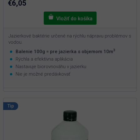
€6,05
hviezdičiek.
Jazierkové baktérie určené na rýchlu nápravu problémov s
vodou.
3
Balenie 100g = pre jazierka s objemom 10m
Rýchla a efektívna aplikácia
Nastavuje biorovnováhu v jazierku
Nie je možné predávkovať
Tip