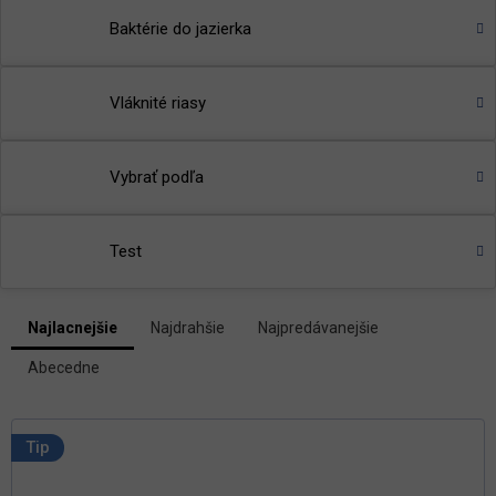
Baktérie do jazierka
Vláknité riasy
Vybrať podľa
Test
V
Najlacnejšie
Najdrahšie
Najpredávanejšie
ý
R
p
Abecedne
a
i
d
s
e
p
n
Tip
i
r
e
o