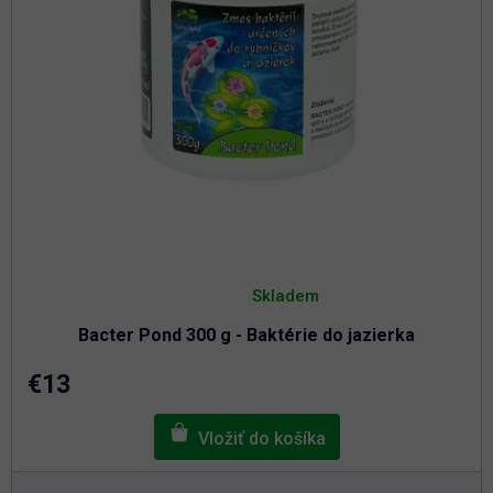
Priemerné
hodnotenie
Skladem
produktu
je
Bacter Pond 300 g - Baktérie do jazierka
5,0
z
5
€13
hviezdičiek.