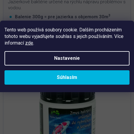
Jazierkové baktérie určené na rýchlu nápravu problémov s
vodou.
3
Balenie 300g = pre jazierka s objemom 30m
Rýchla a efektívna aplikácia
Tento web používá soubory cookie. Dalším procházením
Nastavuje biorovnováhu v jazierku
tohoto webu vyjadřujete souhlas s jejich používáním. Více
Nie je možné predávkovať
informací
zde
.
Nastavenie
Tip
Súhlasím