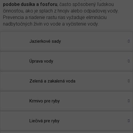
podobe dusíka a fosforu
, často spôsobený ľudskou
činnosťou, ako je splach z hnojív alebo odpadovej vody.
Prevencia a riadenie rastu rias vyžaduje elimináciu
nadbytočných živín vo vode a vyčistenie vody.
Produkty proti riasam vo vode
Jazierkové sady
Bacter Pond
- sezónne baktérie určené na rýchlu
nápravu problémov s vodou
Úprava vody
Brilliant Pond
- rýchlo prejasní vodu tým, že odstraňuje
zelený aj hnedý zákal
🌾
TIP
:
Prečítajte si článok v našom magazíne
-
Prečo sa
Zelená a zakalená voda
vlastne tvorí riasa v jazierku
?
Krmivo pre ryby
Liečivá pre ryby