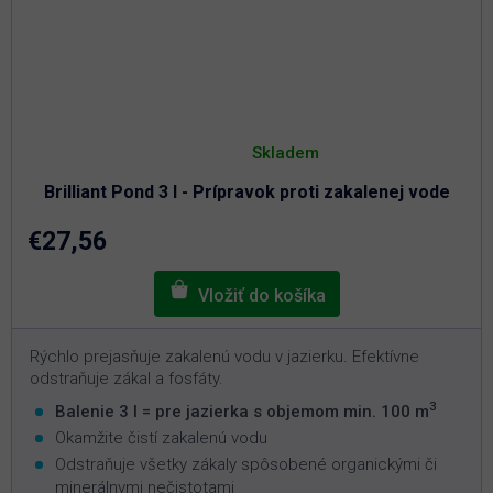
Priemerné
hodnotenie
Skladem
produktu
je
Brilliant Pond 3 l - Prípravok proti zakalenej vode
5,0
z
5
€27,56
hviezdičiek.
Rýchlo prejasňuje zakalenú vodu v jazierku. Efektívne
odstraňuje zákal a fosfáty.
3
Balenie 3 l = pre jazierka s objemom min. 100 m
Okamžite čistí zakalenú vodu
Odstraňuje všetky zákaly spôsobené organickými či
minerálnymi nečistotami