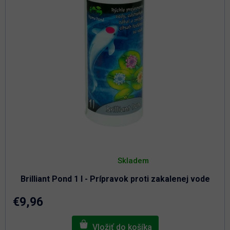
Priemerné
hodnotenie
Skladem
produktu
je
Brilliant Pond 1 l - Prípravok proti zakalenej vode
4,9
z
5
€9,96
hviezdičiek.