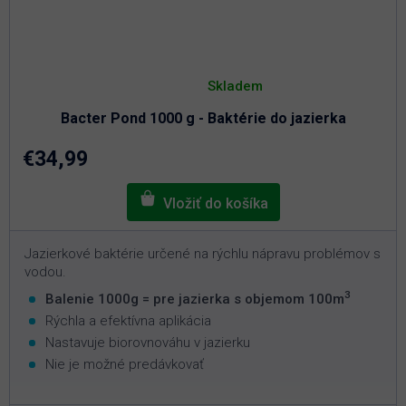
Priemerné
hodnotenie
Skladem
produktu
je
Bacter Pond 1000 g - Baktérie do jazierka
4,8
z
5
€34,99
hviezdičiek.
Jazierkové baktérie určené na rýchlu nápravu problémov s
vodou.
3
Balenie 1000g = pre jazierka s objemom 100m
Rýchla a efektívna aplikácia
Nastavuje biorovnováhu v jazierku
Nie je možné predávkovať