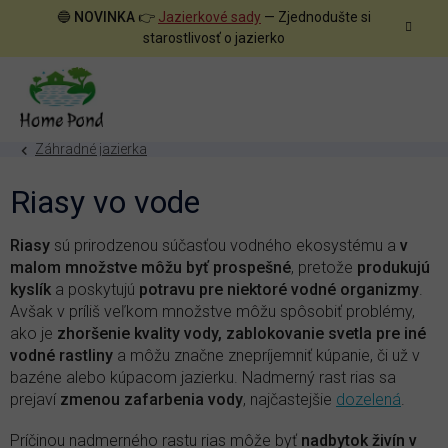
Prejsť
🔵
NOVINKA
👉
Jazierkové sady
— Zjednodušte si
na
starostlivosť o jazierko
obsah
Záhradné jazierka
Riasy vo vode
Riasy
sú prirodzenou súčasťou vodného ekosystému a
v
malom množstve môžu byť prospešné
, pretože
produkujú
kyslík
a poskytujú
potravu pre niektoré vodné organizmy
.
Avšak v príliš veľkom množstve môžu spôsobiť problémy,
ako je
zhoršenie kvality vody, zablokovanie svetla pre iné
vodné rastliny
a môžu značne znepríjemniť kúpanie, či už v
bazéne alebo kúpacom jazierku. Nadmerný rast rias sa
prejaví
zmenou zafarbenia vody
, najčastejšie
dozelená
.
Príčinou nadmerného rastu rias môže byť
nadbytok živín v