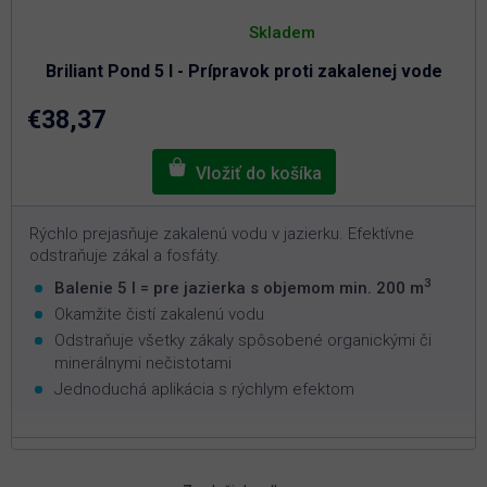
Priemerné
hodnotenie
Skladem
produktu
je
Briliant Pond 5 l - Prípravok proti zakalenej vode
4,6
z
5
€38,37
hviezdičiek.
Rýchlo prejasňuje zakalenú vodu v jazierku. Efektívne
odstraňuje zákal a fosfáty.
3
Balenie 5 l = pre jazierka s objemom min. 200 m
Okamžite čistí zakalenú vodu
Odstraňuje všetky zákaly spôsobené organickými či
minerálnymi nečistotami
Jednoduchá aplikácia s rýchlym efektom