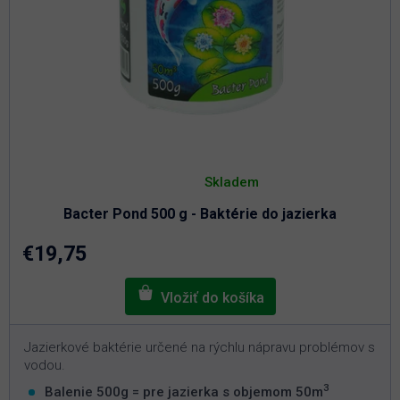
Priemerné
hodnotenie
Skladem
produktu
je
Bacter Pond 500 g - Baktérie do jazierka
5,0
z
5
€19,75
hviezdičiek.
Jazierkové baktérie určené na rýchlu nápravu problémov s
vodou.
3
Balenie 500g = pre jazierka s objemom 50m