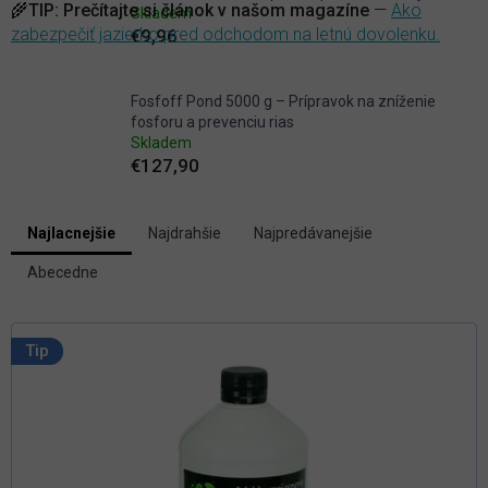
🌾
TIP:
Prečítajte si článok v našom magazíne
—
Ako
Skladem
zabezpečiť jazierko pred odchodom na letnú dovolenku.
€9,96
Fosfoff Pond 5000 g – Prípravok na zníženie
fosforu a prevenciu rias
Skladem
€127,90
V
Najlacnejšie
Najdrahšie
Najpredávanejšie
ý
R
p
Abecedne
a
i
d
s
e
p
n
Tip
i
r
e
o
p
d
r
u
o
k
d