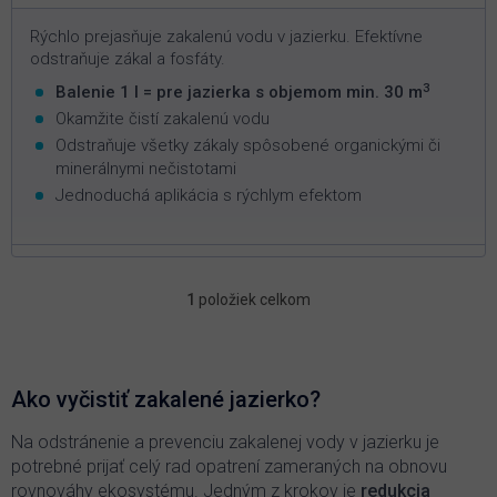
Rýchlo prejasňuje zakalenú vodu v jazierku. Efektívne
odstraňuje zákal a fosfáty.
3
Balenie 1 l = pre jazierka s objemom min. 30 m
Okamžite čistí zakalenú vodu
Odstraňuje všetky zákaly spôsobené organickými či
minerálnymi nečistotami
Jednoduchá aplikácia s rýchlym efektom
1
položiek celkom
O
v
l
á
d
Ako vyčistiť zakalené jazierko?
a
c
Na odstránenie a prevenciu zakalenej vody v jazierku je
i
potrebné prijať celý rad opatrení zameraných na obnovu
e
rovnováhy ekosystému. Jedným z krokov je
redukcia