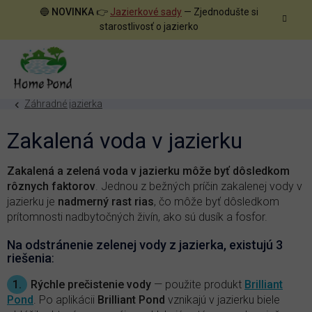
Prejsť
🔵
NOVINKA
👉
Jazierkové sady
— Zjednodušte si
na
starostlivosť o jazierko
obsah
Záhradné jazierka
Zakalená voda v jazierku
Zakalená a zelená voda v jazierku môže byť dôsledkom
rôznych faktorov
. Jednou z bežných príčin zakalenej vody v
jazierku je
nadmerný rast rias
, čo môže byť dôsledkom
prítomnosti nadbytočných živín, ako sú dusík a fosfor.
Na odstránenie zelenej vody z jazierka, existujú 3
riešenia
:
1.
Rýchle prečistenie vody
— použite produkt
Brilliant
Pond
. Po aplikácii
Brilliant Pond
vznikajú v jazierku biele