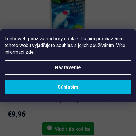
t
u
o
k
t
v
o
v
Tento web používá soubory cookie. Dalším procházením
tohoto webu vyjadřujete souhlas s jejich používáním. Více
informací
zde
.
Nastavenie
Priemerné
Súhlasím
hodnotenie
Skladem
produktu
je
Brilliant Pond 1 l - Prípravok proti zakalenej vode
4,9
z
5
€9,96
hviezdičiek.