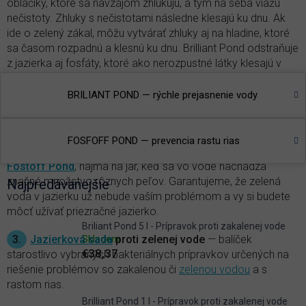
obláčiky, ktoré sa navzájom zhlukujú, a tým na seba viažu
nečistoty. Zhluky s nečistotami následne klesajú ku dnu. Ak
ide o zelený zákal, môžu vytvárať zhluky aj na hladine, ktoré
sa časom rozpadnú a klesnú ku dnu. Brilliant Pond odstraňuje
z jazierka aj fosfáty, ktoré ako nerozpustné látky klesajú v
bielych zhlukoch takisto ku dnu.
BRILIANT POND — rýchle prejasnenie vody
2.
Prevencia rastu rias
— fosfor je hlavným iniciátorom
rastu rias, a to
vláknitých
aj jednobunkových, ktoré spôsobujú
všetkým dobre známe
zelenanie vody
. Najväčšie množstvo
FOSFOFF POND — prevencia rastu rias
fosfátov z vody v jazierku možno odstrániť aplikáciou
Fostoff Pond
, najmä na jar, keď sa vo vode nachádza
značné množstvo rôznych peľov. Garantujeme, že zelená
Najpredávanejšie
voda v jazierku už nebude vaším problémom a vy si budete
môcť užívať priezračné jazierko.
Briliant Pond 5 l - Prípravok proti zakalenej vode
3.
Jazierková sada
proti zelenej vode
— balíček
Skladem
€38,37
starostlivo vybraných bakteriálnych prípravkov určených na
riešenie problémov so zakalenou či
zelenou vodou
a s
rastom rias.
Brilliant Pond 1 l - Prípravok proti zakalenej vode