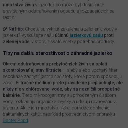
p
množstva živín
v jazierku, čo môže byť dosiahnuté
r
pravidelným odstraňovaním odpadu a rozpadajúcich sa
v
k
rastlín.
y
v
🌾
Náš tip:
Chcete sa vyhnúť zakaleniu a zelenaniu vody v
ý
jazierku? Vyskúšajte našu
účinnú
jazierkovú sadu
proti
p
zelenej vode
, v ktorej získate všetky potrebné produkty.
i
s
Tipy na ďalšiu starostlivosť o záhradné jazierko
u
Okrem odstraňovania prebytočných živín sa oplatí
skontrolovať aj stav filtrácie
— slabý alebo upchatý filter
nedokáže zachytiť jemné nečistoty, ktoré potom spôsobujú
zákal.
Filtračné médium preto pravidelne preplachujte, ale
nikdy nie v chlórovanej vode, aby sa nezničili prospešné
baktérie.
Tieto mikroorganizmy sú prirodzeným čističom
vody, rozkladajú organické zvyšky a udržujú rovnováhu v
jazierku. Ak je ich množstvo nízke, pomôže doplnenie
bakteriálnych kultúr, napríklad prostredníctvom prípravku
Bacter Pond
.