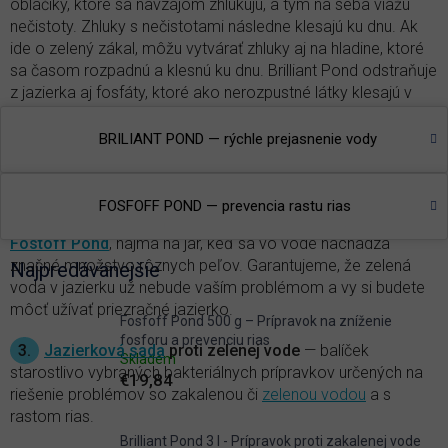
obláčiky, ktoré sa navzájom zhlukujú, a tým na seba viažu
nečistoty. Zhluky s nečistotami následne klesajú ku dnu. Ak
ide o zelený zákal, môžu vytvárať zhluky aj na hladine, ktoré
sa časom rozpadnú a klesnú ku dnu. Brilliant Pond odstraňuje
z jazierka aj fosfáty, ktoré ako nerozpustné látky klesajú v
bielych zhlukoch takisto ku dnu.
BRILIANT POND — rýchle prejasnenie vody
2.
Prevencia rastu rias
— fosfor je hlavným iniciátorom
rastu rias, a to
vláknitých
aj jednobunkových, ktoré spôsobujú
všetkým dobre známe
zelenanie vody
. Najväčšie množstvo
FOSFOFF POND — prevencia rastu rias
fosfátov z vody v jazierku možno odstrániť aplikáciou
Fostoff Pond
, najmä na jar, keď sa vo vode nachádza
značné množstvo rôznych peľov. Garantujeme, že zelená
Najpredávanejšie
voda v jazierku už nebude vaším problémom a vy si budete
môcť užívať priezračné jazierko.
Fosfoff Pond 500 g – Prípravok na zníženie
fosforu a prevenciu rias
3.
Jazierková sada
proti zelenej vode
— balíček
Skladem
starostlivo vybraných bakteriálnych prípravkov určených na
€19,84
riešenie problémov so zakalenou či
zelenou vodou
a s
rastom rias.
Brilliant Pond 3 l - Prípravok proti zakalenej vode