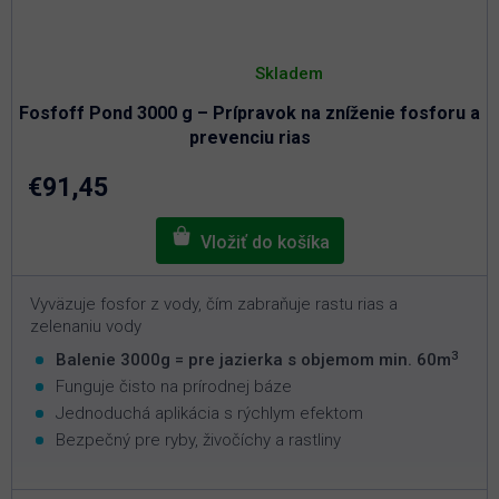
Priemerné
hodnotenie
Skladem
produktu
je
Fosfoff Pond 3000 g – Prípravok na zníženie fosforu a
3,0
z
prevenciu rias
5
hviezdičiek.
€91,45
Vyväzuje fosfor z vody, čím zabraňuje rastu rias a
zelenaniu vody
3
Balenie 3000g = pre jazierka s objemom min. 60m
Funguje čisto na prírodnej báze
Jednoduchá aplikácia s rýchlym efektom
Bezpečný pre ryby, živočíchy a rastliny