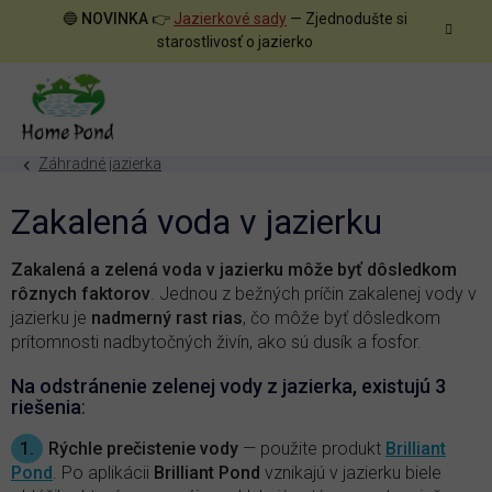
Prejsť
🔵
NOVINKA
👉
Jazierkové sady
— Zjednodušte si
na
starostlivosť o jazierko
obsah
Záhradné jazierka
Zakalená voda v jazierku
Zakalená a zelená voda v jazierku môže byť dôsledkom
rôznych faktorov
. Jednou z bežných príčin zakalenej vody v
jazierku je
nadmerný rast rias
, čo môže byť dôsledkom
prítomnosti nadbytočných živín, ako sú dusík a fosfor.
Na odstránenie zelenej vody z jazierka, existujú 3
riešenia
:
1.
Rýchle prečistenie vody
— použite produkt
Brilliant
Pond
. Po aplikácii
Brilliant Pond
vznikajú v jazierku biele