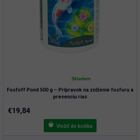
Priemerné
hodnotenie
Skladem
produktu
je
Fosfoff Pond 500 g – Prípravok na zníženie fosforu a
5,0
z
prevenciu rias
5
hviezdičiek.
€19,84