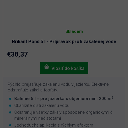
Priemerné
hodnotenie
Skladem
produktu
je
Briliant Pond 5 l - Prípravok proti zakalenej vode
4,6
z
5
€38,37
hviezdičiek.
Rýchlo prejasňuje zakalenú vodu v jazierku. Efektívne
odstraňuje zákal a fosfáty.
3
Balenie 5 l = pre jazierka s objemom min. 200 m
Okamžite čistí zakalenú vodu
Odstraňuje všetky zákaly spôsobené organickými či
minerálnymi nečistotami
Jednoduchá aplikácia s rýchlym efektom