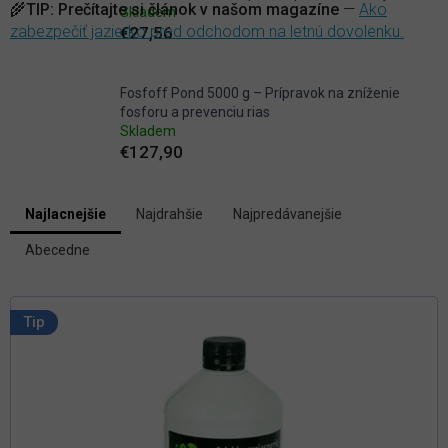
🌾
TIP:
Prečítajte si článok v našom magazíne
—
Ako
Skladem
zabezpečiť jazierko pred odchodom na letnú dovolenku.
€27,56
Fosfoff Pond 5000 g – Prípravok na zníženie
fosforu a prevenciu rias
Skladem
€127,90
V
Najlacnejšie
Najdrahšie
Najpredávanejšie
ý
R
p
Abecedne
a
i
d
s
e
p
n
Tip
i
r
e
o
p
d
r
u
o
k
d