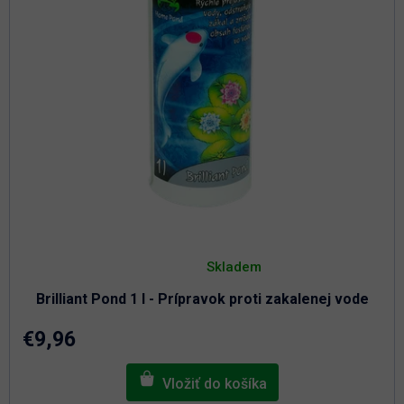
t
u
o
k
t
v
o
v
Priemerné
hodnotenie
Skladem
produktu
je
Brilliant Pond 1 l - Prípravok proti zakalenej vode
4,9
z
5
€9,96
hviezdičiek.