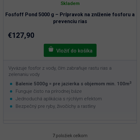
Skladem
Fosfoff Pond 5000 g – Prípravok na zníženie fosforu a
prevenciu rias
€127,90
Vyväzuje fosfor z vody, čím zabraňuje rastu rias a
zelenaniu vody
3
Balenie 5000g = pre jazierka s objemom min. 100m
Funguje čisto na prírodnej báze
Jednoduchá aplikácia s rýchlym efektom
Bezpečný pre ryby, živočíchy a rastliny
7
položiek celkom
O