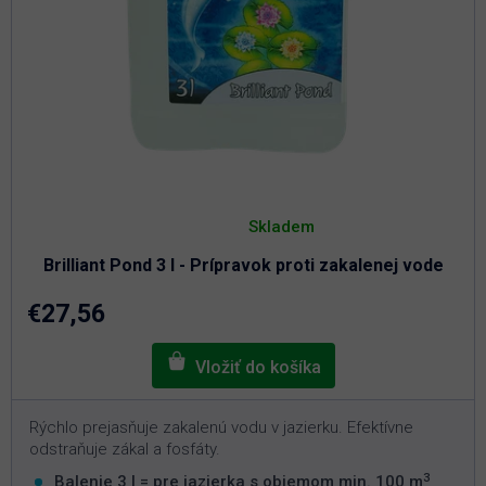
Priemerné
hodnotenie
Skladem
produktu
je
Brilliant Pond 3 l - Prípravok proti zakalenej vode
5,0
z
5
€27,56
hviezdičiek.
Rýchlo prejasňuje zakalenú vodu v jazierku. Efektívne
odstraňuje zákal a fosfáty.
3
Balenie 3 l = pre jazierka s objemom min. 100 m