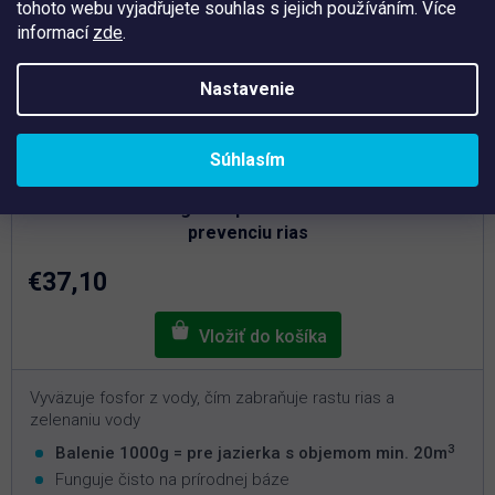
tohoto webu vyjadřujete souhlas s jejich používáním. Více
informací
zde
.
Nastavenie
Súhlasím
Skladem
Fosfoff Pond 1000 g – Prípravok na zníženie fosforu a
prevenciu rias
€37,10
Vyväzuje fosfor z vody, čím zabraňuje rastu rias a
zelenaniu vody
3
Balenie 1000g = pre jazierka s objemom min. 20m
Funguje čisto na prírodnej báze