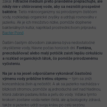
zákal.
Filtračné médium preto pravidelne preplachujte, ale
nikdy nie v chlórovanej vode, aby sa nezničili prospešné
baktérie.
Tieto mikroorganizmy sú prirodzeným čističom
vody, rozkladajú organické zvyšky a udržujú rovnováhu v
jazierku. Ak je ich množstvo nízke, pomôže doplnenie
bakteriálnych kultúr, napríklad prostredníctvom prípravku
Bacter Pond
.
Ďalším častým dôvodom zakalenia býva nedostatočné
okysličenie vody, hlavne počas horúcich dní.
Fontána,
prevzdušňovač alebo malý potôčik zaistí lepšiu cirkuláciu
a rozklad organických látok, čo pomôže prirodzenému
vyčisteniu.
Na jar a na jeseň odporúčame vykonávať čiastočnú
výmenu vody približne tretinu objemu
— tým sa zníži
koncentrácia živín aj nečistôt. A ak sa jazierko nachádza v
blízkosti stromov, pomôže aj jednoduchá sieť nad hladinou,
ktorá zabráni padaniu lístia a peľu do vody. Vďaka týmto
krokom zostane voda nielen čistá, ale aj biologicky zdravá,
takže si jazierko udrží svoju krásu po celú sezónu.