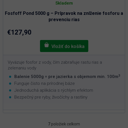
Skladem
Fosfoff Pond 5000 g – Prípravok na zníženie fosforu a
prevenciu rias
€127,90
Vyväzuje fosfor z vody, čím zabraňuje rastu rias a
zelenaniu vody
3
Balenie 5000g = pre jazierka s objemom min. 100m
Funguje čisto na prírodnej báze
Jednoduchá aplikácia s rýchlym efektom
Bezpečný pre ryby, živočíchy a rastliny
7
položiek celkom
O