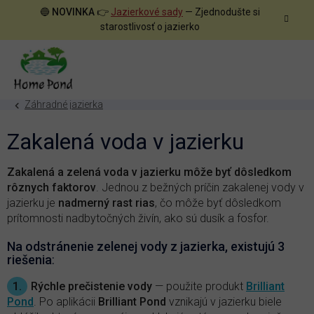
Prejsť
🔵
NOVINKA
👉
Jazierkové sady
— Zjednodušte si
na
starostlivosť o jazierko
obsah
Záhradné jazierka
Zakalená voda v jazierku
Zakalená a zelená voda v jazierku môže byť dôsledkom
rôznych faktorov
. Jednou z bežných príčin zakalenej vody v
jazierku je
nadmerný rast rias
, čo môže byť dôsledkom
prítomnosti nadbytočných živín, ako sú dusík a fosfor.
Na odstránenie zelenej vody z jazierka, existujú 3
riešenia
:
1.
Rýchle prečistenie vody
— použite produkt
Brilliant
Pond
. Po aplikácii
Brilliant Pond
vznikajú v jazierku biele