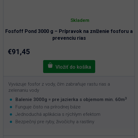
Priemerné
hodnotenie
Skladem
produktu
je
Fosfoff Pond 3000 g – Prípravok na zníženie fosforu a
3,0
z
prevenciu rias
5
hviezdičiek.
€91,45
Vyväzuje fosfor z vody, čím zabraňuje rastu rias a
zelenaniu vody
3
Balenie 3000g = pre jazierka s objemom min. 60m
Funguje čisto na prírodnej báze
Jednoduchá aplikácia s rýchlym efektom
Bezpečný pre ryby, živočíchy a rastliny