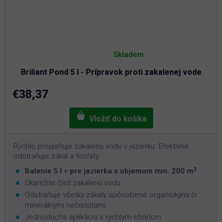
Priemerné
hodnotenie
Skladem
produktu
je
Briliant Pond 5 l - Prípravok proti zakalenej vode
4,6
z
5
€38,37
hviezdičiek.
Rýchlo prejasňuje zakalenú vodu v jazierku. Efektívne
odstraňuje zákal a fosfáty.
3
Balenie 5 l = pre jazierka s objemom min. 200 m
Okamžite čistí zakalenú vodu
Odstraňuje všetky zákaly spôsobené organickými či
minerálnymi nečistotami
Jednoduchá aplikácia s rýchlym efektom