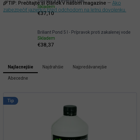
fosforu a prevenciu rias
🌾
TIP:
Prečítajte si článok v našom magazíne
—
Ako
Skladem
zabezpečiť jazierko pred odchodom na letnú dovolenku.
€37,10
Briliant Pond 5 l - Prípravok proti zakalenej vode
Skladem
€38,37
V
Najlacnejšie
Najdrahšie
Najpredávanejšie
ý
R
p
Abecedne
a
i
d
s
e
p
n
Tip
i
r
e
o
p
d
r
u
o
k
d