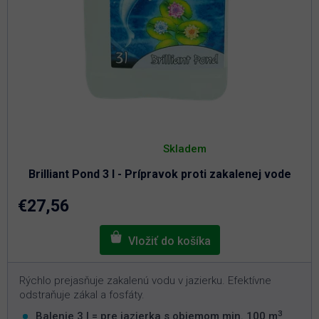
Priemerné
hodnotenie
Skladem
produktu
je
Brilliant Pond 3 l - Prípravok proti zakalenej vode
5,0
z
5
€27,56
hviezdičiek.
Rýchlo prejasňuje zakalenú vodu v jazierku. Efektívne
odstraňuje zákal a fosfáty.
3
Balenie 3 l = pre jazierka s objemom min. 100 m