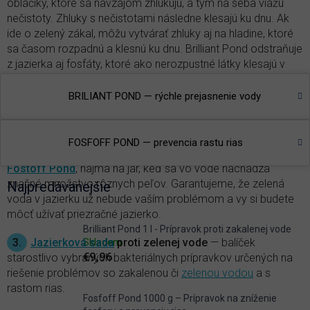
obláčiky, ktoré sa navzájom zhlukujú, a tým na seba viažu
nečistoty. Zhluky s nečistotami následne klesajú ku dnu. Ak
ide o zelený zákal, môžu vytvárať zhluky aj na hladine, ktoré
sa časom rozpadnú a klesnú ku dnu. Brilliant Pond odstraňuje
z jazierka aj fosfáty, ktoré ako nerozpustné látky klesajú v
bielych zhlukoch takisto ku dnu.
BRILIANT POND — rýchle prejasnenie vody
2.
Prevencia rastu rias
— fosfor je hlavným iniciátorom
rastu rias, a to
vláknitých
aj jednobunkových, ktoré spôsobujú
všetkým dobre známe
zelenanie vody
. Najväčšie množstvo
FOSFOFF POND — prevencia rastu rias
fosfátov z vody v jazierku možno odstrániť aplikáciou
Fostoff Pond
, najmä na jar, keď sa vo vode nachádza
značné množstvo rôznych peľov. Garantujeme, že zelená
Najpredávanejšie
voda v jazierku už nebude vaším problémom a vy si budete
môcť užívať priezračné jazierko.
Brilliant Pond 1 l - Prípravok proti zakalenej vode
3.
Jazierková sada
proti zelenej vode
— balíček
Skladem
€9,96
starostlivo vybraných bakteriálnych prípravkov určených na
riešenie problémov so zakalenou či
zelenou vodou
a s
rastom rias.
Fosfoff Pond 1000 g – Prípravok na zníženie