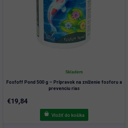
Priemerné
hodnotenie
Skladem
produktu
je
Fosfoff Pond 500 g – Prípravok na zníženie fosforu a
5,0
z
prevenciu rias
5
hviezdičiek.
€19,84