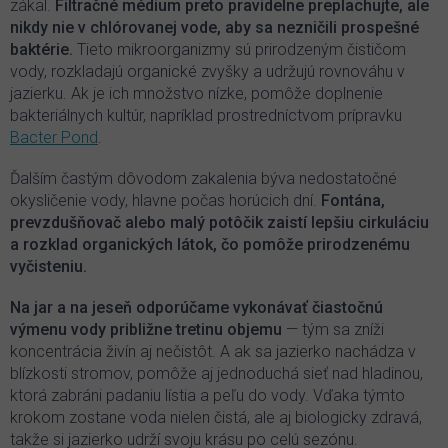
zákal.
Filtračné médium preto pravidelne preplachujte, ale
nikdy nie v chlórovanej vode, aby sa nezničili prospešné
baktérie.
Tieto mikroorganizmy sú prirodzeným čističom
vody, rozkladajú organické zvyšky a udržujú rovnováhu v
jazierku. Ak je ich množstvo nízke, pomôže doplnenie
bakteriálnych kultúr, napríklad prostredníctvom prípravku
Bacter Pond
.
Ďalším častým dôvodom zakalenia býva nedostatočné
okysličenie vody, hlavne počas horúcich dní.
Fontána,
prevzdušňovač alebo malý potôčik zaistí lepšiu cirkuláciu
a rozklad organických látok, čo pomôže prirodzenému
vyčisteniu.
Na jar a na jeseň odporúčame vykonávať čiastočnú
výmenu vody približne tretinu objemu
— tým sa zníži
koncentrácia živín aj nečistôt. A ak sa jazierko nachádza v
blízkosti stromov, pomôže aj jednoduchá sieť nad hladinou,
ktorá zabráni padaniu lístia a peľu do vody. Vďaka týmto
krokom zostane voda nielen čistá, ale aj biologicky zdravá,
takže si jazierko udrží svoju krásu po celú sezónu.