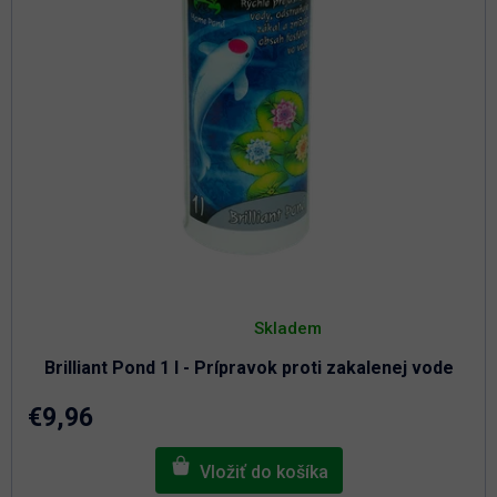
t
u
o
k
t
v
o
v
Priemerné
hodnotenie
Skladem
produktu
je
Brilliant Pond 1 l - Prípravok proti zakalenej vode
4,9
z
5
€9,96
hviezdičiek.