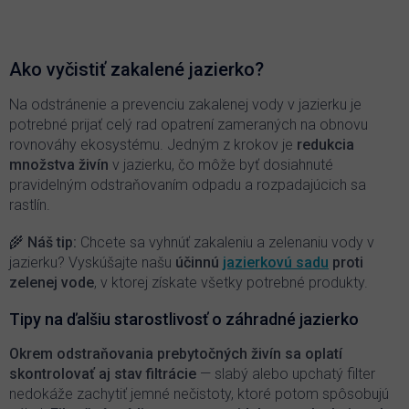
v
l
á
d
Ako vyčistiť zakalené jazierko?
a
c
Na odstránenie a prevenciu zakalenej vody v jazierku je
i
potrebné prijať celý rad opatrení zameraných na obnovu
e
rovnováhy ekosystému. Jedným z krokov je
redukcia
p
množstva živín
v jazierku, čo môže byť dosiahnuté
r
pravidelným odstraňovaním odpadu a rozpadajúcich sa
v
k
rastlín.
y
v
🌾
Náš tip:
Chcete sa vyhnúť zakaleniu a zelenaniu vody v
ý
jazierku? Vyskúšajte našu
účinnú
jazierkovú sadu
proti
p
zelenej vode
, v ktorej získate všetky potrebné produkty.
i
s
Tipy na ďalšiu starostlivosť o záhradné jazierko
u
Okrem odstraňovania prebytočných živín sa oplatí
skontrolovať aj stav filtrácie
— slabý alebo upchatý filter
nedokáže zachytiť jemné nečistoty, ktoré potom spôsobujú