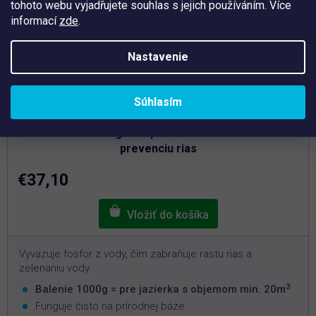
tohoto webu vyjadřujete souhlas s jejich používáním. Více
informací
zde
.
Nastavenie
Súhlasím
Skladem
Fosfoff Pond 1000 g – Prípravok na zníženie fosforu a
prevenciu rias
€37,10
Vyväzuje fosfor z vody, čím zabraňuje rastu rias a
zelenaniu vody
3
Balenie 1000g = pre jazierka s objemom min. 20m
Funguje čisto na prírodnej báze